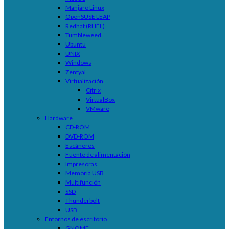
Manjaro Linux
OpenSUSE LEAP
Redhat (RHEL)
Tumbleweed
Ubuntu
UNIX
Windows
Zentyal
Virtualización
Citrix
VirtualBox
VMware
Hardware
CD-ROM
DVD-ROM
Escáneres
Fuente de alimentación
Impresoras
Memoria USB
Multifunción
SSD
Thunderbolt
USB
Entornos de escritorio
GNOME