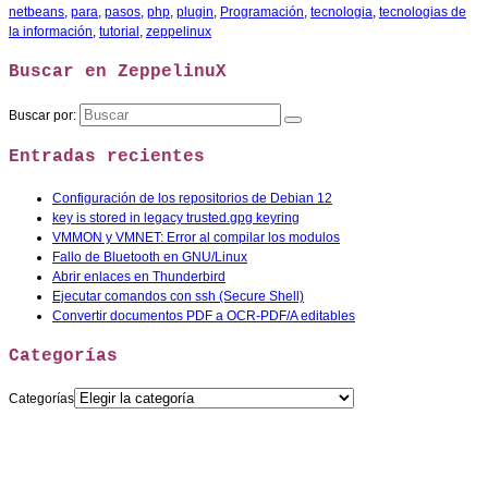
netbeans
,
para
,
pasos
,
php
,
plugin
,
Programación
,
tecnologia
,
tecnologias de
la información
,
tutorial
,
zeppelinux
Buscar en ZeppelinuX
Buscar por:
Entradas recientes
Configuración de los repositorios de Debian 12
key is stored in legacy trusted.gpg keyring
VMMON y VMNET: Error al compilar los modulos
Fallo de Bluetooth en GNU/Linux
Abrir enlaces en Thunderbird
Ejecutar comandos con ssh (Secure Shell)
Convertir documentos PDF a OCR-PDF/A editables
Categorías
Categorías