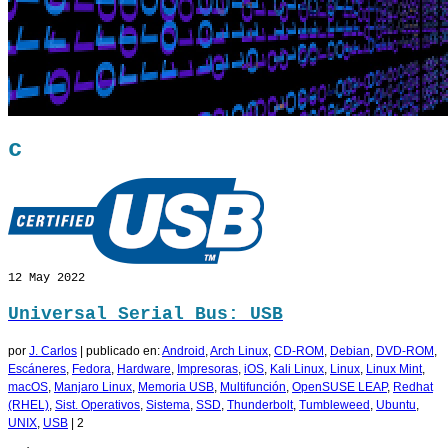
c
12
May 2022
Universal Serial Bus: USB
por
J. Carlos
|
publicado en:
Android
,
Arch Linux
,
CD-ROM
,
Debian
,
DVD-ROM
,
Escáneres
,
Fedora
,
Hardware
,
Impresoras
,
iOS
,
Kali Linux
,
Linux
,
Linux Mint
,
macOS
,
Manjaro Linux
,
Memoria USB
,
Multifunción
,
OpenSUSE LEAP
,
Redhat
(RHEL)
,
Sist. Operativos
,
Sistema
,
SSD
,
Thunderbolt
,
Tumbleweed
,
Ubuntu
,
UNIX
,
USB
|
2