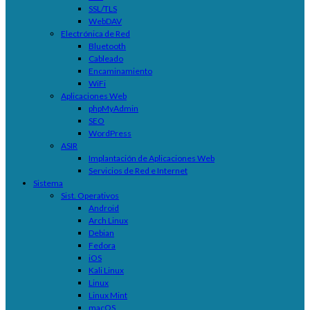
SSL/TLS
WebDAV
Electrónica de Red
Bluetooth
Cableado
Encaminamiento
WiFi
Aplicaciones Web
phpMyAdmin
SEO
WordPress
ASIR
Implantación de Aplicaciones Web
Servicios de Red e Internet
Sistema
Sist. Operativos
Android
Arch Linux
Debian
Fedora
iOS
Kali Linux
Linux
Linux Mint
macOS