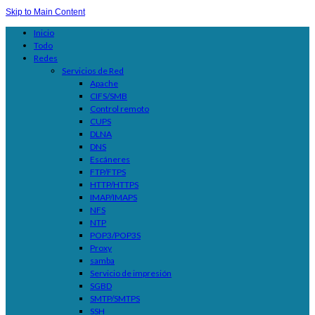
Skip to Main Content
Inicio
Todo
Redes
Servicios de Red
Apache
CIFS/SMB
Control remoto
CUPS
DLNA
DNS
Escáneres
FTP/FTPS
HTTP/HTTPS
IMAP/IMAPS
NFS
NTP
POP3/POP3S
Proxy
samba
Servicio de impresión
SGBD
SMTP/SMTPS
SSH