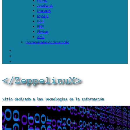
HTML
JavaScript
MariaDB
MySQL
Perl
PHP
Phyton
XML
Herramientas de desarrollo
Sitio dedicado a las Tecnologías de la Información