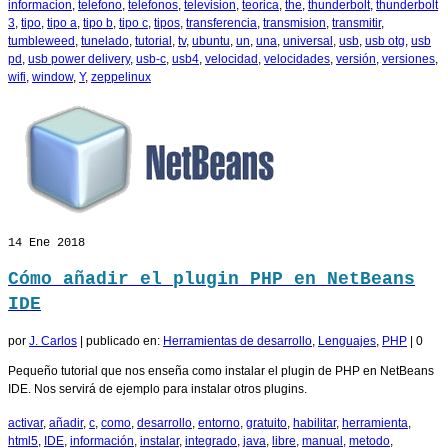
informacion
,
telefono
,
telefonos
,
television
,
teorica
,
the
,
thunderbolt
,
thunderbolt
3
,
tipo
,
tipo a
,
tipo b
,
tipo c
,
tipos
,
transferencia
,
transmision
,
transmitir
,
tumbleweed
,
tunelado
,
tutorial
,
tv
,
ubuntu
,
un
,
una
,
universal
,
usb
,
usb otg
,
usb
pd
,
usb power delivery
,
usb-c
,
usb4
,
velocidad
,
velocidades
,
versión
,
versiones
,
wifi
,
window
,
Y
,
zeppelinux
14
Ene 2018
Cómo añadir el plugin PHP en NetBeans
IDE
por
J. Carlos
|
publicado en:
Herramientas de desarrollo
,
Lenguajes
,
PHP
|
0
Pequeño tutorial que nos enseña como instalar el plugin de PHP en NetBeans
IDE. Nos servirá de ejemplo para instalar otros plugins.
activar
,
añadir
,
c
,
como
,
desarrollo
,
entorno
,
gratuito
,
habilitar
,
herramienta
,
html5
,
IDE
,
información
,
instalar
,
integrado
,
java
,
libre
,
manual
,
metodo
,