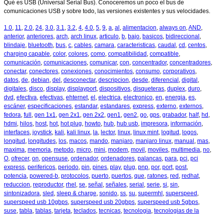
Qué es USB (Universal Serial Bus). Conoceremos un poco el bus de
comunicaciones USB y sobre todo, las versiones existentes y sus velocidades.
1.0
,
11
,
2.0
,
24
,
3.0
,
3.1
,
3.2
,
4
,
4.0
,
5
,
9
,
a
,
al
,
alimentacion
,
always on
,
AND
,
anterior
,
anteriores
,
arch
,
arch linux
,
articulo
,
b
,
bajo
,
basicos
,
bidireccional
,
blindaje
,
bluetooth
,
bus
,
c
,
cables
,
camara
,
caracteristicas
,
caudal
,
cd
,
centos
,
charging capable
,
color
,
colores
,
como
,
compatibilidad
,
compatible
,
comunicación
,
comunicaciones
,
comunicar
,
con
,
concentrador
,
concentradores
,
conectar
,
conectores
,
conexiones
,
conocimientos
,
consumo
,
corporativos
,
datos
,
de
,
debian
,
del
,
desconectar
,
descripcion
,
desde
,
diferencial
,
digital
,
digitales
,
disco
,
display
,
displayport
,
dispositivos
,
disqueteras
,
duplex
,
duro
,
dvd
,
efectiva
,
efectivas
,
ehternet
,
el
,
electrica
,
electronico
,
en
,
energia
,
es
,
escáner
,
especificaciones
,
estandar
,
estandares
,
express
,
externo
,
externos
,
fedora
,
full
,
gen 1x1
,
gen 2x1
,
gen 2x2
,
gen1
,
gen2
,
go
,
gps
,
grabador
,
half
,
hd
,
hdmi
,
hilos
,
host
,
hot
,
hot plug
,
howto
,
hub
,
hub usb
,
impresora
,
información
,
interfaces
,
joystick
,
kali
,
kali linux
,
la
,
lector
,
linux
,
linux mint
,
logitud
,
logos
,
longitud
,
longitudes
,
los
,
macos
,
mando
,
manjaro
,
manjaro linux
,
manual
,
mas
,
maxima
,
memoria
,
metodo
,
micro
,
mini
,
modem
,
movil
,
moviles
,
multimedia
,
no
,
O
,
ofrecer
,
on
,
opensuse
,
ordenador
,
ordenadores
,
palancas
,
para
,
pci
,
pci
express
,
perifericos
,
periodo
,
pin
,
pines
,
play
,
plug
,
pnp
,
por
,
port
,
post
,
potencia
,
powered-b
,
protocolos
,
puerto
,
puertos
,
que
,
ratones
,
red
,
redhat
,
reduccion
,
reproductor
,
rhel
,
se
,
señal
,
señales
,
serial
,
serie
,
si
,
sin
,
sintonizadora
,
sled
,
sleep & charge
,
sonido
,
ss
,
su
,
supermhl
,
superspeed
,
superspeed usb 10gbps
,
superspeed usb 20gbps
,
superspeed usb 5gbps
,
suse
,
tabla
,
tablas
,
tarjeta
,
teclados
,
tecnicas
,
tecnologia
,
tecnologias de la