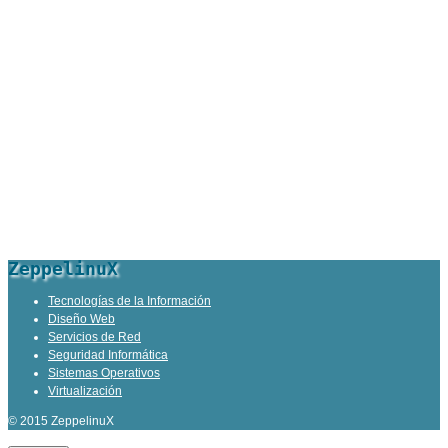
ZeppelinuX
Tecnologías de la Información
Diseño Web
Servicios de Red
Seguridad Informática
Sistemas Operativos
Virtualización
© 2015 ZeppelinuX