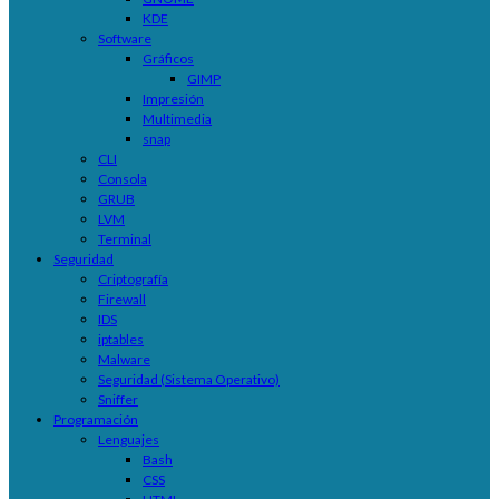
KDE
Software
Gráficos
GIMP
Impresión
Multimedia
snap
CLI
Consola
GRUB
LVM
Terminal
Seguridad
Criptografía
Firewall
IDS
iptables
Malware
Seguridad (Sistema Operativo)
Sniffer
Programación
Lenguajes
Bash
CSS