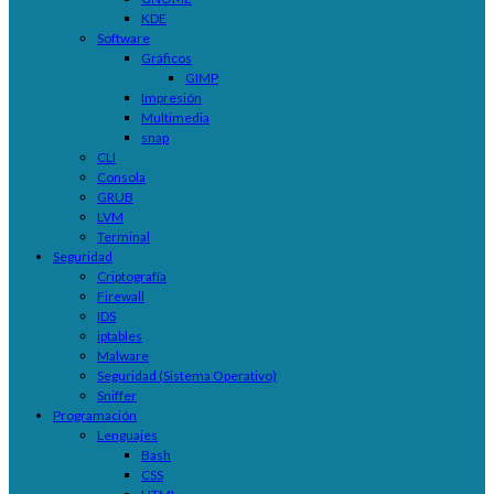
KDE
Software
Gráficos
GIMP
Impresión
Multimedia
snap
CLI
Consola
GRUB
LVM
Terminal
Seguridad
Criptografía
Firewall
IDS
iptables
Malware
Seguridad (Sistema Operativo)
Sniffer
Programación
Lenguajes
Bash
CSS