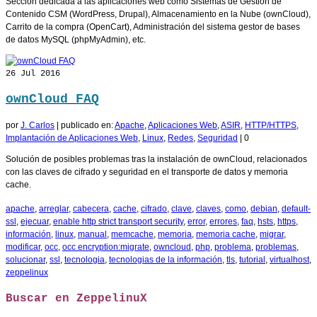
Sección dedicada a las aplicaciones web como Sistemas de Gestión de
Contenido CSM (WordPress, Drupal), Almacenamiento en la Nube (ownCloud),
Carrito de la compra (OpenCart), Administración del sistema gestor de bases
de datos MySQL (phpMyAdmin), etc.
26
Jul 2016
ownCloud FAQ
por
J. Carlos
|
publicado en:
Apache
,
Aplicaciones Web
,
ASIR
,
HTTP/HTTPS
,
Implantación de Aplicaciones Web
,
Linux
,
Redes
,
Seguridad
|
0
Solución de posibles problemas tras la instalación de ownCloud, relacionados
con las claves de cifrado y seguridad en el transporte de datos y memoria
cache.
apache
,
arreglar
,
cabecera
,
cache
,
cifrado
,
clave
,
claves
,
como
,
debian
,
default-
ssl
,
ejecuar
,
enable http strict transport security
,
error
,
errores
,
faq
,
hsts
,
https
,
información
,
linux
,
manual
,
memcache
,
memoria
,
memoria cache
,
migrar
,
modificar
,
occ
,
occ encryption:migrate
,
owncloud
,
php
,
problema
,
problemas
,
solucionar
,
ssl
,
tecnologia
,
tecnologias de la información
,
tls
,
tutorial
,
virtualhost
,
zeppelinux
Buscar en ZeppelinuX