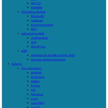
SSL/TLS
WebDAV
Electrónica de Red
Bluetooth
Cableado
Encaminamiento
WiFi
Aplicaciones Web
phpMyAdmin
SEO
WordPress
ASIR
Implantación de Aplicaciones Web
Servicios de Red e Internet
Sistema
Sist. Operativos
Android
Arch Linux
Debian
Fedora
iOS
Kali Linux
Linux
Linux Mint
macOS