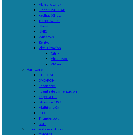
Manjaro Linux
OpenSUSE LEAP
Redhat (RHEL)
Tumbleweed
Ubuntu
UNIX
Windows
Zentyal
Virtualización
Citrix
VirtualBox
VMware
Hardware
CD-ROM
DVD-ROM
Escáneres
Fuente de alimentación
Impresoras
Memoria USB
Multifunción
SSD
Thunderbolt
USB
Entornos de escritorio
GNOME