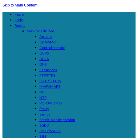
Skip to Main Content
Inicio
Todo
Redes
Servicios de Red
Apache
CIFS/SMB
Control remoto
CUPS
DLNA
DNS
Escáneres
FTP/FTPS
HTTP/HTTPS
IMAP/IMAPS
NFS
NTP
POP3/POP3S
Proxy
samba
Servicio de impresión
SGBD
SMTP/SMTPS
SSH