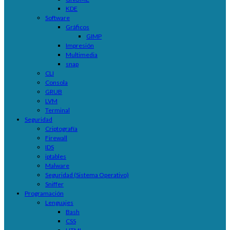
KDE
Software
Gráficos
GIMP
Impresión
Multimedia
snap
CLI
Consola
GRUB
LVM
Terminal
Seguridad
Criptografía
Firewall
IDS
iptables
Malware
Seguridad (Sistema Operativo)
Sniffer
Programación
Lenguajes
Bash
CSS