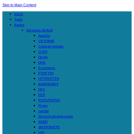
Skip to Main Content
Inicio
Todo
Redes
Servicios de Red
Apache
CIFS/SMB
Control remoto
CUPS
DLNA
DNS
Escáneres
FTP/FTPS
HTTP/HTTPS
IMAP/IMAPS
NFS
NTP
POP3/POP3S
Proxy
samba
Servicio de impresión
SGBD
SMTP/SMTPS
SSH