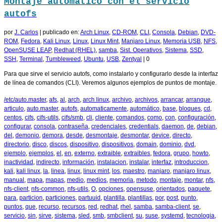
Montaje automatico con el servicio
autofs
por
J. Carlos
|
publicado en:
Arch Linux
,
CD-ROM
,
CLI
,
Consola
,
Debian
,
DVD-
ROM
,
Fedora
,
Kali Linux
,
Linux
,
Linux Mint
,
Manjaro Linux
,
Memoria USB
,
NFS
,
OpenSUSE LEAP
,
Redhat (RHEL)
,
samba
,
Sist. Operativos
,
Sistema
,
SSD
,
SSH
,
Terminal
,
Tumbleweed
,
Ubuntu
,
USB
,
Zentyal
|
0
Para que sirve el servicio autofs, como instalarlo y configurarlo desde la interfaz
de línea de comandos (CLI). Veremos algunos ejemplos de puntos de montaje.
/etc/auto.master
,
afs
,
al
,
arch
,
arch linux
,
archivo
,
archivos
,
arrancar
,
arranque
,
articulo
,
auto.master
,
autofs
,
automaticamente
,
automático
,
base
,
bloques
,
cd
,
centos
,
cifs
,
cifs-utils
,
cifs/smb
,
cli
,
cliente
,
comandos
,
como
,
con
,
configuración
,
configurar
,
consola
,
contraseña
,
credenciales
,
credentials
,
daemon
,
de
,
debian
,
del
,
demonio
,
demora
,
desde
,
desmontaje
,
desmontar
,
device
,
directo
,
directorio
,
disco
,
discos
,
dispositivo
,
dispositivos
,
domain
,
dominio
,
dvd
,
ejemplo
,
ejemplos
,
el
,
en
,
externo
,
extraible
,
extraibles
,
fedora
,
grupo
,
howto
,
inactividad
,
indirecto
,
información
,
instalacion
,
instalar
,
interfaz
,
introduccion
,
kali
,
kali linux
,
la
,
linea
,
linux
,
linux mint
,
los
,
maestro
,
manjaro
,
manjaro linux
,
manual
,
mapa
,
mapas
,
medio
,
medios
,
memoria
,
metodo
,
montaje
,
montar
,
nfs
,
nfs-client
,
nfs-common
,
nfs-utils
,
O
,
opciones
,
opensuse
,
orientados
,
paquete
,
para
,
particion
,
particiones
,
partuuid
,
plantilla
,
plantillas
,
por
,
post
,
punto
,
puntos
,
que
,
recurso
,
recursos
,
red
,
redhat
,
rhel
,
samba
,
samba-client
,
se
,
servicio
,
sin
,
sirve
,
sistema
,
sled
,
smb
,
smbclient
,
su
,
suse
,
systemd
,
tecnologia
,