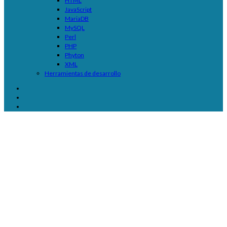
HTML
JavaScript
MariaDB
MySQL
Perl
PHP
Phyton
XML
Herramientas de desarrollo