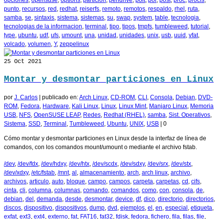
punto
,
recursos
,
red
,
redhat
,
reiserfs
,
remoto
,
remotos
,
respaldo
,
rhel
,
ruta
,
samba
,
se
,
sintaxis
,
sistema
,
sistemas
,
su
,
swap
,
system
,
table
,
tecnologia
,
tecnologias de la informacion
,
terminal
,
tipo
,
tipos
,
tmpfs
,
tumbleweed
,
tutorial
,
type
,
ubuntu
,
udf
,
ufs
,
umount
,
una
,
unidad
,
unidades
,
unix
,
usb
,
uuid
,
vfat
,
volcado
,
volumen
,
Y
,
zeppelinux
25
Oct 2021
Montar y desmontar particiones en Linux
por
J. Carlos
|
publicado en:
Arch Linux
,
CD-ROM
,
CLI
,
Consola
,
Debian
,
DVD-
ROM
,
Fedora
,
Hardware
,
Kali Linux
,
Linux
,
Linux Mint
,
Manjaro Linux
,
Memoria
USB
,
NFS
,
OpenSUSE LEAP
,
Redes
,
Redhat (RHEL)
,
samba
,
Sist. Operativos
,
Sistema
,
SSD
,
Terminal
,
Tumbleweed
,
Ubuntu
,
UNIX
,
USB
|
0
Cómo montar y desmontar particiones en Linux desde la interfaz de línea de
comandos, con los comandos mount/umount o mediante el archivo fstab.
/dev
,
/dev/fdx
,
/dev/hdxy
,
/dev/htx
,
/dev/scdx
,
/dev/sdxy
,
/dev/srx
,
/dev/stx
,
/dev/xdxy
,
/etc/fstab
,
/mnt
,
al
,
almacenamiento
,
arch
,
arch linux
,
archivo
,
archivos
,
articulo
,
auto
,
bloque
,
campo
,
campos
,
carpeta
,
carpetas
,
cd
,
cifs
,
cinta
,
cli
,
columna
,
columnas
,
comando
,
comandos
,
como
,
con
,
consola
,
de
,
debian
,
del
,
demanda
,
desde
,
desmontar
,
device
,
df
,
dico
,
directorio
,
directorios
,
discos
,
dispositivo
,
dispositivos
,
dump
,
dvd
,
ejemplos
,
el
,
en
,
especial
,
etiqueta
,
exfat
,
ext3
,
ext4
,
externo
,
fat
,
FAT16
,
fat32
,
fdisk
,
fedora
,
fichero
,
fila
,
filas
,
file
,