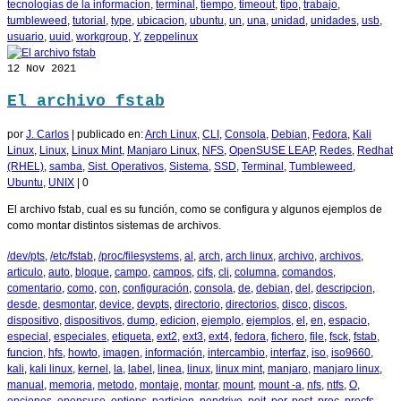
tecnologias de la informacion
,
terminal
,
tiempo
,
timeout
,
tipo
,
trabajo
,
tumbleweed
,
tutorial
,
type
,
ubicacion
,
ubuntu
,
un
,
una
,
unidad
,
unidades
,
usb
,
usuario
,
uuid
,
workgroup
,
Y
,
zeppelinux
12
Nov 2021
El archivo fstab
por
J. Carlos
|
publicado en:
Arch Linux
,
CLI
,
Consola
,
Debian
,
Fedora
,
Kali
Linux
,
Linux
,
Linux Mint
,
Manjaro Linux
,
NFS
,
OpenSUSE LEAP
,
Redes
,
Redhat
(RHEL)
,
samba
,
Sist. Operativos
,
Sistema
,
SSD
,
Terminal
,
Tumbleweed
,
Ubuntu
,
UNIX
|
0
El archivo fstab, cual es su función, como se configura y algunos ejemplos de
como montar distintos sistemas de archivos.
/dev/pts
,
/etc/fstab
,
/proc/filesystems
,
al
,
arch
,
arch linux
,
archivo
,
archivos
,
articulo
,
auto
,
bloque
,
campo
,
campos
,
cifs
,
cli
,
columna
,
comandos
,
comentario
,
como
,
con
,
configuración
,
consola
,
de
,
debian
,
del
,
descripcion
,
desde
,
desmontar
,
device
,
devpts
,
directorio
,
directorios
,
disco
,
discos
,
dispositivo
,
dispositivos
,
dump
,
edicion
,
ejemplo
,
ejemplos
,
el
,
en
,
espacio
,
especial
,
especiales
,
etiqueta
,
ext2
,
ext3
,
ext4
,
fedora
,
fichero
,
file
,
fsck
,
fstab
,
funcion
,
hfs
,
howto
,
imagen
,
información
,
intercambio
,
interfaz
,
iso
,
iso9660
,
kali
,
kali linux
,
kernel
,
la
,
label
,
linea
,
linux
,
linux mint
,
manjaro
,
manjaro linux
,
manual
,
memoria
,
metodo
,
montaje
,
montar
,
mount
,
mount -a
,
nfs
,
ntfs
,
O
,
opciones
,
opensuse
,
options
,
particion
,
pendrive
,
poit
,
por
,
post
,
proc
,
procfs
,