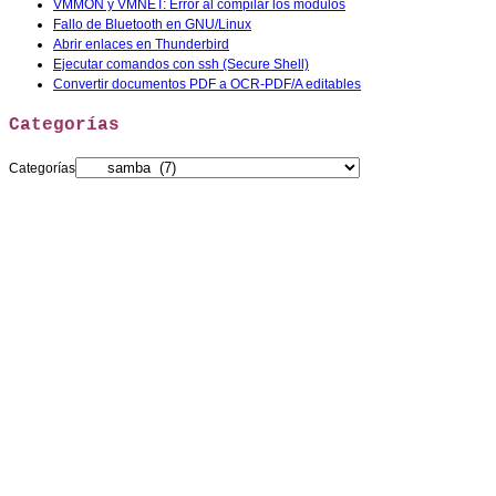
VMMON y VMNET: Error al compilar los modulos
Fallo de Bluetooth en GNU/Linux
Abrir enlaces en Thunderbird
Ejecutar comandos con ssh (Secure Shell)
Convertir documentos PDF a OCR-PDF/A editables
Categorías
Categorías