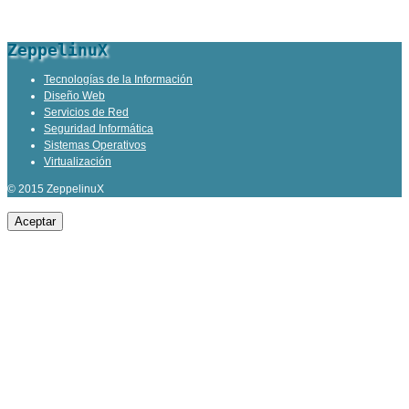
ZeppelinuX
Tecnologías de la Información
Diseño Web
Servicios de Red
Seguridad Informática
Sistemas Operativos
Virtualización
© 2015 ZeppelinuX
Aceptar