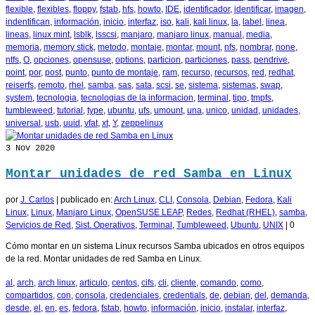
flexible
,
flexibles
,
floppy
,
fstab
,
hfs
,
howto
,
IDE
,
identificador
,
identificar
,
imagen
,
indentifican
,
información
,
inicio
,
interfaz
,
iso
,
kali
,
kali linux
,
la
,
label
,
linea
,
lineas
,
linux mint
,
lsblk
,
lsscsi
,
manjaro
,
manjaro linux
,
manual
,
media
,
memoria
,
memory stick
,
metodo
,
montaje
,
montar
,
mount
,
nfs
,
nombrar
,
none
,
ntfs
,
O
,
opciones
,
opensuse
,
options
,
particion
,
particiones
,
pass
,
pendrive
,
point
,
por
,
post
,
punto
,
punto de montaje
,
ram
,
recurso
,
recursos
,
red
,
redhat
,
reiserfs
,
remoto
,
rhel
,
samba
,
sas
,
sata
,
scsi
,
se
,
sistema
,
sistemas
,
swap
,
system
,
tecnologia
,
tecnologias de la informacion
,
terminal
,
tipo
,
tmpfs
,
tumbleweed
,
tutorial
,
type
,
ubuntu
,
ufs
,
umount
,
una
,
unico
,
unidad
,
unidades
,
universal
,
usb
,
uuid
,
vfat
,
xt
,
Y
,
zeppelinux
3
Nov 2020
Montar unidades de red Samba en Linux
por
J. Carlos
|
publicado en:
Arch Linux
,
CLI
,
Consola
,
Debian
,
Fedora
,
Kali
Linux
,
Linux
,
Manjaro Linux
,
OpenSUSE LEAP
,
Redes
,
Redhat (RHEL)
,
samba
,
Servicios de Red
,
Sist. Operativos
,
Terminal
,
Tumbleweed
,
Ubuntu
,
UNIX
|
0
Cómo montar en un sistema Linux recursos Samba ubicados en otros equipos
de la red. Montar unidades de red Samba en Linux.
al
,
arch
,
arch linux
,
articulo
,
centos
,
cifs
,
cli
,
cliente
,
comando
,
como
,
compartidos
,
con
,
consola
,
credenciales
,
credentials
,
de
,
debian
,
del
,
demanda
,
desde
,
el
,
en
,
es
,
fedora
,
fstab
,
howto
,
información
,
inicio
,
instalar
,
interfaz
,