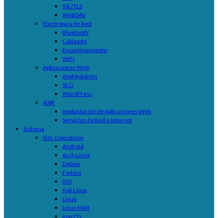
SSL/TLS
WebDAV
Electrónica de Red
Bluetooth
Cableado
Encaminamiento
WiFi
Aplicaciones Web
phpMyAdmin
SEO
WordPress
ASIR
Implantación de Aplicaciones Web
Servicios de Red e Internet
Sistema
Sist. Operativos
Android
Arch Linux
Debian
Fedora
iOS
Kali Linux
Linux
Linux Mint
macOS