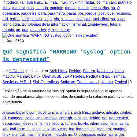
introducir
,
kali
,
kali linux
,
la
,
linea
,
linux
,
linux mint
,
listar
,
los
,
manjaro
,
manjaro
linux
,
manual
,
mas
,
metodo
,
montaje
,
montar
,
mount
,
necesarios
,
no
,
O
,
opensuse
,
paquetes
,
para
,
parametro
,
pasar
,
por
,
porque
,
post
,
que
,
recursos
,
red
,
redhat
,
rhel
,
samba
,
se
,
si
,
sin
,
sistema
,
sled
,
smb
,
smbclient
,
su
,
suse
,
tecnologia
,
tecnologias de la informacion
,
terminal
,
tumbleweed
,
tutorial
,
ubuntu
,
un
,
una
,
unidades
,
Y
,
zeppelinux
4
Oct 2020
Qué significa “WARNING ‘syslog’ option
is deprecated”
por
J. Carlos
|
publicado en:
Arch Linux
,
Debian
,
Fedora
,
Kali Linux
,
Linux
,
macOS
,
Manjaro Linux
,
OpenSUSE LEAP
,
Redes
,
Redhat (RHEL)
,
samba
,
Servicios de Red
,
Sist. Operativos
,
Software
,
Tumbleweed
,
Ubuntu
,
Zentyal
|
0
Explicación de la advertencia ‘syslog’ option is deprecated, que aparece
cuando ejecutamos algunos comandos de samba y la solución para evitar esta
advertencia.
/etc/samba/smb.conf
,
advertencia
,
al
,
arch
,
arch linux
,
archivo
,
articulo
,
centos
,
cli
,
comando
,
como
,
con
,
consola
,
corregir
,
cual
,
de
,
debian
,
del
,
deprecated
,
depuracion
,
desde
,
el
,
en
,
es
,
fedora
,
fichero
,
howto
,
información
,
interfaz
,
is
,
kali
,
kali linux
,
la
,
linea
,
linux
,
linux mint
,
log
,
logging
,
los
,
manjaro
,
manjaro
linux
,
manual
,
mas
,
mensajes
,
metodo
,
no
,
O
,
opensuse
,
option
,
para
,
por
,