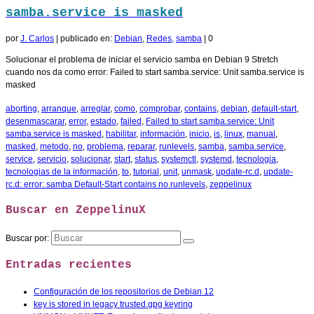
samba.service is masked
por
J. Carlos
|
publicado en:
Debian
,
Redes
,
samba
|
0
Solucionar el problema de iniciar el servicio samba en Debian 9 Stretch
cuando nos da como error: Failed to start samba.service: Unit samba.service is
masked
aborting
,
arranque
,
arreglar
,
como
,
comprobar
,
contains
,
debian
,
default-start
,
desenmascarar
,
error
,
estado
,
failed
,
Failed to start samba.service: Unit
samba.service is masked
,
habilitar
,
información
,
inicio
,
is
,
linux
,
manual
,
masked
,
metodo
,
no
,
problema
,
reparar
,
runlevels
,
samba
,
samba.service
,
service
,
servicio
,
solucionar
,
start
,
status
,
systemctl
,
systemd
,
tecnologia
,
tecnologias de la información
,
to
,
tutorial
,
unit
,
unmask
,
update-rc.d
,
update-
rc.d: error: samba Default-Start contains no runlevels
,
zeppelinux
Buscar en ZeppelinuX
Buscar por:
Entradas recientes
Configuración de los repositorios de Debian 12
key is stored in legacy trusted.gpg keyring