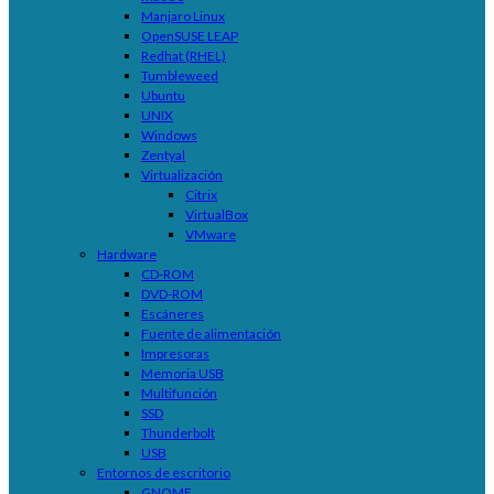
Manjaro Linux
OpenSUSE LEAP
Redhat (RHEL)
Tumbleweed
Ubuntu
UNIX
Windows
Zentyal
Virtualización
Citrix
VirtualBox
VMware
Hardware
CD-ROM
DVD-ROM
Escáneres
Fuente de alimentación
Impresoras
Memoria USB
Multifunción
SSD
Thunderbolt
USB
Entornos de escritorio
GNOME