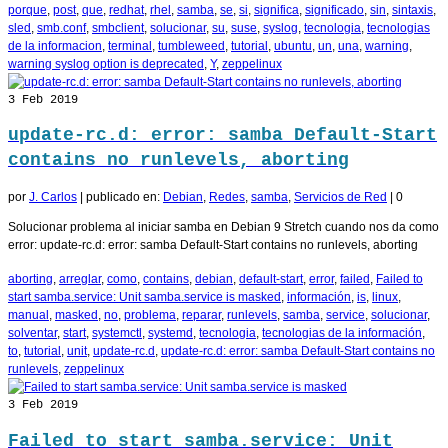
porque
,
post
,
que
,
redhat
,
rhel
,
samba
,
se
,
si
,
significa
,
significado
,
sin
,
sintaxis
,
sled
,
smb.conf
,
smbclient
,
solucionar
,
su
,
suse
,
syslog
,
tecnologia
,
tecnologias
de la informacion
,
terminal
,
tumbleweed
,
tutorial
,
ubuntu
,
un
,
una
,
warning
,
warning syslog option is deprecated
,
Y
,
zeppelinux
3
Feb 2019
update-rc.d: error: samba Default-Start
contains no runlevels, aborting
por
J. Carlos
|
publicado en:
Debian
,
Redes
,
samba
,
Servicios de Red
|
0
Solucionar problema al iniciar samba en Debian 9 Stretch cuando nos da como
error: update-rc.d: error: samba Default-Start contains no runlevels, aborting
aborting
,
arreglar
,
como
,
contains
,
debian
,
default-start
,
error
,
failed
,
Failed to
start samba.service: Unit samba.service is masked
,
información
,
is
,
linux
,
manual
,
masked
,
no
,
problema
,
reparar
,
runlevels
,
samba
,
service
,
solucionar
,
solventar
,
start
,
systemctl
,
systemd
,
tecnologia
,
tecnologias de la información
,
to
,
tutorial
,
unit
,
update-rc.d
,
update-rc.d: error: samba Default-Start contains no
runlevels
,
zeppelinux
3
Feb 2019
Failed to start samba.service: Unit