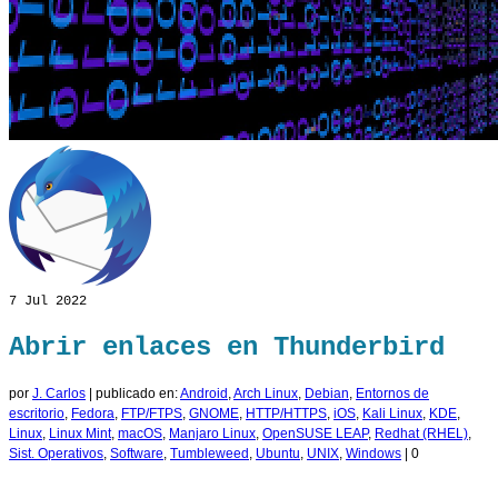
7
Jul 2022
Abrir enlaces en Thunderbird
por
J. Carlos
|
publicado en:
Android
,
Arch Linux
,
Debian
,
Entornos de
escritorio
,
Fedora
,
FTP/FTPS
,
GNOME
,
HTTP/HTTPS
,
iOS
,
Kali Linux
,
KDE
,
Linux
,
Linux Mint
,
macOS
,
Manjaro Linux
,
OpenSUSE LEAP
,
Redhat (RHEL)
,
Sist. Operativos
,
Software
,
Tumbleweed
,
Ubuntu
,
UNIX
,
Windows
|
0