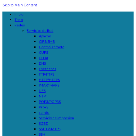
Skip to Main Content
Inicio
Todo
Redes
Servicios de Red
Apache
CIFS/SMB
Control remoto
CUPS
DLNA
DNS
Escáneres
FTP/FTPS
HTTP/HTTPS
IMAP/IMAPS
NFS
NTP
POP3/POP3S
Proxy
samba
Servicio de impresión
SGBD
SMTP/SMTPS
SSH