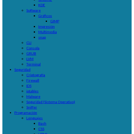
KDE
Software
Gráficos
GIMP
Impresión
Multimedia
snap
CLI
Consola
GRUB
LVM
Terminal
Seguridad
Criptografía
Firewall
IDS
iptables
Malware
Seguridad (Sistema Operativo)
Sniffer
Programación
Lenguajes
Bash
CSS