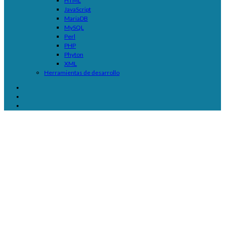
HTML
JavaScript
MariaDB
MySQL
Perl
PHP
Phyton
XML
Herramientas de desarrollo