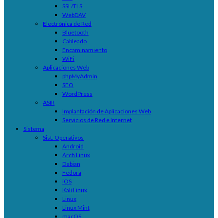
SSL/TLS
WebDAV
Electrónica de Red
Bluetooth
Cableado
Encaminamiento
WiFi
Aplicaciones Web
phpMyAdmin
SEO
WordPress
ASIR
Implantación de Aplicaciones Web
Servicios de Red e Internet
Sistema
Sist. Operativos
Android
Arch Linux
Debian
Fedora
iOS
Kali Linux
Linux
Linux Mint
macOS