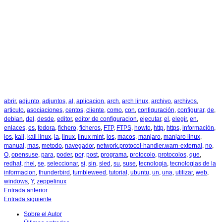
abrir
,
adjunto
,
adjuntos
,
al
,
aplicacion
,
arch
,
arch linux
,
archivo
,
archivos
,
articulo
,
asociaciones
,
centos
,
cliente
,
como
,
con
,
configuración
,
configurar
,
de
,
debian
,
del
,
desde
,
editor
,
editor de configuracion
,
ejecutar
,
el
,
elegir
,
en
,
enlaces
,
es
,
fedora
,
fichero
,
ficheros
,
FTP
,
FTPS
,
howto
,
http
,
https
,
información
,
ios
,
kali
,
kali linux
,
la
,
linux
,
linux mint
,
los
,
macos
,
manjaro
,
manjaro linux
,
manual
,
mas
,
metodo
,
navegador
,
network.protocol-handler.warn-external
,
no
,
O
,
opensuse
,
para
,
poder
,
por
,
post
,
programa
,
protocolo
,
protocolos
,
que
,
redhat
,
rhel
,
se
,
seleccionar
,
si
,
sin
,
sled
,
su
,
suse
,
tecnologia
,
tecnologias de la
informacion
,
thunderbird
,
tumbleweed
,
tutorial
,
ubuntu
,
un
,
una
,
utilizar
,
web
,
windows
,
Y
,
zeppelinux
Entrada anterior
Entrada siguiente
Sobre el Autor