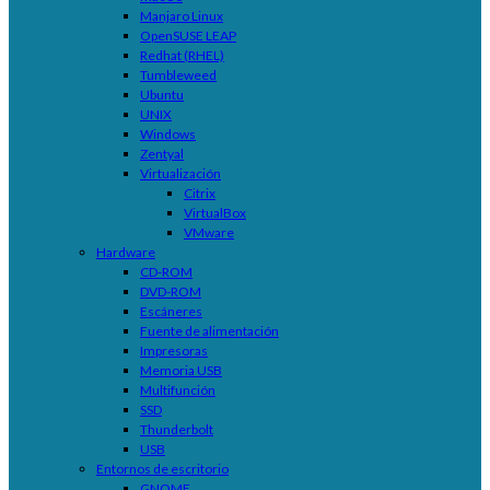
Manjaro Linux
OpenSUSE LEAP
Redhat (RHEL)
Tumbleweed
Ubuntu
UNIX
Windows
Zentyal
Virtualización
Citrix
VirtualBox
VMware
Hardware
CD-ROM
DVD-ROM
Escáneres
Fuente de alimentación
Impresoras
Memoria USB
Multifunción
SSD
Thunderbolt
USB
Entornos de escritorio
GNOME