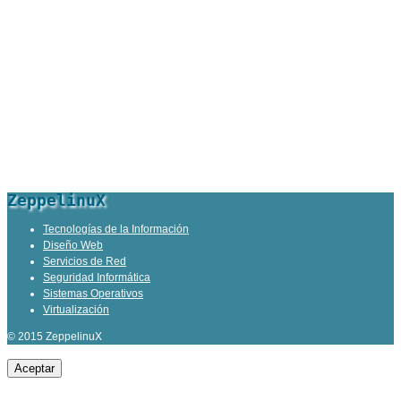
ZeppelinuX
Tecnologías de la Información
Diseño Web
Servicios de Red
Seguridad Informática
Sistemas Operativos
Virtualización
© 2015 ZeppelinuX
Aceptar