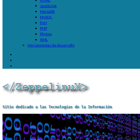
HTML
JavaScript
MariaDB
MySQL
Perl
PHP
Phyton
XML
Herramientas de desarrollo
Sitio dedicado a las Tecnologías de la Información