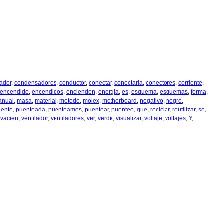
ador
,
condensadores
,
conductor
,
conectar
,
conectarla
,
conectores
,
corriente
,
encendido
,
encendidos
,
encienden
,
energia
,
es
,
esquema
,
esquemas
,
forma
,
anual
,
masa
,
material
,
metodo
,
molex
,
motherboard
,
negativo
,
negro
,
uente
,
puenteada
,
puenteamos
,
puentear
,
puenteo
,
que
,
reciclar
,
reutilizar
,
se
,
,
vacien
,
ventilador
,
ventiladores
,
ver
,
verde
,
visualizar
,
voltaje
,
voltajes
,
Y
,