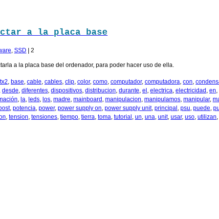
ctar a la placa base
ware
,
SSD
|
2
arla a la placa base del ordenador, para poder hacer uso de ella.
tx2
,
base
,
cable
,
cables
,
clip
,
color
,
como
,
computador
,
computadora
,
con
,
condens
,
desde
,
diferentes
,
dispositivos
,
distribucion
,
durante
,
el
,
electrica
,
electricidad
,
en
,
rmación
,
la
,
leds
,
los
,
madre
,
mainboard
,
manipulacion
,
manipulamos
,
manipular
,
m
post
,
potencia
,
power
,
power supply on
,
power supply unit
,
principal
,
psu
,
puede
,
p
ion
,
tension
,
tensiones
,
tiempo
,
tierra
,
toma
,
tutorial
,
un
,
una
,
unit
,
usar
,
uso
,
utilizan