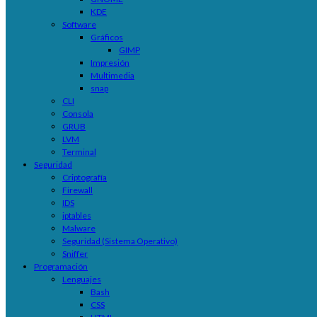
KDE
Software
Gráficos
GIMP
Impresión
Multimedia
snap
CLI
Consola
GRUB
LVM
Terminal
Seguridad
Criptografía
Firewall
IDS
iptables
Malware
Seguridad (Sistema Operativo)
Sniffer
Programación
Lenguajes
Bash
CSS