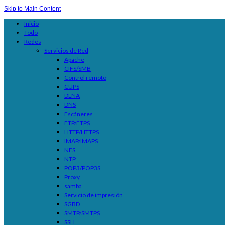
Skip to Main Content
Inicio
Todo
Redes
Servicios de Red
Apache
CIFS/SMB
Control remoto
CUPS
DLNA
DNS
Escáneres
FTP/FTPS
HTTP/HTTPS
IMAP/IMAPS
NFS
NTP
POP3/POP3S
Proxy
samba
Servicio de impresión
SGBD
SMTP/SMTPS
SSH