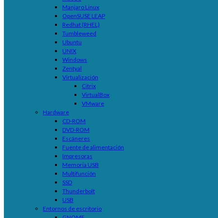
Manjaro Linux
OpenSUSE LEAP
Redhat (RHEL)
Tumbleweed
Ubuntu
UNIX
Windows
Zentyal
Virtualización
Citrix
VirtualBox
VMware
Hardware
CD-ROM
DVD-ROM
Escáneres
Fuente de alimentación
Impresoras
Memoria USB
Multifunción
SSD
Thunderbolt
USB
Entornos de escritorio
GNOME