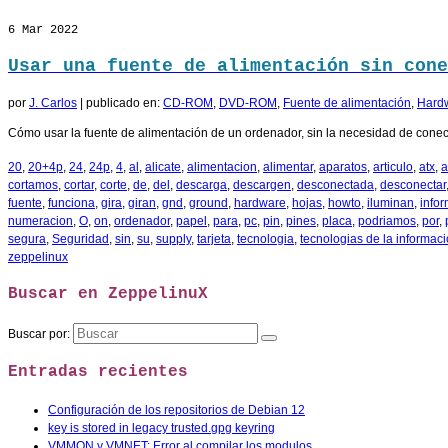
6
Mar 2022
Usar una fuente de alimentación sin cone
por
J. Carlos
|
publicado en:
CD-ROM
,
DVD-ROM
,
Fuente de alimentación
,
Hard
Cómo usar la fuente de alimentación de un ordenador, sin la necesidad de conect
20
,
20+4p
,
24
,
24p
,
4
,
al
,
alicate
,
alimentacion
,
alimentar
,
aparatos
,
articulo
,
atx
,
a
cortamos
,
cortar
,
corte
,
de
,
del
,
descarga
,
descargen
,
desconectada
,
desconectar
fuente
,
funciona
,
gira
,
giran
,
gnd
,
ground
,
hardware
,
hojas
,
howto
,
iluminan
,
info
numeracion
,
O
,
on
,
ordenador
,
papel
,
para
,
pc
,
pin
,
pines
,
placa
,
podriamos
,
por
,
segura
,
Seguridad
,
sin
,
su
,
supply
,
tarjeta
,
tecnologia
,
tecnologias de la informac
zeppelinux
Buscar en ZeppelinuX
Buscar por:
Entradas recientes
Configuración de los repositorios de Debian 12
key is stored in legacy trusted.gpg keyring
VMMON y VMNET: Error al compilar los modulos