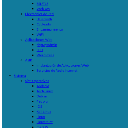
SSL/TLS
WebDAV
Electrónica de Red
Bluetooth
Cableado
Encaminamiento
WiFi
Aplicaciones Web
phpMyAdmin
SEO
WordPress
ASIR
Implantación de Aplicaciones Web
Servicios de Red e Internet
Sistema
Sist. Operativos
Android
Arch Linux
Debian
Fedora
iOS
Kali Linux
Linux
Linux Mint
macOS