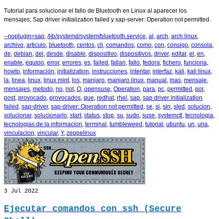
Tutorial para solucionar el fallo de Bluetooth en Linux al aparecer los
mensajes; Sap driver initialization failed y sap-server: Operation not permitted.
--noplugin=sap
,
/lib/systemd/system/bluetooth.service
,
al
,
arch
,
arch linux
,
archivo
,
articulo
,
bluetooth
,
centos
,
cli
,
comandos
,
como
,
con
,
consigo
,
consola
,
de
,
debian
,
del
,
desde
,
disable
,
dispositivo
,
dispositivos
,
driver
,
editar
,
el
,
en
,
enable
,
equipo
,
error
,
errores
,
es
,
failed
,
fallan
,
fallo
,
fedora
,
fichero
,
funciona
,
howto
,
información
,
initialization
,
instrucciones
,
intentar
,
interfaz
,
kali
,
kali linux
,
la
,
linea
,
linux
,
linux mint
,
los
,
manjaro
,
manjaro linux
,
manual
,
mas
,
mensaje
,
mensajes
,
metodo
,
no
,
not
,
O
,
opensuse
,
Operation
,
para
,
pc
,
permitted
,
por
,
post
,
provocado
,
provocados
,
que
,
redhat
,
rhel
,
sap
,
sap driver initialization
failed
,
sap-driver
,
sap-driver: Operation not permitted
,
se
,
si
,
sin
,
sled
,
solucion
,
solucionar
,
solucionarlo
,
start
,
status
,
stop
,
su
,
sudo
,
suse
,
systemctl
,
tecnologia
,
tecnologias de la informacion
,
terminal
,
tumbleweed
,
tutorial
,
ubuntu
,
un
,
una
,
vinculacion
,
vincular
,
Y
,
zeppelinux
3
Jul 2022
Ejecutar comandos con ssh (Secure