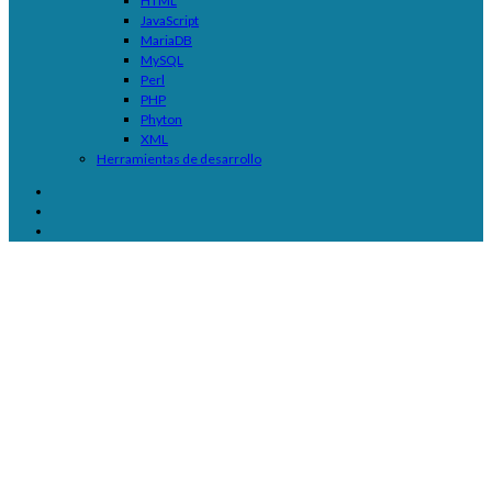
HTML
JavaScript
MariaDB
MySQL
Perl
PHP
Phyton
XML
Herramientas de desarrollo