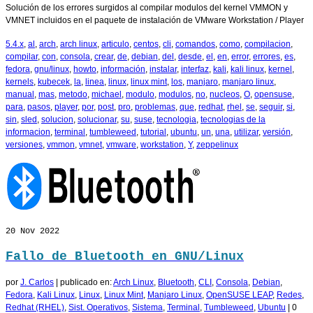
Solución de los errores surgidos al compilar modulos del kernel VMMON y
VMNET incluidos en el paquete de instalación de VMware Workstation / Player
5.4.x
,
al
,
arch
,
arch linux
,
articulo
,
centos
,
cli
,
comandos
,
como
,
compilacion
,
compilar
,
con
,
consola
,
crear
,
de
,
debian
,
del
,
desde
,
el
,
en
,
error
,
errores
,
es
,
fedora
,
gnu/linux
,
howto
,
información
,
instalar
,
interfaz
,
kali
,
kali linux
,
kernel
,
kernels
,
kubecek
,
la
,
linea
,
linux
,
linux mint
,
los
,
manjaro
,
manjaro linux
,
manual
,
mas
,
metodo
,
michael
,
modulo
,
modulos
,
no
,
nucleos
,
O
,
opensuse
,
para
,
pasos
,
player
,
por
,
post
,
pro
,
problemas
,
que
,
redhat
,
rhel
,
se
,
seguir
,
si
,
sin
,
sled
,
solucion
,
solucionar
,
su
,
suse
,
tecnologia
,
tecnologias de la
informacion
,
terminal
,
tumbleweed
,
tutorial
,
ubuntu
,
un
,
una
,
utilizar
,
versión
,
versiones
,
vmmon
,
vmnet
,
vmware
,
workstation
,
Y
,
zeppelinux
20
Nov 2022
Fallo de Bluetooth en GNU/Linux
por
J. Carlos
|
publicado en:
Arch Linux
,
Bluetooth
,
CLI
,
Consola
,
Debian
,
Fedora
,
Kali Linux
,
Linux
,
Linux Mint
,
Manjaro Linux
,
OpenSUSE LEAP
,
Redes
,
Redhat (RHEL)
,
Sist. Operativos
,
Sistema
,
Terminal
,
Tumbleweed
,
Ubuntu
|
0