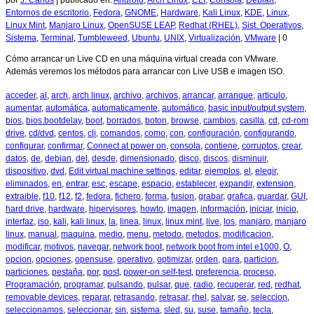
por
J. Carlos
|
publicado en:
Android
,
Arch Linux
,
CLI
,
Consola
,
Debian
,
Entornos de escritorio
,
Fedora
,
GNOME
,
Hardware
,
Kali Linux
,
KDE
,
Linux
,
Linux Mint
,
Manjaro Linux
,
OpenSUSE LEAP
,
Redhat (RHEL)
,
Sist. Operativos
,
Sistema
,
Terminal
,
Tumbleweed
,
Ubuntu
,
UNIX
,
Virtualización
,
VMware
|
0
Cómo arrancar un Live CD en una máquina virtual creada con VMware.
Además veremos los métodos para arrancar con Live USB e imagen ISO.
acceder
,
al
,
arch
,
arch linux
,
archivo
,
archivos
,
arrancar
,
arranque
,
articulo
,
aumentar
,
automática
,
automaticamente
,
automático
,
basic input/output system
,
bios
,
bios.bootdelay
,
boot
,
borrados
,
boton
,
browse
,
cambios
,
casilla
,
cd
,
cd-rom
drive
,
cd/dvd
,
centos
,
cli
,
comandos
,
como
,
con
,
configuración
,
configurando
,
configurar
,
confirmar
,
Connect at power on
,
consola
,
contiene
,
corruptos
,
crear
,
datos
,
de
,
debian
,
del
,
desde
,
dimensionado
,
disco
,
discos
,
disminuir
,
dispositivo
,
dvd
,
Edit virtual machine settings
,
editar
,
ejemplos
,
el
,
elegir
,
eliminados
,
en
,
entrar
,
esc
,
escape
,
espacio
,
establecer
,
expandir
,
extension
,
extraible
,
f10
,
f12
,
f2
,
fedora
,
fichero
,
forma
,
fusion
,
grabar
,
grafica
,
guardar
,
GUI
,
hard drive
,
hardware
,
hipervisores
,
howto
,
imagen
,
información
,
iniciar
,
inicio
,
interfaz
,
iso
,
kali
,
kali linux
,
la
,
linea
,
linux
,
linux mint
,
live
,
los
,
manjaro
,
manjaro
linux
,
manual
,
maquina
,
medio
,
menu
,
metodo
,
metodos
,
modificacion
,
modificar
,
motivos
,
navegar
,
network boot
,
network boot from intel e1000
,
O
,
opcion
,
opciones
,
opensuse
,
operativo
,
optimizar
,
orden
,
para
,
particion
,
particiones
,
pestaña
,
por
,
post
,
power-on self-test
,
preferencia
,
proceso
,
Programación
,
programar
,
pulsando
,
pulsar
,
que
,
radio
,
recuperar
,
red
,
redhat
,
removable devices
,
reparar
,
retrasando
,
retrasar
,
rhel
,
salvar
,
se
,
seleccion
,
seleccionamos
,
seleccionar
,
sin
,
sistema
,
sled
,
su
,
suse
,
tamaño
,
tecla
,