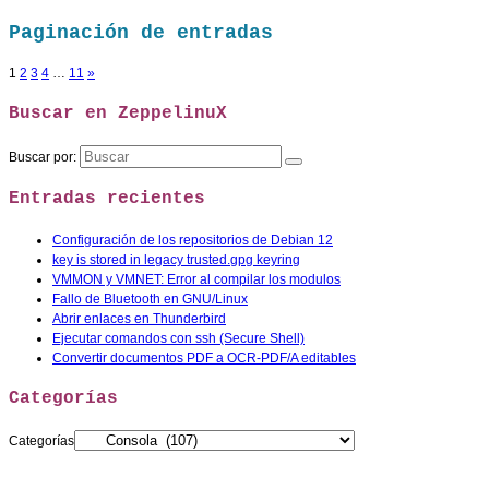
Paginación de entradas
1
2
3
4
…
11
»
Buscar en ZeppelinuX
Buscar por:
Entradas recientes
Configuración de los repositorios de Debian 12
key is stored in legacy trusted.gpg keyring
VMMON y VMNET: Error al compilar los modulos
Fallo de Bluetooth en GNU/Linux
Abrir enlaces en Thunderbird
Ejecutar comandos con ssh (Secure Shell)
Convertir documentos PDF a OCR-PDF/A editables
Categorías
Categorías