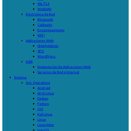
SSL/TLS
WebDAV
Electrónica de Red
Bluetooth
Cableado
Encaminamiento
WiFi
Aplicaciones Web
phpMyAdmin
SEO
WordPress
ASIR
Implantación de Aplicaciones Web
Servicios de Red e Internet
Sistema
Sist. Operativos
Android
Arch Linux
Debian
Fedora
iOS
Kali Linux
Linux
Linux Mint
macOS