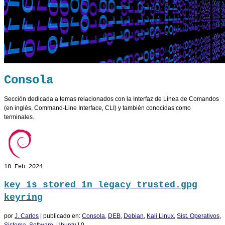
Consola
Sección dedicada a temas relacionados con la Interfaz de Línea de Comandos
(en inglés, Command-Line Interface, CLI) y también conocidas como
terminales.
18
Feb 2024
key is stored in legacy trusted.gpg
keyring
por
J. Carlos
|
publicado en:
Consola
,
DEB
,
Debian
,
Kali Linux
,
Sist. Operativos
,