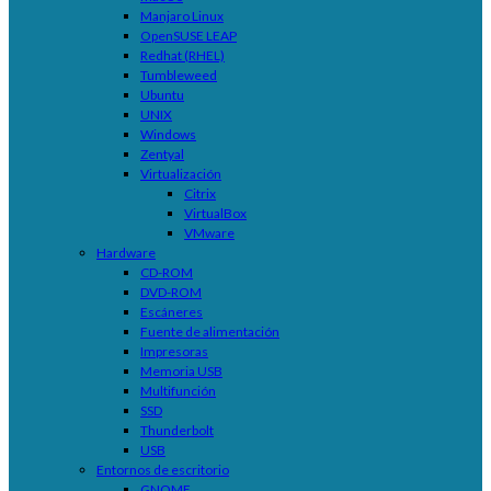
Manjaro Linux
OpenSUSE LEAP
Redhat (RHEL)
Tumbleweed
Ubuntu
UNIX
Windows
Zentyal
Virtualización
Citrix
VirtualBox
VMware
Hardware
CD-ROM
DVD-ROM
Escáneres
Fuente de alimentación
Impresoras
Memoria USB
Multifunción
SSD
Thunderbolt
USB
Entornos de escritorio
GNOME