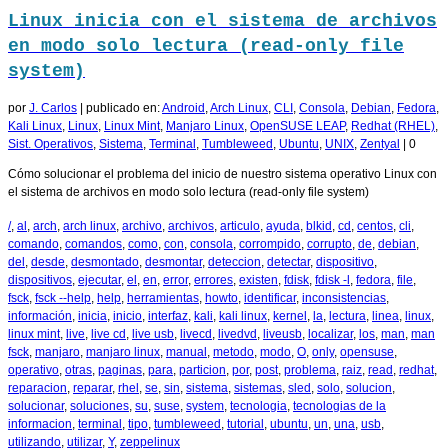
Linux inicia con el sistema de archivos
en modo solo lectura (read-only file
system)
por
J. Carlos
|
publicado en:
Android
,
Arch Linux
,
CLI
,
Consola
,
Debian
,
Fedora
,
Kali Linux
,
Linux
,
Linux Mint
,
Manjaro Linux
,
OpenSUSE LEAP
,
Redhat (RHEL)
,
Sist. Operativos
,
Sistema
,
Terminal
,
Tumbleweed
,
Ubuntu
,
UNIX
,
Zentyal
|
0
Cómo solucionar el problema del inicio de nuestro sistema operativo Linux con
el sistema de archivos en modo solo lectura (read-only file system)
/
,
al
,
arch
,
arch linux
,
archivo
,
archivos
,
articulo
,
ayuda
,
blkid
,
cd
,
centos
,
cli
,
comando
,
comandos
,
como
,
con
,
consola
,
corrompido
,
corrupto
,
de
,
debian
,
del
,
desde
,
desmontado
,
desmontar
,
deteccion
,
detectar
,
dispositivo
,
dispositivos
,
ejecutar
,
el
,
en
,
error
,
errores
,
existen
,
fdisk
,
fdisk -l
,
fedora
,
file
,
fsck
,
fsck --help
,
help
,
herramientas
,
howto
,
identificar
,
inconsistencias
,
información
,
inicia
,
inicio
,
interfaz
,
kali
,
kali linux
,
kernel
,
la
,
lectura
,
linea
,
linux
,
linux mint
,
live
,
live cd
,
live usb
,
livecd
,
livedvd
,
liveusb
,
localizar
,
los
,
man
,
man
fsck
,
manjaro
,
manjaro linux
,
manual
,
metodo
,
modo
,
O
,
only
,
opensuse
,
operativo
,
otras
,
paginas
,
para
,
particion
,
por
,
post
,
problema
,
raiz
,
read
,
redhat
,
reparacion
,
reparar
,
rhel
,
se
,
sin
,
sistema
,
sistemas
,
sled
,
solo
,
solucion
,
solucionar
,
soluciones
,
su
,
suse
,
system
,
tecnologia
,
tecnologias de la
informacion
,
terminal
,
tipo
,
tumbleweed
,
tutorial
,
ubuntu
,
un
,
una
,
usb
,
utilizando
,
utilizar
,
Y
,
zeppelinux