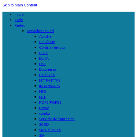
Skip to Main Content
Inicio
Todo
Redes
Servicios de Red
Apache
CIFS/SMB
Control remoto
CUPS
DLNA
DNS
Escáneres
FTP/FTPS
HTTP/HTTPS
IMAP/IMAPS
NFS
NTP
POP3/POP3S
Proxy
samba
Servicio de impresión
SGBD
SMTP/SMTPS
SSH