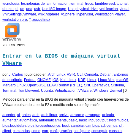
tecnologia
,
tecnologias de la informacion
,
terminal
,
truco
,
tumbleweed
,
tutorial
,
ubuntu
,
ui
,
un
,
una
,
usb
,
Use ISO image
,
Use physical drive
,
verificacion
,
virtual
,
VM/Settings
,
vmware
,
vmx
,
vsphere
,
vSphere Hypervisor
,
Workstation Player
,
workstation pro
,
Y
,
zeppelinux
20
Feb 2022
Entrar en la BIOS de máquina virtual
VMware
por
J. Carlos
|
publicado en:
Arch Linux
,
ASIR
,
CLI
,
Consola
,
Debian
,
Entornos
de escritorio
,
Fedora
,
GNOME
,
iOS
,
Kali Linux
,
KDE
,
Linux
,
Linux Mint
,
macOS
,
Manjaro Linux
,
OpenSUSE LEAP
,
Redhat (RHEL)
,
Sist. Operativos
,
Sistema
,
Terminal
,
Tumbleweed
,
Ubuntu
,
Virtualización
,
VMware
,
Windows
,
Zentyal
|
0
Métodos para entrar en la BIOS de máquina virtual creada con hipervisores de
VMware pulsando la tecla F2 o modificando su configuración
acceder
,
al
,
antes
,
arch
,
arch linux
,
arcivo
,
arrancar
,
arranque
,
articulo
,
aumentar
,
automática
,
automaticamente
,
basic
,
basic input/output system
,
bios
,
bios.bootdelay
,
bios.forcesetuponce
,
boot
,
cambiar
,
cambios
,
cd
,
centos
,
cli
,
client
,
comandos
,
como
,
con
,
configuración
,
configurar
,
conseguir
,
consola
,