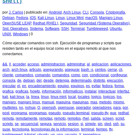
Shell)
por
J. Carlos
|
publicado en:
Android
,
Arch Linux
,
CLI
,
Consola
,
Criptografía
,
Debian
,
Fedora
,
iOS
,
Kali Linux
,
Linux
,
Linux Mint
,
macOS
,
Manjaro Linux
,
OpenSUSE LEAP
,
Redhat (RHEL)
,
Seguridad
,
Seguridad (Sistema Operativo)
,
Sist. Operativos
,
Sistema
,
Software
,
SSH
,
Terminal
,
Tumbleweed
,
Ubuntu
,
UNIX
,
Windows
|
0
Cómo ejecutar comandos con ssh. Ejecución de programas y scripts que
residen tanto en el equipo local como en el equipo remoto al que nos
conectamos.
&&
,
||
,
acceder
,
acceso
,
administracion
,
administrar
,
al
,
aplicacion
,
aplicaciones
,
arch
,
arch linux
,
articulo
,
asegurando
,
asegurar
,
bash -s
,
centos
,
cerrar
,
cli
,
cliente
,
comamdos
,
comando
,
comandos
,
como
,
con
,
condicional
,
configurar
,
consola
,
de
,
debian
,
del
,
desde
,
detenga
,
determinado
,
distinto
,
ejecución
,
ejecutar
,
el
,
en
,
encadenamiento
,
equipo
,
equipos
,
es
,
evitar
,
fedora
,
forma
,
grafica
,
graficas
,
howto
,
información
,
informaticos
,
instalar
,
interactuar
,
interfaz
,
kali
,
kali linux
,
la
,
linea
,
linux
,
linux mint
,
local
,
locales
,
logico
,
logicos
,
los
,
manjaro
,
manjaro linux
,
manual
,
maquina
,
maquinas
,
mas
,
metodo
,
mismo
,
multiples
,
no
,
nohup
,
O
,
openssh
,
opensuse
,
operador
,
operadores
,
para
,
por
,
post
,
programa
,
programas
,
pseudo
,
pseudo-terminal
,
pseudo-tty
,
que
,
redhat
,
remota
,
remotamente
,
remotas
,
remoto
,
remotos
,
rhel
,
salida
,
screen
,
script
,
scripts
,
se
,
secuencial
,
segura
,
servicio
,
sesion
,
si
,
simple
,
sin
,
sled
,
ssh
,
su
,
suse
,
tecnologia
,
tecnologias de la informacion
,
terminal
,
tiempo
,
tty
,
tumbleweed
,
tutorial
,
ubuntu
,
un
,
una
,
usuario
,
Y
,
zeppelinux