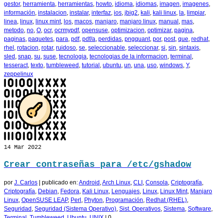
gestor
,
herramienta
,
herramientas
,
howto
,
idioma
,
idiomas
,
imagen
,
imagenes
,
información
,
instalacion
,
instalar
,
interfaz
,
ios
,
jbig2
,
kali
,
kali linux
,
la
,
limpiar
,
linea
,
linux
,
linux mint
,
los
,
macos
,
manjaro
,
manjaro linux
,
manual
,
mas
,
metodo
,
no
,
O
,
ocr
,
ocrmypdf
,
opensuse
,
optimizacion
,
optimizar
,
pagina
,
paginas
,
paquetes
,
para
,
pdf
,
pdf/a
,
perdidas
,
pngquant
,
por
,
post
,
que
,
redhat
,
rhel
,
rotacion
,
rotar
,
ruidoso
,
se
,
seleccionable
,
seleccionar
,
si
,
sin
,
sintaxis
,
sled
,
snap
,
su
,
suse
,
tecnologia
,
tecnologias de la informacion
,
terminal
,
tesseract
,
texto
,
tumbleweed
,
tutorial
,
ubuntu
,
un
,
una
,
uso
,
windows
,
Y
,
zeppelinux
14
Mar 2022
Crear contraseñas para /etc/gshadow
por
J. Carlos
|
publicado en:
Android
,
Arch Linux
,
CLI
,
Consola
,
Criptografía
,
Criptografía
,
Debian
,
Fedora
,
Kali Linux
,
Lenguajes
,
Linux
,
Linux Mint
,
Manjaro
Linux
,
OpenSUSE LEAP
,
Perl
,
Phyton
,
Programación
,
Redhat (RHEL)
,
Seguridad
,
Seguridad (Sistema Operativo)
,
Sist. Operativos
,
Sistema
,
Software
,
Terminal
,
Tumbleweed
,
Ubuntu
,
UNIX
|
0