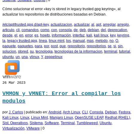
Sistema
,
Software
,
Ubuntu
|
0
Cómo solucionar el error «key is stored in legacy trusted.gpg keyring», al
actualizar los repositorios de distribuciones basadas en Debian.
/etc/apt/trusted.gpg.d/apt-key
,
actualizacion
,
actualizar
,
al
,
apt
,
arreglar
,
arreglo
,
articulo
,
cli
,
comandos
,
como
,
con
,
consola
,
de
,
deb
,
debian
,
del
,
deprecation
,
desde
,
el
,
en
,
error
,
es
,
howto
,
información
,
interfaz
,
kali
,
kali linux
,
key
,
keyring
,
la
,
legacy trusted.gpg
,
linea
,
linux mint
,
los
,
manual
,
mas
,
metodo
,
no
,
O
,
paquete
,
paquetes
,
para
,
por
,
post
,
que
,
repositorio
,
repositorios
,
se
,
si
,
sin
,
solucion
,
stored
,
su
,
tecnologia
,
tecnologias de la informacion
,
terminal
,
tutorial
,
ubuntu
,
un
,
una
,
vlinux
,
Y
,
zeppelinux
26
Mar 2023
VMMON y VMNET: Error al compilar los
modulos
por
J. Carlos
|
publicado en:
Android
,
Arch Linux
,
CLI
,
Consola
,
Debian
,
Fedora
,
Kali Linux
,
Linux
,
Linux Mint
,
Manjaro Linux
,
OpenSUSE LEAP
,
Redhat (RHEL)
,
Sist. Operativos
,
Sistema
,
Software
,
Terminal
,
Tumbleweed
,
Ubuntu
,
Virtualización
,
VMware
|
0