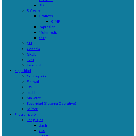
KDE
Software
Gráficos
GIMP
Impresión
Multimedia
snap
CLI
Consola
GRUB
LVM
Terminal
Seguridad
Criptografía
Firewall
IDS
iptables
Malware
Seguridad (Sistema Operativo)
Sniffer
Programación
Lenguajes
Bash
CSS