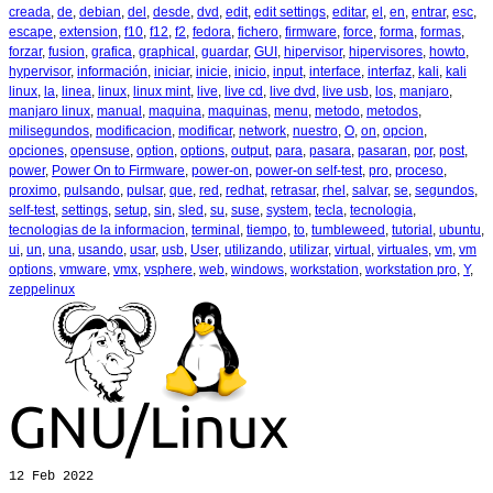
creada
,
de
,
debian
,
del
,
desde
,
dvd
,
edit
,
edit settings
,
editar
,
el
,
en
,
entrar
,
esc
,
escape
,
extension
,
f10
,
f12
,
f2
,
fedora
,
fichero
,
firmware
,
force
,
forma
,
formas
,
forzar
,
fusion
,
grafica
,
graphical
,
guardar
,
GUI
,
hipervisor
,
hipervisores
,
howto
,
hypervisor
,
información
,
iniciar
,
inicie
,
inicio
,
input
,
interface
,
interfaz
,
kali
,
kali
linux
,
la
,
linea
,
linux
,
linux mint
,
live
,
live cd
,
live dvd
,
live usb
,
los
,
manjaro
,
manjaro linux
,
manual
,
maquina
,
maquinas
,
menu
,
metodo
,
metodos
,
milisegundos
,
modificacion
,
modificar
,
network
,
nuestro
,
O
,
on
,
opcion
,
opciones
,
opensuse
,
option
,
options
,
output
,
para
,
pasara
,
pasaran
,
por
,
post
,
power
,
Power On to Firmware
,
power-on
,
power-on self-test
,
pro
,
proceso
,
proximo
,
pulsando
,
pulsar
,
que
,
red
,
redhat
,
retrasar
,
rhel
,
salvar
,
se
,
segundos
,
self-test
,
settings
,
setup
,
sin
,
sled
,
su
,
suse
,
system
,
tecla
,
tecnologia
,
tecnologias de la informacion
,
terminal
,
tiempo
,
to
,
tumbleweed
,
tutorial
,
ubuntu
,
ui
,
un
,
una
,
usando
,
usar
,
usb
,
User
,
utilizando
,
utilizar
,
virtual
,
virtuales
,
vm
,
vm
options
,
vmware
,
vmx
,
vsphere
,
web
,
windows
,
workstation
,
workstation pro
,
Y
,
zeppelinux
12
Feb 2022