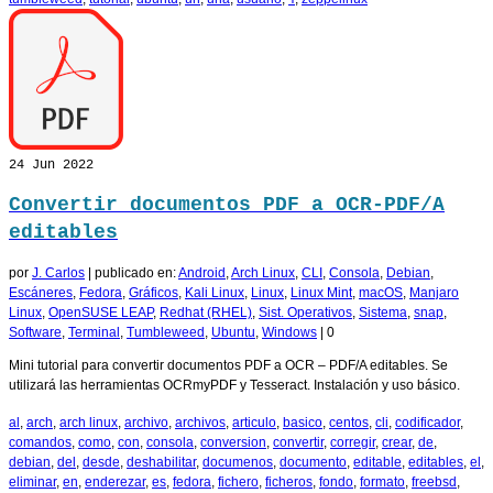
24
Jun 2022
Convertir documentos PDF a OCR-PDF/A
editables
por
J. Carlos
|
publicado en:
Android
,
Arch Linux
,
CLI
,
Consola
,
Debian
,
Escáneres
,
Fedora
,
Gráficos
,
Kali Linux
,
Linux
,
Linux Mint
,
macOS
,
Manjaro
Linux
,
OpenSUSE LEAP
,
Redhat (RHEL)
,
Sist. Operativos
,
Sistema
,
snap
,
Software
,
Terminal
,
Tumbleweed
,
Ubuntu
,
Windows
|
0
Mini tutorial para convertir documentos PDF a OCR – PDF/A editables. Se
utilizará las herramientas OCRmyPDF y Tesseract. Instalación y uso básico.
al
,
arch
,
arch linux
,
archivo
,
archivos
,
articulo
,
basico
,
centos
,
cli
,
codificador
,
comandos
,
como
,
con
,
consola
,
conversion
,
convertir
,
corregir
,
crear
,
de
,
debian
,
del
,
desde
,
deshabilitar
,
documenos
,
documento
,
editable
,
editables
,
el
,
eliminar
,
en
,
enderezar
,
es
,
fedora
,
fichero
,
ficheros
,
fondo
,
formato
,
freebsd
,