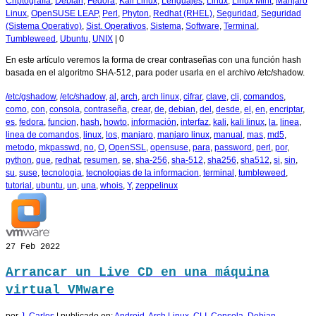
Criptografía
,
Debian
,
Fedora
,
Kali Linux
,
Lenguajes
,
Linux
,
Linux Mint
,
Manjaro
Linux
,
OpenSUSE LEAP
,
Perl
,
Phyton
,
Redhat (RHEL)
,
Seguridad
,
Seguridad
(Sistema Operativo)
,
Sist. Operativos
,
Sistema
,
Software
,
Terminal
,
Tumbleweed
,
Ubuntu
,
UNIX
|
0
En este artículo veremos la forma de crear contraseñas con una función hash
basada en el algoritmo SHA-512, para poder usarla en el archivo /etc/shadow.
/etc/gshadow
,
/etc/shadow
,
al
,
arch
,
arch linux
,
cifrar
,
clave
,
cli
,
comandos
,
como
,
con
,
consola
,
contraseña
,
crear
,
de
,
debian
,
del
,
desde
,
el
,
en
,
encriptar
,
es
,
fedora
,
funcion
,
hash
,
howto
,
información
,
interfaz
,
kali
,
kali linux
,
la
,
linea
,
linea de comandos
,
linux
,
los
,
manjaro
,
manjaro linux
,
manual
,
mas
,
md5
,
metodo
,
mkpasswd
,
no
,
O
,
OpenSSL
,
opensuse
,
para
,
password
,
perl
,
por
,
python
,
que
,
redhat
,
resumen
,
se
,
sha-256
,
sha-512
,
sha256
,
sha512
,
si
,
sin
,
su
,
suse
,
tecnologia
,
tecnologias de la informacion
,
terminal
,
tumbleweed
,
tutorial
,
ubuntu
,
un
,
una
,
whois
,
Y
,
zeppelinux
27
Feb 2022
Arrancar un Live CD en una máquina
virtual VMware