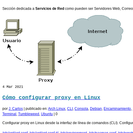
Sección dedicada a
Servicios de Red
como pueden ser Servidores Web, Correo e
4
Mar 2021
Cómo configurar proxy en Linux
por
J. Carlos
|
publicado en:
Arch Linux
,
CLI
,
Consola
,
Debian
,
Encaminamiento
,
Terminal
,
Tumbleweed
,
Ubuntu
|
0
Configurar proxy en Linux desde la interfaz de línea de comandos (CLI). Configur