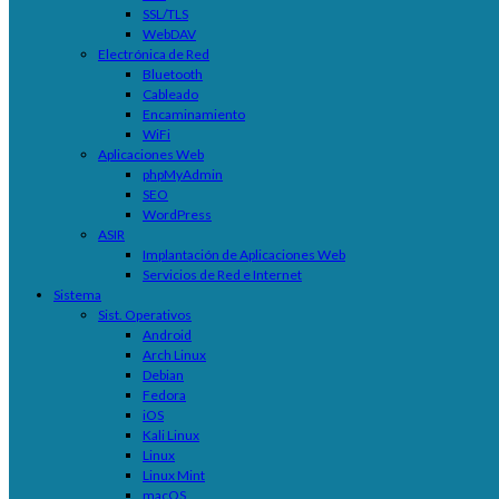
SSL/TLS
WebDAV
Electrónica de Red
Bluetooth
Cableado
Encaminamiento
WiFi
Aplicaciones Web
phpMyAdmin
SEO
WordPress
ASIR
Implantación de Aplicaciones Web
Servicios de Red e Internet
Sistema
Sist. Operativos
Android
Arch Linux
Debian
Fedora
iOS
Kali Linux
Linux
Linux Mint
macOS