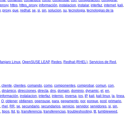
ente
,
comando
,
comandos
,
como
,
comprobar
,
con
,
configuración
,
configurar
,
_proxy
,
https
,
https_proxy
,
información
,
instalacion
,
instalar
,
interfaz
,
internet
,
kali
,
v
,
proxy
,
que
,
redhat
,
se
,
si
,
sin
,
solucion
,
su
,
tecnologia
,
tecnologias de la
anjaro Linux
,
OpenSUSE LEAP
,
Redes
,
Redhat (RHEL)
,
Servicios de Red
,
,
cliente
,
clientes
,
comando
,
como
,
componentes
,
comprobar
,
comun
,
con
,
,
dinámico
,
direcciones
,
directa
,
dns
,
domain
,
dominio
,
dynamic
,
el
,
en
,
información
,
instalacion
,
interfaz
,
internic
,
inversa
,
ios
,
IP
,
kali
,
kali linux
,
la
,
linea
,
,
O
,
obtener
,
obtienen
,
opensuse
,
para
,
pegamento
,
por
,
porque
,
post
,
primario
,
,
rhel
,
RR
,
se
,
secundario
,
secundarios
,
servicio
,
servidor
,
servidores
,
si
,
sin
,
e
,
tipos
,
tld
,
to
,
transferencia
,
transferencias
,
troubleshooting
,
ttl
,
tumbleweed
,