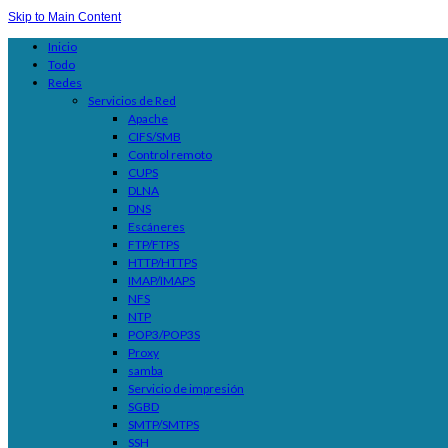
Skip to Main Content
Inicio
Todo
Redes
Servicios de Red
Apache
CIFS/SMB
Control remoto
CUPS
DLNA
DNS
Escáneres
FTP/FTPS
HTTP/HTTPS
IMAP/IMAPS
NFS
NTP
POP3/POP3S
Proxy
samba
Servicio de impresión
SGBD
SMTP/SMTPS
SSH