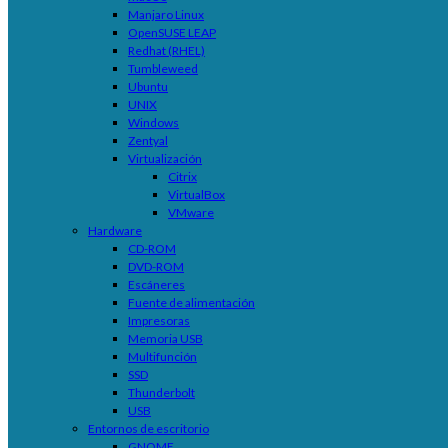
Manjaro Linux
OpenSUSE LEAP
Redhat (RHEL)
Tumbleweed
Ubuntu
UNIX
Windows
Zentyal
Virtualización
Citrix
VirtualBox
VMware
Hardware
CD-ROM
DVD-ROM
Escáneres
Fuente de alimentación
Impresoras
Memoria USB
Multifunción
SSD
Thunderbolt
USB
Entornos de escritorio
GNOME