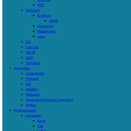
KDE
Software
Gráficos
GIMP
Impresión
Multimedia
snap
CLI
Consola
GRUB
LVM
Terminal
Seguridad
Criptografía
Firewall
IDS
iptables
Malware
Seguridad (Sistema Operativo)
Sniffer
Programación
Lenguajes
Bash
CSS