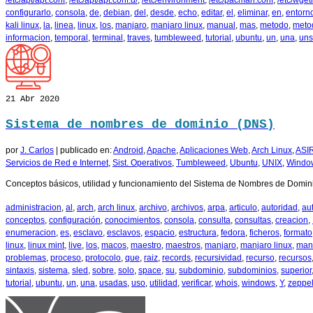
/etc/apt/apt.conf
,
/etc/apt/apt.conf.d/
,
/etc/environment
,
/etc/pacman.conf
,
/etc/wget
configurarlo
,
consola
,
de
,
debian
,
del
,
desde
,
echo
,
editar
,
el
,
eliminar
,
en
,
entorn
kali linux
,
la
,
linea
,
linux
,
los
,
manjaro
,
manjaro linux
,
manual
,
mas
,
metodo
,
meto
informacion
,
temporal
,
terminal
,
traves
,
tumbleweed
,
tutorial
,
ubuntu
,
un
,
una
,
uns
21
Abr 2020
Sistema de nombres de dominio (DNS)
por
J. Carlos
|
publicado en:
Android
,
Apache
,
Aplicaciones Web
,
Arch Linux
,
ASI
Servicios de Red e Internet
,
Sist. Operativos
,
Tumbleweed
,
Ubuntu
,
UNIX
,
Windo
Conceptos básicos, utilidad y funcionamiento del Sistema de Nombres de Domin
administracion
,
al
,
arch
,
arch linux
,
archivo
,
archivos
,
arpa
,
articulo
,
autoridad
,
au
conceptos
,
configuración
,
conocimientos
,
consola
,
consulta
,
consultas
,
creacion
,
enumeracion
,
es
,
esclavo
,
esclavos
,
espacio
,
estructura
,
fedora
,
ficheros
,
formato
linux
,
linux mint
,
live
,
los
,
macos
,
maestro
,
maestros
,
manjaro
,
manjaro linux
,
man
problemas
,
proceso
,
protocolo
,
que
,
raiz
,
records
,
recursividad
,
recurso
,
recursos
sintaxis
,
sistema
,
sled
,
sobre
,
solo
,
space
,
su
,
subdominio
,
subdominios
,
superior
tutorial
,
ubuntu
,
un
,
una
,
usadas
,
uso
,
utilidad
,
verificar
,
whois
,
windows
,
Y
,
zeppel