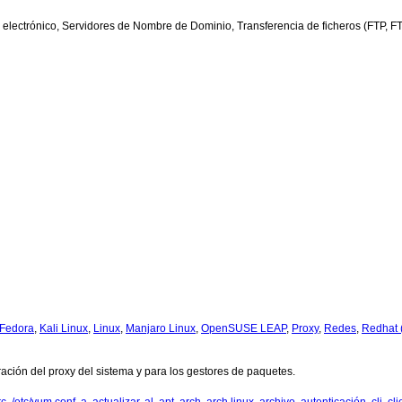
lectrónico, Servidores de Nombre de Dominio, Transferencia de ficheros (FTP, FT
Fedora
,
Kali Linux
,
Linux
,
Manjaro Linux
,
OpenSUSE LEAP
,
Proxy
,
Redes
,
Redhat
ación del proxy del sistema y para los gestores de paquetes.