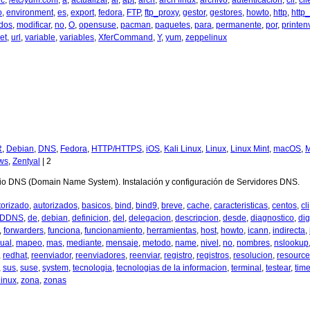
rc
,
/etc/yum.conf
,
a
,
actualizar
,
al
,
apt
,
arch
,
arch linux
,
archivo
,
autenticación
,
cli
,
cli
o
,
environment
,
es
,
export
,
fedora
,
FTP
,
ftp_proxy
,
gestor
,
gestores
,
howto
,
http
,
http
dos
,
modificar
,
no
,
O
,
opensuse
,
pacman
,
paquetes
,
para
,
permanente
,
por
,
printen
et
,
url
,
variable
,
variables
,
XferCommand
,
Y
,
yum
,
zeppelinux
R
,
Debian
,
DNS
,
Fedora
,
HTTP/HTTPS
,
iOS
,
Kali Linux
,
Linux
,
Linux Mint
,
macOS
,
M
ws
,
Zentyal
|
2
io DNS (Domain Name System). Instalación y configuración de Servidores DNS.
torizado
,
autorizados
,
basicos
,
bind
,
bind9
,
breve
,
cache
,
caracteristicas
,
centos
,
cli
DDNS
,
de
,
debian
,
definicion
,
del
,
delegacion
,
descripcion
,
desde
,
diagnostico
,
dig
,
forwarders
,
funciona
,
funcionamiento
,
herramientas
,
host
,
howto
,
icann
,
indirecta
,
ual
,
mapeo
,
mas
,
mediante
,
mensaje
,
metodo
,
name
,
nivel
,
no
,
nombres
,
nslookup
,
redhat
,
reenviador
,
reenviadores
,
reenviar
,
registro
,
registros
,
resolucion
,
resource
,
sus
,
suse
,
system
,
tecnologia
,
tecnologias de la informacion
,
terminal
,
testear
,
tim
inux
,
zona
,
zonas