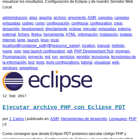
visualizar los resultados. Configuración de Eclipse y de nuestro Servidor Web
Local.
administracion
,
alias
,
apache
,
archivo
,
arguments
,
ASIR
,
carpetas
,
carpetas
enlazadas
,
codigo
,
como
,
configuración
,
configurar
,
configuration
,
crear
,
desarrollo
,
development
,
directamente
,
eclipse
,
ejecutar
,
enlazadas
,
externa
,
external
,
fichero
,
firefox
,
herramienta
,
HTML
,
información
,
instalación
,
instalar
,
internet
,
lamp
,
launch
,
linux
,
local
,
localhost${container_path}/${resource_name}
,
location
,
manual
,
metodo
,
name
,
new
,
new launch configuration
,
pdt
,
PHP Development Tool
,
program
,
Programación
,
proyecto
,
red
,
run
,
servicios
,
servidor
,
tecnologia
,
tecnologias de
la información
,
tool
,
tools
,
tools configurations
,
tutorial
,
visualizar
,
web
,
windows
,
zeppelinux
12
Sep 2017
Ejecutar archivo PHP con Eclipse PDT
por
J. Carlos
|
publicado en:
ASIR
,
Herramientas de desarrollo
,
Lenguajes
,
PHP
|
0
Como conseguir que desde Eclipse PDT podamos ejecutar código PHP y