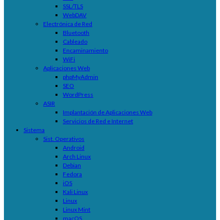
SSL/TLS
WebDAV
Electrónica de Red
Bluetooth
Cableado
Encaminamiento
WiFi
Aplicaciones Web
phpMyAdmin
SEO
WordPress
ASIR
Implantación de Aplicaciones Web
Servicios de Red e Internet
Sistema
Sist. Operativos
Android
Arch Linux
Debian
Fedora
iOS
Kali Linux
Linux
Linux Mint
macOS