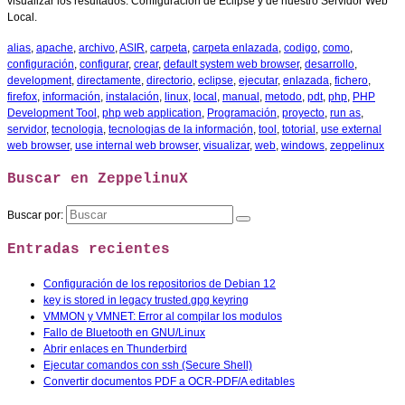
visualizar los resultados. Configuración de Eclipse y de nuestro Servidor Web
Local.
alias
,
apache
,
archivo
,
ASIR
,
carpeta
,
carpeta enlazada
,
codigo
,
como
,
configuración
,
configurar
,
crear
,
default system web browser
,
desarrollo
,
development
,
directamente
,
directorio
,
eclipse
,
ejecutar
,
enlazada
,
fichero
,
firefox
,
información
,
instalación
,
linux
,
local
,
manual
,
metodo
,
pdt
,
php
,
PHP
Development Tool
,
php web application
,
Programación
,
proyecto
,
run as
,
servidor
,
tecnologia
,
tecnologias de la información
,
tool
,
totorial
,
use external
web browser
,
use internal web browser
,
visualizar
,
web
,
windows
,
zeppelinux
Buscar en ZeppelinuX
Buscar por:
Entradas recientes
Configuración de los repositorios de Debian 12
key is stored in legacy trusted.gpg keyring
VMMON y VMNET: Error al compilar los modulos
Fallo de Bluetooth en GNU/Linux
Abrir enlaces en Thunderbird
Ejecutar comandos con ssh (Secure Shell)
Convertir documentos PDF a OCR-PDF/A editables