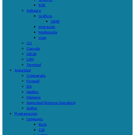
KDE
Software
Gráficos
GIMP
Impresión
Multimedia
snap
CLI
Consola
GRUB
LVM
Terminal
Seguridad
Criptografía
Firewall
IDS
iptables
Malware
Seguridad (Sistema Operativo)
Sniffer
Programación
Lenguajes
Bash
CSS