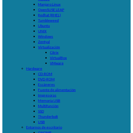
Manjaro Linux
OpenSUSE LEAP
Redhat (RHEL)
Tumbleweed
Ubuntu
UNIX
Windows
Zentyal
Virtualización
Citrix
VirtualBox
VMware
Hardware
CD-ROM
DVD-ROM
Escáneres
Fuente de alimentación
Impresoras
Memoria USB
Multifunción
SSD
Thunderbolt
USB
Entornos de escritorio
GNOME