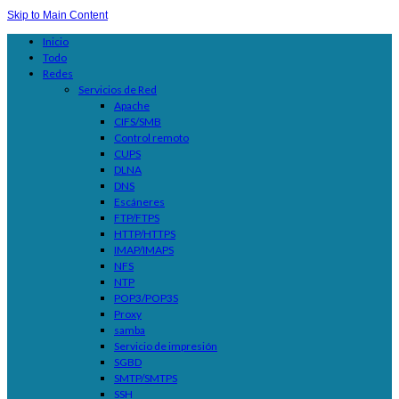
Skip to Main Content
Inicio
Todo
Redes
Servicios de Red
Apache
CIFS/SMB
Control remoto
CUPS
DLNA
DNS
Escáneres
FTP/FTPS
HTTP/HTTPS
IMAP/IMAPS
NFS
NTP
POP3/POP3S
Proxy
samba
Servicio de impresión
SGBD
SMTP/SMTPS
SSH