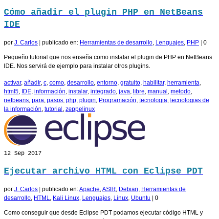
Cómo añadir el plugin PHP en NetBeans
IDE
por
J. Carlos
|
publicado en:
Herramientas de desarrollo
,
Lenguajes
,
PHP
|
0
Pequeño tutorial que nos enseña como instalar el plugin de PHP en NetBeans
IDE. Nos servirá de ejemplo para instalar otros plugins.
activar
,
añadir
,
c
,
como
,
desarrollo
,
entorno
,
gratuito
,
habilitar
,
herramienta
,
html5
,
IDE
,
información
,
instalar
,
integrado
,
java
,
libre
,
manual
,
metodo
,
netbeans
,
para
,
pasos
,
php
,
plugin
,
Programación
,
tecnologia
,
tecnologias de
la información
,
tutorial
,
zeppelinux
12
Sep 2017
Ejecutar archivo HTML con Eclipse PDT
por
J. Carlos
|
publicado en:
Apache
,
ASIR
,
Debian
,
Herramientas de
desarrollo
,
HTML
,
Kali Linux
,
Lenguajes
,
Linux
,
Ubuntu
|
0
Como conseguir que desde Eclipse PDT podamos ejecutar código HTML y