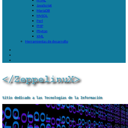
HTML
JavaScript
MariaDB
MySQL
Perl
PHP
Phyton
XML
Herramientas de desarrollo
Sitio dedicado a las Tecnologías de la Información