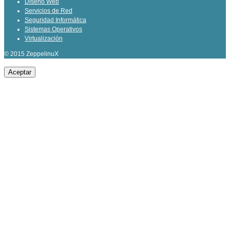
Diseño Web
Servicios de Red
Seguridad Informática
Sistemas Operativos
Virtualización
© 2015 ZeppelinuX
Aceptar