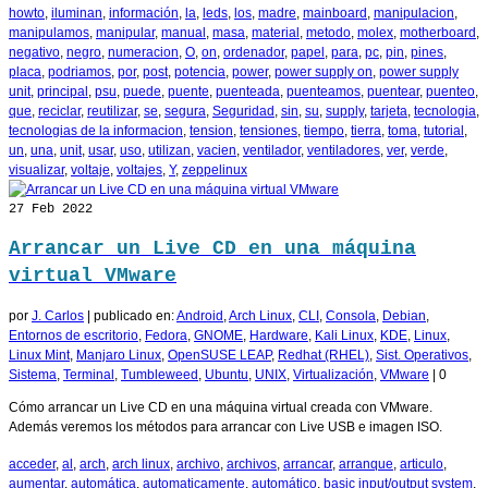
howto
,
iluminan
,
información
,
la
,
leds
,
los
,
madre
,
mainboard
,
manipulacion
,
manipulamos
,
manipular
,
manual
,
masa
,
material
,
metodo
,
molex
,
motherboard
,
negativo
,
negro
,
numeracion
,
O
,
on
,
ordenador
,
papel
,
para
,
pc
,
pin
,
pines
,
placa
,
podriamos
,
por
,
post
,
potencia
,
power
,
power supply on
,
power supply
unit
,
principal
,
psu
,
puede
,
puente
,
puenteada
,
puenteamos
,
puentear
,
puenteo
,
que
,
reciclar
,
reutilizar
,
se
,
segura
,
Seguridad
,
sin
,
su
,
supply
,
tarjeta
,
tecnologia
,
tecnologias de la informacion
,
tension
,
tensiones
,
tiempo
,
tierra
,
toma
,
tutorial
,
un
,
una
,
unit
,
usar
,
uso
,
utilizan
,
vacien
,
ventilador
,
ventiladores
,
ver
,
verde
,
visualizar
,
voltaje
,
voltajes
,
Y
,
zeppelinux
27
Feb 2022
Arrancar un Live CD en una máquina
virtual VMware
por
J. Carlos
|
publicado en:
Android
,
Arch Linux
,
CLI
,
Consola
,
Debian
,
Entornos de escritorio
,
Fedora
,
GNOME
,
Hardware
,
Kali Linux
,
KDE
,
Linux
,
Linux Mint
,
Manjaro Linux
,
OpenSUSE LEAP
,
Redhat (RHEL)
,
Sist. Operativos
,
Sistema
,
Terminal
,
Tumbleweed
,
Ubuntu
,
UNIX
,
Virtualización
,
VMware
|
0
Cómo arrancar un Live CD en una máquina virtual creada con VMware.
Además veremos los métodos para arrancar con Live USB e imagen ISO.
acceder
,
al
,
arch
,
arch linux
,
archivo
,
archivos
,
arrancar
,
arranque
,
articulo
,
aumentar
,
automática
,
automaticamente
,
automático
,
basic input/output system
,