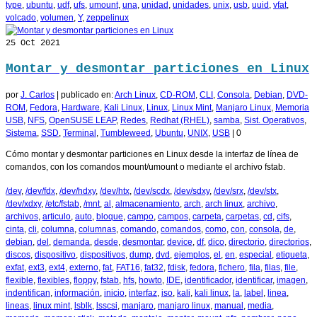
type
,
ubuntu
,
udf
,
ufs
,
umount
,
una
,
unidad
,
unidades
,
unix
,
usb
,
uuid
,
vfat
,
volcado
,
volumen
,
Y
,
zeppelinux
25
Oct 2021
Montar y desmontar particiones en Linux
por
J. Carlos
|
publicado en:
Arch Linux
,
CD-ROM
,
CLI
,
Consola
,
Debian
,
DVD-
ROM
,
Fedora
,
Hardware
,
Kali Linux
,
Linux
,
Linux Mint
,
Manjaro Linux
,
Memoria
USB
,
NFS
,
OpenSUSE LEAP
,
Redes
,
Redhat (RHEL)
,
samba
,
Sist. Operativos
,
Sistema
,
SSD
,
Terminal
,
Tumbleweed
,
Ubuntu
,
UNIX
,
USB
|
0
Cómo montar y desmontar particiones en Linux desde la interfaz de línea de
comandos, con los comandos mount/umount o mediante el archivo fstab.
/dev
,
/dev/fdx
,
/dev/hdxy
,
/dev/htx
,
/dev/scdx
,
/dev/sdxy
,
/dev/srx
,
/dev/stx
,
/dev/xdxy
,
/etc/fstab
,
/mnt
,
al
,
almacenamiento
,
arch
,
arch linux
,
archivo
,
archivos
,
articulo
,
auto
,
bloque
,
campo
,
campos
,
carpeta
,
carpetas
,
cd
,
cifs
,
cinta
,
cli
,
columna
,
columnas
,
comando
,
comandos
,
como
,
con
,
consola
,
de
,
debian
,
del
,
demanda
,
desde
,
desmontar
,
device
,
df
,
dico
,
directorio
,
directorios
,
discos
,
dispositivo
,
dispositivos
,
dump
,
dvd
,
ejemplos
,
el
,
en
,
especial
,
etiqueta
,
exfat
,
ext3
,
ext4
,
externo
,
fat
,
FAT16
,
fat32
,
fdisk
,
fedora
,
fichero
,
fila
,
filas
,
file
,
flexible
,
flexibles
,
floppy
,
fstab
,
hfs
,
howto
,
IDE
,
identificador
,
identificar
,
imagen
,
indentifican
,
información
,
inicio
,
interfaz
,
iso
,
kali
,
kali linux
,
la
,
label
,
linea
,
lineas
,
linux mint
,
lsblk
,
lsscsi
,
manjaro
,
manjaro linux
,
manual
,
media
,