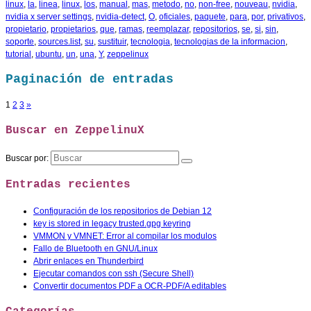
linux
,
la
,
linea
,
linux
,
los
,
manual
,
mas
,
metodo
,
no
,
non-free
,
nouveau
,
nvidia
,
nvidia x server settings
,
nvidia-detect
,
O
,
oficiales
,
paquete
,
para
,
por
,
privativos
,
propietario
,
propietarios
,
que
,
ramas
,
reemplazar
,
repositorios
,
se
,
si
,
sin
,
soporte
,
sources.list
,
su
,
sustituir
,
tecnologia
,
tecnologias de la informacion
,
tutorial
,
ubuntu
,
un
,
una
,
Y
,
zeppelinux
Paginación de entradas
1
2
3
»
Buscar en ZeppelinuX
Buscar por:
Entradas recientes
Configuración de los repositorios de Debian 12
key is stored in legacy trusted.gpg keyring
VMMON y VMNET: Error al compilar los modulos
Fallo de Bluetooth en GNU/Linux
Abrir enlaces en Thunderbird
Ejecutar comandos con ssh (Secure Shell)
Convertir documentos PDF a OCR-PDF/A editables