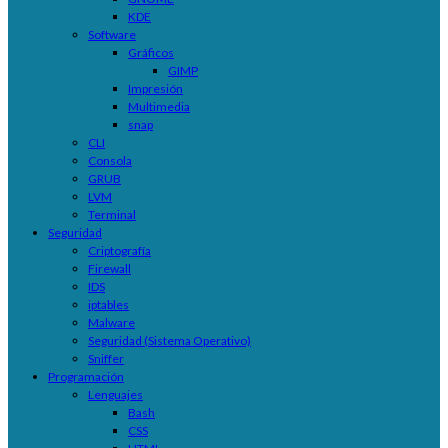
KDE
Software
Gráficos
GIMP
Impresión
Multimedia
snap
CLI
Consola
GRUB
LVM
Terminal
Seguridad
Criptografía
Firewall
IDS
iptables
Malware
Seguridad (Sistema Operativo)
Sniffer
Programación
Lenguajes
Bash
CSS