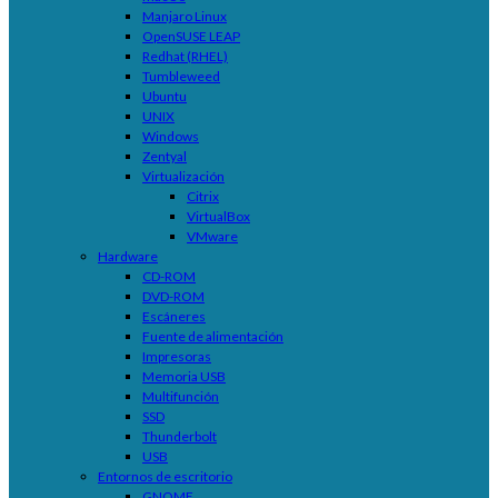
Manjaro Linux
OpenSUSE LEAP
Redhat (RHEL)
Tumbleweed
Ubuntu
UNIX
Windows
Zentyal
Virtualización
Citrix
VirtualBox
VMware
Hardware
CD-ROM
DVD-ROM
Escáneres
Fuente de alimentación
Impresoras
Memoria USB
Multifunción
SSD
Thunderbolt
USB
Entornos de escritorio
GNOME