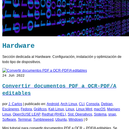
Hardware
Sección dedicada al Hardware. Configuración, instalación y optimización de
todo tipo de dispositivos.
24
Jun 2022
Convertir documentos PDF a OCR-PDF/A
editables
por
J. Carlos
|
publicado en:
Android
,
Arch Linux
,
CLI
,
Consola
,
Debian
,
Escáneres
,
Fedora
,
Gráficos
,
Kali Linux
,
Linux
,
Linux Mint
,
macOS
,
Manjaro
Linux
,
OpenSUSE LEAP
,
Redhat (RHEL)
,
Sist. Operativos
,
Sistema
,
snap
,
Software
,
Terminal
,
Tumbleweed
,
Ubuntu
,
Windows
|
0
Mini tutorial para convertir documentos PDF a OCR – PDF/A editables. Se