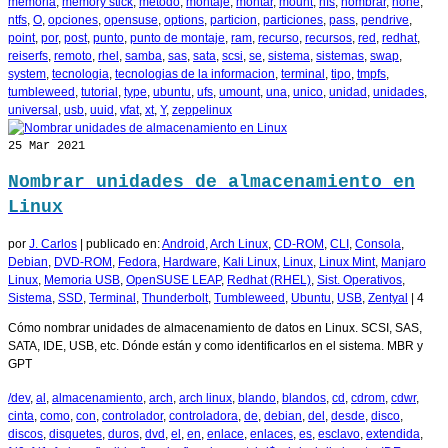
memoria
,
memory stick
,
metodo
,
montaje
,
montar
,
mount
,
nfs
,
nombrar
,
none
,
ntfs
,
O
,
opciones
,
opensuse
,
options
,
particion
,
particiones
,
pass
,
pendrive
,
point
,
por
,
post
,
punto
,
punto de montaje
,
ram
,
recurso
,
recursos
,
red
,
redhat
,
reiserfs
,
remoto
,
rhel
,
samba
,
sas
,
sata
,
scsi
,
se
,
sistema
,
sistemas
,
swap
,
system
,
tecnologia
,
tecnologias de la informacion
,
terminal
,
tipo
,
tmpfs
,
tumbleweed
,
tutorial
,
type
,
ubuntu
,
ufs
,
umount
,
una
,
unico
,
unidad
,
unidades
,
universal
,
usb
,
uuid
,
vfat
,
xt
,
Y
,
zeppelinux
25
Mar 2021
Nombrar unidades de almacenamiento en
Linux
por
J. Carlos
|
publicado en:
Android
,
Arch Linux
,
CD-ROM
,
CLI
,
Consola
,
Debian
,
DVD-ROM
,
Fedora
,
Hardware
,
Kali Linux
,
Linux
,
Linux Mint
,
Manjaro
Linux
,
Memoria USB
,
OpenSUSE LEAP
,
Redhat (RHEL)
,
Sist. Operativos
,
Sistema
,
SSD
,
Terminal
,
Thunderbolt
,
Tumbleweed
,
Ubuntu
,
USB
,
Zentyal
|
4
Cómo nombrar unidades de almacenamiento de datos en Linux. SCSI, SAS,
SATA, IDE, USB, etc. Dónde están y como identificarlos en el sistema. MBR y
GPT
/dev
,
al
,
almacenamiento
,
arch
,
arch linux
,
blando
,
blandos
,
cd
,
cdrom
,
cdwr
,
cinta
,
como
,
con
,
controlador
,
controladora
,
de
,
debian
,
del
,
desde
,
disco
,
discos
,
disquetes
,
duros
,
dvd
,
el
,
en
,
enlace
,
enlaces
,
es
,
esclavo
,
extendida
,