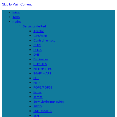
Skip to Main Content
Inicio
Todo
Redes
Servicios de Red
Apache
CIFS/SMB
Control remoto
CUPS
DLNA
DNS
Escáneres
FTP/FTPS
HTTP/HTTPS
IMAP/IMAPS
NFS
NTP
POP3/POP3S
Proxy
samba
Servicio de impresión
SGBD
SMTP/SMTPS
SSH