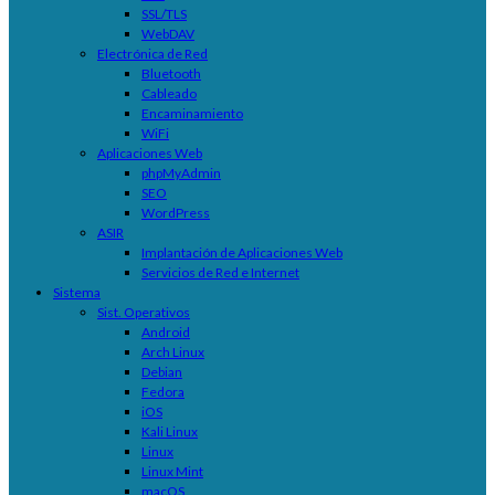
SSL/TLS
WebDAV
Electrónica de Red
Bluetooth
Cableado
Encaminamiento
WiFi
Aplicaciones Web
phpMyAdmin
SEO
WordPress
ASIR
Implantación de Aplicaciones Web
Servicios de Red e Internet
Sistema
Sist. Operativos
Android
Arch Linux
Debian
Fedora
iOS
Kali Linux
Linux
Linux Mint
macOS