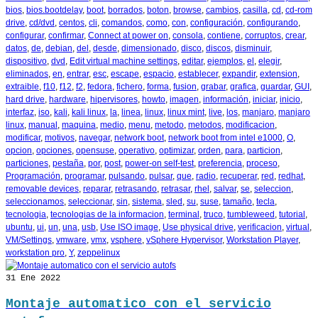
bios
,
bios.bootdelay
,
boot
,
borrados
,
boton
,
browse
,
cambios
,
casilla
,
cd
,
cd-rom
drive
,
cd/dvd
,
centos
,
cli
,
comandos
,
como
,
con
,
configuración
,
configurando
,
configurar
,
confirmar
,
Connect at power on
,
consola
,
contiene
,
corruptos
,
crear
,
datos
,
de
,
debian
,
del
,
desde
,
dimensionado
,
disco
,
discos
,
disminuir
,
dispositivo
,
dvd
,
Edit virtual machine settings
,
editar
,
ejemplos
,
el
,
elegir
,
eliminados
,
en
,
entrar
,
esc
,
escape
,
espacio
,
establecer
,
expandir
,
extension
,
extraible
,
f10
,
f12
,
f2
,
fedora
,
fichero
,
forma
,
fusion
,
grabar
,
grafica
,
guardar
,
GUI
,
hard drive
,
hardware
,
hipervisores
,
howto
,
imagen
,
información
,
iniciar
,
inicio
,
interfaz
,
iso
,
kali
,
kali linux
,
la
,
linea
,
linux
,
linux mint
,
live
,
los
,
manjaro
,
manjaro
linux
,
manual
,
maquina
,
medio
,
menu
,
metodo
,
metodos
,
modificacion
,
modificar
,
motivos
,
navegar
,
network boot
,
network boot from intel e1000
,
O
,
opcion
,
opciones
,
opensuse
,
operativo
,
optimizar
,
orden
,
para
,
particion
,
particiones
,
pestaña
,
por
,
post
,
power-on self-test
,
preferencia
,
proceso
,
Programación
,
programar
,
pulsando
,
pulsar
,
que
,
radio
,
recuperar
,
red
,
redhat
,
removable devices
,
reparar
,
retrasando
,
retrasar
,
rhel
,
salvar
,
se
,
seleccion
,
seleccionamos
,
seleccionar
,
sin
,
sistema
,
sled
,
su
,
suse
,
tamaño
,
tecla
,
tecnologia
,
tecnologias de la informacion
,
terminal
,
truco
,
tumbleweed
,
tutorial
,
ubuntu
,
ui
,
un
,
una
,
usb
,
Use ISO image
,
Use physical drive
,
verificacion
,
virtual
,
VM/Settings
,
vmware
,
vmx
,
vsphere
,
vSphere Hypervisor
,
Workstation Player
,
workstation pro
,
Y
,
zeppelinux
31
Ene 2022
Montaje automatico con el servicio