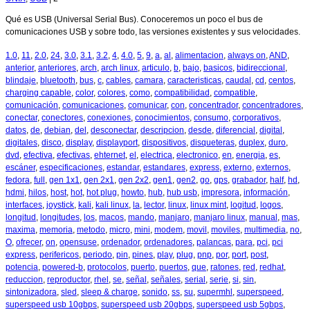
Qué es USB (Universal Serial Bus). Conoceremos un poco el bus de
comunicaciones USB y sobre todo, las versiones existentes y sus velocidades.
1.0
,
11
,
2.0
,
24
,
3.0
,
3.1
,
3.2
,
4
,
4.0
,
5
,
9
,
a
,
al
,
alimentacion
,
always on
,
AND
,
anterior
,
anteriores
,
arch
,
arch linux
,
articulo
,
b
,
bajo
,
basicos
,
bidireccional
,
blindaje
,
bluetooth
,
bus
,
c
,
cables
,
camara
,
caracteristicas
,
caudal
,
cd
,
centos
,
charging capable
,
color
,
colores
,
como
,
compatibilidad
,
compatible
,
comunicación
,
comunicaciones
,
comunicar
,
con
,
concentrador
,
concentradores
,
conectar
,
conectores
,
conexiones
,
conocimientos
,
consumo
,
corporativos
,
datos
,
de
,
debian
,
del
,
desconectar
,
descripcion
,
desde
,
diferencial
,
digital
,
digitales
,
disco
,
display
,
displayport
,
dispositivos
,
disqueteras
,
duplex
,
duro
,
dvd
,
efectiva
,
efectivas
,
ehternet
,
el
,
electrica
,
electronico
,
en
,
energia
,
es
,
escáner
,
especificaciones
,
estandar
,
estandares
,
express
,
externo
,
externos
,
fedora
,
full
,
gen 1x1
,
gen 2x1
,
gen 2x2
,
gen1
,
gen2
,
go
,
gps
,
grabador
,
half
,
hd
,
hdmi
,
hilos
,
host
,
hot
,
hot plug
,
howto
,
hub
,
hub usb
,
impresora
,
información
,
interfaces
,
joystick
,
kali
,
kali linux
,
la
,
lector
,
linux
,
linux mint
,
logitud
,
logos
,
longitud
,
longitudes
,
los
,
macos
,
mando
,
manjaro
,
manjaro linux
,
manual
,
mas
,
maxima
,
memoria
,
metodo
,
micro
,
mini
,
modem
,
movil
,
moviles
,
multimedia
,
no
,
O
,
ofrecer
,
on
,
opensuse
,
ordenador
,
ordenadores
,
palancas
,
para
,
pci
,
pci
express
,
perifericos
,
periodo
,
pin
,
pines
,
play
,
plug
,
pnp
,
por
,
port
,
post
,
potencia
,
powered-b
,
protocolos
,
puerto
,
puertos
,
que
,
ratones
,
red
,
redhat
,
reduccion
,
reproductor
,
rhel
,
se
,
señal
,
señales
,
serial
,
serie
,
si
,
sin
,
sintonizadora
,
sled
,
sleep & charge
,
sonido
,
ss
,
su
,
supermhl
,
superspeed
,
superspeed usb 10gbps
,
superspeed usb 20gbps
,
superspeed usb 5gbps
,