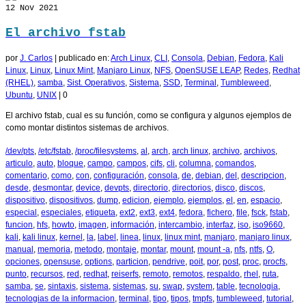
12
Nov 2021
El archivo fstab
por
J. Carlos
|
publicado en:
Arch Linux
,
CLI
,
Consola
,
Debian
,
Fedora
,
Kali
Linux
,
Linux
,
Linux Mint
,
Manjaro Linux
,
NFS
,
OpenSUSE LEAP
,
Redes
,
Redhat
(RHEL)
,
samba
,
Sist. Operativos
,
Sistema
,
SSD
,
Terminal
,
Tumbleweed
,
Ubuntu
,
UNIX
|
0
El archivo fstab, cual es su función, como se configura y algunos ejemplos de
como montar distintos sistemas de archivos.
/dev/pts
,
/etc/fstab
,
/proc/filesystems
,
al
,
arch
,
arch linux
,
archivo
,
archivos
,
articulo
,
auto
,
bloque
,
campo
,
campos
,
cifs
,
cli
,
columna
,
comandos
,
comentario
,
como
,
con
,
configuración
,
consola
,
de
,
debian
,
del
,
descripcion
,
desde
,
desmontar
,
device
,
devpts
,
directorio
,
directorios
,
disco
,
discos
,
dispositivo
,
dispositivos
,
dump
,
edicion
,
ejemplo
,
ejemplos
,
el
,
en
,
espacio
,
especial
,
especiales
,
etiqueta
,
ext2
,
ext3
,
ext4
,
fedora
,
fichero
,
file
,
fsck
,
fstab
,
funcion
,
hfs
,
howto
,
imagen
,
información
,
intercambio
,
interfaz
,
iso
,
iso9660
,
kali
,
kali linux
,
kernel
,
la
,
label
,
linea
,
linux
,
linux mint
,
manjaro
,
manjaro linux
,
manual
,
memoria
,
metodo
,
montaje
,
montar
,
mount
,
mount -a
,
nfs
,
ntfs
,
O
,
opciones
,
opensuse
,
options
,
particion
,
pendrive
,
poit
,
por
,
post
,
proc
,
procfs
,
punto
,
recursos
,
red
,
redhat
,
reiserfs
,
remoto
,
remotos
,
respaldo
,
rhel
,
ruta
,
samba
,
se
,
sintaxis
,
sistema
,
sistemas
,
su
,
swap
,
system
,
table
,
tecnologia
,
tecnologias de la informacion
,
terminal
,
tipo
,
tipos
,
tmpfs
,
tumbleweed
,
tutorial
,