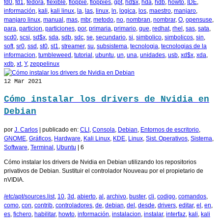
fd0
,
fd1
,
fedora
,
flexible
,
floppie
,
floppies
,
gpt
,
hd$x
,
hda
,
hdb
,
howto
,
IDE
,
información
,
kali
,
kali linux
,
la
,
las
,
linux
,
ln
,
logica
,
los
,
maestro
,
manjaro
,
manjaro linux
,
manual
,
mas
,
mbr
,
metodo
,
no
,
nombran
,
nombrar
,
O
,
opensuse
,
para
,
particion
,
particiones
,
por
,
primaria
,
primario
,
que
,
redhat
,
rhel
,
sas
,
sata
,
scd0
,
scsi
,
sd$x
,
sda
,
sdb
,
sdc
,
se
,
secundario
,
si
,
simbolico
,
simbolicos
,
sin
,
soft
,
sr0
,
ssd
,
st0
,
st1
,
streamer
,
su
,
subsistema
,
tecnologia
,
tecnologias de la
informacion
,
tumbleweed
,
tutorial
,
ubuntu
,
un
,
una
,
unidades
,
usb
,
xd$x
,
xda
,
xdb
,
xt
,
Y
,
zeppelinux
12
Mar 2021
Cómo instalar los drivers de Nvidia en
Debian
por
J. Carlos
|
publicado en:
CLI
,
Consola
,
Debian
,
Entornos de escritorio
,
GNOME
,
Gráficos
,
Hardware
,
Kali Linux
,
KDE
,
Linux
,
Sist. Operativos
,
Sistema
,
Software
,
Terminal
,
Ubuntu
|
6
Cómo instalar los drivers de Nvidia en Debian utilizando los repositorios
privativos de Debian. Sustituir el controlador Nouveau por el propietario de
nVIDIA.
/etc/apt/sources.list
,
10
,
3d
,
abierto
,
al
,
archivo
,
buster
,
cli
,
codigo
,
comandos
,
como
,
con
,
contrib
,
controladores
,
de
,
debian
,
del
,
desde
,
drivers
,
editar
,
el
,
en
,
es
,
fichero
,
habilitar
,
howto
,
información
,
instalacion
,
instalar
,
interfaz
,
kali
,
kali