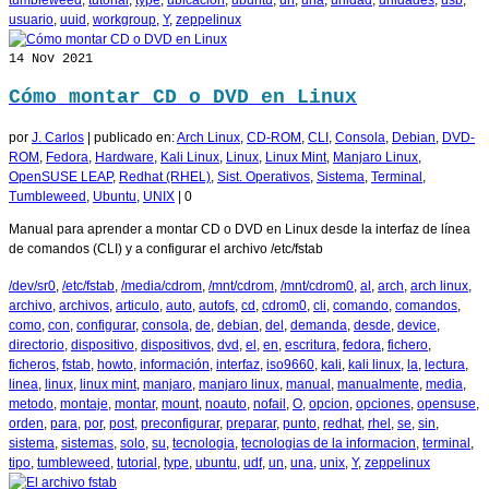
usuario
,
uuid
,
workgroup
,
Y
,
zeppelinux
14
Nov 2021
Cómo montar CD o DVD en Linux
por
J. Carlos
|
publicado en:
Arch Linux
,
CD-ROM
,
CLI
,
Consola
,
Debian
,
DVD-
ROM
,
Fedora
,
Hardware
,
Kali Linux
,
Linux
,
Linux Mint
,
Manjaro Linux
,
OpenSUSE LEAP
,
Redhat (RHEL)
,
Sist. Operativos
,
Sistema
,
Terminal
,
Tumbleweed
,
Ubuntu
,
UNIX
|
0
Manual para aprender a montar CD o DVD en Linux desde la interfaz de línea
de comandos (CLI) y a configurar el archivo /etc/fstab
/dev/sr0
,
/etc/fstab
,
/media/cdrom
,
/mnt/cdrom
,
/mnt/cdrom0
,
al
,
arch
,
arch linux
,
archivo
,
archivos
,
articulo
,
auto
,
autofs
,
cd
,
cdrom0
,
cli
,
comando
,
comandos
,
como
,
con
,
configurar
,
consola
,
de
,
debian
,
del
,
demanda
,
desde
,
device
,
directorio
,
dispositivo
,
dispositivos
,
dvd
,
el
,
en
,
escritura
,
fedora
,
fichero
,
ficheros
,
fstab
,
howto
,
información
,
interfaz
,
iso9660
,
kali
,
kali linux
,
la
,
lectura
,
linea
,
linux
,
linux mint
,
manjaro
,
manjaro linux
,
manual
,
manualmente
,
media
,
metodo
,
montaje
,
montar
,
mount
,
noauto
,
nofail
,
O
,
opcion
,
opciones
,
opensuse
,
orden
,
para
,
por
,
post
,
preconfigurar
,
preparar
,
punto
,
redhat
,
rhel
,
se
,
sin
,
sistema
,
sistemas
,
solo
,
su
,
tecnologia
,
tecnologias de la informacion
,
terminal
,
tipo
,
tumbleweed
,
tutorial
,
type
,
ubuntu
,
udf
,
un
,
una
,
unix
,
Y
,
zeppelinux