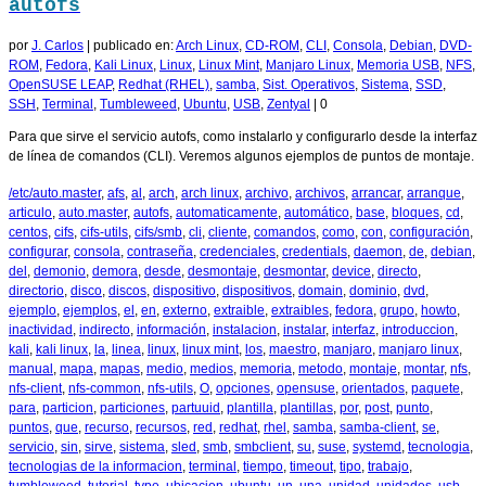
autofs
por
J. Carlos
|
publicado en:
Arch Linux
,
CD-ROM
,
CLI
,
Consola
,
Debian
,
DVD-
ROM
,
Fedora
,
Kali Linux
,
Linux
,
Linux Mint
,
Manjaro Linux
,
Memoria USB
,
NFS
,
OpenSUSE LEAP
,
Redhat (RHEL)
,
samba
,
Sist. Operativos
,
Sistema
,
SSD
,
SSH
,
Terminal
,
Tumbleweed
,
Ubuntu
,
USB
,
Zentyal
|
0
Para que sirve el servicio autofs, como instalarlo y configurarlo desde la interfaz
de línea de comandos (CLI). Veremos algunos ejemplos de puntos de montaje.
/etc/auto.master
,
afs
,
al
,
arch
,
arch linux
,
archivo
,
archivos
,
arrancar
,
arranque
,
articulo
,
auto.master
,
autofs
,
automaticamente
,
automático
,
base
,
bloques
,
cd
,
centos
,
cifs
,
cifs-utils
,
cifs/smb
,
cli
,
cliente
,
comandos
,
como
,
con
,
configuración
,
configurar
,
consola
,
contraseña
,
credenciales
,
credentials
,
daemon
,
de
,
debian
,
del
,
demonio
,
demora
,
desde
,
desmontaje
,
desmontar
,
device
,
directo
,
directorio
,
disco
,
discos
,
dispositivo
,
dispositivos
,
domain
,
dominio
,
dvd
,
ejemplo
,
ejemplos
,
el
,
en
,
externo
,
extraible
,
extraibles
,
fedora
,
grupo
,
howto
,
inactividad
,
indirecto
,
información
,
instalacion
,
instalar
,
interfaz
,
introduccion
,
kali
,
kali linux
,
la
,
linea
,
linux
,
linux mint
,
los
,
maestro
,
manjaro
,
manjaro linux
,
manual
,
mapa
,
mapas
,
medio
,
medios
,
memoria
,
metodo
,
montaje
,
montar
,
nfs
,
nfs-client
,
nfs-common
,
nfs-utils
,
O
,
opciones
,
opensuse
,
orientados
,
paquete
,
para
,
particion
,
particiones
,
partuuid
,
plantilla
,
plantillas
,
por
,
post
,
punto
,
puntos
,
que
,
recurso
,
recursos
,
red
,
redhat
,
rhel
,
samba
,
samba-client
,
se
,
servicio
,
sin
,
sirve
,
sistema
,
sled
,
smb
,
smbclient
,
su
,
suse
,
systemd
,
tecnologia
,
tecnologias de la informacion
,
terminal
,
tiempo
,
timeout
,
tipo
,
trabajo
,
tumbleweed
,
tutorial
,
type
,
ubicacion
,
ubuntu
,
un
,
una
,
unidad
,
unidades
,
usb
,