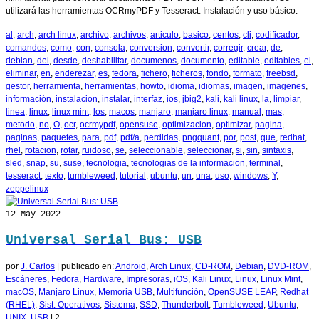
utilizará las herramientas OCRmyPDF y Tesseract. Instalación y uso básico.
al
,
arch
,
arch linux
,
archivo
,
archivos
,
articulo
,
basico
,
centos
,
cli
,
codificador
,
comandos
,
como
,
con
,
consola
,
conversion
,
convertir
,
corregir
,
crear
,
de
,
debian
,
del
,
desde
,
deshabilitar
,
documenos
,
documento
,
editable
,
editables
,
el
,
eliminar
,
en
,
enderezar
,
es
,
fedora
,
fichero
,
ficheros
,
fondo
,
formato
,
freebsd
,
gestor
,
herramienta
,
herramientas
,
howto
,
idioma
,
idiomas
,
imagen
,
imagenes
,
información
,
instalacion
,
instalar
,
interfaz
,
ios
,
jbig2
,
kali
,
kali linux
,
la
,
limpiar
,
linea
,
linux
,
linux mint
,
los
,
macos
,
manjaro
,
manjaro linux
,
manual
,
mas
,
metodo
,
no
,
O
,
ocr
,
ocrmypdf
,
opensuse
,
optimizacion
,
optimizar
,
pagina
,
paginas
,
paquetes
,
para
,
pdf
,
pdf/a
,
perdidas
,
pngquant
,
por
,
post
,
que
,
redhat
,
rhel
,
rotacion
,
rotar
,
ruidoso
,
se
,
seleccionable
,
seleccionar
,
si
,
sin
,
sintaxis
,
sled
,
snap
,
su
,
suse
,
tecnologia
,
tecnologias de la informacion
,
terminal
,
tesseract
,
texto
,
tumbleweed
,
tutorial
,
ubuntu
,
un
,
una
,
uso
,
windows
,
Y
,
zeppelinux
12
May 2022
Universal Serial Bus: USB
por
J. Carlos
|
publicado en:
Android
,
Arch Linux
,
CD-ROM
,
Debian
,
DVD-ROM
,
Escáneres
,
Fedora
,
Hardware
,
Impresoras
,
iOS
,
Kali Linux
,
Linux
,
Linux Mint
,
macOS
,
Manjaro Linux
,
Memoria USB
,
Multifunción
,
OpenSUSE LEAP
,
Redhat
(RHEL)
,
Sist. Operativos
,
Sistema
,
SSD
,
Thunderbolt
,
Tumbleweed
,
Ubuntu
,
UNIX
,
USB
|
2