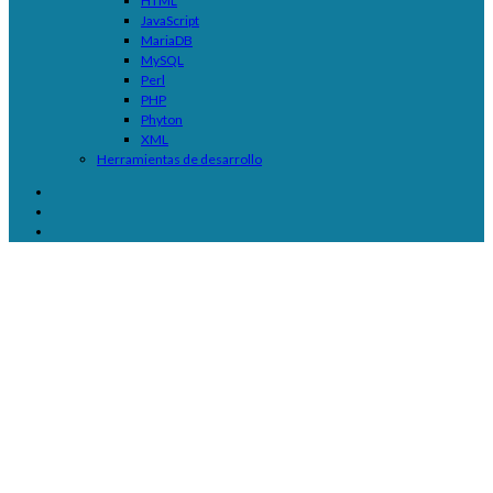
HTML
JavaScript
MariaDB
MySQL
Perl
PHP
Phyton
XML
Herramientas de desarrollo