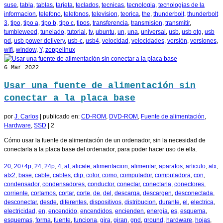
suse
,
tabla
,
tablas
,
tarjeta
,
teclados
,
tecnicas
,
tecnologia
,
tecnologias de la
informacion
,
telefono
,
telefonos
,
television
,
teorica
,
the
,
thunderbolt
,
thunderbolt
3
,
tipo
,
tipo a
,
tipo b
,
tipo c
,
tipos
,
transferencia
,
transmision
,
transmitir
,
tumbleweed
,
tunelado
,
tutorial
,
tv
,
ubuntu
,
un
,
una
,
universal
,
usb
,
usb otg
,
usb
pd
,
usb power delivery
,
usb-c
,
usb4
,
velocidad
,
velocidades
,
versión
,
versiones
,
wifi
,
window
,
Y
,
zeppelinux
6
Mar 2022
Usar una fuente de alimentación sin
conectar a la placa base
por
J. Carlos
|
publicado en:
CD-ROM
,
DVD-ROM
,
Fuente de alimentación
,
Hardware
,
SSD
|
2
Cómo usar la fuente de alimentación de un ordenador, sin la necesidad de
conectarla a la placa base del ordenador, para poder hacer uso de ella.
20
,
20+4p
,
24
,
24p
,
4
,
al
,
alicate
,
alimentacion
,
alimentar
,
aparatos
,
articulo
,
atx
,
atx2
,
base
,
cable
,
cables
,
clip
,
color
,
como
,
computador
,
computadora
,
con
,
condensador
,
condensadores
,
conductor
,
conectar
,
conectarla
,
conectores
,
corriente
,
cortamos
,
cortar
,
corte
,
de
,
del
,
descarga
,
descargen
,
desconectada
,
desconectar
,
desde
,
diferentes
,
dispositivos
,
distribucion
,
durante
,
el
,
electrica
,
electricidad
,
en
,
encendido
,
encendidos
,
encienden
,
energia
,
es
,
esquema
,
esquemas
,
forma
,
fuente
,
funciona
,
gira
,
giran
,
gnd
,
ground
,
hardware
,
hojas
,