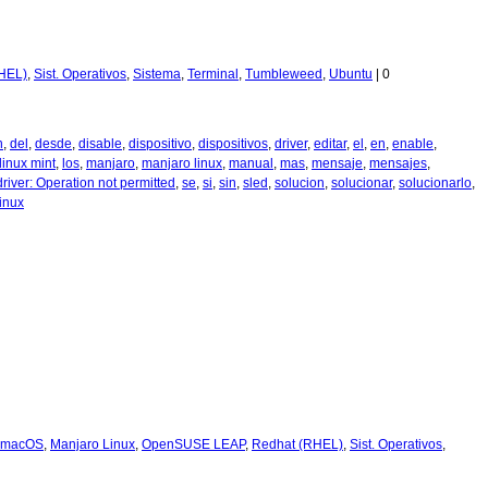
HEL)
,
Sist. Operativos
,
Sistema
,
Terminal
,
Tumbleweed
,
Ubuntu
|
0
n
,
del
,
desde
,
disable
,
dispositivo
,
dispositivos
,
driver
,
editar
,
el
,
en
,
enable
,
linux mint
,
los
,
manjaro
,
manjaro linux
,
manual
,
mas
,
mensaje
,
mensajes
,
river: Operation not permitted
,
se
,
si
,
sin
,
sled
,
solucion
,
solucionar
,
solucionarlo
,
inux
macOS
,
Manjaro Linux
,
OpenSUSE LEAP
,
Redhat (RHEL)
,
Sist. Operativos
,