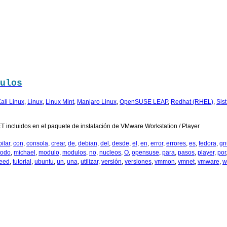
ulos
ali Linux
,
Linux
,
Linux Mint
,
Manjaro Linux
,
OpenSUSE LEAP
,
Redhat (RHEL)
,
Sis
 incluidos en el paquete de instalación de VMware Workstation / Player
ilar
,
con
,
consola
,
crear
,
de
,
debian
,
del
,
desde
,
el
,
en
,
error
,
errores
,
es
,
fedora
,
gn
todo
,
michael
,
modulo
,
modulos
,
no
,
nucleos
,
O
,
opensuse
,
para
,
pasos
,
player
,
por
eed
,
tutorial
,
ubuntu
,
un
,
una
,
utilizar
,
versión
,
versiones
,
vmmon
,
vmnet
,
vmware
,
w