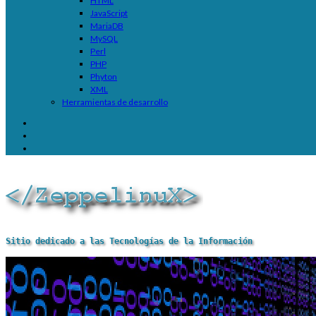
HTML
JavaScript
MariaDB
MySQL
Perl
PHP
Phyton
XML
Herramientas de desarrollo
Sitio dedicado a las Tecnologías de la Información