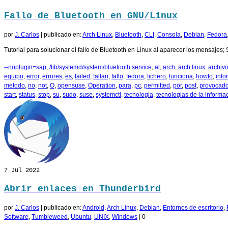
Fallo de Bluetooth en GNU/Linux
por
J. Carlos
|
publicado en:
Arch Linux
,
Bluetooth
,
CLI
,
Consola
,
Debian
,
Fedora
Tutorial para solucionar el fallo de Bluetooth en Linux al aparecer los mensajes; Sa
--noplugin=sap
,
/lib/systemd/system/bluetooth.service
,
al
,
arch
,
arch linux
,
archiv
equipo
,
error
,
errores
,
es
,
failed
,
fallan
,
fallo
,
fedora
,
fichero
,
funciona
,
howto
,
info
metodo
,
no
,
not
,
O
,
opensuse
,
Operation
,
para
,
pc
,
permitted
,
por
,
post
,
provocad
start
,
status
,
stop
,
su
,
sudo
,
suse
,
systemctl
,
tecnologia
,
tecnologias de la informa
7
Jul 2022
Abrir enlaces en Thunderbird
por
J. Carlos
|
publicado en:
Android
,
Arch Linux
,
Debian
,
Entornos de escritorio
,
Software
,
Tumbleweed
,
Ubuntu
,
UNIX
,
Windows
|
0