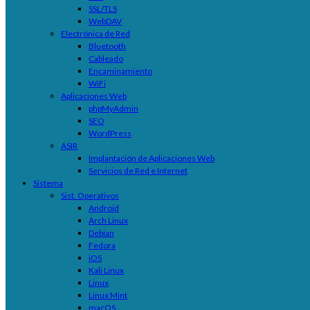
SSL/TLS
WebDAV
Electrónica de Red
Bluetooth
Cableado
Encaminamiento
WiFi
Aplicaciones Web
phpMyAdmin
SEO
WordPress
ASIR
Implantación de Aplicaciones Web
Servicios de Red e Internet
Sistema
Sist. Operativos
Android
Arch Linux
Debian
Fedora
iOS
Kali Linux
Linux
Linux Mint
macOS