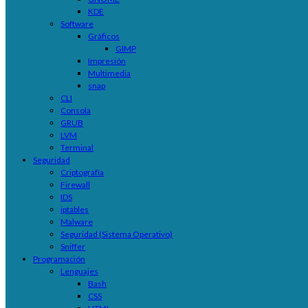
KDE
Software
Gráficos
GIMP
Impresión
Multimedia
snap
CLI
Consola
GRUB
LVM
Terminal
Seguridad
Criptografía
Firewall
IDS
iptables
Malware
Seguridad (Sistema Operativo)
Sniffer
Programación
Lenguajes
Bash
CSS