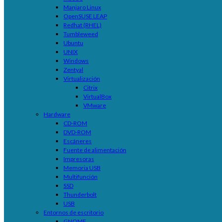
Manjaro Linux
OpenSUSE LEAP
Redhat (RHEL)
Tumbleweed
Ubuntu
UNIX
Windows
Zentyal
Virtualización
Citrix
VirtualBox
VMware
Hardware
CD-ROM
DVD-ROM
Escáneres
Fuente de alimentación
Impresoras
Memoria USB
Multifunción
SSD
Thunderbolt
USB
Entornos de escritorio
GNOME