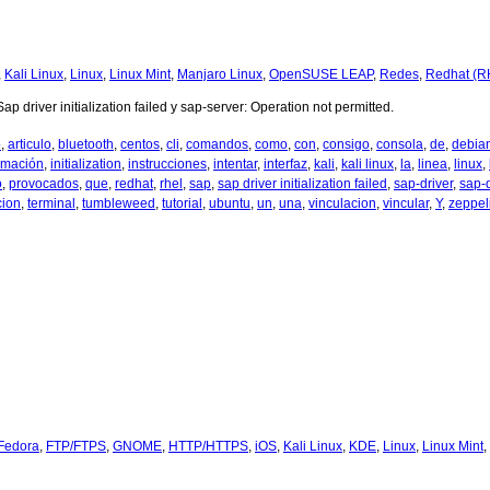
,
Kali Linux
,
Linux
,
Linux Mint
,
Manjaro Linux
,
OpenSUSE LEAP
,
Redes
,
Redhat (R
p driver initialization failed y sap-server: Operation not permitted.
o
,
articulo
,
bluetooth
,
centos
,
cli
,
comandos
,
como
,
con
,
consigo
,
consola
,
de
,
debia
rmación
,
initialization
,
instrucciones
,
intentar
,
interfaz
,
kali
,
kali linux
,
la
,
linea
,
linux
,
o
,
provocados
,
que
,
redhat
,
rhel
,
sap
,
sap driver initialization failed
,
sap-driver
,
sap-d
cion
,
terminal
,
tumbleweed
,
tutorial
,
ubuntu
,
un
,
una
,
vinculacion
,
vincular
,
Y
,
zeppel
Fedora
,
FTP/FTPS
,
GNOME
,
HTTP/HTTPS
,
iOS
,
Kali Linux
,
KDE
,
Linux
,
Linux Mint
,