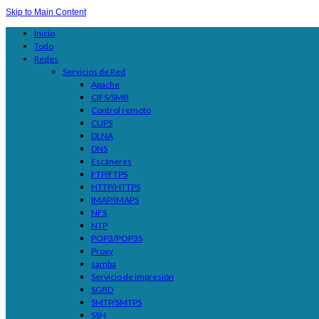
Skip to Main Content
Inicio
Todo
Redes
Servicios de Red
Apache
CIFS/SMB
Control remoto
CUPS
DLNA
DNS
Escáneres
FTP/FTPS
HTTP/HTTPS
IMAP/IMAPS
NFS
NTP
POP3/POP3S
Proxy
samba
Servicio de impresión
SGBD
SMTP/SMTPS
SSH