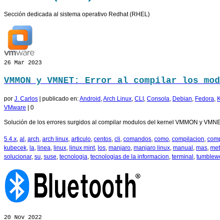
Sección dedicada al sistema operativo Redhat (RHEL)
26
Mar 2023
VMMON y VMNET: Error al compilar los mod
por
J. Carlos
|
publicado en:
Android
,
Arch Linux
,
CLI
,
Consola
,
Debian
,
Fedora
,
K
VMware
|
0
Solución de los errores surgidos al compilar modulos del kernel VMMON y VMNET
5.4.x
,
al
,
arch
,
arch linux
,
articulo
,
centos
,
cli
,
comandos
,
como
,
compilacion
,
comp
kubecek
,
la
,
linea
,
linux
,
linux mint
,
los
,
manjaro
,
manjaro linux
,
manual
,
mas
,
me
solucionar
,
su
,
suse
,
tecnologia
,
tecnologias de la informacion
,
terminal
,
tumblew
20
Nov 2022