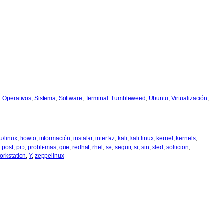
t. Operativos
,
Sistema
,
Software
,
Terminal
,
Tumbleweed
,
Ubuntu
,
Virtualización
,
u/linux
,
howto
,
información
,
instalar
,
interfaz
,
kali
,
kali linux
,
kernel
,
kernels
,
,
post
,
pro
,
problemas
,
que
,
redhat
,
rhel
,
se
,
seguir
,
si
,
sin
,
sled
,
solucion
,
orkstation
,
Y
,
zeppelinux