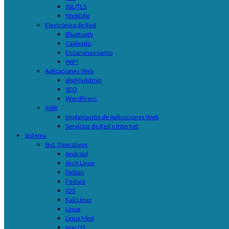
SSL/TLS
WebDAV
Electrónica de Red
Bluetooth
Cableado
Encaminamiento
WiFi
Aplicaciones Web
phpMyAdmin
SEO
WordPress
ASIR
Implantación de Aplicaciones Web
Servicios de Red e Internet
Sistema
Sist. Operativos
Android
Arch Linux
Debian
Fedora
iOS
Kali Linux
Linux
Linux Mint
macOS