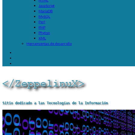
HTML
JavaScript
MariaDB
MySQL
Perl
PHP
Phyton
XML
Herramientas de desarrollo
Sitio dedicado a las Tecnologías de la Información