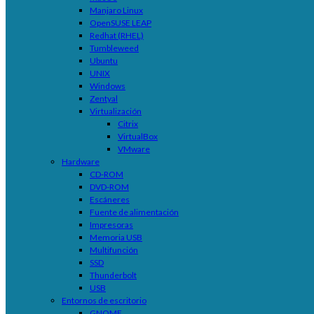
Manjaro Linux
OpenSUSE LEAP
Redhat (RHEL)
Tumbleweed
Ubuntu
UNIX
Windows
Zentyal
Virtualización
Citrix
VirtualBox
VMware
Hardware
CD-ROM
DVD-ROM
Escáneres
Fuente de alimentación
Impresoras
Memoria USB
Multifunción
SSD
Thunderbolt
USB
Entornos de escritorio
GNOME