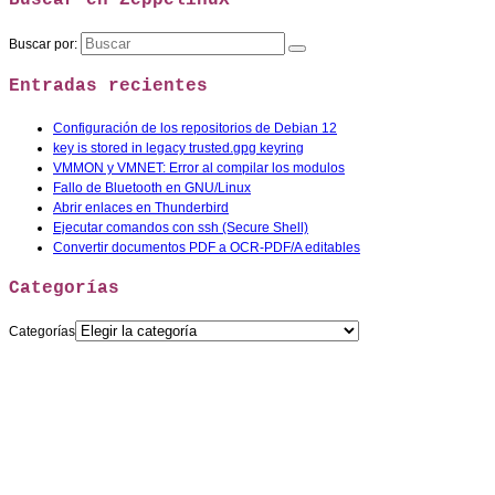
Buscar en ZeppelinuX
Buscar por:
Entradas recientes
Configuración de los repositorios de Debian 12
key is stored in legacy trusted.gpg keyring
VMMON y VMNET: Error al compilar los modulos
Fallo de Bluetooth en GNU/Linux
Abrir enlaces en Thunderbird
Ejecutar comandos con ssh (Secure Shell)
Convertir documentos PDF a OCR-PDF/A editables
Categorías
Categorías