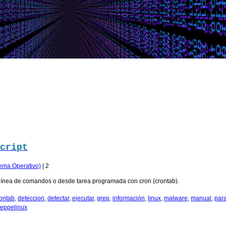
cript
ema Operativo)
|
2
la línea de comandos o desde tarea programada con cron (crontab).
ontab
,
deteccion
,
detectar
,
ejecutar
,
grep
,
información
,
linux
,
malware
,
manual
,
par
eppelinux