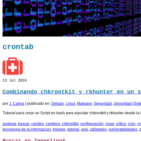
crontab
13
Jul 2016
Combinando chkrootkit y rkhunter en un s
por
J. Carlos
|
publicado en:
Debian
,
Linux
,
Malware
,
Seguridad
,
Seguridad (Sist
Tutorial para crear un Script en bash para ejecutar chkrootkit y rkhunter desde 
analizar
,
buscar
,
cambio
,
cambios
,
chkrootkit
,
configuración
,
crear
,
critica
,
cron
,
cr
tecnologia de la informacion
,
tripwire
,
tutorial
,
unix
,
utilidades
,
vulnerabilidades
,
z