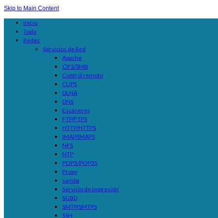
Skip to Main Content
Inicio
Todo
Redes
Servicios de Red
Apache
CIFS/SMB
Control remoto
CUPS
DLNA
DNS
Escáneres
FTP/FTPS
HTTP/HTTPS
IMAP/IMAPS
NFS
NTP
POP3/POP3S
Proxy
samba
Servicio de impresión
SGBD
SMTP/SMTPS
SSH