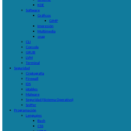
KDE
Software
Gráficos
GIMP
Impresión
Multimedia
snap
CLI
Consola
GRUB
LVM
Terminal
Seguridad
Criptografía
Firewall
IDS
iptables
Malware
Seguridad (Sistema Operativo)
Sniffer
Programación
Lenguajes
Bash
CSS