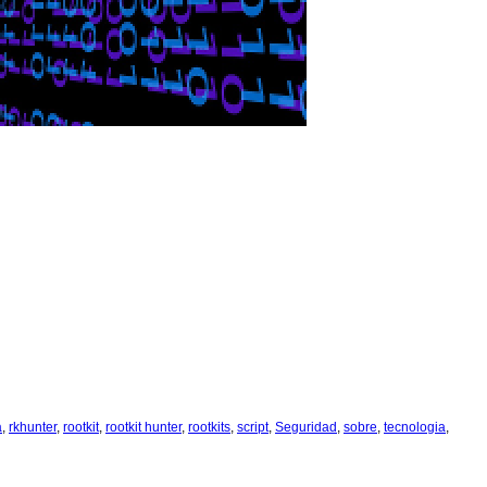
a
,
rkhunter
,
rootkit
,
rootkit hunter
,
rootkits
,
script
,
Seguridad
,
sobre
,
tecnologia
,