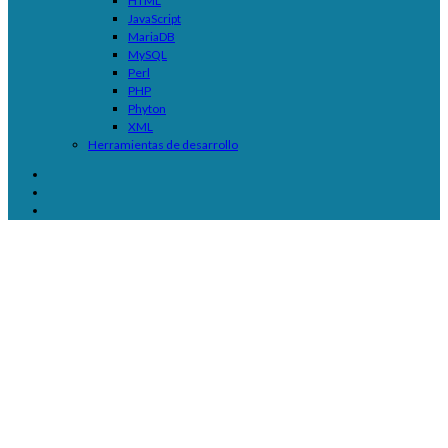
HTML
JavaScript
MariaDB
MySQL
Perl
PHP
Phyton
XML
Herramientas de desarrollo