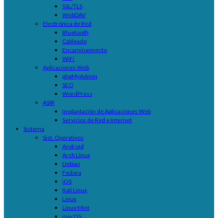
SSL/TLS
WebDAV
Electrónica de Red
Bluetooth
Cableado
Encaminamiento
WiFi
Aplicaciones Web
phpMyAdmin
SEO
WordPress
ASIR
Implantación de Aplicaciones Web
Servicios de Red e Internet
Sistema
Sist. Operativos
Android
Arch Linux
Debian
Fedora
iOS
Kali Linux
Linux
Linux Mint
macOS