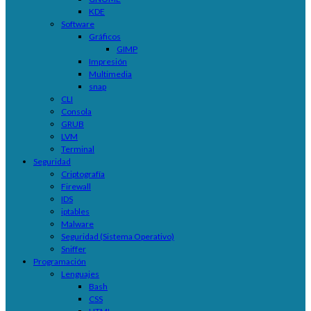
KDE
Software
Gráficos
GIMP
Impresión
Multimedia
snap
CLI
Consola
GRUB
LVM
Terminal
Seguridad
Criptografía
Firewall
IDS
iptables
Malware
Seguridad (Sistema Operativo)
Sniffer
Programación
Lenguajes
Bash
CSS