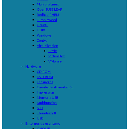
Manjaro Linux
OpenSUSE LEAP
Redhat (RHEL)
Tumbleweed
Ubuntu
UNIX
Windows
Zentyal
Virtualización
Citrix
VirtualBox
VMware
Hardware
CD-ROM
DVD-ROM
Escáneres
Fuente de alimentación
Impresoras
Memoria USB
Multifunción
SSD
Thunderbolt
USB
Entornos de escritorio
GNOME