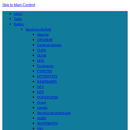
Skip to Main Content
Inicio
Todo
Redes
Servicios de Red
Apache
CIFS/SMB
Control remoto
CUPS
DLNA
DNS
Escáneres
FTP/FTPS
HTTP/HTTPS
IMAP/IMAPS
NFS
NTP
POP3/POP3S
Proxy
samba
Servicio de impresión
SGBD
SMTP/SMTPS
SSH