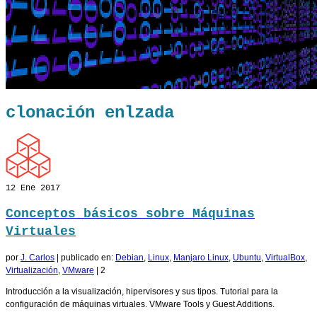
clonación enlzada
12
Ene 2017
Conceptos básicos sobre Máquinas
Virtuales
por
J. Carlos
|
publicado en:
Debian
,
Linux
,
Manjaro Linux
,
Ubuntu
,
VirtualBox
,
Virtualización
,
VMware
|
2
Introducción a la visualización, hipervisores y sus tipos. Tutorial para la
configuración de máquinas virtuales. VMware Tools y Guest Additions.