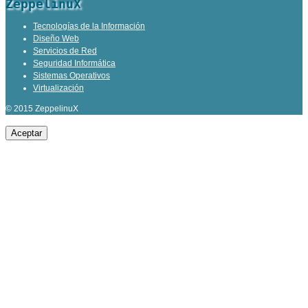
ZeppelinuX
Tecnologías de la Información
Diseño Web
Servicios de Red
Seguridad Informática
Sistemas Operativos
Virtualización
© 2015 ZeppelinuX
Aceptar