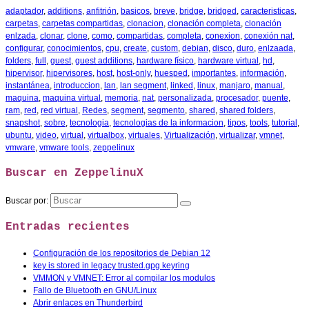
adaptador
,
additions
,
anfitrión
,
basicos
,
breve
,
bridge
,
bridged
,
caracteristicas
,
carpetas
,
carpetas compartidas
,
clonacion
,
clonación completa
,
clonación
enlzada
,
clonar
,
clone
,
como
,
compartidas
,
completa
,
conexion
,
conexión nat
,
configurar
,
conocimientos
,
cpu
,
create
,
custom
,
debian
,
disco
,
duro
,
enlzaada
,
folders
,
full
,
guest
,
guest additions
,
hardware físico
,
hardware virtual
,
hd
,
hipervisor
,
hipervisores
,
host
,
host-only
,
huesped
,
importantes
,
información
,
instantánea
,
introduccion
,
lan
,
lan segment
,
linked
,
linux
,
manjaro
,
manual
,
maquina
,
maquina virtual
,
memoria
,
nat
,
personalizada
,
procesador
,
puente
,
ram
,
red
,
red virtual
,
Redes
,
segment
,
segmento
,
shared
,
shared folders
,
snapshot
,
sobre
,
tecnologia
,
tecnologias de la informacion
,
tipos
,
tools
,
tutorial
,
ubuntu
,
video
,
virtual
,
virtualbox
,
virtuales
,
Virtualización
,
virtualizar
,
vmnet
,
vmware
,
vmware tools
,
zeppelinux
Buscar en ZeppelinuX
Buscar por:
Entradas recientes
Configuración de los repositorios de Debian 12
key is stored in legacy trusted.gpg keyring
VMMON y VMNET: Error al compilar los modulos
Fallo de Bluetooth en GNU/Linux
Abrir enlaces en Thunderbird