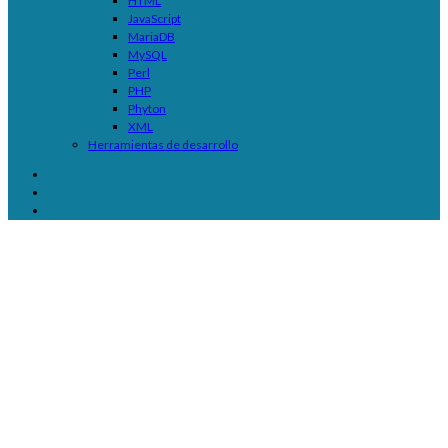
HTML
JavaScript
MariaDB
MySQL
Perl
PHP
Phyton
XML
Herramientas de desarrollo