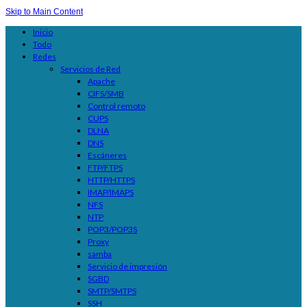
Skip to Main Content
Inicio
Todo
Redes
Servicios de Red
Apache
CIFS/SMB
Control remoto
CUPS
DLNA
DNS
Escáneres
FTP/FTPS
HTTP/HTTPS
IMAP/IMAPS
NFS
NTP
POP3/POP3S
Proxy
samba
Servicio de impresión
SGBD
SMTP/SMTPS
SSH