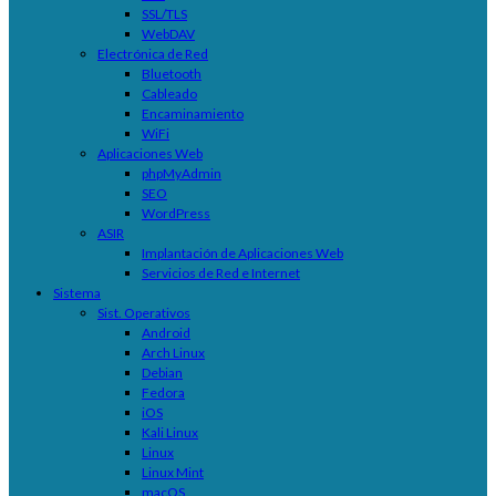
SSL/TLS
WebDAV
Electrónica de Red
Bluetooth
Cableado
Encaminamiento
WiFi
Aplicaciones Web
phpMyAdmin
SEO
WordPress
ASIR
Implantación de Aplicaciones Web
Servicios de Red e Internet
Sistema
Sist. Operativos
Android
Arch Linux
Debian
Fedora
iOS
Kali Linux
Linux
Linux Mint
macOS