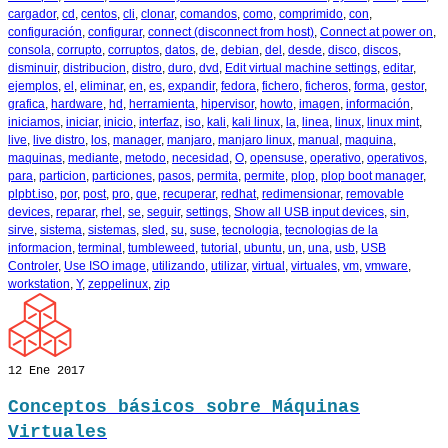
cargador
,
cd
,
centos
,
cli
,
clonar
,
comandos
,
como
,
comprimido
,
con
,
configuración
,
configurar
,
connect (disconnect from host)
,
Connect at power on
,
consola
,
corrupto
,
corruptos
,
datos
,
de
,
debian
,
del
,
desde
,
disco
,
discos
,
disminuir
,
distribucion
,
distro
,
duro
,
dvd
,
Edit virtual machine settings
,
editar
,
ejemplos
,
el
,
eliminar
,
en
,
es
,
expandir
,
fedora
,
fichero
,
ficheros
,
forma
,
gestor
,
grafica
,
hardware
,
hd
,
herramienta
,
hipervisor
,
howto
,
imagen
,
información
,
iniciamos
,
iniciar
,
inicio
,
interfaz
,
iso
,
kali
,
kali linux
,
la
,
linea
,
linux
,
linux mint
,
live
,
live distro
,
los
,
manager
,
manjaro
,
manjaro linux
,
manual
,
maquina
,
maquinas
,
mediante
,
metodo
,
necesidad
,
O
,
opensuse
,
operativo
,
operativos
,
para
,
particion
,
particiones
,
pasos
,
permita
,
permite
,
plop
,
plop boot manager
,
plpbt.iso
,
por
,
post
,
pro
,
que
,
recuperar
,
redhat
,
redimensionar
,
removable
devices
,
reparar
,
rhel
,
se
,
seguir
,
settings
,
Show all USB input devices
,
sin
,
sirve
,
sistema
,
sistemas
,
sled
,
su
,
suse
,
tecnologia
,
tecnologias de la
informacion
,
terminal
,
tumbleweed
,
tutorial
,
ubuntu
,
un
,
una
,
usb
,
USB
Controler
,
Use ISO image
,
utilizando
,
utilizar
,
virtual
,
virtuales
,
vm
,
vmware
,
workstation
,
Y
,
zeppelinux
,
zip
12
Ene 2017
Conceptos básicos sobre Máquinas
Virtuales