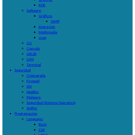
KDE
Software
Gráficos
GIMP
Impresión
Multimedia
snap
CLI
Consola
GRUB
LVM
Terminal
Seguridad
Criptografía
Firewall
IDS
iptables
Malware
Seguridad (Sistema Operativo)
Sniffer
Programación
Lenguajes
Bash
CSS