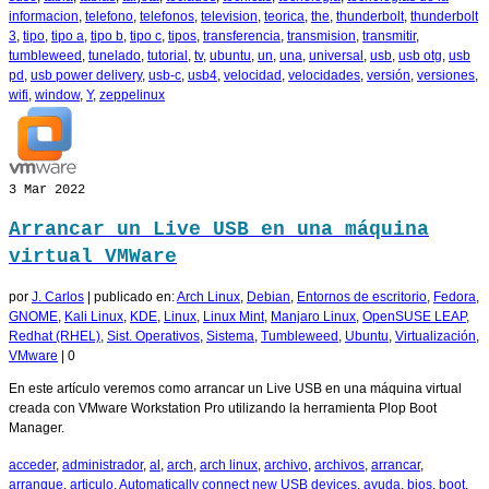
informacion
,
telefono
,
telefonos
,
television
,
teorica
,
the
,
thunderbolt
,
thunderbolt
3
,
tipo
,
tipo a
,
tipo b
,
tipo c
,
tipos
,
transferencia
,
transmision
,
transmitir
,
tumbleweed
,
tunelado
,
tutorial
,
tv
,
ubuntu
,
un
,
una
,
universal
,
usb
,
usb otg
,
usb
pd
,
usb power delivery
,
usb-c
,
usb4
,
velocidad
,
velocidades
,
versión
,
versiones
,
wifi
,
window
,
Y
,
zeppelinux
3
Mar 2022
Arrancar un Live USB en una máquina
virtual VMWare
por
J. Carlos
|
publicado en:
Arch Linux
,
Debian
,
Entornos de escritorio
,
Fedora
,
GNOME
,
Kali Linux
,
KDE
,
Linux
,
Linux Mint
,
Manjaro Linux
,
OpenSUSE LEAP
,
Redhat (RHEL)
,
Sist. Operativos
,
Sistema
,
Tumbleweed
,
Ubuntu
,
Virtualización
,
VMware
|
0
En este artículo veremos como arrancar un Live USB en una máquina virtual
creada con VMware Workstation Pro utilizando la herramienta Plop Boot
Manager.
acceder
,
administrador
,
al
,
arch
,
arch linux
,
archivo
,
archivos
,
arrancar
,
arranque
,
articulo
,
Automatically connect new USB devices
,
ayuda
,
bios
,
boot
,