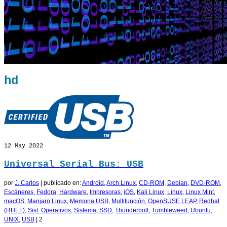
hd
12
May 2022
Universal Serial Bus: USB
por
J. Carlos
|
publicado en:
Android
,
Arch Linux
,
CD-ROM
,
Debian
,
DVD-ROM
,
Escáneres
,
Fedora
,
Hardware
,
Impresoras
,
iOS
,
Kali Linux
,
Linux
,
Linux Mint
,
macOS
,
Manjaro Linux
,
Memoria USB
,
Multifunción
,
OpenSUSE LEAP
,
Redhat
(RHEL)
,
Sist. Operativos
,
Sistema
,
SSD
,
Thunderbolt
,
Tumbleweed
,
Ubuntu
,
UNIX
,
USB
|
2