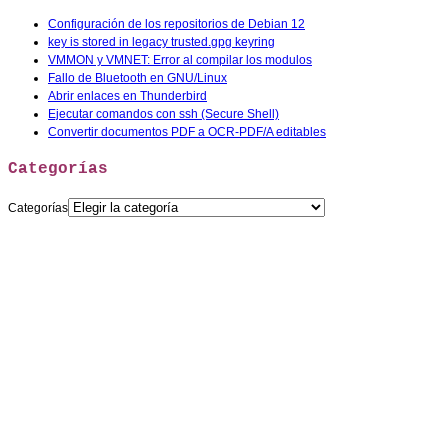
Configuración de los repositorios de Debian 12
key is stored in legacy trusted.gpg keyring
VMMON y VMNET: Error al compilar los modulos
Fallo de Bluetooth en GNU/Linux
Abrir enlaces en Thunderbird
Ejecutar comandos con ssh (Secure Shell)
Convertir documentos PDF a OCR-PDF/A editables
Categorías
Categorías