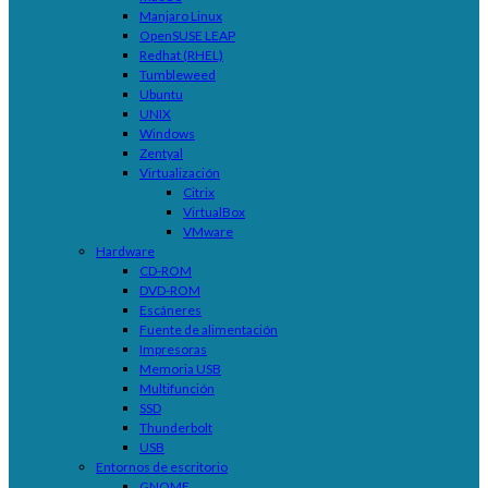
Manjaro Linux
OpenSUSE LEAP
Redhat (RHEL)
Tumbleweed
Ubuntu
UNIX
Windows
Zentyal
Virtualización
Citrix
VirtualBox
VMware
Hardware
CD-ROM
DVD-ROM
Escáneres
Fuente de alimentación
Impresoras
Memoria USB
Multifunción
SSD
Thunderbolt
USB
Entornos de escritorio
GNOME