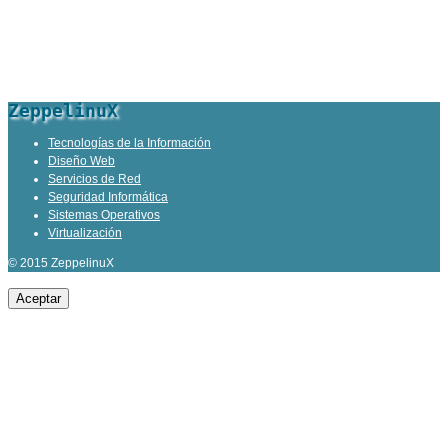
ZeppelinuX
Tecnologías de la Información
Diseño Web
Servicios de Red
Seguridad Informática
Sistemas Operativos
Virtualización
© 2015 ZeppelinuX
Aceptar