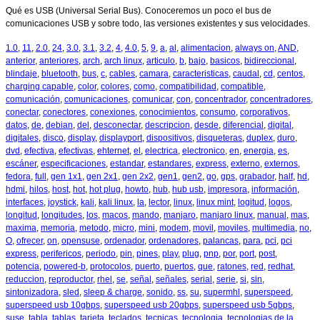
Qué es USB (Universal Serial Bus). Conoceremos un poco el bus de
comunicaciones USB y sobre todo, las versiones existentes y sus velocidades.
1.0
,
11
,
2.0
,
24
,
3.0
,
3.1
,
3.2
,
4
,
4.0
,
5
,
9
,
a
,
al
,
alimentacion
,
always on
,
AND
,
anterior
,
anteriores
,
arch
,
arch linux
,
articulo
,
b
,
bajo
,
basicos
,
bidireccional
,
blindaje
,
bluetooth
,
bus
,
c
,
cables
,
camara
,
caracteristicas
,
caudal
,
cd
,
centos
,
charging capable
,
color
,
colores
,
como
,
compatibilidad
,
compatible
,
comunicación
,
comunicaciones
,
comunicar
,
con
,
concentrador
,
concentradores
,
conectar
,
conectores
,
conexiones
,
conocimientos
,
consumo
,
corporativos
,
datos
,
de
,
debian
,
del
,
desconectar
,
descripcion
,
desde
,
diferencial
,
digital
,
digitales
,
disco
,
display
,
displayport
,
dispositivos
,
disqueteras
,
duplex
,
duro
,
dvd
,
efectiva
,
efectivas
,
ehternet
,
el
,
electrica
,
electronico
,
en
,
energia
,
es
,
escáner
,
especificaciones
,
estandar
,
estandares
,
express
,
externo
,
externos
,
fedora
,
full
,
gen 1x1
,
gen 2x1
,
gen 2x2
,
gen1
,
gen2
,
go
,
gps
,
grabador
,
half
,
hd
,
hdmi
,
hilos
,
host
,
hot
,
hot plug
,
howto
,
hub
,
hub usb
,
impresora
,
información
,
interfaces
,
joystick
,
kali
,
kali linux
,
la
,
lector
,
linux
,
linux mint
,
logitud
,
logos
,
longitud
,
longitudes
,
los
,
macos
,
mando
,
manjaro
,
manjaro linux
,
manual
,
mas
,
maxima
,
memoria
,
metodo
,
micro
,
mini
,
modem
,
movil
,
moviles
,
multimedia
,
no
,
O
,
ofrecer
,
on
,
opensuse
,
ordenador
,
ordenadores
,
palancas
,
para
,
pci
,
pci
express
,
perifericos
,
periodo
,
pin
,
pines
,
play
,
plug
,
pnp
,
por
,
port
,
post
,
potencia
,
powered-b
,
protocolos
,
puerto
,
puertos
,
que
,
ratones
,
red
,
redhat
,
reduccion
,
reproductor
,
rhel
,
se
,
señal
,
señales
,
serial
,
serie
,
si
,
sin
,
sintonizadora
,
sled
,
sleep & charge
,
sonido
,
ss
,
su
,
supermhl
,
superspeed
,
superspeed usb 10gbps
,
superspeed usb 20gbps
,
superspeed usb 5gbps
,
suse
,
tabla
,
tablas
,
tarjeta
,
teclados
,
tecnicas
,
tecnologia
,
tecnologias de la