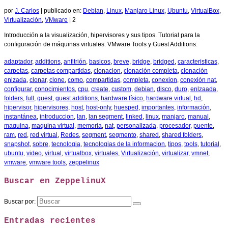
por
J. Carlos
|
publicado en:
Debian
,
Linux
,
Manjaro Linux
,
Ubuntu
,
VirtualBox
,
Virtualización
,
VMware
|
2
Introducción a la visualización, hipervisores y sus tipos. Tutorial para la
configuración de máquinas virtuales. VMware Tools y Guest Additions.
adaptador
,
additions
,
anfitrión
,
basicos
,
breve
,
bridge
,
bridged
,
caracteristicas
,
carpetas
,
carpetas compartidas
,
clonacion
,
clonación completa
,
clonación
enlzada
,
clonar
,
clone
,
como
,
compartidas
,
completa
,
conexion
,
conexión nat
,
configurar
,
conocimientos
,
cpu
,
create
,
custom
,
debian
,
disco
,
duro
,
enlzaada
,
folders
,
full
,
guest
,
guest additions
,
hardware físico
,
hardware virtual
,
hd
,
hipervisor
,
hipervisores
,
host
,
host-only
,
huesped
,
importantes
,
información
,
instantánea
,
introduccion
,
lan
,
lan segment
,
linked
,
linux
,
manjaro
,
manual
,
maquina
,
maquina virtual
,
memoria
,
nat
,
personalizada
,
procesador
,
puente
,
ram
,
red
,
red virtual
,
Redes
,
segment
,
segmento
,
shared
,
shared folders
,
snapshot
,
sobre
,
tecnologia
,
tecnologias de la informacion
,
tipos
,
tools
,
tutorial
,
ubuntu
,
video
,
virtual
,
virtualbox
,
virtuales
,
Virtualización
,
virtualizar
,
vmnet
,
vmware
,
vmware tools
,
zeppelinux
Buscar en ZeppelinuX
Buscar por:
Entradas recientes