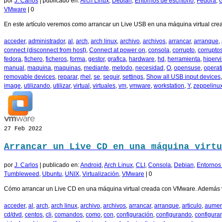
por
J. Carlos
|
publicado en:
Arch Linux
,
Debian
,
Entornos de escritorio
,
Fedora
,
VMware
|
0
En este artículo veremos como arrancar un Live USB en una máquina virtual cre
acceder
,
administrador
,
al
,
arch
,
arch linux
,
archivo
,
archivos
,
arrancar
,
arranque
,
connect (disconnect from host)
,
Connect at power on
,
consola
,
corrupto
,
corrupto
fedora
,
fichero
,
ficheros
,
forma
,
gestor
,
grafica
,
hardware
,
hd
,
herramienta
,
hipervi
manual
,
maquina
,
maquinas
,
mediante
,
metodo
,
necesidad
,
O
,
opensuse
,
operat
removable devices
,
reparar
,
rhel
,
se
,
seguir
,
settings
,
Show all USB input devices
image
,
utilizando
,
utilizar
,
virtual
,
virtuales
,
vm
,
vmware
,
workstation
,
Y
,
zeppelinu
27
Feb 2022
Arrancar un Live CD en una máquina virtu
por
J. Carlos
|
publicado en:
Android
,
Arch Linux
,
CLI
,
Consola
,
Debian
,
Entornos 
Tumbleweed
,
Ubuntu
,
UNIX
,
Virtualización
,
VMware
|
0
Cómo arrancar un Live CD en una máquina virtual creada con VMware. Además 
acceder
,
al
,
arch
,
arch linux
,
archivo
,
archivos
,
arrancar
,
arranque
,
articulo
,
aumen
cd/dvd
,
centos
,
cli
,
comandos
,
como
,
con
,
configuración
,
configurando
,
configurar