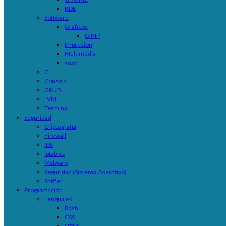
KDE
Software
Gráficos
GIMP
Impresión
Multimedia
snap
CLI
Consola
GRUB
LVM
Terminal
Seguridad
Criptografía
Firewall
IDS
iptables
Malware
Seguridad (Sistema Operativo)
Sniffer
Programación
Lenguajes
Bash
CSS