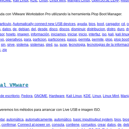
GNOME
,
Kali Linux
,
KDE
,
Linux
,
Linux Mint
,
Manjaro Linux
,
OpenSUSE LEAP
,
Redh
ada con VMware Workstation Pro utilizando la herramienta Plop Boot Manager.
articulo
,
Automatically connect new USB devices
,
ayuda
,
bios
,
boot
,
cargador
,
cd
,
c
s
,
datos
,
de
,
debian
,
del
,
desde
,
disco
,
discos
,
disminuir
,
distribucion
,
distro
,
duro
,
d
sor
,
howto
,
imagen
,
información
,
iniciamos
,
iniciar
,
inicio
,
interfaz
,
iso
,
kali
,
kali linu
ivo
,
operativos
,
para
,
particion
,
particiones
,
pasos
,
permita
,
permite
,
plop
,
plop boo
,
sin
,
sirve
,
sistema
,
sistemas
,
sled
,
su
,
suse
,
tecnologia
,
tecnologias de la informac
x
,
zip
al VMware
de escritorio
,
Fedora
,
GNOME
,
Hardware
,
Kali Linux
,
KDE
,
Linux
,
Linux Mint
,
Manj
veremos los métodos para arrancar con Live USB e imagen ISO.
tar
,
automática
,
automaticamente
,
automático
,
basic input/output system
,
bios
,
bio
,
confirmar
,
Connect at power on
,
consola
,
contiene
,
corruptos
,
crear
,
datos
,
de
,
deb