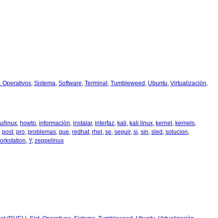
t. Operativos
,
Sistema
,
Software
,
Terminal
,
Tumbleweed
,
Ubuntu
,
Virtualización
,
u/linux
,
howto
,
información
,
instalar
,
interfaz
,
kali
,
kali linux
,
kernel
,
kernels
,
,
post
,
pro
,
problemas
,
que
,
redhat
,
rhel
,
se
,
seguir
,
si
,
sin
,
sled
,
solucion
,
orkstation
,
Y
,
zeppelinux