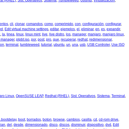
at (RHEL)
,
Sist. Operativos
,
Sistema
,
Tumbleweed
,
Ubuntu
,
Virtualización
,
entos
,
cli
,
clonar
,
comandos
,
como
,
comprimido
,
con
,
configuración
,
configurar
,
vd
,
Edit virtual machine settings
,
editar
,
ejemplos
,
el
,
eliminar
,
en
,
es
,
expandir
,
x
,
la
,
linea
,
linux
,
linux mint
,
live
,
live distro
,
los
,
manager
,
manjaro
,
manjaro linux
,
t manager
,
plpbt.iso
,
por
,
post
,
pro
,
que
,
recuperar
,
redhat
,
redimensionar
,
ion
,
terminal
,
tumbleweed
,
tutorial
,
ubuntu
,
un
,
una
,
usb
,
USB Controler
,
Use ISO
aro Linux
,
OpenSUSE LEAP
,
Redhat (RHEL)
,
Sist. Operativos
,
Sistema
,
Terminal
,
s.bootdelay
,
boot
,
borrados
,
boton
,
browse
,
cambios
,
casilla
,
cd
,
cd-rom drive
,
ian
,
del
,
desde
,
dimensionado
,
disco
,
discos
,
disminuir
,
dispositivo
,
dvd
,
Edit