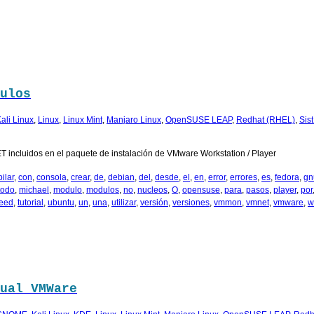
ulos
ali Linux
,
Linux
,
Linux Mint
,
Manjaro Linux
,
OpenSUSE LEAP
,
Redhat (RHEL)
,
Sis
 incluidos en el paquete de instalación de VMware Workstation / Player
ilar
,
con
,
consola
,
crear
,
de
,
debian
,
del
,
desde
,
el
,
en
,
error
,
errores
,
es
,
fedora
,
gn
todo
,
michael
,
modulo
,
modulos
,
no
,
nucleos
,
O
,
opensuse
,
para
,
pasos
,
player
,
por
eed
,
tutorial
,
ubuntu
,
un
,
una
,
utilizar
,
versión
,
versiones
,
vmmon
,
vmnet
,
vmware
,
w
ual VMWare