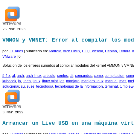
26
Mar 2023
VMMON y VMNET: Error al compilar los mod
por
J. Carlos
|
publicado en:
Android
,
Arch Linux
,
CLI
,
Consola
,
Debian
,
Fedora
,
K
VMware
|
0
Solución de los errores surgidos al compilar modulos del kernel VMMON y VMNET
5.4.x
,
al
,
arch
,
arch linux
,
articulo
,
centos
,
cli
,
comandos
,
como
,
compilacion
,
comp
kubecek
,
la
,
linea
,
linux
,
linux mint
,
los
,
manjaro
,
manjaro linux
,
manual
,
mas
,
me
solucionar
,
su
,
suse
,
tecnologia
,
tecnologias de la informacion
,
terminal
,
tumblew
3
Mar 2022
Arrancar un Live USB en una máquina virt