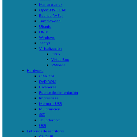
Manjaro Linux
OpenSUSE LEAP
Redhat (RHEL)
Tumbleweed
Ubuntu
UNIX
Windows
Zentyal
Virtualización
Citrix
VirtualBox
VMware
Hardware
CD-ROM
DVD-ROM
Escáneres
Fuente de alimentación
Impresoras
Memoria USB
Multifunción
SSD
Thunderbolt
USB
Entornos de escritorio
GNOME