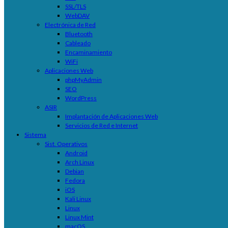
SSL/TLS
WebDAV
Electrónica de Red
Bluetooth
Cableado
Encaminamiento
WiFi
Aplicaciones Web
phpMyAdmin
SEO
WordPress
ASIR
Implantación de Aplicaciones Web
Servicios de Red e Internet
Sistema
Sist. Operativos
Android
Arch Linux
Debian
Fedora
iOS
Kali Linux
Linux
Linux Mint
macOS