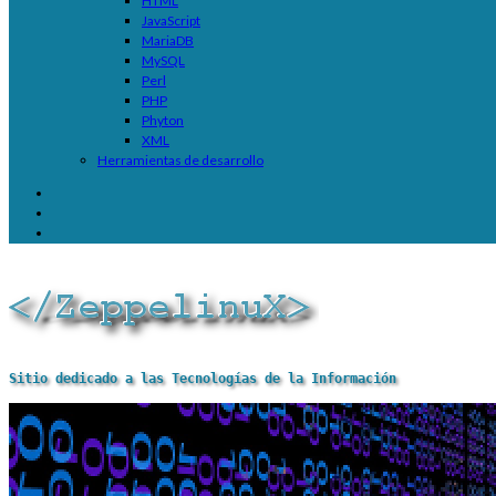
HTML
JavaScript
MariaDB
MySQL
Perl
PHP
Phyton
XML
Herramientas de desarrollo
Sitio dedicado a las Tecnologías de la Información