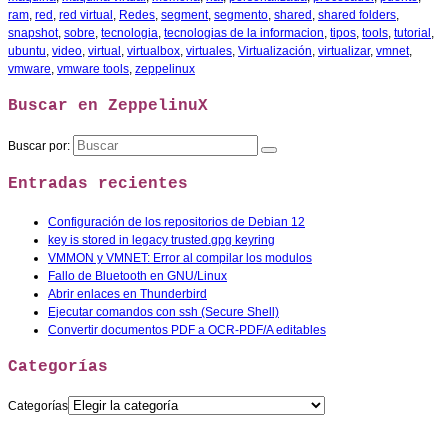
ram
,
red
,
red virtual
,
Redes
,
segment
,
segmento
,
shared
,
shared folders
,
snapshot
,
sobre
,
tecnologia
,
tecnologias de la informacion
,
tipos
,
tools
,
tutorial
,
ubuntu
,
video
,
virtual
,
virtualbox
,
virtuales
,
Virtualización
,
virtualizar
,
vmnet
,
vmware
,
vmware tools
,
zeppelinux
Buscar en ZeppelinuX
Buscar por:
Entradas recientes
Configuración de los repositorios de Debian 12
key is stored in legacy trusted.gpg keyring
VMMON y VMNET: Error al compilar los modulos
Fallo de Bluetooth en GNU/Linux
Abrir enlaces en Thunderbird
Ejecutar comandos con ssh (Secure Shell)
Convertir documentos PDF a OCR-PDF/A editables
Categorías
Categorías