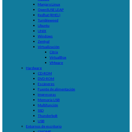
Manjaro Linux
OpenSUSE LEAP
Redhat (RHEL)
Tumbleweed
Ubuntu
UNIX
Windows
Zentyal
Virtualización
Citrix
VirtualBox
VMware
Hardware
CD-ROM
DVD-ROM
Escáneres
Fuente de alimentación
Impresoras
Memoria USB
Multifunción
SSD
Thunderbolt
USB
Entornos de escritorio
GNOME