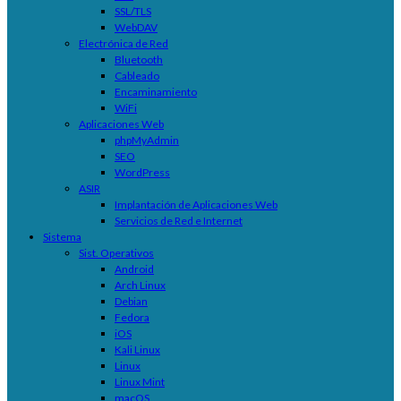
SSL/TLS
WebDAV
Electrónica de Red
Bluetooth
Cableado
Encaminamiento
WiFi
Aplicaciones Web
phpMyAdmin
SEO
WordPress
ASIR
Implantación de Aplicaciones Web
Servicios de Red e Internet
Sistema
Sist. Operativos
Android
Arch Linux
Debian
Fedora
iOS
Kali Linux
Linux
Linux Mint
macOS