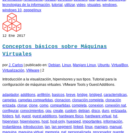
tecnologias de la información
,
tutorial
,
utilizar
,
video
,
visuales
,
windows
,
windows 10
,
zeppelinux
12
Ene 2017
Conceptos básicos sobre Máquinas
Virtuales
por
J. Carlos
|
publicado en:
Debian
,
Linux
,
Manjaro Linux
,
Ubuntu
,
VirtualBox
,
Virtualización
,
VMware
|
2
Introducción a la visualización, hipervisores y sus tipos. Tutorial para la
configuración de máquinas virtuales. VMware Tools y Guest Additions.
adaptador
,
additions
,
anfitrión
,
basicos
,
breve
,
bridge
,
bridged
,
caracteristicas
,
carpetas
,
carpetas compartidas
,
clonacion
,
clonación completa
,
clonación
enlzada
,
clonar
,
clone
,
como
,
compartidas
,
completa
,
conexion
,
conexión nat
,
configurar
,
conocimientos
,
cpu
,
create
,
custom
,
debian
,
disco
,
duro
,
enlzaada
,
folders
,
full
,
guest
,
guest additions
,
hardware físico
,
hardware virtual
,
hd
,
hipervisor
,
hipervisores
,
host
,
host-only
,
huesped
,
importantes
,
información
,
instantánea
,
introduccion
,
lan
,
lan segment
,
linked
,
linux
,
manjaro
,
manual
,
maquina
,
maquina virtual
,
memoria
,
nat
,
personalizada
,
procesador
,
puente
,