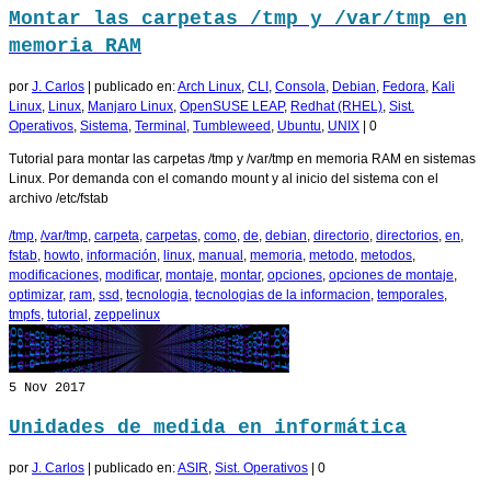
Montar las carpetas /tmp y /var/tmp en
memoria RAM
por
J. Carlos
|
publicado en:
Arch Linux
,
CLI
,
Consola
,
Debian
,
Fedora
,
Kali
Linux
,
Linux
,
Manjaro Linux
,
OpenSUSE LEAP
,
Redhat (RHEL)
,
Sist.
Operativos
,
Sistema
,
Terminal
,
Tumbleweed
,
Ubuntu
,
UNIX
|
0
Tutorial para montar las carpetas /tmp y /var/tmp en memoria RAM en sistemas
Linux. Por demanda con el comando mount y al inicio del sistema con el
archivo /etc/fstab
/tmp
,
/var/tmp
,
carpeta
,
carpetas
,
como
,
de
,
debian
,
directorio
,
directorios
,
en
,
fstab
,
howto
,
información
,
linux
,
manual
,
memoria
,
metodo
,
metodos
,
modificaciones
,
modificar
,
montaje
,
montar
,
opciones
,
opciones de montaje
,
optimizar
,
ram
,
ssd
,
tecnologia
,
tecnologias de la informacion
,
temporales
,
tmpfs
,
tutorial
,
zeppelinux
5
Nov 2017
Unidades de medida en informática
por
J. Carlos
|
publicado en:
ASIR
,
Sist. Operativos
|
0