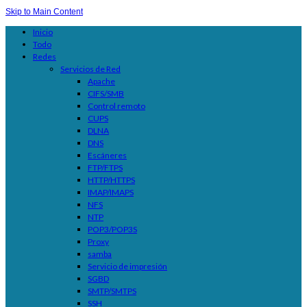
Skip to Main Content
Inicio
Todo
Redes
Servicios de Red
Apache
CIFS/SMB
Control remoto
CUPS
DLNA
DNS
Escáneres
FTP/FTPS
HTTP/HTTPS
IMAP/IMAPS
NFS
NTP
POP3/POP3S
Proxy
samba
Servicio de impresión
SGBD
SMTP/SMTPS
SSH