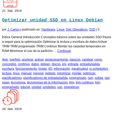
21
Sep 2019
Optimizar unidad SSD en Linux Debian
por
J. Carlos
|
publicado en:
Hardware
,
Linux
,
Sist. Operativos
,
SSD
|
0
Índice General Introducción Conceptos básicos sobre las unidades SSD Pasos
a seguir para la optimización Optimizar la lectura y escritura de datos Activar
TRIM TRIM programado TRIM Continuo Montar las carpetas temporales en
RAM Minimizar el uso de la partición …
Continuar
/tmp
,
/var/tmp
,
acelerar
,
activar
,
almacenamiento
,
basicos
,
cambiar
,
como
,
conceptos
,
continuo
,
datos
,
debian
,
discos
,
e/s
,
entrada
,
entrada/salida
,
escritura
,
funcionamiento
,
howto
,
I/O
,
información
,
input/output
,
io schedulers
,
lectura
,
linux
,
manual
,
mejorar
,
metodo
,
minimizar
,
montar
,
optimizar
,
planificadores
,
planificadores de entrada/salida
,
programado
,
ram
,
salida
,
ssd
,
swap
,
tecnologia
,
tecnologias de la informacion
,
trim
,
trim continuo
,
trim
programado
,
tutorial
,
unidad
,
unidades
,
uso
,
zeppelinux
20
Sep 2019