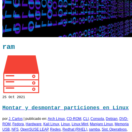
ram
25
Oct 2021
Montar y desmontar particiones en Linux
por
J. Carlos
|
publicado en:
Arch Linux
,
CD-ROM
,
CLI
,
Consola
,
Debian
,
DVD-
ROM
,
Fedora
,
Hardware
,
Kali Linux
,
Linux
,
Linux Mint
,
Manjaro Linux
,
Memoria
USB
,
NFS
,
OpenSUSE LEAP
,
Redes
,
Redhat (RHEL)
,
samba
,
Sist. Operativos
,