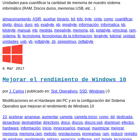
Unidades para cuantificar la cantidad de memoria de nuestro sistema
informático (RAM, Discos duros, memorias USB, etc…)
almacenamiento
,
ASIR
,
auxiliar
,
binario
,
bit
,
bits
,
byte
,
cinta
,
como
,
cuantificar
,
digito
,
disco
,
duro
,
eb
,
exabyte
,
gb
,
gigabyte
,
información
,
informatica
,
kb
,
kilobyte
,
manual
,
mb
,
medida
,
megabyte
,
memoria
,
pb
,
petabyte
,
principal
,
ram
,
sistema
,
tb
,
tecnologia
,
tecnologias de la informacion
,
terabyte
,
tutorial
,
unidad
,
unidades
,
usb
,
yb
,
yottabyte
,
zb
,
zeppelinux
,
zettabyte
6
Mar 2017
Mejorar el rendimiento de Windows 10
por
J. Carlos
|
publicado en:
Sist. Operativos
,
SSD
,
Windows
|
0
Modificaciones en el Hardware del PC y en la configuración del Sistema
Operativo que mejoran el rendimiento de Windows 10
10
,
acelerar
,
arranque
,
aumentar
,
carpeta
,
carpeta inicio
,
como
,
dd
,
dedicada
,
desactivar
,
deshabilitar
,
directorio
,
disco
,
discos
,
discos ssd
,
disminuir
,
efectos
,
hardware
,
información
,
inicio
,
innecesarios
,
manual
,
maximizar
,
mejorar
,
memoria
,
memoria ram
,
metodo
,
prestaciones
,
programas
,
ram
,
reducir
,
registro
de windows
,
rendimiento
,
retraso
,
servicios
,
software
,
ssd
,
tarjeta
,
tecnologia
,