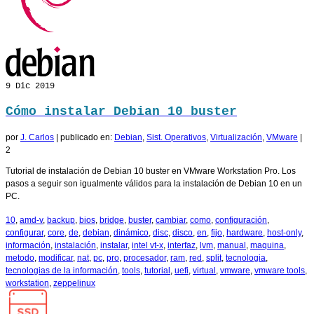
9
Dic 2019
Cómo instalar Debian 10 buster
por
J. Carlos
|
publicado en:
Debian
,
Sist. Operativos
,
Virtualización
,
VMware
|
2
Tutorial de instalación de Debian 10 buster en VMware Workstation Pro. Los
pasos a seguir son igualmente válidos para la instalación de Debian 10 en un
PC.
10
,
amd-v
,
backup
,
bios
,
bridge
,
buster
,
cambiar
,
como
,
configuración
,
configurar
,
core
,
de
,
debian
,
dinámico
,
disc
,
disco
,
en
,
fijo
,
hardware
,
host-only
,
información
,
instalación
,
instalar
,
intel vt-x
,
interfaz
,
lvm
,
manual
,
maquina
,
metodo
,
modificar
,
nat
,
pc
,
pro
,
procesador
,
ram
,
red
,
split
,
tecnologia
,
tecnologias de la información
,
tools
,
tutorial
,
uefi
,
virtual
,
vmware
,
vmware tools
,
workstation
,
zeppelinux