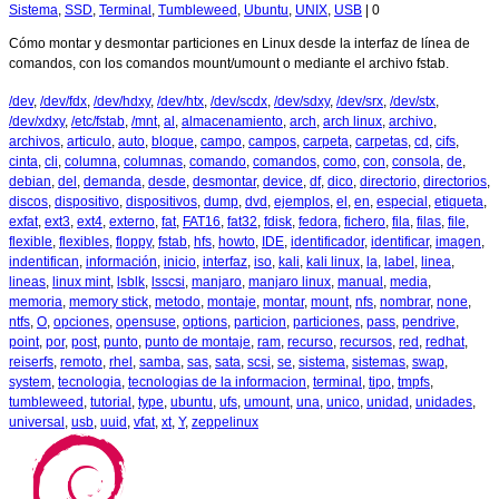
Sistema
,
SSD
,
Terminal
,
Tumbleweed
,
Ubuntu
,
UNIX
,
USB
|
0
Cómo montar y desmontar particiones en Linux desde la interfaz de línea de
comandos, con los comandos mount/umount o mediante el archivo fstab.
/dev
,
/dev/fdx
,
/dev/hdxy
,
/dev/htx
,
/dev/scdx
,
/dev/sdxy
,
/dev/srx
,
/dev/stx
,
/dev/xdxy
,
/etc/fstab
,
/mnt
,
al
,
almacenamiento
,
arch
,
arch linux
,
archivo
,
archivos
,
articulo
,
auto
,
bloque
,
campo
,
campos
,
carpeta
,
carpetas
,
cd
,
cifs
,
cinta
,
cli
,
columna
,
columnas
,
comando
,
comandos
,
como
,
con
,
consola
,
de
,
debian
,
del
,
demanda
,
desde
,
desmontar
,
device
,
df
,
dico
,
directorio
,
directorios
,
discos
,
dispositivo
,
dispositivos
,
dump
,
dvd
,
ejemplos
,
el
,
en
,
especial
,
etiqueta
,
exfat
,
ext3
,
ext4
,
externo
,
fat
,
FAT16
,
fat32
,
fdisk
,
fedora
,
fichero
,
fila
,
filas
,
file
,
flexible
,
flexibles
,
floppy
,
fstab
,
hfs
,
howto
,
IDE
,
identificador
,
identificar
,
imagen
,
indentifican
,
información
,
inicio
,
interfaz
,
iso
,
kali
,
kali linux
,
la
,
label
,
linea
,
lineas
,
linux mint
,
lsblk
,
lsscsi
,
manjaro
,
manjaro linux
,
manual
,
media
,
memoria
,
memory stick
,
metodo
,
montaje
,
montar
,
mount
,
nfs
,
nombrar
,
none
,
ntfs
,
O
,
opciones
,
opensuse
,
options
,
particion
,
particiones
,
pass
,
pendrive
,
point
,
por
,
post
,
punto
,
punto de montaje
,
ram
,
recurso
,
recursos
,
red
,
redhat
,
reiserfs
,
remoto
,
rhel
,
samba
,
sas
,
sata
,
scsi
,
se
,
sistema
,
sistemas
,
swap
,
system
,
tecnologia
,
tecnologias de la informacion
,
terminal
,
tipo
,
tmpfs
,
tumbleweed
,
tutorial
,
type
,
ubuntu
,
ufs
,
umount
,
una
,
unico
,
unidad
,
unidades
,
universal
,
usb
,
uuid
,
vfat
,
xt
,
Y
,
zeppelinux