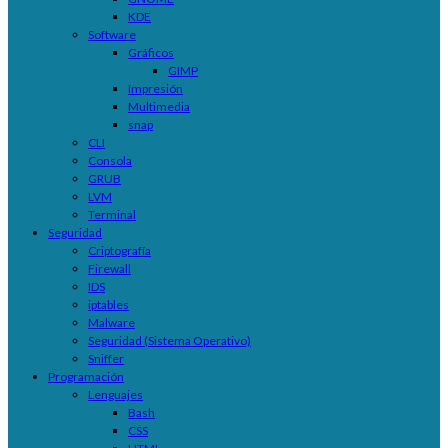
KDE
Software
Gráficos
GIMP
Impresión
Multimedia
snap
CLI
Consola
GRUB
LVM
Terminal
Seguridad
Criptografía
Firewall
IDS
iptables
Malware
Seguridad (Sistema Operativo)
Sniffer
Programación
Lenguajes
Bash
CSS