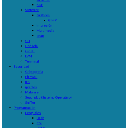
KDE
Software
Gráficos
GIMP
Impresión
Multimedia
snap
CLI
Consola
GRUB
LVM
Terminal
Seguridad
Criptografía
Firewall
IDS
iptables
Malware
Seguridad (Sistema Operativo)
Sniffer
Programación
Lenguajes
Bash
CSS