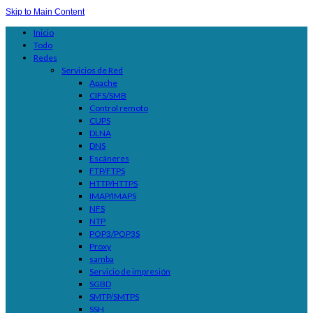
Skip to Main Content
Inicio
Todo
Redes
Servicios de Red
Apache
CIFS/SMB
Control remoto
CUPS
DLNA
DNS
Escáneres
FTP/FTPS
HTTP/HTTPS
IMAP/IMAPS
NFS
NTP
POP3/POP3S
Proxy
samba
Servicio de impresión
SGBD
SMTP/SMTPS
SSH