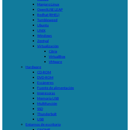
Manjaro Linux
OpenSUSE LEAP
Redhat (RHEL)
Tumbleweed
Ubuntu
UNIX
Windows
Zentyal
Virtualización
Citrix
VirtualBox
VMware
Hardware
CD-ROM
DVD-ROM
Escáneres
Fuente de alimentación
Impresoras
Memoria USB
Multifunción
SSD
Thunderbolt
USB
Entornos de escritorio
GNOME