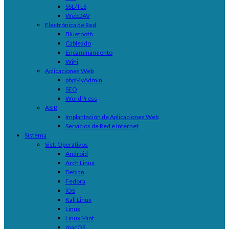
SSL/TLS
WebDAV
Electrónica de Red
Bluetooth
Cableado
Encaminamiento
WiFi
Aplicaciones Web
phpMyAdmin
SEO
WordPress
ASIR
Implantación de Aplicaciones Web
Servicios de Red e Internet
Sistema
Sist. Operativos
Android
Arch Linux
Debian
Fedora
iOS
Kali Linux
Linux
Linux Mint
macOS