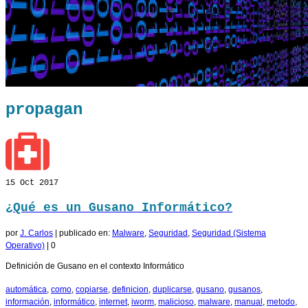
propagan
15
Oct 2017
¿Qué es un Gusano Informático?
por
J. Carlos
|
publicado en:
Malware
,
Seguridad
,
Seguridad (Sistema
Operativo)
|
0
Definición de Gusano en el contexto Informático
automática
,
como
,
copiarse
,
definicion
,
duplicarse
,
gusano
,
gusanos
,
información
,
informático
,
internet
,
iworm
,
malicioso
,
malware
,
manual
,
metodo
,