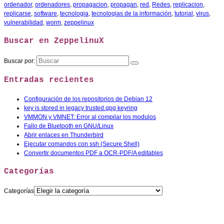
ordenador
,
ordenadores
,
propagacion
,
propagan
,
red
,
Redes
,
replicacion
,
replicarse
,
software
,
tecnologia
,
tecnologias de la información
,
tutorial
,
virus
,
vulnerabilidad
,
worm
,
zeppelinux
Buscar en ZeppelinuX
Buscar por:
Entradas recientes
Configuración de los repositorios de Debian 12
key is stored in legacy trusted.gpg keyring
VMMON y VMNET: Error al compilar los modulos
Fallo de Bluetooth en GNU/Linux
Abrir enlaces en Thunderbird
Ejecutar comandos con ssh (Secure Shell)
Convertir documentos PDF a OCR-PDF/A editables
Categorías
Categorías