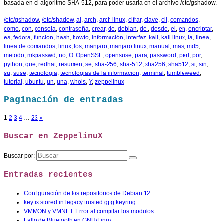
basada en el algoritmo SHA-512, para poder usarla en el archivo /etc/gshadow.
/etc/gshadow
,
/etc/shadow
,
al
,
arch
,
arch linux
,
cifrar
,
clave
,
cli
,
comandos
,
como
,
con
,
consola
,
contraseña
,
crear
,
de
,
debian
,
del
,
desde
,
el
,
en
,
encriptar
,
es
,
fedora
,
funcion
,
hash
,
howto
,
información
,
interfaz
,
kali
,
kali linux
,
la
,
linea
,
linea de comandos
,
linux
,
los
,
manjaro
,
manjaro linux
,
manual
,
mas
,
md5
,
metodo
,
mkpasswd
,
no
,
O
,
OpenSSL
,
opensuse
,
para
,
password
,
perl
,
por
,
python
,
que
,
redhat
,
resumen
,
se
,
sha-256
,
sha-512
,
sha256
,
sha512
,
si
,
sin
,
su
,
suse
,
tecnologia
,
tecnologias de la informacion
,
terminal
,
tumbleweed
,
tutorial
,
ubuntu
,
un
,
una
,
whois
,
Y
,
zeppelinux
Paginación de entradas
1
2
3
4
…
23
»
Buscar en ZeppelinuX
Buscar por:
Entradas recientes
Configuración de los repositorios de Debian 12
key is stored in legacy trusted.gpg keyring
VMMON y VMNET: Error al compilar los modulos
Fallo de Bluetooth en GNU/Linux