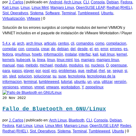
por
J. Carlos
|
publicado en:
Android
,
Arch Linux
,
CLI
,
Consola
,
Debian
,
Fedora
,
Kali Linux
,
Linux
,
Linux Mint
,
Manjaro Linux
,
OpenSUSE LEAP
,
Redhat (RHEL)
,
Sist. Operativos
,
Sistema
,
Software
,
Terminal
,
Tumbleweed
,
Ubuntu
,
Virtualización
,
VMware
|
0
Solución de los errores surgidos al compilar modulos del kernel VMMON y
VMNET incluidos en el paquete de instalación de VMware Workstation / Player
5.4.x
,
al
,
arch
,
arch linux
,
articulo
,
centos
,
cli
,
comandos
,
como
,
compilacion
,
compilar
,
con
,
consola
,
crear
,
de
,
debian
,
del
,
desde
,
el
,
en
,
error
,
errores
,
es
,
fedora
,
gnu/linux
,
howto
,
información
,
instalar
,
interfaz
,
kali
,
kali linux
,
kernel
,
kernels
,
kubecek
,
la
,
linea
,
linux
,
linux mint
,
los
,
manjaro
,
manjaro linux
,
manual
,
mas
,
metodo
,
michael
,
modulo
,
modulos
,
no
,
nucleos
,
O
,
opensuse
,
para
,
pasos
,
player
,
por
,
post
,
pro
,
problemas
,
que
,
redhat
,
rhel
,
se
,
seguir
,
si
,
sin
,
sled
,
solucion
,
solucionar
,
su
,
suse
,
tecnologia
,
tecnologias de la
informacion
,
terminal
,
tumbleweed
,
tutorial
,
ubuntu
,
un
,
una
,
utilizar
,
versión
,
versiones
,
vmmon
,
vmnet
,
vmware
,
workstation
,
Y
,
zeppelinux
20
Nov 2022
Fallo de Bluetooth en GNU/Linux
por
J. Carlos
|
publicado en:
Arch Linux
,
Bluetooth
,
CLI
,
Consola
,
Debian
,
Fedora
,
Kali Linux
,
Linux
,
Linux Mint
,
Manjaro Linux
,
OpenSUSE LEAP
,
Redes
,
Redhat (RHEL)
,
Sist. Operativos
,
Sistema
,
Terminal
,
Tumbleweed
,
Ubuntu
|
0