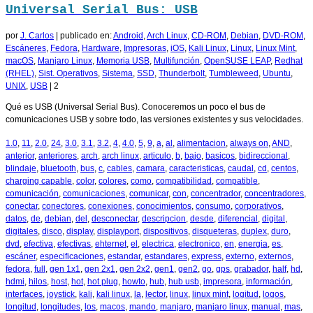
Universal Serial Bus: USB
por
J. Carlos
|
publicado en:
Android
,
Arch Linux
,
CD-ROM
,
Debian
,
DVD-ROM
,
Escáneres
,
Fedora
,
Hardware
,
Impresoras
,
iOS
,
Kali Linux
,
Linux
,
Linux Mint
,
macOS
,
Manjaro Linux
,
Memoria USB
,
Multifunción
,
OpenSUSE LEAP
,
Redhat
(RHEL)
,
Sist. Operativos
,
Sistema
,
SSD
,
Thunderbolt
,
Tumbleweed
,
Ubuntu
,
UNIX
,
USB
|
2
Qué es USB (Universal Serial Bus). Conoceremos un poco el bus de
comunicaciones USB y sobre todo, las versiones existentes y sus velocidades.
1.0
,
11
,
2.0
,
24
,
3.0
,
3.1
,
3.2
,
4
,
4.0
,
5
,
9
,
a
,
al
,
alimentacion
,
always on
,
AND
,
anterior
,
anteriores
,
arch
,
arch linux
,
articulo
,
b
,
bajo
,
basicos
,
bidireccional
,
blindaje
,
bluetooth
,
bus
,
c
,
cables
,
camara
,
caracteristicas
,
caudal
,
cd
,
centos
,
charging capable
,
color
,
colores
,
como
,
compatibilidad
,
compatible
,
comunicación
,
comunicaciones
,
comunicar
,
con
,
concentrador
,
concentradores
,
conectar
,
conectores
,
conexiones
,
conocimientos
,
consumo
,
corporativos
,
datos
,
de
,
debian
,
del
,
desconectar
,
descripcion
,
desde
,
diferencial
,
digital
,
digitales
,
disco
,
display
,
displayport
,
dispositivos
,
disqueteras
,
duplex
,
duro
,
dvd
,
efectiva
,
efectivas
,
ehternet
,
el
,
electrica
,
electronico
,
en
,
energia
,
es
,
escáner
,
especificaciones
,
estandar
,
estandares
,
express
,
externo
,
externos
,
fedora
,
full
,
gen 1x1
,
gen 2x1
,
gen 2x2
,
gen1
,
gen2
,
go
,
gps
,
grabador
,
half
,
hd
,
hdmi
,
hilos
,
host
,
hot
,
hot plug
,
howto
,
hub
,
hub usb
,
impresora
,
información
,
interfaces
,
joystick
,
kali
,
kali linux
,
la
,
lector
,
linux
,
linux mint
,
logitud
,
logos
,
longitud
,
longitudes
,
los
,
macos
,
mando
,
manjaro
,
manjaro linux
,
manual
,
mas
,