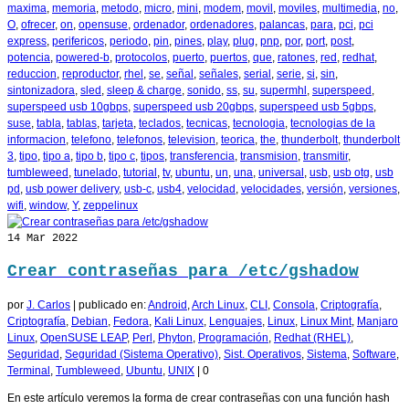
maxima
,
memoria
,
metodo
,
micro
,
mini
,
modem
,
movil
,
moviles
,
multimedia
,
no
,
O
,
ofrecer
,
on
,
opensuse
,
ordenador
,
ordenadores
,
palancas
,
para
,
pci
,
pci
express
,
perifericos
,
periodo
,
pin
,
pines
,
play
,
plug
,
pnp
,
por
,
port
,
post
,
potencia
,
powered-b
,
protocolos
,
puerto
,
puertos
,
que
,
ratones
,
red
,
redhat
,
reduccion
,
reproductor
,
rhel
,
se
,
señal
,
señales
,
serial
,
serie
,
si
,
sin
,
sintonizadora
,
sled
,
sleep & charge
,
sonido
,
ss
,
su
,
supermhl
,
superspeed
,
superspeed usb 10gbps
,
superspeed usb 20gbps
,
superspeed usb 5gbps
,
suse
,
tabla
,
tablas
,
tarjeta
,
teclados
,
tecnicas
,
tecnologia
,
tecnologias de la
informacion
,
telefono
,
telefonos
,
television
,
teorica
,
the
,
thunderbolt
,
thunderbolt
3
,
tipo
,
tipo a
,
tipo b
,
tipo c
,
tipos
,
transferencia
,
transmision
,
transmitir
,
tumbleweed
,
tunelado
,
tutorial
,
tv
,
ubuntu
,
un
,
una
,
universal
,
usb
,
usb otg
,
usb
pd
,
usb power delivery
,
usb-c
,
usb4
,
velocidad
,
velocidades
,
versión
,
versiones
,
wifi
,
window
,
Y
,
zeppelinux
14
Mar 2022
Crear contraseñas para /etc/gshadow
por
J. Carlos
|
publicado en:
Android
,
Arch Linux
,
CLI
,
Consola
,
Criptografía
,
Criptografía
,
Debian
,
Fedora
,
Kali Linux
,
Lenguajes
,
Linux
,
Linux Mint
,
Manjaro
Linux
,
OpenSUSE LEAP
,
Perl
,
Phyton
,
Programación
,
Redhat (RHEL)
,
Seguridad
,
Seguridad (Sistema Operativo)
,
Sist. Operativos
,
Sistema
,
Software
,
Terminal
,
Tumbleweed
,
Ubuntu
,
UNIX
|
0
En este artículo veremos la forma de crear contraseñas con una función hash