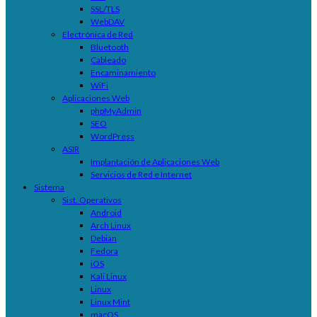
SSL/TLS
WebDAV
Electrónica de Red
Bluetooth
Cableado
Encaminamiento
WiFi
Aplicaciones Web
phpMyAdmin
SEO
WordPress
ASIR
Implantación de Aplicaciones Web
Servicios de Red e Internet
Sistema
Sist. Operativos
Android
Arch Linux
Debian
Fedora
iOS
Kali Linux
Linux
Linux Mint
macOS