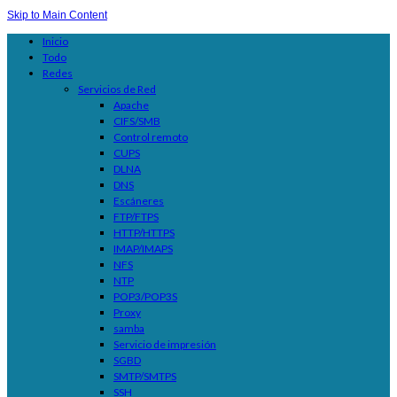
Skip to Main Content
Inicio
Todo
Redes
Servicios de Red
Apache
CIFS/SMB
Control remoto
CUPS
DLNA
DNS
Escáneres
FTP/FTPS
HTTP/HTTPS
IMAP/IMAPS
NFS
NTP
POP3/POP3S
Proxy
samba
Servicio de impresión
SGBD
SMTP/SMTPS
SSH