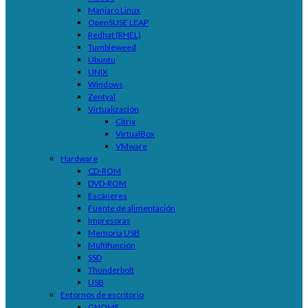
Manjaro Linux
OpenSUSE LEAP
Redhat (RHEL)
Tumbleweed
Ubuntu
UNIX
Windows
Zentyal
Virtualización
Citrix
VirtualBox
VMware
Hardware
CD-ROM
DVD-ROM
Escáneres
Fuente de alimentación
Impresoras
Memoria USB
Multifunción
SSD
Thunderbolt
USB
Entornos de escritorio
GNOME