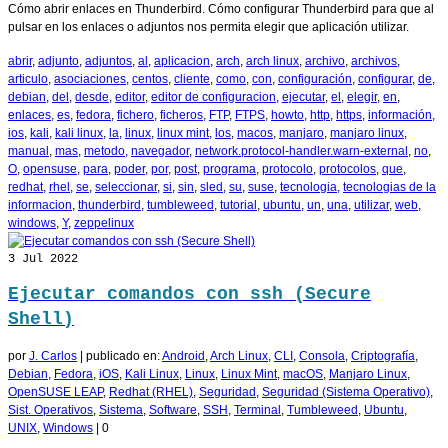
Cómo abrir enlaces en Thunderbird. Cómo configurar Thunderbird para que al
pulsar en los enlaces o adjuntos nos permita elegir que aplicación utilizar.
abrir
,
adjunto
,
adjuntos
,
al
,
aplicacion
,
arch
,
arch linux
,
archivo
,
archivos
,
articulo
,
asociaciones
,
centos
,
cliente
,
como
,
con
,
configuración
,
configurar
,
de
,
debian
,
del
,
desde
,
editor
,
editor de configuracion
,
ejecutar
,
el
,
elegir
,
en
,
enlaces
,
es
,
fedora
,
fichero
,
ficheros
,
FTP
,
FTPS
,
howto
,
http
,
https
,
información
,
ios
,
kali
,
kali linux
,
la
,
linux
,
linux mint
,
los
,
macos
,
manjaro
,
manjaro linux
,
manual
,
mas
,
metodo
,
navegador
,
network.protocol-handler.warn-external
,
no
,
O
,
opensuse
,
para
,
poder
,
por
,
post
,
programa
,
protocolo
,
protocolos
,
que
,
redhat
,
rhel
,
se
,
seleccionar
,
si
,
sin
,
sled
,
su
,
suse
,
tecnologia
,
tecnologias de la
informacion
,
thunderbird
,
tumbleweed
,
tutorial
,
ubuntu
,
un
,
una
,
utilizar
,
web
,
windows
,
Y
,
zeppelinux
3
Jul 2022
Ejecutar comandos con ssh (Secure
Shell)
por
J. Carlos
|
publicado en:
Android
,
Arch Linux
,
CLI
,
Consola
,
Criptografía
,
Debian
,
Fedora
,
iOS
,
Kali Linux
,
Linux
,
Linux Mint
,
macOS
,
Manjaro Linux
,
OpenSUSE LEAP
,
Redhat (RHEL)
,
Seguridad
,
Seguridad (Sistema Operativo)
,
Sist. Operativos
,
Sistema
,
Software
,
SSH
,
Terminal
,
Tumbleweed
,
Ubuntu
,
UNIX
,
Windows
|
0