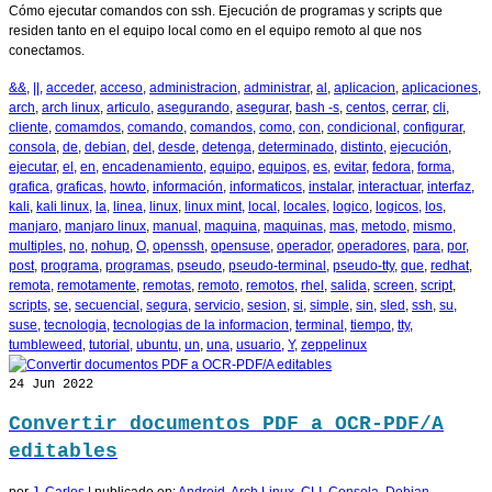
Cómo ejecutar comandos con ssh. Ejecución de programas y scripts que
residen tanto en el equipo local como en el equipo remoto al que nos
conectamos.
&&
,
||
,
acceder
,
acceso
,
administracion
,
administrar
,
al
,
aplicacion
,
aplicaciones
,
arch
,
arch linux
,
articulo
,
asegurando
,
asegurar
,
bash -s
,
centos
,
cerrar
,
cli
,
cliente
,
comamdos
,
comando
,
comandos
,
como
,
con
,
condicional
,
configurar
,
consola
,
de
,
debian
,
del
,
desde
,
detenga
,
determinado
,
distinto
,
ejecución
,
ejecutar
,
el
,
en
,
encadenamiento
,
equipo
,
equipos
,
es
,
evitar
,
fedora
,
forma
,
grafica
,
graficas
,
howto
,
información
,
informaticos
,
instalar
,
interactuar
,
interfaz
,
kali
,
kali linux
,
la
,
linea
,
linux
,
linux mint
,
local
,
locales
,
logico
,
logicos
,
los
,
manjaro
,
manjaro linux
,
manual
,
maquina
,
maquinas
,
mas
,
metodo
,
mismo
,
multiples
,
no
,
nohup
,
O
,
openssh
,
opensuse
,
operador
,
operadores
,
para
,
por
,
post
,
programa
,
programas
,
pseudo
,
pseudo-terminal
,
pseudo-tty
,
que
,
redhat
,
remota
,
remotamente
,
remotas
,
remoto
,
remotos
,
rhel
,
salida
,
screen
,
script
,
scripts
,
se
,
secuencial
,
segura
,
servicio
,
sesion
,
si
,
simple
,
sin
,
sled
,
ssh
,
su
,
suse
,
tecnologia
,
tecnologias de la informacion
,
terminal
,
tiempo
,
tty
,
tumbleweed
,
tutorial
,
ubuntu
,
un
,
una
,
usuario
,
Y
,
zeppelinux
24
Jun 2022
Convertir documentos PDF a OCR-PDF/A
editables