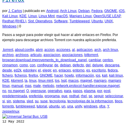
Firefox
por
J. Carlos
|
publicado en:
Android
,
Arch Linux
,
Debian
,
Fedora
,
GNOME
,
iOS
,
Kali Linux
,
KDE
,
Linux
,
Linux Mint
,
macOS
,
Manjaro Linux
,
OpenSUSE LEAP
,
Redhat (RHEL)
,
Sist. Operativos
,
Software
,
Tumbleweed
,
Ubuntu
,
UNIX
,
Windows
|
0
Pasos a seguir para poder elegir qué hacer al abrir enlaces en Firefox. Por
ejemplo para descargar archivos Torrent con nuestra aplicación preferida.
.torrent
,
about:config
,
abrir
,
accion
,
acciones
,
al
,
aplicacion
,
arch
,
arch linux
,
archivo
,
archivos
,
articulo
,
asociacion
,
asociaciones
,
bittorrent
,
browser.download.improvements_to_download_panel
,
cambiar
,
centos
,
cinnamon
,
como
,
con
,
configurar
,
de
,
debian
,
defecto
,
del
,
deluge
,
descarga
,
desde
,
ed2k
,
edonkey
,
el
,
elegir
,
en
,
enlaces
,
entorno
,
es
,
escritorio
,
fedora
,
fichero
,
ficheros
,
firefox
,
GNOME
,
hacer
,
howto
,
información
,
ios
,
kali
,
kali linux
,
KDE
,
ktorrent
,
la
,
linux
,
linux mint
,
los
,
lxqt
,
macos
,
magnet
,
manjaro
,
manjaro
linux
,
manual
,
mas
,
mate
,
metodo
,
network.protocol-handler.expose.magnet
,
no
,
no magnet
,
O
,
opensuse
,
operativo
,
para
,
pasos
,
plasma
,
por
,
post
,
predeterminada
,
preferida
,
programa
,
que
,
redhat
,
rhel
,
se
,
seguir
,
seleccionar
,
si
,
sin
,
sistema
,
sled
,
su
,
suse
,
tecnologia
,
tecnologias de la informacion
,
tipos
,
torrents
,
tumbleweed
,
tutorial
,
ubuntu
,
un
,
una
,
unity
,
windows
,
xfce
,
Y
,
zeppelinux
12
May 2022