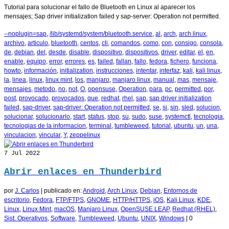
Tutorial para solucionar el fallo de Bluetooth en Linux al aparecer los
mensajes; Sap driver initialization failed y sap-server: Operation not permitted.
--noplugin=sap
,
/lib/systemd/system/bluetooth.service
,
al
,
arch
,
arch linux
,
archivo
,
articulo
,
bluetooth
,
centos
,
cli
,
comandos
,
como
,
con
,
consigo
,
consola
,
de
,
debian
,
del
,
desde
,
disable
,
dispositivo
,
dispositivos
,
driver
,
editar
,
el
,
en
,
enable
,
equipo
,
error
,
errores
,
es
,
failed
,
fallan
,
fallo
,
fedora
,
fichero
,
funciona
,
howto
,
información
,
initialization
,
instrucciones
,
intentar
,
interfaz
,
kali
,
kali linux
,
la
,
linea
,
linux
,
linux mint
,
los
,
manjaro
,
manjaro linux
,
manual
,
mas
,
mensaje
,
mensajes
,
metodo
,
no
,
not
,
O
,
opensuse
,
Operation
,
para
,
pc
,
permitted
,
por
,
post
,
provocado
,
provocados
,
que
,
redhat
,
rhel
,
sap
,
sap driver initialization
failed
,
sap-driver
,
sap-driver: Operation not permitted
,
se
,
si
,
sin
,
sled
,
solucion
,
solucionar
,
solucionarlo
,
start
,
status
,
stop
,
su
,
sudo
,
suse
,
systemctl
,
tecnologia
,
tecnologias de la informacion
,
terminal
,
tumbleweed
,
tutorial
,
ubuntu
,
un
,
una
,
vinculacion
,
vincular
,
Y
,
zeppelinux
7
Jul 2022
Abrir enlaces en Thunderbird
por
J. Carlos
|
publicado en:
Android
,
Arch Linux
,
Debian
,
Entornos de
escritorio
,
Fedora
,
FTP/FTPS
,
GNOME
,
HTTP/HTTPS
,
iOS
,
Kali Linux
,
KDE
,
Linux
,
Linux Mint
,
macOS
,
Manjaro Linux
,
OpenSUSE LEAP
,
Redhat (RHEL)
,
Sist. Operativos
,
Software
,
Tumbleweed
,
Ubuntu
,
UNIX
,
Windows
|
0