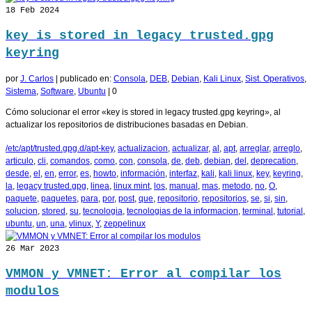
18
Feb 2024
key is stored in legacy trusted.gpg
keyring
por
J. Carlos
|
publicado en:
Consola
,
DEB
,
Debian
,
Kali Linux
,
Sist. Operativos
,
Sistema
,
Software
,
Ubuntu
|
0
Cómo solucionar el error «key is stored in legacy trusted.gpg keyring», al
actualizar los repositorios de distribuciones basadas en Debian.
/etc/apt/trusted.gpg.d/apt-key
,
actualizacion
,
actualizar
,
al
,
apt
,
arreglar
,
arreglo
,
articulo
,
cli
,
comandos
,
como
,
con
,
consola
,
de
,
deb
,
debian
,
del
,
deprecation
,
desde
,
el
,
en
,
error
,
es
,
howto
,
información
,
interfaz
,
kali
,
kali linux
,
key
,
keyring
,
la
,
legacy trusted.gpg
,
linea
,
linux mint
,
los
,
manual
,
mas
,
metodo
,
no
,
O
,
paquete
,
paquetes
,
para
,
por
,
post
,
que
,
repositorio
,
repositorios
,
se
,
si
,
sin
,
solucion
,
stored
,
su
,
tecnologia
,
tecnologias de la informacion
,
terminal
,
tutorial
,
ubuntu
,
un
,
una
,
vlinux
,
Y
,
zeppelinux
26
Mar 2023
VMMON y VMNET: Error al compilar los
modulos