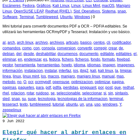
por
J. Carlos
|
publicado en:
Android
,
Arch Linux
,
CLI
,
Consola
,
Debian
,
Escáneres
,
Fedora
,
Gráficos
,
Kali Linux
,
Linux
,
Linux Mint
,
macOS
,
Manjaro
Linux
,
OpenSUSE LEAP
,
Redhat (RHEL)
,
Sist. Operativos
,
Sistema
,
snap
,
Software
,
Terminal
,
Tumbleweed
,
Ubuntu
,
Windows
|
0
Mini tutorial para convertir documentos PDF a OCR – PDF/A editables. Se
utilizará las herramientas OCRmyPDF y Tesseract. Instalación y uso básico.
al
,
arch
,
arch linux
,
archivo
,
archivos
,
articulo
,
basico
,
centos
,
cli
,
codificador
,
comandos
,
como
,
con
,
consola
,
conversion
,
convertir
,
corregir
,
crear
,
de
,
debian
,
del
,
desde
,
deshabilitar
,
documenos
,
documento
,
editable
,
editables
,
el
,
eliminar
,
en
,
enderezar
,
es
,
fedora
,
fichero
,
ficheros
,
fondo
,
formato
,
freebsd
,
gestor
,
herramienta
,
herramientas
,
howto
,
idioma
,
idiomas
,
imagen
,
imagenes
,
información
,
instalacion
,
instalar
,
interfaz
,
ios
,
jbig2
,
kali
,
kali linux
,
la
,
limpiar
,
linea
,
linux
,
linux mint
,
los
,
macos
,
manjaro
,
manjaro linux
,
manual
,
mas
,
metodo
,
no
,
O
,
ocr
,
ocrmypdf
,
opensuse
,
optimizacion
,
optimizar
,
pagina
,
paginas
,
paquetes
,
para
,
pdf
,
pdf/a
,
perdidas
,
pngquant
,
por
,
post
,
que
,
redhat
,
rhel
,
rotacion
,
rotar
,
ruidoso
,
se
,
seleccionable
,
seleccionar
,
si
,
sin
,
sintaxis
,
sled
,
snap
,
su
,
suse
,
tecnologia
,
tecnologias de la informacion
,
terminal
,
tesseract
,
texto
,
tumbleweed
,
tutorial
,
ubuntu
,
un
,
una
,
uso
,
windows
,
Y
,
zeppelinux
9
Jun 2022
Elegir qué hacer al abrir enlaces en