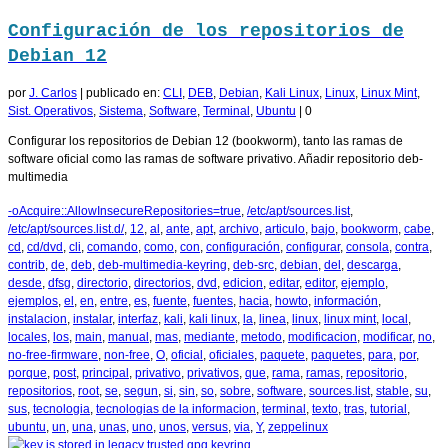
Configuración de los repositorios de
Debian 12
por
J. Carlos
|
publicado en:
CLI
,
DEB
,
Debian
,
Kali Linux
,
Linux
,
Linux Mint
,
Sist. Operativos
,
Sistema
,
Software
,
Terminal
,
Ubuntu
|
0
Configurar los repositorios de Debian 12 (bookworm), tanto las ramas de
software oficial como las ramas de software privativo. Añadir repositorio deb-
multimedia
-oAcquire::AllowInsecureRepositories=true
,
/etc/apt/sources.list
,
/etc/apt/sources.list.d/
,
12
,
al
,
ante
,
apt
,
archivo
,
articulo
,
bajo
,
bookworm
,
cabe
,
cd
,
cd/dvd
,
cli
,
comando
,
como
,
con
,
configuración
,
configurar
,
consola
,
contra
,
contrib
,
de
,
deb
,
deb-multimedia-keyring
,
deb-src
,
debian
,
del
,
descarga
,
desde
,
dfsg
,
directorio
,
directorios
,
dvd
,
edicion
,
editar
,
editor
,
ejemplo
,
ejemplos
,
el
,
en
,
entre
,
es
,
fuente
,
fuentes
,
hacia
,
howto
,
información
,
instalacion
,
instalar
,
interfaz
,
kali
,
kali linux
,
la
,
linea
,
linux
,
linux mint
,
local
,
locales
,
los
,
main
,
manual
,
mas
,
mediante
,
metodo
,
modificacion
,
modificar
,
no
,
no-free-firmware
,
non-free
,
O
,
oficial
,
oficiales
,
paquete
,
paquetes
,
para
,
por
,
porque
,
post
,
principal
,
privativo
,
privativos
,
que
,
rama
,
ramas
,
repositorio
,
repositorios
,
root
,
se
,
segun
,
si
,
sin
,
so
,
sobre
,
software
,
sources.list
,
stable
,
su
,
sus
,
tecnologia
,
tecnologias de la informacion
,
terminal
,
texto
,
tras
,
tutorial
,
ubuntu
,
un
,
una
,
unas
,
uno
,
unos
,
versus
,
via
,
Y
,
zeppelinux