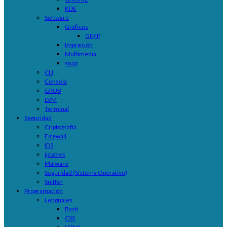
KDE
Software
Gráficos
GIMP
Impresión
Multimedia
snap
CLI
Consola
GRUB
LVM
Terminal
Seguridad
Criptografía
Firewall
IDS
iptables
Malware
Seguridad (Sistema Operativo)
Sniffer
Programación
Lenguajes
Bash
CSS