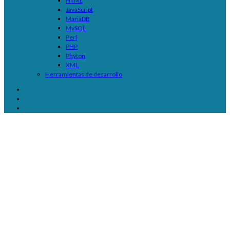
HTML
JavaScript
MariaDB
MySQL
Perl
PHP
Phyton
XML
Herramientas de desarrollo