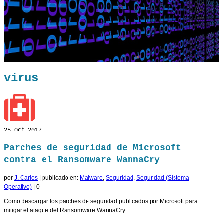
virus
25
Oct 2017
Parches de seguridad de Microsoft
contra el Ransomware WannaCry
por
J. Carlos
|
publicado en:
Malware
,
Seguridad
,
Seguridad (Sistema
Operativo)
|
0
Como descargar los parches de seguridad publicados por Microsoft para
mitigar el ataque del Ransomware WannaCry.