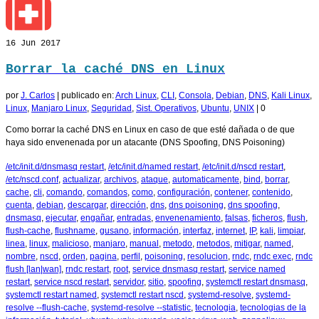
16
Jun 2017
Borrar la caché DNS en Linux
por
J. Carlos
|
publicado en:
Arch Linux
,
CLI
,
Consola
,
Debian
,
DNS
,
Kali Linux
,
Linux
,
Manjaro Linux
,
Seguridad
,
Sist. Operativos
,
Ubuntu
,
UNIX
|
0
Como borrar la caché DNS en Linux en caso de que esté dañada o de que
haya sido envenenada por un atacante (DNS Spoofing, DNS Poisoning)
/etc/init.d/dnsmasq restart
,
/etc/init.d/named restart
,
/etc/init.d/nscd restart
,
/etc/nscd.conf
,
actualizar
,
archivos
,
ataque
,
automaticamente
,
bind
,
borrar
,
cache
,
cli
,
comando
,
comandos
,
como
,
configuración
,
contener
,
contenido
,
cuenta
,
debian
,
descargar
,
dirección
,
dns
,
dns poisoning
,
dns spoofing
,
dnsmasq
,
ejecutar
,
engañar
,
entradas
,
envenenamiento
,
falsas
,
ficheros
,
flush
,
flush-cache
,
flushname
,
gusano
,
información
,
interfaz
,
internet
,
IP
,
kali
,
limpiar
,
linea
,
linux
,
malicioso
,
manjaro
,
manual
,
metodo
,
metodos
,
mitigar
,
named
,
nombre
,
nscd
,
orden
,
pagina
,
perfil
,
poisoning
,
resolucion
,
rndc
,
rndc exec
,
rndc
flush [lan|wan]
,
rndc restart
,
root
,
service dnsmasq restart
,
service named
restart
,
service nscd restart
,
servidor
,
sitio
,
spoofing
,
systemctl restart dnsmasq
,
systemctl restart named
,
systemctl restart nscd
,
systemd-resolve
,
systemd-
resolve --flush-cache
,
systemd-resolve --statistic
,
tecnologia
,
tecnologias de la