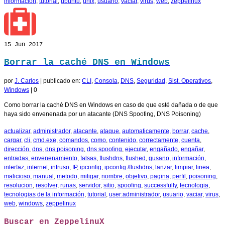
información
,
tutorial
,
ubuntu
,
unix
,
usuario
,
vaciar
,
virus
,
web
,
zeppelinux
15
Jun 2017
Borrar la caché DNS en Windows
por
J. Carlos
|
publicado en:
CLI
,
Consola
,
DNS
,
Seguridad
,
Sist. Operativos
,
Windows
|
0
Como borrar la caché DNS en Windows en caso de que esté dañada o de que
haya sido envenenada por un atacante (DNS Spoofing, DNS Poisoning)
actualizar
,
administrador
,
atacante
,
ataque
,
automaticamente
,
borrar
,
cache
,
cargar
,
cli
,
cmd.exe
,
comandos
,
como
,
contenido
,
correctamente
,
cuenta
,
dirección
,
dns
,
dns poisoning
,
dns spoofing
,
ejecutar
,
engañado
,
engañar
,
entradas
,
envenenamiento
,
falsas
,
flushdns
,
flushed
,
gusano
,
información
,
interfaz
,
internet
,
intruso
,
IP
,
ipconfig
,
ipconfig /flushdns
,
lanzar
,
limpiar
,
linea
,
malicioso
,
manual
,
metodo
,
mitigar
,
nombre
,
objetivo
,
pagina
,
perfil
,
poisoning
,
resolucion
,
resolver
,
runas
,
servidor
,
sitio
,
spoofing
,
successfully
,
tecnologia
,
tecnologias de la información
,
tutorial
,
user:administrador
,
usuario
,
vaciar
,
virus
,
web
,
windows
,
zeppelinux
Buscar en ZeppelinuX