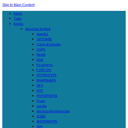
Skip to Main Content
Inicio
Todo
Redes
Servicios de Red
Apache
CIFS/SMB
Control remoto
CUPS
DLNA
DNS
Escáneres
FTP/FTPS
HTTP/HTTPS
IMAP/IMAPS
NFS
NTP
POP3/POP3S
Proxy
samba
Servicio de impresión
SGBD
SMTP/SMTPS
SSH