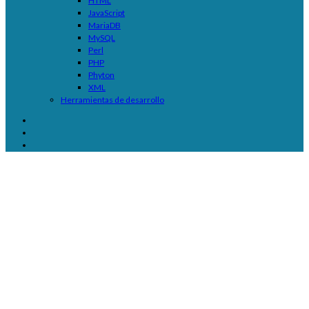
HTML
JavaScript
MariaDB
MySQL
Perl
PHP
Phyton
XML
Herramientas de desarrollo