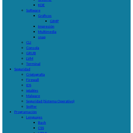
KDE
Software
Gráficos
GIMP
Impresión
Multimedia
snap
CLI
Consola
GRUB
LVM
Terminal
Seguridad
Criptografía
Firewall
IDS
iptables
Malware
Seguridad (Sistema Operativo)
Sniffer
Programación
Lenguajes
Bash
CSS