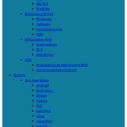
SSL/TLS
WebDAV
Electrónica de Red
Bluetooth
Cableado
Encaminamiento
WiFi
Aplicaciones Web
phpMyAdmin
SEO
WordPress
ASIR
Implantación de Aplicaciones Web
Servicios de Red e Internet
Sistema
Sist. Operativos
Android
Arch Linux
Debian
Fedora
iOS
Kali Linux
Linux
Linux Mint
macOS