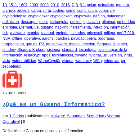
10
,
1511
,
1607
,
2003
,
2008
,
2010
,
2016
,
7
,
8
,
8.1
,
actua
,
actualizar
,
agujero
,
archivo
,
brokers
,
carga
,
cifrar
,
codigo
,
como
,
como actua
,
copia
,
cry
,
cryptodefense
,
cryptolocker
,
cryptolocker.f
,
cryptowall
,
dañino
,
datacenter
,
definicion
,
descargar
,
disco
,
diskcryptor
,
edition
,
ejecución
,
eliminar
,
embedded
,
encriptar
,
EternalBlue
,
gusano
,
hacking
,
herramienta
,
infección
,
información
,
ltsb
,
malware
,
mamba
,
manual
,
metodo
,
metodos
,
microsoft
,
mitigar
,
ms17-010
,
NSA
,
offline
,
operativo
,
parche
,
parches
,
payload
,
petya
,
programa
,
propagacion
,
que es
,
R2
,
ransomware
,
remota
,
reveton
,
Seguridad
,
server
,
shadow
,
Shadow Brokers
,
sistema
,
standard
,
tecnologia
,
tecnologias de la
información
,
teslacrypt
,
tipos
,
torrentlocker
,
troyano
,
tutorial
,
util
,
versión
,
virus
,
vista
,
vulnerabilidad
,
WanaCrypt0r
,
wanna
,
wannacry
,
WCry
,
windows
,
xp
,
zeppelinux
15
Oct 2017
¿Qué es un Gusano Informático?
por
J. Carlos
|
publicado en:
Malware
,
Seguridad
,
Seguridad (Sistema
Operativo)
|
0
Definición de Gusano en el contexto Informático