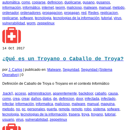
automática
,
como
,
copiarse
,
definicion
,
duplicarse
,
gusano
,
gusanos
,
información
,
informático
,
internet
,
iworm
,
malicioso
,
malware
,
manual
,
metodo
,
ordenador
,
ordenadores
,
propagacion
,
propagan
,
red
,
Redes
,
replicacion
,
replicarse
,
software
,
tecnologia
,
tecnologias de la información
,
tutorial
,
virus
,
vulnerabilidad
,
worm
,
zeppelinux
14
Oct 2017
¿Qué es un Troyano o Caballo de Troya?
por
J. Carlos
|
publicado en:
Malware
,
Seguridad
,
Seguridad (Sistema
Operativo)
|
0
Definición de Caballo de Troya o Troyano en el contexto Informático
.back()
,
acceso
,
administracion
,
aparentemente
,
backdoor
,
caballo
,
causa
,
como
,
crea
,
crear
,
daños
,
datos
,
de
,
definicion
,
door
,
infectada
,
infectado
,
infectar
,
información
,
informatica
,
malicioso
,
malware
,
manual
,
maquina
,
metodo
,
no
,
pc
,
personales
,
puerta
,
remota
,
remoto
,
robo
,
sistema
,
sofware
,
tecnologia
,
tecnologias de la información
,
trasera
,
troya
,
troyano
,
tutorial
,
usuario
,
virus
,
vulnerabilidad
,
zeppelinux