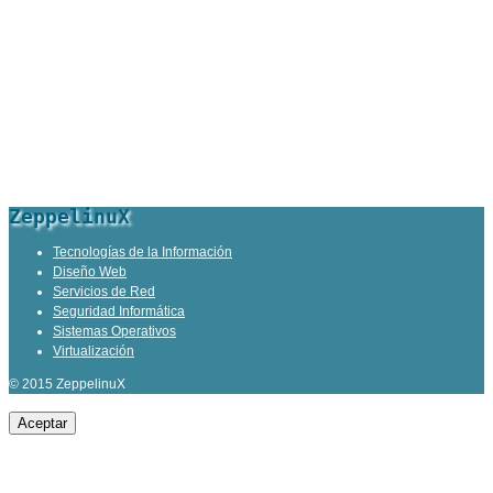
ZeppelinuX
Tecnologías de la Información
Diseño Web
Servicios de Red
Seguridad Informática
Sistemas Operativos
Virtualización
© 2015 ZeppelinuX
Aceptar