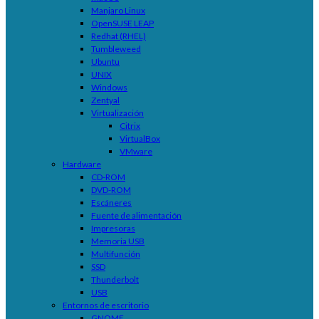
Manjaro Linux
OpenSUSE LEAP
Redhat (RHEL)
Tumbleweed
Ubuntu
UNIX
Windows
Zentyal
Virtualización
Citrix
VirtualBox
VMware
Hardware
CD-ROM
DVD-ROM
Escáneres
Fuente de alimentación
Impresoras
Memoria USB
Multifunción
SSD
Thunderbolt
USB
Entornos de escritorio
GNOME