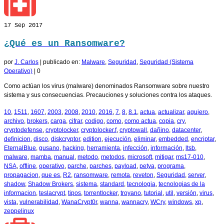
17
Sep 2017
¿Qué es un Ransomware?
por
J. Carlos
|
publicado en:
Malware
,
Seguridad
,
Seguridad (Sistema
Operativo)
|
0
Como actúan los virus (malware) denominados Ransomware sobre nuestro
sistema y sus consecuencias. Precauciones y soluciones contra los ataques.
10
,
1511
,
1607
,
2003
,
2008
,
2010
,
2016
,
7
,
8
,
8.1
,
actua
,
actualizar
,
agujero
,
archivo
,
brokers
,
carga
,
cifrar
,
codigo
,
como
,
como actua
,
copia
,
cry
,
cryptodefense
,
cryptolocker
,
cryptolocker.f
,
cryptowall
,
dañino
,
datacenter
,
definicion
,
disco
,
diskcryptor
,
edition
,
ejecución
,
eliminar
,
embedded
,
encriptar
,
EternalBlue
,
gusano
,
hacking
,
herramienta
,
infección
,
información
,
ltsb
,
malware
,
mamba
,
manual
,
metodo
,
metodos
,
microsoft
,
mitigar
,
ms17-010
,
NSA
,
offline
,
operativo
,
parche
,
parches
,
payload
,
petya
,
programa
,
propagacion
,
que es
,
R2
,
ransomware
,
remota
,
reveton
,
Seguridad
,
server
,
shadow
,
Shadow Brokers
,
sistema
,
standard
,
tecnologia
,
tecnologias de la
informacion
,
teslacrypt
,
tipos
,
torrentlocker
,
troyano
,
tutorial
,
util
,
versión
,
virus
,
vista
,
vulnerabilidad
,
WanaCrypt0r
,
wanna
,
wannacry
,
WCry
,
windows
,
xp
,
zeppelinux