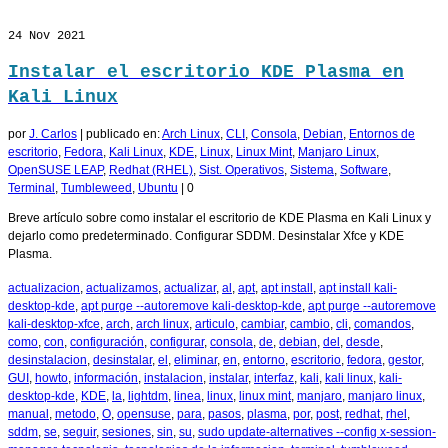
24
Nov 2021
Instalar el escritorio KDE Plasma en
Kali Linux
por
J. Carlos
|
publicado en:
Arch Linux
,
CLI
,
Consola
,
Debian
,
Entornos de
escritorio
,
Fedora
,
Kali Linux
,
KDE
,
Linux
,
Linux Mint
,
Manjaro Linux
,
OpenSUSE LEAP
,
Redhat (RHEL)
,
Sist. Operativos
,
Sistema
,
Software
,
Terminal
,
Tumbleweed
,
Ubuntu
|
0
Breve artículo sobre como instalar el escritorio de KDE Plasma en Kali Linux y
dejarlo como predeterminado. Configurar SDDM. Desinstalar Xfce y KDE
Plasma.
actualizacion
,
actualizamos
,
actualizar
,
al
,
apt
,
apt install
,
apt install kali-
desktop-kde
,
apt purge --autoremove kali-desktop-kde
,
apt purge --autoremove
kali-desktop-xfce
,
arch
,
arch linux
,
articulo
,
cambiar
,
cambio
,
cli
,
comandos
,
como
,
con
,
configuración
,
configurar
,
consola
,
de
,
debian
,
del
,
desde
,
desinstalacion
,
desinstalar
,
el
,
eliminar
,
en
,
entorno
,
escritorio
,
fedora
,
gestor
,
GUI
,
howto
,
información
,
instalacion
,
instalar
,
interfaz
,
kali
,
kali linux
,
kali-
desktop-kde
,
KDE
,
la
,
lightdm
,
linea
,
linux
,
linux mint
,
manjaro
,
manjaro linux
,
manual
,
metodo
,
O
,
opensuse
,
para
,
pasos
,
plasma
,
por
,
post
,
redhat
,
rhel
,
sddm
,
se
,
seguir
,
sesiones
,
sin
,
su
,
sudo update-alternatives --config x-session-