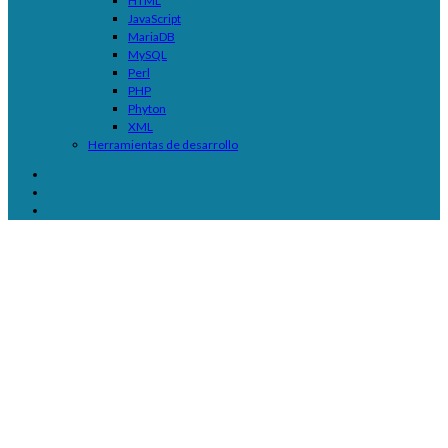
HTML
JavaScript
MariaDB
MySQL
Perl
PHP
Phyton
XML
Herramientas de desarrollo