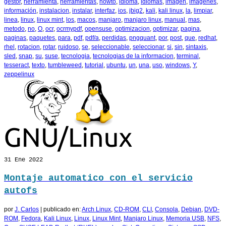
gestor
,
herramienta
,
herramientas
,
howto
,
idioma
,
idiomas
,
imagen
,
imagenes
,
información
,
instalacion
,
instalar
,
interfaz
,
ios
,
jbig2
,
kali
,
kali linux
,
la
,
limpiar
,
linea
,
linux
,
linux mint
,
los
,
macos
,
manjaro
,
manjaro linux
,
manual
,
mas
,
metodo
,
no
,
O
,
ocr
,
ocrmypdf
,
opensuse
,
optimizacion
,
optimizar
,
pagina
,
paginas
,
paquetes
,
para
,
pdf
,
pdf/a
,
perdidas
,
pngquant
,
por
,
post
,
que
,
redhat
,
rhel
,
rotacion
,
rotar
,
ruidoso
,
se
,
seleccionable
,
seleccionar
,
si
,
sin
,
sintaxis
,
sled
,
snap
,
su
,
suse
,
tecnologia
,
tecnologias de la informacion
,
terminal
,
tesseract
,
texto
,
tumbleweed
,
tutorial
,
ubuntu
,
un
,
una
,
uso
,
windows
,
Y
,
zeppelinux
31
Ene 2022
Montaje automatico con el servicio
autofs
por
J. Carlos
|
publicado en:
Arch Linux
,
CD-ROM
,
CLI
,
Consola
,
Debian
,
DVD-
ROM
,
Fedora
,
Kali Linux
,
Linux
,
Linux Mint
,
Manjaro Linux
,
Memoria USB
,
NFS
,