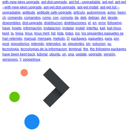
with-new-pkgs upgrade
,
apt dist-upgrade
,
apt list --upgradable
,
apt-get
,
apt-get
--with-new-pkgs upgrade
,
apt-get dist-upgrade
,
apt-get install
,
apt-get list --
upgradable
,
aptitude
,
aptitude safe-upgrade
,
articulo
,
autoremove
,
aviso
,
been
,
cli
,
comando
,
comandos
,
como
,
con
,
consola
,
de
,
deb
,
debian
,
del
,
desde
,
disponibles
,
dist-upgrade
,
distribucion
,
distribuciones
,
el
,
en
,
error
,
following
,
have
,
howto
,
información
,
instalacion
,
instalar
,
install
,
interfaz
,
kali
,
kali linux
,
kept
,
la
,
linea
,
linux
,
linux mint
,
list
,
lista
,
listas
,
los
,
los siguientes paquetes se
han retenido
,
manual
,
mensaje
,
metodo
,
O
,
packages
,
paquetes
,
para
,
por
,
post
,
repositorios
,
retenido
,
retenidos
,
se
,
siguientes
,
sin
,
solucion
,
su
,
tecnologia
,
tecnologias de la informacion
,
terminal
,
the
,
the following packages
have been kept back
,
tutorial
,
ubuntu
,
un
,
una
,
update
,
upgrade
,
versión
,
versiones
,
Y
,
zeppelinux