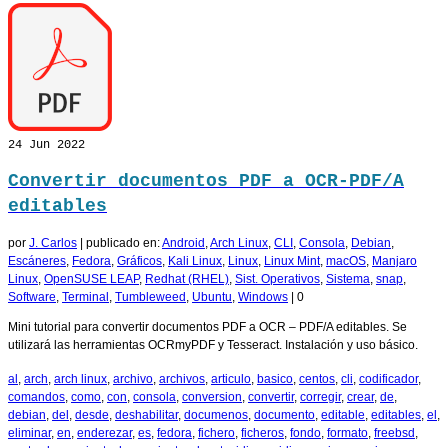
24
Jun 2022
Convertir documentos PDF a OCR-PDF/A
editables
por
J. Carlos
|
publicado en:
Android
,
Arch Linux
,
CLI
,
Consola
,
Debian
,
Escáneres
,
Fedora
,
Gráficos
,
Kali Linux
,
Linux
,
Linux Mint
,
macOS
,
Manjaro
Linux
,
OpenSUSE LEAP
,
Redhat (RHEL)
,
Sist. Operativos
,
Sistema
,
snap
,
Software
,
Terminal
,
Tumbleweed
,
Ubuntu
,
Windows
|
0
Mini tutorial para convertir documentos PDF a OCR – PDF/A editables. Se
utilizará las herramientas OCRmyPDF y Tesseract. Instalación y uso básico.
al
,
arch
,
arch linux
,
archivo
,
archivos
,
articulo
,
basico
,
centos
,
cli
,
codificador
,
comandos
,
como
,
con
,
consola
,
conversion
,
convertir
,
corregir
,
crear
,
de
,
debian
,
del
,
desde
,
deshabilitar
,
documenos
,
documento
,
editable
,
editables
,
el
,
eliminar
,
en
,
enderezar
,
es
,
fedora
,
fichero
,
ficheros
,
fondo
,
formato
,
freebsd
,