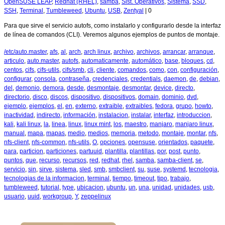
OpenSUSE LEAP
,
Redhat (RHEL)
,
samba
,
Sist. Operativos
,
Sistema
,
SSD
,
SSH
,
Terminal
,
Tumbleweed
,
Ubuntu
,
USB
,
Zentyal
|
0
Para que sirve el servicio autofs, como instalarlo y configurarlo desde la interfaz
de línea de comandos (CLI). Veremos algunos ejemplos de puntos de montaje.
/etc/auto.master
,
afs
,
al
,
arch
,
arch linux
,
archivo
,
archivos
,
arrancar
,
arranque
,
articulo
,
auto.master
,
autofs
,
automaticamente
,
automático
,
base
,
bloques
,
cd
,
centos
,
cifs
,
cifs-utils
,
cifs/smb
,
cli
,
cliente
,
comandos
,
como
,
con
,
configuración
,
configurar
,
consola
,
contraseña
,
credenciales
,
credentials
,
daemon
,
de
,
debian
,
del
,
demonio
,
demora
,
desde
,
desmontaje
,
desmontar
,
device
,
directo
,
directorio
,
disco
,
discos
,
dispositivo
,
dispositivos
,
domain
,
dominio
,
dvd
,
ejemplo
,
ejemplos
,
el
,
en
,
externo
,
extraible
,
extraibles
,
fedora
,
grupo
,
howto
,
inactividad
,
indirecto
,
información
,
instalacion
,
instalar
,
interfaz
,
introduccion
,
kali
,
kali linux
,
la
,
linea
,
linux
,
linux mint
,
los
,
maestro
,
manjaro
,
manjaro linux
,
manual
,
mapa
,
mapas
,
medio
,
medios
,
memoria
,
metodo
,
montaje
,
montar
,
nfs
,
nfs-client
,
nfs-common
,
nfs-utils
,
O
,
opciones
,
opensuse
,
orientados
,
paquete
,
para
,
particion
,
particiones
,
partuuid
,
plantilla
,
plantillas
,
por
,
post
,
punto
,
puntos
,
que
,
recurso
,
recursos
,
red
,
redhat
,
rhel
,
samba
,
samba-client
,
se
,
servicio
,
sin
,
sirve
,
sistema
,
sled
,
smb
,
smbclient
,
su
,
suse
,
systemd
,
tecnologia
,
tecnologias de la informacion
,
terminal
,
tiempo
,
timeout
,
tipo
,
trabajo
,
tumbleweed
,
tutorial
,
type
,
ubicacion
,
ubuntu
,
un
,
una
,
unidad
,
unidades
,
usb
,
usuario
,
uuid
,
workgroup
,
Y
,
zeppelinux