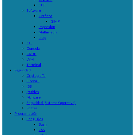
KDE
Software
Gráficos
GIMP
Impresión
Multimedia
snap
CLI
Consola
GRUB
LVM
Terminal
Seguridad
Criptografía
Firewall
IDS
iptables
Malware
Seguridad (Sistema Operativo)
Sniffer
Programación
Lenguajes
Bash
CSS