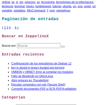
redhat
,
se
,
si
,
sin
,
solucion
,
su
,
tecnologia
,
tecnologias de la informacion
,
temporal
,
terminal
,
traves
,
tumbleweed
,
tutorial
,
ubuntu
,
un
,
una
,
unset
,
url
,
variable
,
variables
,
XferCommand
,
Y
,
yum
,
zeppelinux
Paginación de entradas
1
2
3
4
…
9
»
Buscar en ZeppelinuX
Buscar por:
Entradas recientes
Configuración de los repositorios de Debian 12
key is stored in legacy trusted.gpg keyring
VMMON y VMNET: Error al compilar los modulos
Fallo de Bluetooth en GNU/Linux
Abrir enlaces en Thunderbird
Ejecutar comandos con ssh (Secure Shell)
Convertir documentos PDF a OCR-PDF/A editables
Categorías