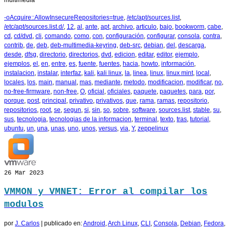
multimedia
-oAcquire::AllowInsecureRepositories=true
,
/etc/apt/sources.list
,
/etc/apt/sources.list.d/
,
12
,
al
,
ante
,
apt
,
archivo
,
articulo
,
bajo
,
bookworm
,
cabe
,
cd
,
cd/dvd
,
cli
,
comando
,
como
,
con
,
configuración
,
configurar
,
consola
,
contra
,
contrib
,
de
,
deb
,
deb-multimedia-keyring
,
deb-src
,
debian
,
del
,
descarga
,
desde
,
dfsg
,
directorio
,
directorios
,
dvd
,
edicion
,
editar
,
editor
,
ejemplo
,
ejemplos
,
el
,
en
,
entre
,
es
,
fuente
,
fuentes
,
hacia
,
howto
,
información
,
instalacion
,
instalar
,
interfaz
,
kali
,
kali linux
,
la
,
linea
,
linux
,
linux mint
,
local
,
locales
,
los
,
main
,
manual
,
mas
,
mediante
,
metodo
,
modificacion
,
modificar
,
no
,
no-free-firmware
,
non-free
,
O
,
oficial
,
oficiales
,
paquete
,
paquetes
,
para
,
por
,
porque
,
post
,
principal
,
privativo
,
privativos
,
que
,
rama
,
ramas
,
repositorio
,
repositorios
,
root
,
se
,
segun
,
si
,
sin
,
so
,
sobre
,
software
,
sources.list
,
stable
,
su
,
sus
,
tecnologia
,
tecnologias de la informacion
,
terminal
,
texto
,
tras
,
tutorial
,
ubuntu
,
un
,
una
,
unas
,
uno
,
unos
,
versus
,
via
,
Y
,
zeppelinux
26
Mar 2023
VMMON y VMNET: Error al compilar los
modulos
por
J. Carlos
|
publicado en:
Android
,
Arch Linux
,
CLI
,
Consola
,
Debian
,
Fedora
,