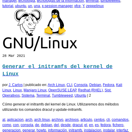
manager
,
tecnologia
,
tecnologias de la informacion
,
terminal
,
tumbleweed
,
tutorial
,
ubuntu
,
un
,
una
,
x-session-manager
,
xfce
,
Y
,
zeppelinux
28
Mar 2021
Generar el initramfs del kernel de
Linux
por
J. Carlos
|
publicado en:
Arch Linux
,
CLI
,
Consola
,
Debian
,
Fedora
,
Kali
Linux
,
Linux
,
Manjaro Linux
,
OpenSUSE LEAP
,
Redhat (RHEL)
,
Sist.
Operativos
,
Sistema
,
Terminal
,
Tumbleweed
,
Ubuntu
|
2
Cómo generar el initramfs del kernel de Linux. Utilizaremos dos métodos
utilizando los comandos dracut y update-initramfs.
al
,
aplicacion
,
arch
,
arch linux
,
archivo
,
archivos
,
articulo
,
centos
,
cli
,
comandos
,
como
,
con
,
consola
,
de
,
debian
,
del
,
desde
,
dracut
,
el
,
en
,
es
,
fedora
,
fichero
,
generacion
,
generar
,
howto
,
información
,
initramfs
,
instalacion
,
instalar
,
interfaz
,