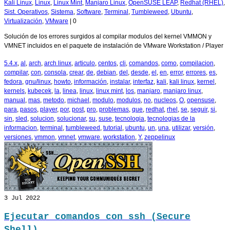
Kali Linux
,
Linux
,
Linux Mint
,
Manjaro Linux
,
OpenSUSE LEAP
,
Redhat (RHEL)
,
Sist. Operativos
,
Sistema
,
Software
,
Terminal
,
Tumbleweed
,
Ubuntu
,
Virtualización
,
VMware
|
0
Solución de los errores surgidos al compilar modulos del kernel VMMON y
VMNET incluidos en el paquete de instalación de VMware Workstation / Player
5.4.x
,
al
,
arch
,
arch linux
,
articulo
,
centos
,
cli
,
comandos
,
como
,
compilacion
,
compilar
,
con
,
consola
,
crear
,
de
,
debian
,
del
,
desde
,
el
,
en
,
error
,
errores
,
es
,
fedora
,
gnu/linux
,
howto
,
información
,
instalar
,
interfaz
,
kali
,
kali linux
,
kernel
,
kernels
,
kubecek
,
la
,
linea
,
linux
,
linux mint
,
los
,
manjaro
,
manjaro linux
,
manual
,
mas
,
metodo
,
michael
,
modulo
,
modulos
,
no
,
nucleos
,
O
,
opensuse
,
para
,
pasos
,
player
,
por
,
post
,
pro
,
problemas
,
que
,
redhat
,
rhel
,
se
,
seguir
,
si
,
sin
,
sled
,
solucion
,
solucionar
,
su
,
suse
,
tecnologia
,
tecnologias de la
informacion
,
terminal
,
tumbleweed
,
tutorial
,
ubuntu
,
un
,
una
,
utilizar
,
versión
,
versiones
,
vmmon
,
vmnet
,
vmware
,
workstation
,
Y
,
zeppelinux
3
Jul 2022
Ejecutar comandos con ssh (Secure
Shell)