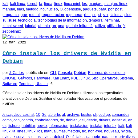
kali
,
kali linux
,
kernel
,
la
,
linea
,
linux
,
linux mint
,
los
,
manjaro
,
manjaro linux
,
manual
,
mas
,
metodo
,
no
,
nucleo
,
O
,
opensuse
,
paquete
,
para
,
por
,
post
,
programa
,
que
,
redhat
,
regeneracion
,
regenerar
,
rhel
,
se
,
si
,
sin
,
sistema
,
sled
,
su
,
suse
,
tecnologia
,
tecnologias de la informacion
,
temporal
,
terminal
,
tumbleweed
,
tutorial
,
ubuntu
,
un
,
una
,
update-initramfs
,
utiliza
,
utilizado
,
Y
,
zeppelinux
12
Mar 2021
Cómo instalar los drivers de Nvidia en
Debian
por
J. Carlos
|
publicado en:
CLI
,
Consola
,
Debian
,
Entornos de escritorio
,
GNOME
,
Gráficos
,
Hardware
,
Kali Linux
,
KDE
,
Linux
,
Sist. Operativos
,
Sistema
,
Software
,
Terminal
,
Ubuntu
|
6
Cómo instalar los drivers de Nvidia en Debian utilizando los repositorios
privativos de Debian. Sustituir el controlador Nouveau por el propietario de
nVIDIA.
/etc/apt/sources.list
,
10
,
3d
,
abierto
,
al
,
archivo
,
buster
,
cli
,
codigo
,
comandos
,
como
,
con
,
contrib
,
controladores
,
de
,
debian
,
del
,
desde
,
drivers
,
editar
,
el
,
en
,
es
,
fichero
,
habilitar
,
howto
,
información
,
instalacion
,
instalar
,
interfaz
,
kali
,
kali
linux
,
la
,
linea
,
linux
,
los
,
manual
,
mas
,
metodo
,
no
,
non-free
,
nouveau
,
nvidia
,
nvidia x server settings
,
nvidia-detect
,
O
,
oficiales
,
paquete
,
para
,
por
,
privativos
,