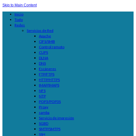
Skip to Main Content
Inicio
Todo
Redes
Servicios de Red
Apache
CIFS/SMB
Control remoto
CUPS
DLNA
DNS
Escáneres
FTP/FTPS
HTTP/HTTPS
IMAP/IMAPS
NFS
NTP
POP3/POP3S
Proxy
samba
Servicio de impresión
SGBD
SMTP/SMTPS
SSH