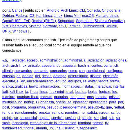
por
J. Carlos
|
publicado en:
Android
,
Arch Linux
,
CLI
,
Consola
,
Criptografía
,
Debian
,
Fedora
,
iOS
,
Kali Linux
,
Linux
,
Linux Mint
,
macOS
,
Manjaro Linux
,
OpenSUSE LEAP
,
Redhat (RHEL)
,
Seguridad
,
Seguridad (Sistema Operativo)
,
Sist. Operativos
,
Sistema
,
Software
,
SSH
,
Terminal
,
Tumbleweed
,
Ubuntu
,
UNIX
,
Windows
|
0
Cómo ejecutar comandos con ssh. Ejecución de programas y scripts que
residen tanto en el equipo local como en el equipo remoto al que nos
conectamos.
&&
,
||
,
acceder
,
acceso
,
administracion
,
administrar
,
al
,
aplicacion
,
aplicaciones
,
arch
,
arch linux
,
articulo
,
asegurando
,
asegurar
,
bash -s
,
centos
,
cerrar
,
cli
,
cliente
,
comamdos
,
comando
,
comandos
,
como
,
con
,
condicional
,
configurar
,
consola
,
de
,
debian
,
del
,
desde
,
detenga
,
determinado
,
distinto
,
ejecución
,
ejecutar
,
el
,
en
,
encadenamiento
,
equipo
,
equipos
,
es
,
evitar
,
fedora
,
forma
,
grafica
,
graficas
,
howto
,
información
,
informaticos
,
instalar
,
interactuar
,
interfaz
,
kali
,
kali linux
,
la
,
linea
,
linux
,
linux mint
,
local
,
locales
,
logico
,
logicos
,
los
,
manjaro
,
manjaro linux
,
manual
,
maquina
,
maquinas
,
mas
,
metodo
,
mismo
,
multiples
,
no
,
nohup
,
O
,
openssh
,
opensuse
,
operador
,
operadores
,
para
,
por
,
post
,
programa
,
programas
,
pseudo
,
pseudo-terminal
,
pseudo-tty
,
que
,
redhat
,
remota
,
remotamente
,
remotas
,
remoto
,
remotos
,
rhel
,
salida
,
screen
,
script
,
scripts
,
se
,
secuencial
,
segura
,
servicio
,
sesion
,
si
,
simple
,
sin
,
sled
,
ssh
,
su
,
suse
,
tecnologia
,
tecnologias de la informacion
,
terminal
,
tiempo
,
tty
,
tumbleweed
,
tutorial
,
ubuntu
,
un
,
una
,
usuario
,
Y
,
zeppelinux