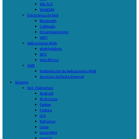
SSL/TLS
WebDAV
Electrónica de Red
Bluetooth
Cableado
Encaminamiento
WiFi
Aplicaciones Web
phpMyAdmin
SEO
WordPress
ASIR
Implantación de Aplicaciones Web
Servicios de Red e Internet
Sistema
Sist. Operativos
Android
Arch Linux
Debian
Fedora
iOS
Kali Linux
Linux
Linux Mint
macOS