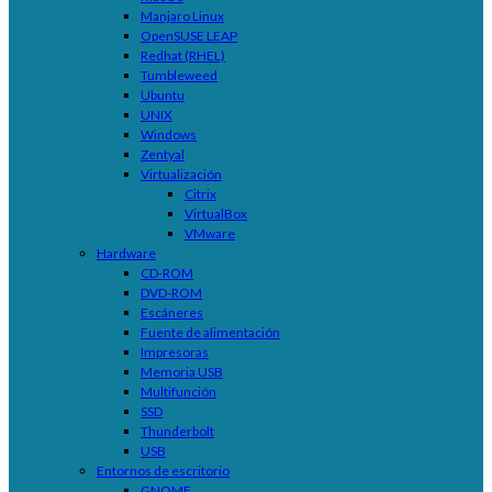
Manjaro Linux
OpenSUSE LEAP
Redhat (RHEL)
Tumbleweed
Ubuntu
UNIX
Windows
Zentyal
Virtualización
Citrix
VirtualBox
VMware
Hardware
CD-ROM
DVD-ROM
Escáneres
Fuente de alimentación
Impresoras
Memoria USB
Multifunción
SSD
Thunderbolt
USB
Entornos de escritorio
GNOME