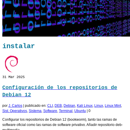
instalar
31
Mar 2025
Configuración de los repositorios de
Debian 12
por
J. Carlos
|
publicado en:
CLI
,
DEB
,
Debian
,
Kali Linux
,
Linux
,
Linux Mint
,
Sist. Operativos
,
Sistema
,
Software
,
Terminal
,
Ubuntu
|
0
Configurar los repositorios de Debian 12 (bookworm), tanto las ramas de
software oficial como las ramas de software privativo. Añadir repositorio deb-