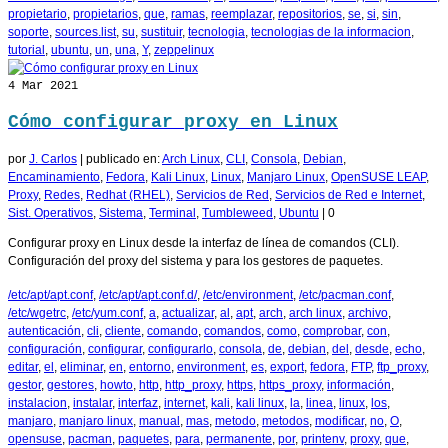
propietario
,
propietarios
,
que
,
ramas
,
reemplazar
,
repositorios
,
se
,
si
,
sin
,
soporte
,
sources.list
,
su
,
sustituir
,
tecnologia
,
tecnologias de la informacion
,
tutorial
,
ubuntu
,
un
,
una
,
Y
,
zeppelinux
4
Mar 2021
Cómo configurar proxy en Linux
por
J. Carlos
|
publicado en:
Arch Linux
,
CLI
,
Consola
,
Debian
,
Encaminamiento
,
Fedora
,
Kali Linux
,
Linux
,
Manjaro Linux
,
OpenSUSE LEAP
,
Proxy
,
Redes
,
Redhat (RHEL)
,
Servicios de Red
,
Servicios de Red e Internet
,
Sist. Operativos
,
Sistema
,
Terminal
,
Tumbleweed
,
Ubuntu
|
0
Configurar proxy en Linux desde la interfaz de línea de comandos (CLI).
Configuración del proxy del sistema y para los gestores de paquetes.
/etc/apt/apt.conf
,
/etc/apt/apt.conf.d/
,
/etc/environment
,
/etc/pacman.conf
,
/etc/wgetrc
,
/etc/yum.conf
,
a
,
actualizar
,
al
,
apt
,
arch
,
arch linux
,
archivo
,
autenticación
,
cli
,
cliente
,
comando
,
comandos
,
como
,
comprobar
,
con
,
configuración
,
configurar
,
configurarlo
,
consola
,
de
,
debian
,
del
,
desde
,
echo
,
editar
,
el
,
eliminar
,
en
,
entorno
,
environment
,
es
,
export
,
fedora
,
FTP
,
ftp_proxy
,
gestor
,
gestores
,
howto
,
http
,
http_proxy
,
https
,
https_proxy
,
información
,
instalacion
,
instalar
,
interfaz
,
internet
,
kali
,
kali linux
,
la
,
linea
,
linux
,
los
,
manjaro
,
manjaro linux
,
manual
,
mas
,
metodo
,
metodos
,
modificar
,
no
,
O
,
opensuse
,
pacman
,
paquetes
,
para
,
permanente
,
por
,
printenv
,
proxy
,
que
,