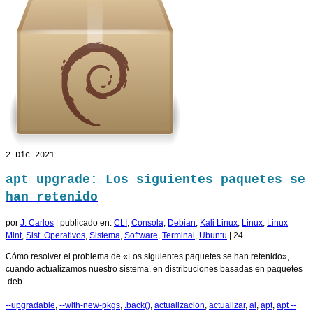
2
Dic 2021
apt upgrade: Los siguientes paquetes se
han retenido
por
J. Carlos
|
publicado en:
CLI
,
Consola
,
Debian
,
Kali Linux
,
Linux
,
Linux
Mint
,
Sist. Operativos
,
Sistema
,
Software
,
Terminal
,
Ubuntu
|
24
Cómo resolver el problema de «Los siguientes paquetes se han retenido»,
cuando actualizamos nuestro sistema, en distribuciones basadas en paquetes
.deb
--upgradable
,
--with-new-pkgs
,
.back()
,
actualizacion
,
actualizar
,
al
,
apt
,
apt --