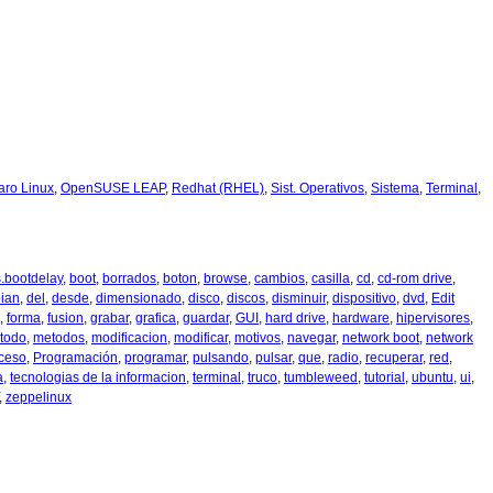
aro Linux
,
OpenSUSE LEAP
,
Redhat (RHEL)
,
Sist. Operativos
,
Sistema
,
Terminal
,
s.bootdelay
,
boot
,
borrados
,
boton
,
browse
,
cambios
,
casilla
,
cd
,
cd-rom drive
,
ian
,
del
,
desde
,
dimensionado
,
disco
,
discos
,
disminuir
,
dispositivo
,
dvd
,
Edit
,
forma
,
fusion
,
grabar
,
grafica
,
guardar
,
GUI
,
hard drive
,
hardware
,
hipervisores
,
todo
,
metodos
,
modificacion
,
modificar
,
motivos
,
navegar
,
network boot
,
network
ceso
,
Programación
,
programar
,
pulsando
,
pulsar
,
que
,
radio
,
recuperar
,
red
,
a
,
tecnologias de la informacion
,
terminal
,
truco
,
tumbleweed
,
tutorial
,
ubuntu
,
ui
,
,
zeppelinux