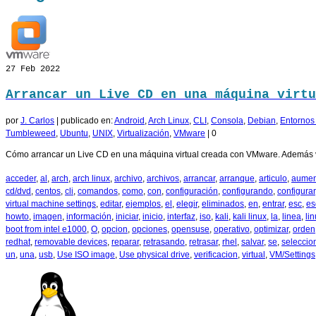
27
Feb 2022
Arrancar un Live CD en una máquina virtu
por
J. Carlos
|
publicado en:
Android
,
Arch Linux
,
CLI
,
Consola
,
Debian
,
Entornos 
Tumbleweed
,
Ubuntu
,
UNIX
,
Virtualización
,
VMware
|
0
Cómo arrancar un Live CD en una máquina virtual creada con VMware. Además 
acceder
,
al
,
arch
,
arch linux
,
archivo
,
archivos
,
arrancar
,
arranque
,
articulo
,
aumen
cd/dvd
,
centos
,
cli
,
comandos
,
como
,
con
,
configuración
,
configurando
,
configurar
virtual machine settings
,
editar
,
ejemplos
,
el
,
elegir
,
eliminados
,
en
,
entrar
,
esc
,
es
howto
,
imagen
,
información
,
iniciar
,
inicio
,
interfaz
,
iso
,
kali
,
kali linux
,
la
,
linea
,
li
boot from intel e1000
,
O
,
opcion
,
opciones
,
opensuse
,
operativo
,
optimizar
,
orden
redhat
,
removable devices
,
reparar
,
retrasando
,
retrasar
,
rhel
,
salvar
,
se
,
seleccio
un
,
una
,
usb
,
Use ISO image
,
Use physical drive
,
verificacion
,
virtual
,
VM/Settings