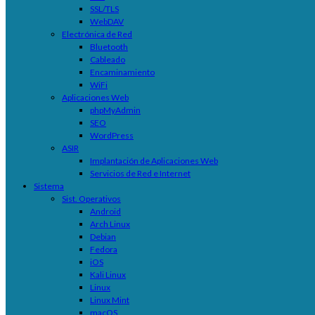
SSL/TLS
WebDAV
Electrónica de Red
Bluetooth
Cableado
Encaminamiento
WiFi
Aplicaciones Web
phpMyAdmin
SEO
WordPress
ASIR
Implantación de Aplicaciones Web
Servicios de Red e Internet
Sistema
Sist. Operativos
Android
Arch Linux
Debian
Fedora
iOS
Kali Linux
Linux
Linux Mint
macOS