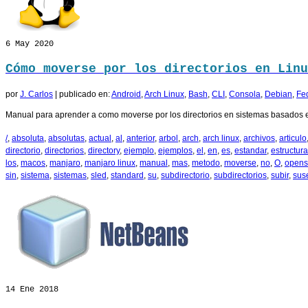
6
May 2020
Cómo moverse por los directorios en Linu
por
J. Carlos
|
publicado en:
Android
,
Arch Linux
,
Bash
,
CLI
,
Consola
,
Debian
,
Fe
Manual para aprender a como moverse por los directorios en sistemas basados en
/
,
absoluta
,
absolutas
,
actual
,
al
,
anterior
,
arbol
,
arch
,
arch linux
,
archivos
,
articulo
directorio
,
directorios
,
directory
,
ejemplo
,
ejemplos
,
el
,
en
,
es
,
estandar
,
estructura
los
,
macos
,
manjaro
,
manjaro linux
,
manual
,
mas
,
metodo
,
moverse
,
no
,
O
,
opens
sin
,
sistema
,
sistemas
,
sled
,
standard
,
su
,
subdirectorio
,
subdirectorios
,
subir
,
sus
14
Ene 2018