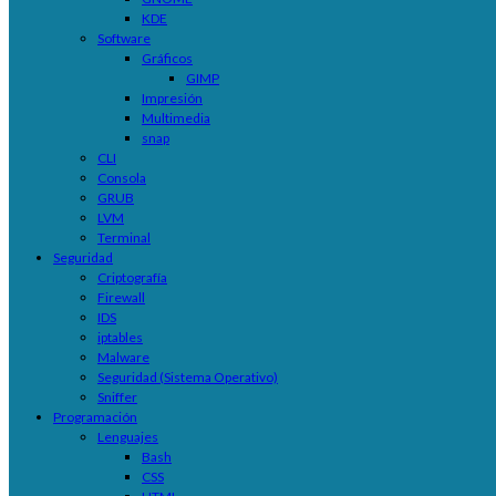
KDE
Software
Gráficos
GIMP
Impresión
Multimedia
snap
CLI
Consola
GRUB
LVM
Terminal
Seguridad
Criptografía
Firewall
IDS
iptables
Malware
Seguridad (Sistema Operativo)
Sniffer
Programación
Lenguajes
Bash
CSS