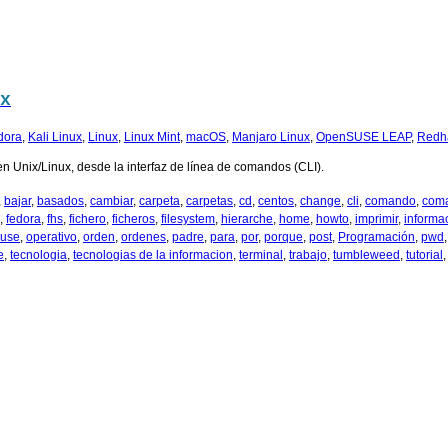
x
dora
,
Kali Linux
,
Linux
,
Linux Mint
,
macOS
,
Manjaro Linux
,
OpenSUSE LEAP
,
Redh
 Unix/Linux, desde la interfaz de línea de comandos (CLI).
,
bajar
,
basados
,
cambiar
,
carpeta
,
carpetas
,
cd
,
centos
,
change
,
cli
,
comando
,
com
,
fedora
,
fhs
,
fichero
,
ficheros
,
filesystem
,
hierarche
,
home
,
howto
,
imprimir
,
informa
use
,
operativo
,
orden
,
ordenes
,
padre
,
para
,
por
,
porque
,
post
,
Programación
,
pwd
e
,
tecnologia
,
tecnologias de la informacion
,
terminal
,
trabajo
,
tumbleweed
,
tutorial