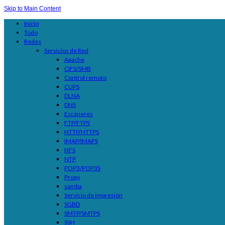
Skip to Main Content
Inicio
Todo
Redes
Servicios de Red
Apache
CIFS/SMB
Control remoto
CUPS
DLNA
DNS
Escáneres
FTP/FTPS
HTTP/HTTPS
IMAP/IMAPS
NFS
NTP
POP3/POP3S
Proxy
samba
Servicio de impresión
SGBD
SMTP/SMTPS
SSH