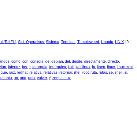
at (RHEL)
,
Sist. Operativos
,
Sistema
,
Terminal
,
Tumbleweed
,
Ubuntu
,
UNIX
|
0
andos
,
como
,
con
,
consola
,
de
,
debian
,
del
,
desde
,
directamente
,
directo
,
ción
,
interfaz
,
ios
,
ir
,
jerarquia
,
jerarquica
,
kali
,
kali linux
,
la
,
linea
,
linux
,
linux mint
,
,
que
,
raiz
,
redhat
,
relativa
,
relativas
,
retornar
,
rhel
,
root
,
ruta
,
rutas
,
se
,
shell
,
si
,
,
ubuntu
,
un
,
una
,
unix
,
volver
,
Y
,
zeppelinux