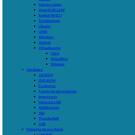
Manjaro Linux
OpenSUSE LEAP
Redhat (RHEL)
Tumbleweed
Ubuntu
UNIX
Windows
Zentyal
Virtualización
Citrix
VirtualBox
VMware
Hardware
CD-ROM
DVD-ROM
Escáneres
Fuente de alimentación
Impresoras
Memoria USB
Multifunción
SSD
Thunderbolt
USB
Entornos de escritorio
GNOME