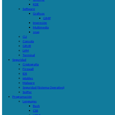
KDE
Software
Gráficos
GIMP
Impresión
Multimedia
snap
CLI
Consola
GRUB
LVM
Terminal
Seguridad
Criptografía
Firewall
IDS
iptables
Malware
Seguridad (Sistema Operativo)
Sniffer
Programación
Lenguajes
Bash
CSS