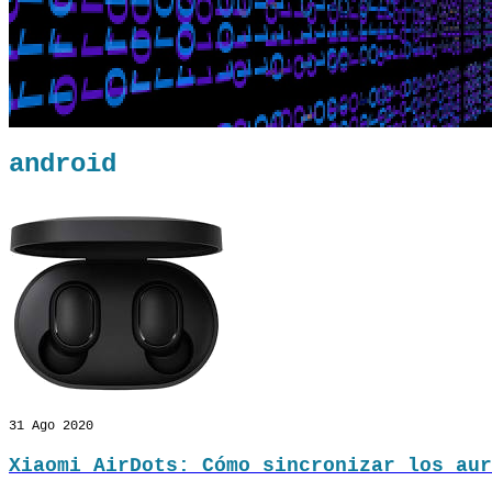
android
31
Ago 2020
Xiaomi AirDots: Cómo sincronizar los aur