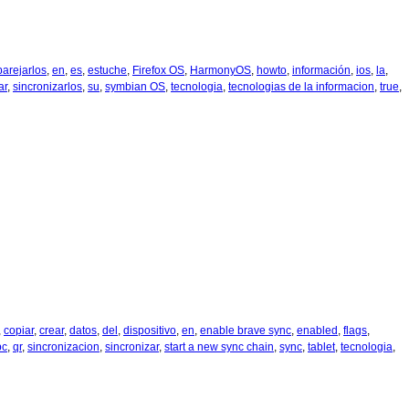
arejarlos
,
en
,
es
,
estuche
,
Firefox OS
,
HarmonyOS
,
howto
,
información
,
ios
,
la
,
ar
,
sincronizarlos
,
su
,
symbian OS
,
tecnologia
,
tecnologias de la informacion
,
true
,
,
copiar
,
crear
,
datos
,
del
,
dispositivo
,
en
,
enable brave sync
,
enabled
,
flags
,
pc
,
qr
,
sincronizacion
,
sincronizar
,
start a new sync chain
,
sync
,
tablet
,
tecnologia
,