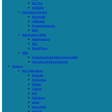
SSL/TLS
WebDAV
Electrónica de Red
Bluetooth
Cableado
Encaminamiento
WiFi
Aplicaciones Web
phpMyAdmin
SEO
WordPress
ASIR
Implantación de Aplicaciones Web
Servicios de Red e Internet
Sistema
Sist. Operativos
Android
Arch Linux
Debian
Fedora
iOS
Kali Linux
Linux
Linux Mint
macOS