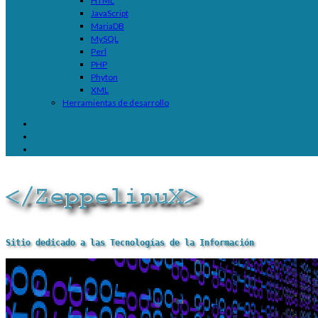
HTML
JavaScript
MariaDB
MySQL
Perl
PHP
Phyton
XML
Herramientas de desarrollo
Sitio dedicado a las Tecnologías de la Información