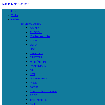
Skip to Main Content
Inicio
Todo
Redes
Servicios de Red
Apache
CIFS/SMB
Control remoto
CUPS
DLNA
DNS
Escáneres
FTP/FTPS
HTTP/HTTPS
IMAP/IMAPS
NFS
NTP
POP3/POP3S
Proxy
samba
Servicio de impresión
SGBD
SMTP/SMTPS
SSH