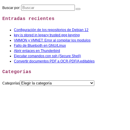
Buscar por:
Entradas recientes
Configuración de los repositorios de Debian 12
key is stored in legacy trusted.gpg keyring
VMMON y VMNET: Error al compilar los modulos
Fallo de Bluetooth en GNU/Linux
Abrir enlaces en Thunderbird
Ejecutar comandos con ssh (Secure Shell)
Convertir documentos PDF a OCR-PDF/A editables
Categorías
Categorías