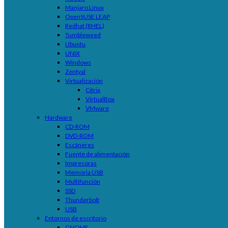
Manjaro Linux
OpenSUSE LEAP
Redhat (RHEL)
Tumbleweed
Ubuntu
UNIX
Windows
Zentyal
Virtualización
Citrix
VirtualBox
VMware
Hardware
CD-ROM
DVD-ROM
Escáneres
Fuente de alimentación
Impresoras
Memoria USB
Multifunción
SSD
Thunderbolt
USB
Entornos de escritorio
GNOME