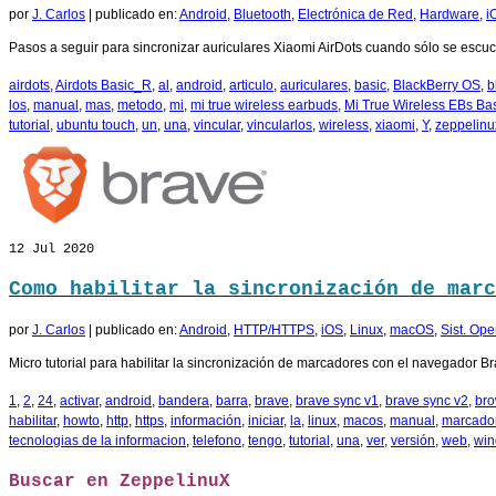
por
J. Carlos
|
publicado en:
Android
,
Bluetooth
,
Electrónica de Red
,
Hardware
,
i
Pasos a seguir para sincronizar auriculares Xiaomi AirDots cuando sólo se escuc
airdots
,
Airdots Basic_R
,
al
,
android
,
articulo
,
auriculares
,
basic
,
BlackBerry OS
,
b
los
,
manual
,
mas
,
metodo
,
mi
,
mi true wireless earbuds
,
Mi True Wireless EBs Ba
tutorial
,
ubuntu touch
,
un
,
una
,
vincular
,
vincularlos
,
wireless
,
xiaomi
,
Y
,
zeppelinu
12
Jul 2020
Como habilitar la sincronización de marc
por
J. Carlos
|
publicado en:
Android
,
HTTP/HTTPS
,
iOS
,
Linux
,
macOS
,
Sist. Ope
Micro tutorial para habilitar la sincronización de marcadores con el navegador Br
1
,
2
,
24
,
activar
,
android
,
bandera
,
barra
,
brave
,
brave sync v1
,
brave sync v2
,
bro
habilitar
,
howto
,
http
,
https
,
información
,
iniciar
,
la
,
linux
,
macos
,
manual
,
marcado
tecnologias de la informacion
,
telefono
,
tengo
,
tutorial
,
una
,
ver
,
versión
,
web
,
wi
Buscar en ZeppelinuX