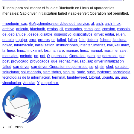
Tutorial para solucionar el fallo de Bluetooth en Linux al aparecer los
mensajes; Sap driver initialization failed y sap-server: Operation not permitted.
--noplugin=sap
,
/lib/systemd/system/bluetooth.service
,
al
,
arch
,
arch linux
,
archivo
,
articulo
,
bluetooth
,
centos
,
cli
,
comandos
,
como
,
con
,
consigo
,
consola
,
de
,
debian
,
del
,
desde
,
disable
,
dispositivo
,
dispositivos
,
driver
,
editar
,
el
,
en
,
enable
,
equipo
,
error
,
errores
,
es
,
failed
,
fallan
,
fallo
,
fedora
,
fichero
,
funciona
,
howto
,
información
,
initialization
,
instrucciones
,
intentar
,
interfaz
,
kali
,
kali linux
,
la
,
linea
,
linux
,
linux mint
,
los
,
manjaro
,
manjaro linux
,
manual
,
mas
,
mensaje
,
mensajes
,
metodo
,
no
,
not
,
O
,
opensuse
,
Operation
,
para
,
pc
,
permitted
,
por
,
post
,
provocado
,
provocados
,
que
,
redhat
,
rhel
,
sap
,
sap driver initialization
failed
,
sap-driver
,
sap-driver: Operation not permitted
,
se
,
si
,
sin
,
sled
,
solucion
,
solucionar
,
solucionarlo
,
start
,
status
,
stop
,
su
,
sudo
,
suse
,
systemctl
,
tecnologia
,
tecnologias de la informacion
,
terminal
,
tumbleweed
,
tutorial
,
ubuntu
,
un
,
una
,
vinculacion
,
vincular
,
Y
,
zeppelinux
7
Jul 2022