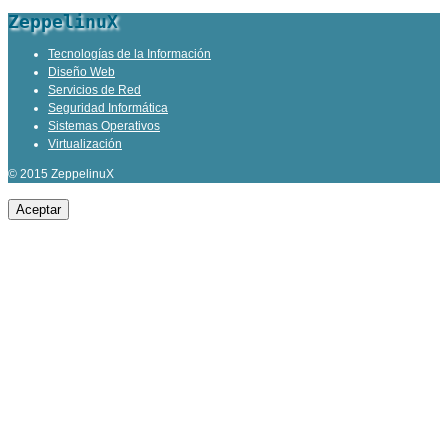
ZeppelinuX
Tecnologías de la Información
Diseño Web
Servicios de Red
Seguridad Informática
Sistemas Operativos
Virtualización
© 2015 ZeppelinuX
Aceptar