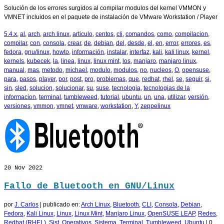
Solución de los errores surgidos al compilar modulos del kernel VMMON y
VMNET incluidos en el paquete de instalación de VMware Workstation / Player
5.4.x
,
al
,
arch
,
arch linux
,
articulo
,
centos
,
cli
,
comandos
,
como
,
compilacion
,
compilar
,
con
,
consola
,
crear
,
de
,
debian
,
del
,
desde
,
el
,
en
,
error
,
errores
,
es
,
fedora
,
gnu/linux
,
howto
,
información
,
instalar
,
interfaz
,
kali
,
kali linux
,
kernel
,
kernels
,
kubecek
,
la
,
linea
,
linux
,
linux mint
,
los
,
manjaro
,
manjaro linux
,
manual
,
mas
,
metodo
,
michael
,
modulo
,
modulos
,
no
,
nucleos
,
O
,
opensuse
,
para
,
pasos
,
player
,
por
,
post
,
pro
,
problemas
,
que
,
redhat
,
rhel
,
se
,
seguir
,
si
,
sin
,
sled
,
solucion
,
solucionar
,
su
,
suse
,
tecnologia
,
tecnologias de la
informacion
,
terminal
,
tumbleweed
,
tutorial
,
ubuntu
,
un
,
una
,
utilizar
,
versión
,
versiones
,
vmmon
,
vmnet
,
vmware
,
workstation
,
Y
,
zeppelinux
20
Nov 2022
Fallo de Bluetooth en GNU/Linux
por
J. Carlos
|
publicado en:
Arch Linux
,
Bluetooth
,
CLI
,
Consola
,
Debian
,
Fedora
,
Kali Linux
,
Linux
,
Linux Mint
,
Manjaro Linux
,
OpenSUSE LEAP
,
Redes
,
Redhat (RHEL)
,
Sist. Operativos
,
Sistema
,
Terminal
,
Tumbleweed
,
Ubuntu
|
0