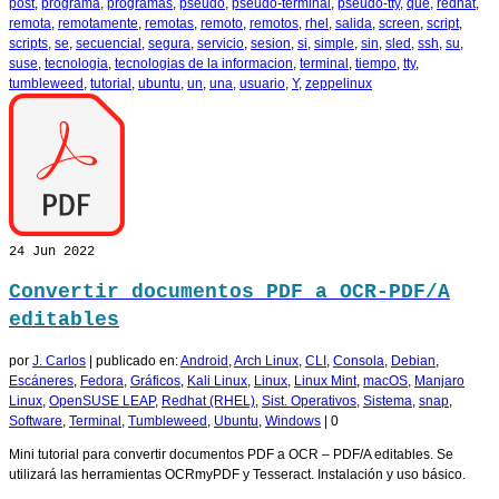
post
,
programa
,
programas
,
pseudo
,
pseudo-terminal
,
pseudo-tty
,
que
,
redhat
,
remota
,
remotamente
,
remotas
,
remoto
,
remotos
,
rhel
,
salida
,
screen
,
script
,
scripts
,
se
,
secuencial
,
segura
,
servicio
,
sesion
,
si
,
simple
,
sin
,
sled
,
ssh
,
su
,
suse
,
tecnologia
,
tecnologias de la informacion
,
terminal
,
tiempo
,
tty
,
tumbleweed
,
tutorial
,
ubuntu
,
un
,
una
,
usuario
,
Y
,
zeppelinux
24
Jun 2022
Convertir documentos PDF a OCR-PDF/A
editables
por
J. Carlos
|
publicado en:
Android
,
Arch Linux
,
CLI
,
Consola
,
Debian
,
Escáneres
,
Fedora
,
Gráficos
,
Kali Linux
,
Linux
,
Linux Mint
,
macOS
,
Manjaro
Linux
,
OpenSUSE LEAP
,
Redhat (RHEL)
,
Sist. Operativos
,
Sistema
,
snap
,
Software
,
Terminal
,
Tumbleweed
,
Ubuntu
,
Windows
|
0
Mini tutorial para convertir documentos PDF a OCR – PDF/A editables. Se
utilizará las herramientas OCRmyPDF y Tesseract. Instalación y uso básico.