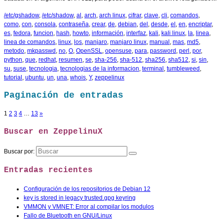
/etc/gshadow
,
/etc/shadow
,
al
,
arch
,
arch linux
,
cifrar
,
clave
,
cli
,
comandos
,
como
,
con
,
consola
,
contraseña
,
crear
,
de
,
debian
,
del
,
desde
,
el
,
en
,
encriptar
,
es
,
fedora
,
funcion
,
hash
,
howto
,
información
,
interfaz
,
kali
,
kali linux
,
la
,
linea
,
linea de comandos
,
linux
,
los
,
manjaro
,
manjaro linux
,
manual
,
mas
,
md5
,
metodo
,
mkpasswd
,
no
,
O
,
OpenSSL
,
opensuse
,
para
,
password
,
perl
,
por
,
python
,
que
,
redhat
,
resumen
,
se
,
sha-256
,
sha-512
,
sha256
,
sha512
,
si
,
sin
,
su
,
suse
,
tecnologia
,
tecnologias de la informacion
,
terminal
,
tumbleweed
,
tutorial
,
ubuntu
,
un
,
una
,
whois
,
Y
,
zeppelinux
Paginación de entradas
1
2
3
4
…
13
»
Buscar en ZeppelinuX
Buscar por:
Entradas recientes
Configuración de los repositorios de Debian 12
key is stored in legacy trusted.gpg keyring
VMMON y VMNET: Error al compilar los modulos
Fallo de Bluetooth en GNU/Linux