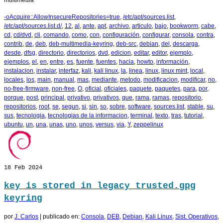
multimedia
-oAcquire::AllowInsecureRepositories=true
,
/etc/apt/sources.list
,
/etc/apt/sources.list.d/
,
12
,
al
,
ante
,
apt
,
archivo
,
articulo
,
bajo
,
bookworm
,
cabe
,
cd
,
cd/dvd
,
cli
,
comando
,
como
,
con
,
configuración
,
configurar
,
consola
,
contra
,
contrib
,
de
,
deb
,
deb-multimedia-keyring
,
deb-src
,
debian
,
del
,
descarga
,
desde
,
dfsg
,
directorio
,
directorios
,
dvd
,
edicion
,
editar
,
editor
,
ejemplo
,
ejemplos
,
el
,
en
,
entre
,
es
,
fuente
,
fuentes
,
hacia
,
howto
,
información
,
instalacion
,
instalar
,
interfaz
,
kali
,
kali linux
,
la
,
linea
,
linux
,
linux mint
,
local
,
locales
,
los
,
main
,
manual
,
mas
,
mediante
,
metodo
,
modificacion
,
modificar
,
no
,
no-free-firmware
,
non-free
,
O
,
oficial
,
oficiales
,
paquete
,
paquetes
,
para
,
por
,
porque
,
post
,
principal
,
privativo
,
privativos
,
que
,
rama
,
ramas
,
repositorio
,
repositorios
,
root
,
se
,
segun
,
si
,
sin
,
so
,
sobre
,
software
,
sources.list
,
stable
,
su
,
sus
,
tecnologia
,
tecnologias de la informacion
,
terminal
,
texto
,
tras
,
tutorial
,
ubuntu
,
un
,
una
,
unas
,
uno
,
unos
,
versus
,
via
,
Y
,
zeppelinux
18
Feb 2024
key is stored in legacy trusted.gpg
keyring
por
J. Carlos
|
publicado en:
Consola
,
DEB
,
Debian
,
Kali Linux
,
Sist. Operativos
,