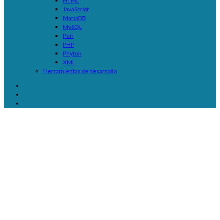
HTML
JavaScript
MariaDB
MySQL
Perl
PHP
Phyton
XML
Herramientas de desarrollo