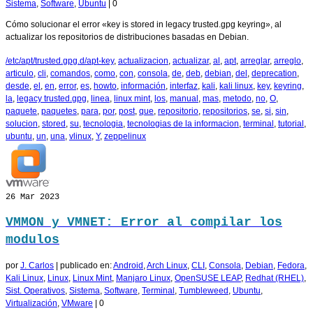
Sistema
,
Software
,
Ubuntu
|
0
Cómo solucionar el error «key is stored in legacy trusted.gpg keyring», al
actualizar los repositorios de distribuciones basadas en Debian.
/etc/apt/trusted.gpg.d/apt-key
,
actualizacion
,
actualizar
,
al
,
apt
,
arreglar
,
arreglo
,
articulo
,
cli
,
comandos
,
como
,
con
,
consola
,
de
,
deb
,
debian
,
del
,
deprecation
,
desde
,
el
,
en
,
error
,
es
,
howto
,
información
,
interfaz
,
kali
,
kali linux
,
key
,
keyring
,
la
,
legacy trusted.gpg
,
linea
,
linux mint
,
los
,
manual
,
mas
,
metodo
,
no
,
O
,
paquete
,
paquetes
,
para
,
por
,
post
,
que
,
repositorio
,
repositorios
,
se
,
si
,
sin
,
solucion
,
stored
,
su
,
tecnologia
,
tecnologias de la informacion
,
terminal
,
tutorial
,
ubuntu
,
un
,
una
,
vlinux
,
Y
,
zeppelinux
26
Mar 2023
VMMON y VMNET: Error al compilar los
modulos
por
J. Carlos
|
publicado en:
Android
,
Arch Linux
,
CLI
,
Consola
,
Debian
,
Fedora
,
Kali Linux
,
Linux
,
Linux Mint
,
Manjaro Linux
,
OpenSUSE LEAP
,
Redhat (RHEL)
,
Sist. Operativos
,
Sistema
,
Software
,
Terminal
,
Tumbleweed
,
Ubuntu
,
Virtualización
,
VMware
|
0