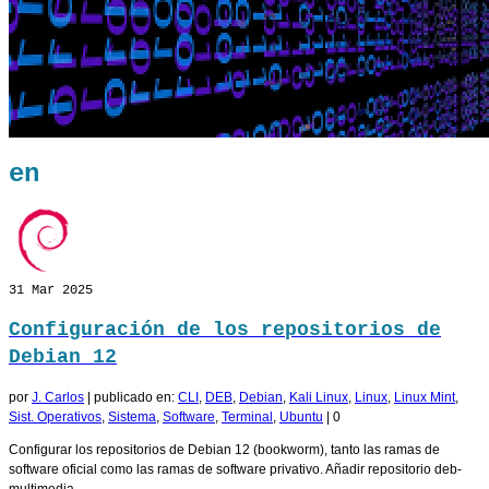
en
31
Mar 2025
Configuración de los repositorios de
Debian 12
por
J. Carlos
|
publicado en:
CLI
,
DEB
,
Debian
,
Kali Linux
,
Linux
,
Linux Mint
,
Sist. Operativos
,
Sistema
,
Software
,
Terminal
,
Ubuntu
|
0
Configurar los repositorios de Debian 12 (bookworm), tanto las ramas de
software oficial como las ramas de software privativo. Añadir repositorio deb-