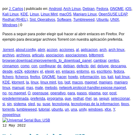
por
J. Carlos
|
publicado en:
Android
,
Arch Linux
,
Debian
,
Fedora
,
GNOME
,
iOS
,
Kali Linux
,
KDE
,
Linux
,
Linux Mint
,
macOS
,
Manjaro Linux
,
OpenSUSE LEAP
,
Redhat (RHEL)
,
Sist. Operativos
,
Software
,
Tumbleweed
,
Ubuntu
,
UNIX
,
Windows
|
0
Pasos a seguir para poder elegir qué hacer al abrir enlaces en Firefox. Por
ejemplo para descargar archivos Torrent con nuestra aplicación preferida.
.torrent
,
about:config
,
abrir
,
accion
,
acciones
,
al
,
aplicacion
,
arch
,
arch linux
,
archivo
,
archivos
,
articulo
,
asociacion
,
asociaciones
,
bittorrent
,
browser.download.improvements_to_download_panel
,
cambiar
,
centos
,
cinnamon
,
como
,
con
,
configurar
,
de
,
debian
,
defecto
,
del
,
deluge
,
descarga
,
desde
,
ed2k
,
edonkey
,
el
,
elegir
,
en
,
enlaces
,
entorno
,
es
,
escritorio
,
fedora
,
fichero
,
ficheros
,
firefox
,
GNOME
,
hacer
,
howto
,
información
,
ios
,
kali
,
kali linux
,
KDE
,
ktorrent
,
la
,
linux
,
linux mint
,
los
,
lxqt
,
macos
,
magnet
,
manjaro
,
manjaro
linux
,
manual
,
mas
,
mate
,
metodo
,
network.protocol-handler.expose.magnet
,
no
,
no magnet
,
O
,
opensuse
,
operativo
,
para
,
pasos
,
plasma
,
por
,
post
,
predeterminada
,
preferida
,
programa
,
que
,
redhat
,
rhel
,
se
,
seguir
,
seleccionar
,
si
,
sin
,
sistema
,
sled
,
su
,
suse
,
tecnologia
,
tecnologias de la informacion
,
tipos
,
torrents
,
tumbleweed
,
tutorial
,
ubuntu
,
un
,
una
,
unity
,
windows
,
xfce
,
Y
,
zeppelinux
12
May 2022