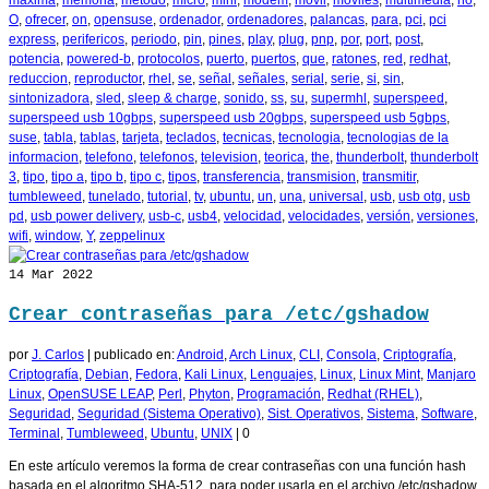
maxima
,
memoria
,
metodo
,
micro
,
mini
,
modem
,
movil
,
moviles
,
multimedia
,
no
,
O
,
ofrecer
,
on
,
opensuse
,
ordenador
,
ordenadores
,
palancas
,
para
,
pci
,
pci
express
,
perifericos
,
periodo
,
pin
,
pines
,
play
,
plug
,
pnp
,
por
,
port
,
post
,
potencia
,
powered-b
,
protocolos
,
puerto
,
puertos
,
que
,
ratones
,
red
,
redhat
,
reduccion
,
reproductor
,
rhel
,
se
,
señal
,
señales
,
serial
,
serie
,
si
,
sin
,
sintonizadora
,
sled
,
sleep & charge
,
sonido
,
ss
,
su
,
supermhl
,
superspeed
,
superspeed usb 10gbps
,
superspeed usb 20gbps
,
superspeed usb 5gbps
,
suse
,
tabla
,
tablas
,
tarjeta
,
teclados
,
tecnicas
,
tecnologia
,
tecnologias de la
informacion
,
telefono
,
telefonos
,
television
,
teorica
,
the
,
thunderbolt
,
thunderbolt
3
,
tipo
,
tipo a
,
tipo b
,
tipo c
,
tipos
,
transferencia
,
transmision
,
transmitir
,
tumbleweed
,
tunelado
,
tutorial
,
tv
,
ubuntu
,
un
,
una
,
universal
,
usb
,
usb otg
,
usb
pd
,
usb power delivery
,
usb-c
,
usb4
,
velocidad
,
velocidades
,
versión
,
versiones
,
wifi
,
window
,
Y
,
zeppelinux
14
Mar 2022
Crear contraseñas para /etc/gshadow
por
J. Carlos
|
publicado en:
Android
,
Arch Linux
,
CLI
,
Consola
,
Criptografía
,
Criptografía
,
Debian
,
Fedora
,
Kali Linux
,
Lenguajes
,
Linux
,
Linux Mint
,
Manjaro
Linux
,
OpenSUSE LEAP
,
Perl
,
Phyton
,
Programación
,
Redhat (RHEL)
,
Seguridad
,
Seguridad (Sistema Operativo)
,
Sist. Operativos
,
Sistema
,
Software
,
Terminal
,
Tumbleweed
,
Ubuntu
,
UNIX
|
0
En este artículo veremos la forma de crear contraseñas con una función hash
basada en el algoritmo SHA-512, para poder usarla en el archivo /etc/gshadow.