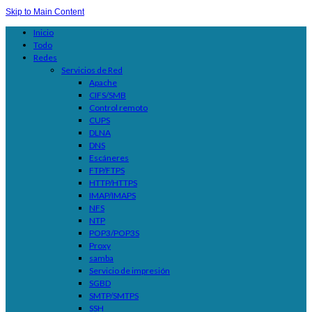
Skip to Main Content
Inicio
Todo
Redes
Servicios de Red
Apache
CIFS/SMB
Control remoto
CUPS
DLNA
DNS
Escáneres
FTP/FTPS
HTTP/HTTPS
IMAP/IMAPS
NFS
NTP
POP3/POP3S
Proxy
samba
Servicio de impresión
SGBD
SMTP/SMTPS
SSH