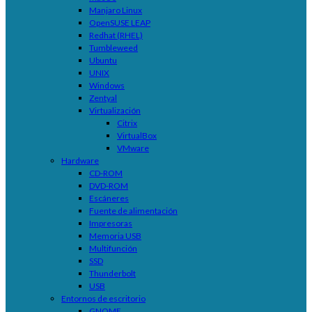
Manjaro Linux
OpenSUSE LEAP
Redhat (RHEL)
Tumbleweed
Ubuntu
UNIX
Windows
Zentyal
Virtualización
Citrix
VirtualBox
VMware
Hardware
CD-ROM
DVD-ROM
Escáneres
Fuente de alimentación
Impresoras
Memoria USB
Multifunción
SSD
Thunderbolt
USB
Entornos de escritorio
GNOME