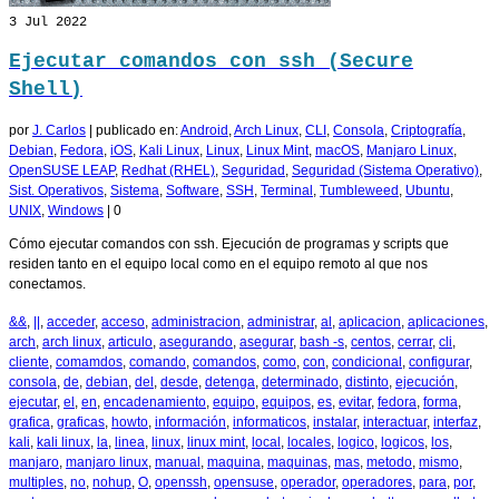
3
Jul 2022
Ejecutar comandos con ssh (Secure
Shell)
por
J. Carlos
|
publicado en:
Android
,
Arch Linux
,
CLI
,
Consola
,
Criptografía
,
Debian
,
Fedora
,
iOS
,
Kali Linux
,
Linux
,
Linux Mint
,
macOS
,
Manjaro Linux
,
OpenSUSE LEAP
,
Redhat (RHEL)
,
Seguridad
,
Seguridad (Sistema Operativo)
,
Sist. Operativos
,
Sistema
,
Software
,
SSH
,
Terminal
,
Tumbleweed
,
Ubuntu
,
UNIX
,
Windows
|
0
Cómo ejecutar comandos con ssh. Ejecución de programas y scripts que
residen tanto en el equipo local como en el equipo remoto al que nos
conectamos.
&&
,
||
,
acceder
,
acceso
,
administracion
,
administrar
,
al
,
aplicacion
,
aplicaciones
,
arch
,
arch linux
,
articulo
,
asegurando
,
asegurar
,
bash -s
,
centos
,
cerrar
,
cli
,
cliente
,
comamdos
,
comando
,
comandos
,
como
,
con
,
condicional
,
configurar
,
consola
,
de
,
debian
,
del
,
desde
,
detenga
,
determinado
,
distinto
,
ejecución
,
ejecutar
,
el
,
en
,
encadenamiento
,
equipo
,
equipos
,
es
,
evitar
,
fedora
,
forma
,
grafica
,
graficas
,
howto
,
información
,
informaticos
,
instalar
,
interactuar
,
interfaz
,
kali
,
kali linux
,
la
,
linea
,
linux
,
linux mint
,
local
,
locales
,
logico
,
logicos
,
los
,
manjaro
,
manjaro linux
,
manual
,
maquina
,
maquinas
,
mas
,
metodo
,
mismo
,
multiples
,
no
,
nohup
,
O
,
openssh
,
opensuse
,
operador
,
operadores
,
para
,
por
,