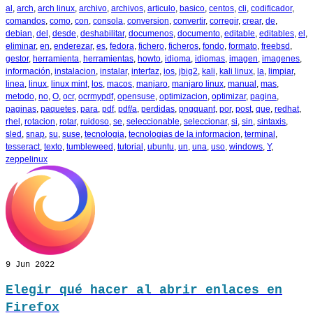
al
,
arch
,
arch linux
,
archivo
,
archivos
,
articulo
,
basico
,
centos
,
cli
,
codificador
,
comandos
,
como
,
con
,
consola
,
conversion
,
convertir
,
corregir
,
crear
,
de
,
debian
,
del
,
desde
,
deshabilitar
,
documenos
,
documento
,
editable
,
editables
,
el
,
eliminar
,
en
,
enderezar
,
es
,
fedora
,
fichero
,
ficheros
,
fondo
,
formato
,
freebsd
,
gestor
,
herramienta
,
herramientas
,
howto
,
idioma
,
idiomas
,
imagen
,
imagenes
,
información
,
instalacion
,
instalar
,
interfaz
,
ios
,
jbig2
,
kali
,
kali linux
,
la
,
limpiar
,
linea
,
linux
,
linux mint
,
los
,
macos
,
manjaro
,
manjaro linux
,
manual
,
mas
,
metodo
,
no
,
O
,
ocr
,
ocrmypdf
,
opensuse
,
optimizacion
,
optimizar
,
pagina
,
paginas
,
paquetes
,
para
,
pdf
,
pdf/a
,
perdidas
,
pngquant
,
por
,
post
,
que
,
redhat
,
rhel
,
rotacion
,
rotar
,
ruidoso
,
se
,
seleccionable
,
seleccionar
,
si
,
sin
,
sintaxis
,
sled
,
snap
,
su
,
suse
,
tecnologia
,
tecnologias de la informacion
,
terminal
,
tesseract
,
texto
,
tumbleweed
,
tutorial
,
ubuntu
,
un
,
una
,
uso
,
windows
,
Y
,
zeppelinux
9
Jun 2022
Elegir qué hacer al abrir enlaces en
Firefox