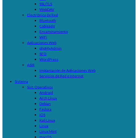
SSL/TLS
WebDAV
Electrónica de Red
Bluetooth
Cableado
Encaminamiento
WiFi
Aplicaciones Web
phpMyAdmin
SEO
WordPress
ASIR
Implantación de Aplicaciones Web
Servicios de Red e Internet
Sistema
Sist. Operativos
Android
Arch Linux
Debian
Fedora
iOS
Kali Linux
Linux
Linux Mint
macOS