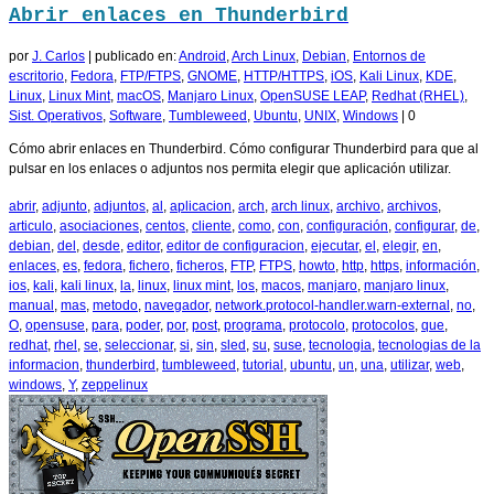
Abrir enlaces en Thunderbird
por
J. Carlos
|
publicado en:
Android
,
Arch Linux
,
Debian
,
Entornos de
escritorio
,
Fedora
,
FTP/FTPS
,
GNOME
,
HTTP/HTTPS
,
iOS
,
Kali Linux
,
KDE
,
Linux
,
Linux Mint
,
macOS
,
Manjaro Linux
,
OpenSUSE LEAP
,
Redhat (RHEL)
,
Sist. Operativos
,
Software
,
Tumbleweed
,
Ubuntu
,
UNIX
,
Windows
|
0
Cómo abrir enlaces en Thunderbird. Cómo configurar Thunderbird para que al
pulsar en los enlaces o adjuntos nos permita elegir que aplicación utilizar.
abrir
,
adjunto
,
adjuntos
,
al
,
aplicacion
,
arch
,
arch linux
,
archivo
,
archivos
,
articulo
,
asociaciones
,
centos
,
cliente
,
como
,
con
,
configuración
,
configurar
,
de
,
debian
,
del
,
desde
,
editor
,
editor de configuracion
,
ejecutar
,
el
,
elegir
,
en
,
enlaces
,
es
,
fedora
,
fichero
,
ficheros
,
FTP
,
FTPS
,
howto
,
http
,
https
,
información
,
ios
,
kali
,
kali linux
,
la
,
linux
,
linux mint
,
los
,
macos
,
manjaro
,
manjaro linux
,
manual
,
mas
,
metodo
,
navegador
,
network.protocol-handler.warn-external
,
no
,
O
,
opensuse
,
para
,
poder
,
por
,
post
,
programa
,
protocolo
,
protocolos
,
que
,
redhat
,
rhel
,
se
,
seleccionar
,
si
,
sin
,
sled
,
su
,
suse
,
tecnologia
,
tecnologias de la
informacion
,
thunderbird
,
tumbleweed
,
tutorial
,
ubuntu
,
un
,
una
,
utilizar
,
web
,
windows
,
Y
,
zeppelinux