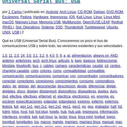
Universal Serial Bus: USB
por
J. Carlos
|
publicado en:
Android
,
Arch Linux
,
CD-ROM
,
Debian
,
DVD-ROM
,
Escáneres
,
Fedora
,
Hardware
,
Impresoras
,
iOS
,
Kali Linux
,
Linux
,
Linux Mint
,
macOS
,
Manjaro Linux
,
Memoria USB
,
Multifunción
,
OpenSUSE LEAP
,
Redhat
(RHEL)
,
Sist. Operativos
,
Sistema
,
SSD
,
Thunderbolt
,
Tumbleweed
,
Ubuntu
,
UNIX
,
USB
|
2
Qué es USB (Universal Serial Bus). Conoceremos un poco el bus de
comunicaciones USB y sobre todo, las versiones existentes y sus velocidades.
1.0
,
11
,
2.0
,
24
,
3.0
,
3.1
,
3.2
,
4
,
4.0
,
5
,
9
,
a
,
al
,
alimentacion
,
always on
,
AND
,
anterior
,
anteriores
,
arch
,
arch linux
,
articulo
,
b
,
bajo
,
basicos
,
bidireccional
,
blindaje
,
bluetooth
,
bus
,
c
,
cables
,
camara
,
caracteristicas
,
caudal
,
cd
,
centos
,
charging capable
,
color
,
colores
,
como
,
compatibilidad
,
compatible
,
comunicación
,
comunicaciones
,
comunicar
,
con
,
concentrador
,
concentradores
,
conectar
,
conectores
,
conexiones
,
conocimientos
,
consumo
,
corporativos
,
datos
,
de
,
debian
,
del
,
desconectar
,
descripcion
,
desde
,
diferencial
,
digital
,
digitales
,
disco
,
display
,
displayport
,
dispositivos
,
disqueteras
,
duplex
,
duro
,
dvd
,
efectiva
,
efectivas
,
ehternet
,
el
,
electrica
,
electronico
,
en
,
energia
,
es
,
escáner
,
especificaciones
,
estandar
,
estandares
,
express
,
externo
,
externos
,
fedora
,
full
,
gen 1x1
,
gen 2x1
,
gen 2x2
,
gen1
,
gen2
,
go
,
gps
,
grabador
,
half
,
hd
,
hdmi
,
hilos
,
host
,
hot
,
hot plug
,
howto
,
hub
,
hub usb
,
impresora
,
información
,
interfaces
,
joystick
,
kali
,
kali linux
,
la
,
lector
,
linux
,
linux mint
,
logitud
,
logos
,
longitud
,
longitudes
,
los
,
macos
,
mando
,
manjaro
,
manjaro linux
,
manual
,
mas
,