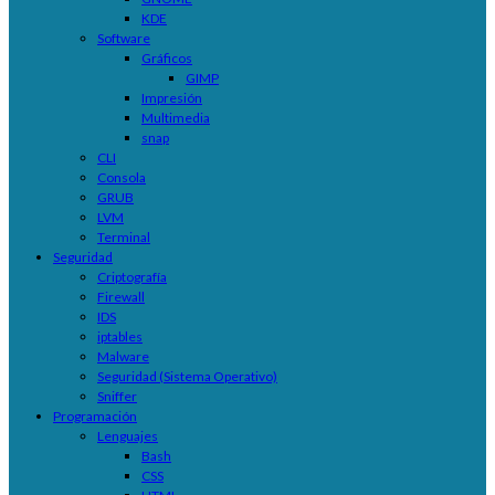
KDE
Software
Gráficos
GIMP
Impresión
Multimedia
snap
CLI
Consola
GRUB
LVM
Terminal
Seguridad
Criptografía
Firewall
IDS
iptables
Malware
Seguridad (Sistema Operativo)
Sniffer
Programación
Lenguajes
Bash
CSS