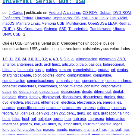
Universal Serial Bus: USB
por
J. Carlos
|
publicado en:
Android
,
Arch Linux
,
CD-ROM
,
Debian
,
DVD-ROM
,
Escáneres
,
Fedora
,
Hardware
,
Impresoras
,
iOS
,
Kali Linux
,
Linux
,
Linux Mint
,
macOS
,
Manjaro Linux
,
Memoria USB
,
Multifunción
,
OpenSUSE LEAP
,
Redhat
(RHEL)
,
Sist. Operativos
,
Sistema
,
SSD
,
Thunderbolt
,
Tumbleweed
,
Ubuntu
,
UNIX
,
USB
|
2
Qué es USB (Universal Serial Bus). Conoceremos un poco el bus de
comunicaciones USB y sobre todo, las versiones existentes y sus velocidades.
1.0
,
11
,
2.0
,
24
,
3.0
,
3.1
,
3.2
,
4
,
4.0
,
5
,
9
,
a
,
al
,
alimentacion
,
always on
,
AND
,
anterior
,
anteriores
,
arch
,
arch linux
,
articulo
,
b
,
bajo
,
basicos
,
bidireccional
,
blindaje
,
bluetooth
,
bus
,
c
,
cables
,
camara
,
caracteristicas
,
caudal
,
cd
,
centos
,
charging capable
,
color
,
colores
,
como
,
compatibilidad
,
compatible
,
comunicación
,
comunicaciones
,
comunicar
,
con
,
concentrador
,
concentradores
,
conectar
,
conectores
,
conexiones
,
conocimientos
,
consumo
,
corporativos
,
datos
,
de
,
debian
,
del
,
desconectar
,
descripcion
,
desde
,
diferencial
,
digital
,
digitales
,
disco
,
display
,
displayport
,
dispositivos
,
disqueteras
,
duplex
,
duro
,
dvd
,
efectiva
,
efectivas
,
ehternet
,
el
,
electrica
,
electronico
,
en
,
energia
,
es
,
escáner
,
especificaciones
,
estandar
,
estandares
,
express
,
externo
,
externos
,
fedora
,
full
,
gen 1x1
,
gen 2x1
,
gen 2x2
,
gen1
,
gen2
,
go
,
gps
,
grabador
,
half
,
hd
,
hdmi
,
hilos
,
host
,
hot
,
hot plug
,
howto
,
hub
,
hub usb
,
impresora
,
información
,
interfaces
,
joystick
,
kali
,
kali linux
,
la
,
lector
,
linux
,
linux mint
,
logitud
,
logos
,
longitud
,
longitudes
,
los
,
macos
,
mando
,
manjaro
,
manjaro linux
,
manual
,
mas
,