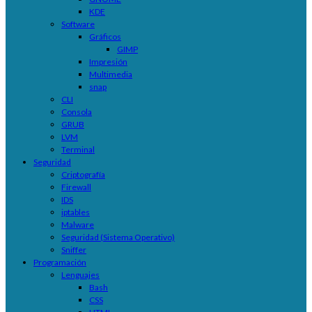
KDE
Software
Gráficos
GIMP
Impresión
Multimedia
snap
CLI
Consola
GRUB
LVM
Terminal
Seguridad
Criptografía
Firewall
IDS
iptables
Malware
Seguridad (Sistema Operativo)
Sniffer
Programación
Lenguajes
Bash
CSS