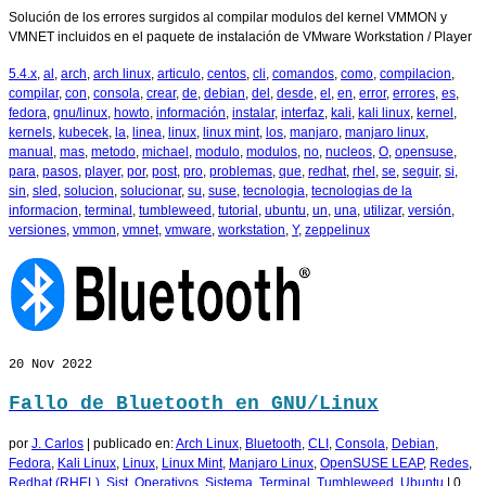
Solución de los errores surgidos al compilar modulos del kernel VMMON y
VMNET incluidos en el paquete de instalación de VMware Workstation / Player
5.4.x
,
al
,
arch
,
arch linux
,
articulo
,
centos
,
cli
,
comandos
,
como
,
compilacion
,
compilar
,
con
,
consola
,
crear
,
de
,
debian
,
del
,
desde
,
el
,
en
,
error
,
errores
,
es
,
fedora
,
gnu/linux
,
howto
,
información
,
instalar
,
interfaz
,
kali
,
kali linux
,
kernel
,
kernels
,
kubecek
,
la
,
linea
,
linux
,
linux mint
,
los
,
manjaro
,
manjaro linux
,
manual
,
mas
,
metodo
,
michael
,
modulo
,
modulos
,
no
,
nucleos
,
O
,
opensuse
,
para
,
pasos
,
player
,
por
,
post
,
pro
,
problemas
,
que
,
redhat
,
rhel
,
se
,
seguir
,
si
,
sin
,
sled
,
solucion
,
solucionar
,
su
,
suse
,
tecnologia
,
tecnologias de la
informacion
,
terminal
,
tumbleweed
,
tutorial
,
ubuntu
,
un
,
una
,
utilizar
,
versión
,
versiones
,
vmmon
,
vmnet
,
vmware
,
workstation
,
Y
,
zeppelinux
20
Nov 2022
Fallo de Bluetooth en GNU/Linux
por
J. Carlos
|
publicado en:
Arch Linux
,
Bluetooth
,
CLI
,
Consola
,
Debian
,
Fedora
,
Kali Linux
,
Linux
,
Linux Mint
,
Manjaro Linux
,
OpenSUSE LEAP
,
Redes
,
Redhat (RHEL)
,
Sist. Operativos
,
Sistema
,
Terminal
,
Tumbleweed
,
Ubuntu
|
0