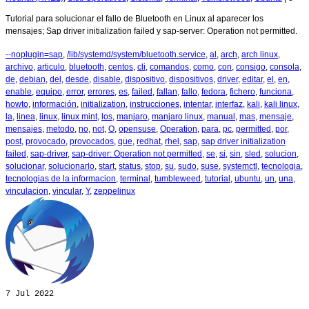
Tutorial para solucionar el fallo de Bluetooth en Linux al aparecer los
mensajes; Sap driver initialization failed y sap-server: Operation not permitted.
--noplugin=sap
,
/lib/systemd/system/bluetooth.service
,
al
,
arch
,
arch linux
,
archivo
,
articulo
,
bluetooth
,
centos
,
cli
,
comandos
,
como
,
con
,
consigo
,
consola
,
de
,
debian
,
del
,
desde
,
disable
,
dispositivo
,
dispositivos
,
driver
,
editar
,
el
,
en
,
enable
,
equipo
,
error
,
errores
,
es
,
failed
,
fallan
,
fallo
,
fedora
,
fichero
,
funciona
,
howto
,
información
,
initialization
,
instrucciones
,
intentar
,
interfaz
,
kali
,
kali linux
,
la
,
linea
,
linux
,
linux mint
,
los
,
manjaro
,
manjaro linux
,
manual
,
mas
,
mensaje
,
mensajes
,
metodo
,
no
,
not
,
O
,
opensuse
,
Operation
,
para
,
pc
,
permitted
,
por
,
post
,
provocado
,
provocados
,
que
,
redhat
,
rhel
,
sap
,
sap driver initialization
failed
,
sap-driver
,
sap-driver: Operation not permitted
,
se
,
si
,
sin
,
sled
,
solucion
,
solucionar
,
solucionarlo
,
start
,
status
,
stop
,
su
,
sudo
,
suse
,
systemctl
,
tecnologia
,
tecnologias de la informacion
,
terminal
,
tumbleweed
,
tutorial
,
ubuntu
,
un
,
una
,
vinculacion
,
vincular
,
Y
,
zeppelinux
7
Jul 2022