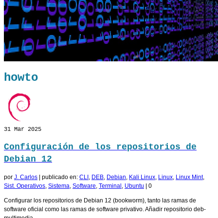
howto
31
Mar 2025
Configuración de los repositorios de
Debian 12
por
J. Carlos
|
publicado en:
CLI
,
DEB
,
Debian
,
Kali Linux
,
Linux
,
Linux Mint
,
Sist. Operativos
,
Sistema
,
Software
,
Terminal
,
Ubuntu
|
0
Configurar los repositorios de Debian 12 (bookworm), tanto las ramas de
software oficial como las ramas de software privativo. Añadir repositorio deb-