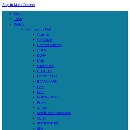
Skip to Main Content
Inicio
Todo
Redes
Servicios de Red
Apache
CIFS/SMB
Control remoto
CUPS
DLNA
DNS
Escáneres
FTP/FTPS
HTTP/HTTPS
IMAP/IMAPS
NFS
NTP
POP3/POP3S
Proxy
samba
Servicio de impresión
SGBD
SMTP/SMTPS
SSH