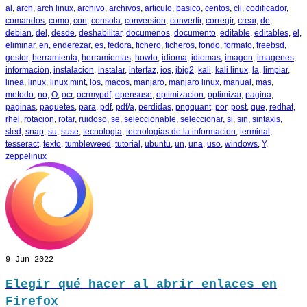
al
,
arch
,
arch linux
,
archivo
,
archivos
,
articulo
,
basico
,
centos
,
cli
,
codificador
,
comandos
,
como
,
con
,
consola
,
conversion
,
convertir
,
corregir
,
crear
,
de
,
debian
,
del
,
desde
,
deshabilitar
,
documenos
,
documento
,
editable
,
editables
,
el
,
eliminar
,
en
,
enderezar
,
es
,
fedora
,
fichero
,
ficheros
,
fondo
,
formato
,
freebsd
,
gestor
,
herramienta
,
herramientas
,
howto
,
idioma
,
idiomas
,
imagen
,
imagenes
,
información
,
instalacion
,
instalar
,
interfaz
,
ios
,
jbig2
,
kali
,
kali linux
,
la
,
limpiar
,
linea
,
linux
,
linux mint
,
los
,
macos
,
manjaro
,
manjaro linux
,
manual
,
mas
,
metodo
,
no
,
O
,
ocr
,
ocrmypdf
,
opensuse
,
optimizacion
,
optimizar
,
pagina
,
paginas
,
paquetes
,
para
,
pdf
,
pdf/a
,
perdidas
,
pngquant
,
por
,
post
,
que
,
redhat
,
rhel
,
rotacion
,
rotar
,
ruidoso
,
se
,
seleccionable
,
seleccionar
,
si
,
sin
,
sintaxis
,
sled
,
snap
,
su
,
suse
,
tecnologia
,
tecnologias de la informacion
,
terminal
,
tesseract
,
texto
,
tumbleweed
,
tutorial
,
ubuntu
,
un
,
una
,
uso
,
windows
,
Y
,
zeppelinux
9
Jun 2022
Elegir qué hacer al abrir enlaces en
Firefox