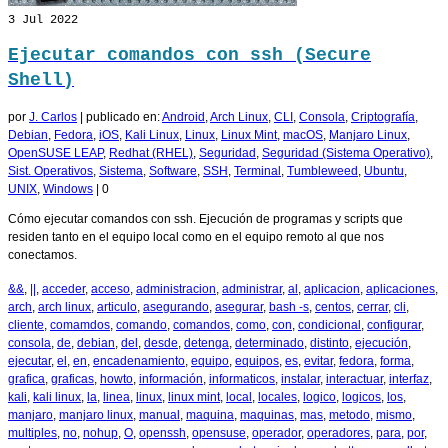
3
Jul 2022
Ejecutar comandos con ssh (Secure
Shell)
por
J. Carlos
|
publicado en:
Android
,
Arch Linux
,
CLI
,
Consola
,
Criptografía
,
Debian
,
Fedora
,
iOS
,
Kali Linux
,
Linux
,
Linux Mint
,
macOS
,
Manjaro Linux
,
OpenSUSE LEAP
,
Redhat (RHEL)
,
Seguridad
,
Seguridad (Sistema Operativo)
,
Sist. Operativos
,
Sistema
,
Software
,
SSH
,
Terminal
,
Tumbleweed
,
Ubuntu
,
UNIX
,
Windows
|
0
Cómo ejecutar comandos con ssh. Ejecución de programas y scripts que
residen tanto en el equipo local como en el equipo remoto al que nos
conectamos.
&&
,
||
,
acceder
,
acceso
,
administracion
,
administrar
,
al
,
aplicacion
,
aplicaciones
,
arch
,
arch linux
,
articulo
,
asegurando
,
asegurar
,
bash -s
,
centos
,
cerrar
,
cli
,
cliente
,
comamdos
,
comando
,
comandos
,
como
,
con
,
condicional
,
configurar
,
consola
,
de
,
debian
,
del
,
desde
,
detenga
,
determinado
,
distinto
,
ejecución
,
ejecutar
,
el
,
en
,
encadenamiento
,
equipo
,
equipos
,
es
,
evitar
,
fedora
,
forma
,
grafica
,
graficas
,
howto
,
información
,
informaticos
,
instalar
,
interactuar
,
interfaz
,
kali
,
kali linux
,
la
,
linea
,
linux
,
linux mint
,
local
,
locales
,
logico
,
logicos
,
los
,
manjaro
,
manjaro linux
,
manual
,
maquina
,
maquinas
,
mas
,
metodo
,
mismo
,
multiples
,
no
,
nohup
,
O
,
openssh
,
opensuse
,
operador
,
operadores
,
para
,
por
,