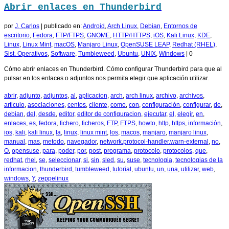
Abrir enlaces en Thunderbird
por
J. Carlos
|
publicado en:
Android
,
Arch Linux
,
Debian
,
Entornos de
escritorio
,
Fedora
,
FTP/FTPS
,
GNOME
,
HTTP/HTTPS
,
iOS
,
Kali Linux
,
KDE
,
Linux
,
Linux Mint
,
macOS
,
Manjaro Linux
,
OpenSUSE LEAP
,
Redhat (RHEL)
,
Sist. Operativos
,
Software
,
Tumbleweed
,
Ubuntu
,
UNIX
,
Windows
|
0
Cómo abrir enlaces en Thunderbird. Cómo configurar Thunderbird para que al
pulsar en los enlaces o adjuntos nos permita elegir que aplicación utilizar.
abrir
,
adjunto
,
adjuntos
,
al
,
aplicacion
,
arch
,
arch linux
,
archivo
,
archivos
,
articulo
,
asociaciones
,
centos
,
cliente
,
como
,
con
,
configuración
,
configurar
,
de
,
debian
,
del
,
desde
,
editor
,
editor de configuracion
,
ejecutar
,
el
,
elegir
,
en
,
enlaces
,
es
,
fedora
,
fichero
,
ficheros
,
FTP
,
FTPS
,
howto
,
http
,
https
,
información
,
ios
,
kali
,
kali linux
,
la
,
linux
,
linux mint
,
los
,
macos
,
manjaro
,
manjaro linux
,
manual
,
mas
,
metodo
,
navegador
,
network.protocol-handler.warn-external
,
no
,
O
,
opensuse
,
para
,
poder
,
por
,
post
,
programa
,
protocolo
,
protocolos
,
que
,
redhat
,
rhel
,
se
,
seleccionar
,
si
,
sin
,
sled
,
su
,
suse
,
tecnologia
,
tecnologias de la
informacion
,
thunderbird
,
tumbleweed
,
tutorial
,
ubuntu
,
un
,
una
,
utilizar
,
web
,
windows
,
Y
,
zeppelinux