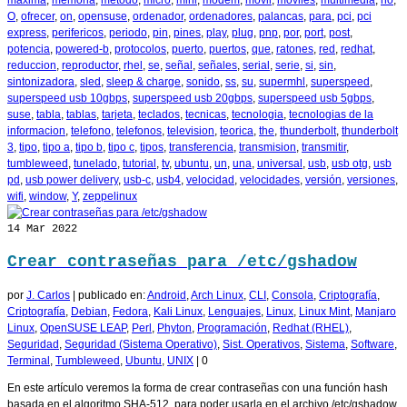
maxima
,
memoria
,
metodo
,
micro
,
mini
,
modem
,
movil
,
moviles
,
multimedia
,
no
,
O
,
ofrecer
,
on
,
opensuse
,
ordenador
,
ordenadores
,
palancas
,
para
,
pci
,
pci
express
,
perifericos
,
periodo
,
pin
,
pines
,
play
,
plug
,
pnp
,
por
,
port
,
post
,
potencia
,
powered-b
,
protocolos
,
puerto
,
puertos
,
que
,
ratones
,
red
,
redhat
,
reduccion
,
reproductor
,
rhel
,
se
,
señal
,
señales
,
serial
,
serie
,
si
,
sin
,
sintonizadora
,
sled
,
sleep & charge
,
sonido
,
ss
,
su
,
supermhl
,
superspeed
,
superspeed usb 10gbps
,
superspeed usb 20gbps
,
superspeed usb 5gbps
,
suse
,
tabla
,
tablas
,
tarjeta
,
teclados
,
tecnicas
,
tecnologia
,
tecnologias de la
informacion
,
telefono
,
telefonos
,
television
,
teorica
,
the
,
thunderbolt
,
thunderbolt
3
,
tipo
,
tipo a
,
tipo b
,
tipo c
,
tipos
,
transferencia
,
transmision
,
transmitir
,
tumbleweed
,
tunelado
,
tutorial
,
tv
,
ubuntu
,
un
,
una
,
universal
,
usb
,
usb otg
,
usb
pd
,
usb power delivery
,
usb-c
,
usb4
,
velocidad
,
velocidades
,
versión
,
versiones
,
wifi
,
window
,
Y
,
zeppelinux
14
Mar 2022
Crear contraseñas para /etc/gshadow
por
J. Carlos
|
publicado en:
Android
,
Arch Linux
,
CLI
,
Consola
,
Criptografía
,
Criptografía
,
Debian
,
Fedora
,
Kali Linux
,
Lenguajes
,
Linux
,
Linux Mint
,
Manjaro
Linux
,
OpenSUSE LEAP
,
Perl
,
Phyton
,
Programación
,
Redhat (RHEL)
,
Seguridad
,
Seguridad (Sistema Operativo)
,
Sist. Operativos
,
Sistema
,
Software
,
Terminal
,
Tumbleweed
,
Ubuntu
,
UNIX
|
0
En este artículo veremos la forma de crear contraseñas con una función hash
basada en el algoritmo SHA-512, para poder usarla en el archivo /etc/gshadow.