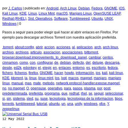
por
J. Carlos
|
publicado en:
Android
,
Arch Linux
,
Debian
,
Fedora
,
GNOME
,
iOS
,
Kali Linux
,
KDE
,
Linux
,
Linux Mint
,
macOS
,
Manjaro Linux
,
OpenSUSE LEAP
,
Redhat (RHEL)
,
Sist. Operativos
,
Software
,
Tumbleweed
,
Ubuntu
,
UNIX
,
Windows
|
0
Pasos a seguir para poder elegir qué hacer al abrir enlaces en Firefox. Por
ejemplo para descargar archivos Torrent con nuestra aplicación preferida.
.torrent
,
about:config
,
abrir
,
accion
,
acciones
,
al
,
aplicacion
,
arch
,
arch linux
,
archivo
,
archivos
,
articulo
,
asociacion
,
asociaciones
,
bittorrent
,
browser.download.improvements_to_download_panel
,
cambiar
,
centos
,
cinnamon
,
como
,
con
,
configurar
,
de
,
debian
,
defecto
,
del
,
deluge
,
descarga
,
desde
,
ed2k
,
edonkey
,
el
,
elegir
,
en
,
enlaces
,
entorno
,
es
,
escritorio
,
fedora
,
fichero
,
ficheros
,
firefox
,
GNOME
,
hacer
,
howto
,
información
,
ios
,
kali
,
kali linux
,
KDE
,
ktorrent
,
la
,
linux
,
linux mint
,
los
,
lxqt
,
macos
,
magnet
,
manjaro
,
manjaro
linux
,
manual
,
mas
,
mate
,
metodo
,
network.protocol-handler.expose.magnet
,
no
,
no magnet
,
O
,
opensuse
,
operativo
,
para
,
pasos
,
plasma
,
por
,
post
,
predeterminada
,
preferida
,
programa
,
que
,
redhat
,
rhel
,
se
,
seguir
,
seleccionar
,
si
,
sin
,
sistema
,
sled
,
su
,
suse
,
tecnologia
,
tecnologias de la informacion
,
tipos
,
torrents
,
tumbleweed
,
tutorial
,
ubuntu
,
un
,
una
,
unity
,
windows
,
xfce
,
Y
,
zeppelinux
12
May 2022