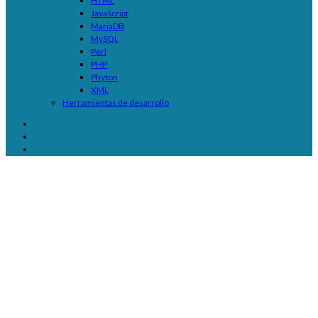
HTML
JavaScript
MariaDB
MySQL
Perl
PHP
Phyton
XML
Herramientas de desarrollo