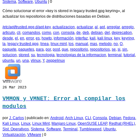
Sistema
,
Software
,
Ubuntu
|
0
Cómo solucionar el error «key is stored in legacy trusted.gpg keyring», al
actualizar los repositorios de distribuciones basadas en Debian.
/etc/apt/trusted.gpg.d/apt-key
,
actualizacion
,
actualizar
,
al
,
apt
,
arreglar
,
arreglo
,
articulo
,
cli
,
comandos
,
como
,
con
,
consola
,
de
,
deb
,
debian
,
del
,
deprecation
,
desde
,
el
,
en
,
error
,
es
,
howto
,
información
,
interfaz
,
kali
,
kali linux
,
key
,
keyring
,
la
,
legacy trusted.gpg
,
linea
,
linux mint
,
los
,
manual
,
mas
,
metodo
,
no
,
O
,
paquete
,
paquetes
,
para
,
por
,
post
,
que
,
repositorio
,
repositorios
,
se
,
si
,
sin
,
solucion
,
stored
,
su
,
tecnologia
,
tecnologias de la informacion
,
terminal
,
tutorial
,
ubuntu
,
un
,
una
,
vlinux
,
Y
,
zeppelinux
26
Mar 2023
VMMON y VMNET: Error al compilar los
modulos
por
J. Carlos
|
publicado en:
Android
,
Arch Linux
,
CLI
,
Consola
,
Debian
,
Fedora
,
Kali Linux
,
Linux
,
Linux Mint
,
Manjaro Linux
,
OpenSUSE LEAP
,
Redhat (RHEL)
,
Sist. Operativos
,
Sistema
,
Software
,
Terminal
,
Tumbleweed
,
Ubuntu
,
Virtualización
,
VMware
|
0