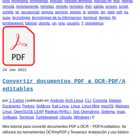
post
,
programa
,
programas
,
pseudo
,
pseudo-terminal
,
pseudo-tty
,
que
,
redhat
,
remota
,
remotamente
,
remotas
,
remoto
,
remotos
,
rhel
,
salida
,
screen
,
script
,
scripts
,
se
,
secuencial
,
segura
,
servicio
,
sesion
,
si
,
simple
,
sin
,
sled
,
ssh
,
su
,
suse
,
tecnologia
,
tecnologias de la informacion
,
terminal
,
tiempo
,
tty
,
tumbleweed
,
tutorial
,
ubuntu
,
un
,
una
,
usuario
,
Y
,
zeppelinux
24
Jun 2022
Convertir documentos PDF a OCR-PDF/A
editables
por
J. Carlos
|
publicado en:
Android
,
Arch Linux
,
CLI
,
Consola
,
Debian
,
Escáneres
,
Fedora
,
Gráficos
,
Kali Linux
,
Linux
,
Linux Mint
,
macOS
,
Manjaro
Linux
,
OpenSUSE LEAP
,
Redhat (RHEL)
,
Sist. Operativos
,
Sistema
,
snap
,
Software
,
Terminal
,
Tumbleweed
,
Ubuntu
,
Windows
|
0
Mini tutorial para convertir documentos PDF a OCR – PDF/A editables. Se
utilizará las herramientas OCRmyPDF y Tesseract. Instalación y uso básico.