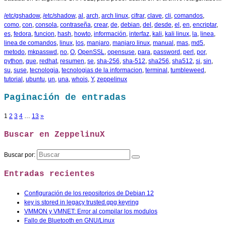
/etc/gshadow
,
/etc/shadow
,
al
,
arch
,
arch linux
,
cifrar
,
clave
,
cli
,
comandos
,
como
,
con
,
consola
,
contraseña
,
crear
,
de
,
debian
,
del
,
desde
,
el
,
en
,
encriptar
,
es
,
fedora
,
funcion
,
hash
,
howto
,
información
,
interfaz
,
kali
,
kali linux
,
la
,
linea
,
linea de comandos
,
linux
,
los
,
manjaro
,
manjaro linux
,
manual
,
mas
,
md5
,
metodo
,
mkpasswd
,
no
,
O
,
OpenSSL
,
opensuse
,
para
,
password
,
perl
,
por
,
python
,
que
,
redhat
,
resumen
,
se
,
sha-256
,
sha-512
,
sha256
,
sha512
,
si
,
sin
,
su
,
suse
,
tecnologia
,
tecnologias de la informacion
,
terminal
,
tumbleweed
,
tutorial
,
ubuntu
,
un
,
una
,
whois
,
Y
,
zeppelinux
Paginación de entradas
1
2
3
4
…
13
»
Buscar en ZeppelinuX
Buscar por:
Entradas recientes
Configuración de los repositorios de Debian 12
key is stored in legacy trusted.gpg keyring
VMMON y VMNET: Error al compilar los modulos
Fallo de Bluetooth en GNU/Linux