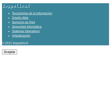
ZeppelinuX
Tecnologías de la Información
Diseño Web
Servicios de Red
Seguridad Informática
Sistemas Operativos
Virtualización
© 2015 ZeppelinuX
Aceptar