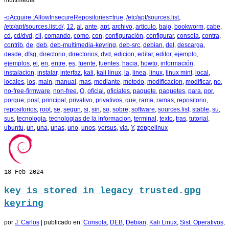
multimedia
-oAcquire::AllowInsecureRepositories=true
,
/etc/apt/sources.list
,
/etc/apt/sources.list.d/
,
12
,
al
,
ante
,
apt
,
archivo
,
articulo
,
bajo
,
bookworm
,
cabe
,
cd
,
cd/dvd
,
cli
,
comando
,
como
,
con
,
configuración
,
configurar
,
consola
,
contra
,
contrib
,
de
,
deb
,
deb-multimedia-keyring
,
deb-src
,
debian
,
del
,
descarga
,
desde
,
dfsg
,
directorio
,
directorios
,
dvd
,
edicion
,
editar
,
editor
,
ejemplo
,
ejemplos
,
el
,
en
,
entre
,
es
,
fuente
,
fuentes
,
hacia
,
howto
,
información
,
instalacion
,
instalar
,
interfaz
,
kali
,
kali linux
,
la
,
linea
,
linux
,
linux mint
,
local
,
locales
,
los
,
main
,
manual
,
mas
,
mediante
,
metodo
,
modificacion
,
modificar
,
no
,
no-free-firmware
,
non-free
,
O
,
oficial
,
oficiales
,
paquete
,
paquetes
,
para
,
por
,
porque
,
post
,
principal
,
privativo
,
privativos
,
que
,
rama
,
ramas
,
repositorio
,
repositorios
,
root
,
se
,
segun
,
si
,
sin
,
so
,
sobre
,
software
,
sources.list
,
stable
,
su
,
sus
,
tecnologia
,
tecnologias de la informacion
,
terminal
,
texto
,
tras
,
tutorial
,
ubuntu
,
un
,
una
,
unas
,
uno
,
unos
,
versus
,
via
,
Y
,
zeppelinux
18
Feb 2024
key is stored in legacy trusted.gpg
keyring
por
J. Carlos
|
publicado en:
Consola
,
DEB
,
Debian
,
Kali Linux
,
Sist. Operativos
,