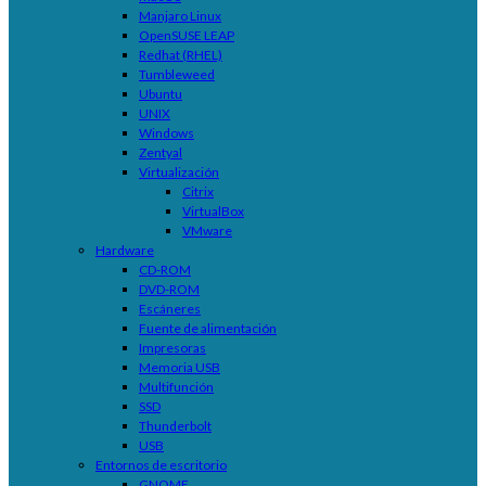
Manjaro Linux
OpenSUSE LEAP
Redhat (RHEL)
Tumbleweed
Ubuntu
UNIX
Windows
Zentyal
Virtualización
Citrix
VirtualBox
VMware
Hardware
CD-ROM
DVD-ROM
Escáneres
Fuente de alimentación
Impresoras
Memoria USB
Multifunción
SSD
Thunderbolt
USB
Entornos de escritorio
GNOME