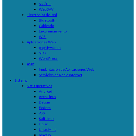
SSL/TLS
WebDAV
Electrónica de Red
Bluetooth
Cableado
Encaminamiento
WiFi
Aplicaciones Web
phpMyAdmin
SEO
WordPress
ASIR
Implantación de Aplicaciones Web
Servicios de Red e Internet
Sistema
Sist. Operativos
Android
Arch Linux
Debian
Fedora
iOS
Kali Linux
Linux
Linux Mint
macOS