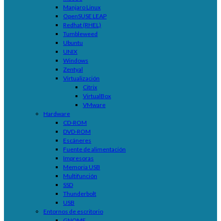
Manjaro Linux
OpenSUSE LEAP
Redhat (RHEL)
Tumbleweed
Ubuntu
UNIX
Windows
Zentyal
Virtualización
Citrix
VirtualBox
VMware
Hardware
CD-ROM
DVD-ROM
Escáneres
Fuente de alimentación
Impresoras
Memoria USB
Multifunción
SSD
Thunderbolt
USB
Entornos de escritorio
GNOME