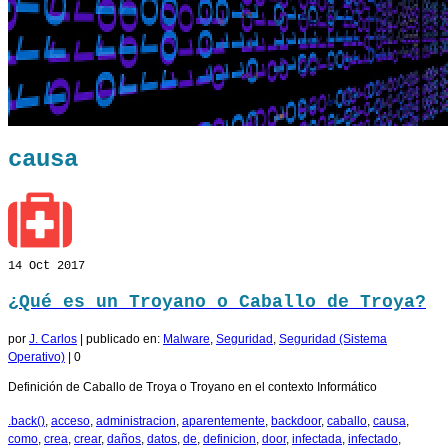
causa
14
Oct 2017
¿Qué es un Troyano o Caballo de Troya?
por
J. Carlos
|
publicado en:
Malware
,
Seguridad
,
Seguridad (Sistema
Operativo)
|
0
Definición de Caballo de Troya o Troyano en el contexto Informático
.back()
,
acceso
,
administracion
,
aparentemente
,
backdoor
,
caballo
,
causa
,
como
,
crea
,
crear
,
daños
,
datos
,
de
,
definicion
,
door
,
infectada
,
infectado
,