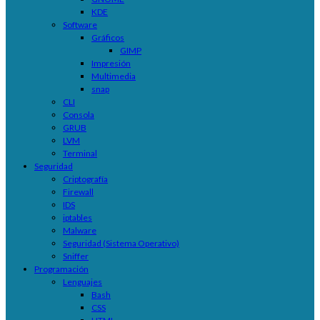
KDE
Software
Gráficos
GIMP
Impresión
Multimedia
snap
CLI
Consola
GRUB
LVM
Terminal
Seguridad
Criptografía
Firewall
IDS
iptables
Malware
Seguridad (Sistema Operativo)
Sniffer
Programación
Lenguajes
Bash
CSS