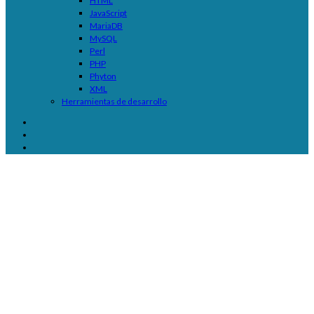
HTML
JavaScript
MariaDB
MySQL
Perl
PHP
Phyton
XML
Herramientas de desarrollo