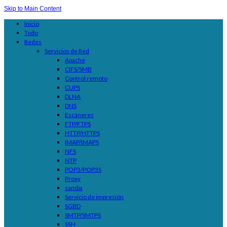
Skip to Main Content
Inicio
Todo
Redes
Servicios de Red
Apache
CIFS/SMB
Control remoto
CUPS
DLNA
DNS
Escáneres
FTP/FTPS
HTTP/HTTPS
IMAP/IMAPS
NFS
NTP
POP3/POP3S
Proxy
samba
Servicio de impresión
SGBD
SMTP/SMTPS
SSH