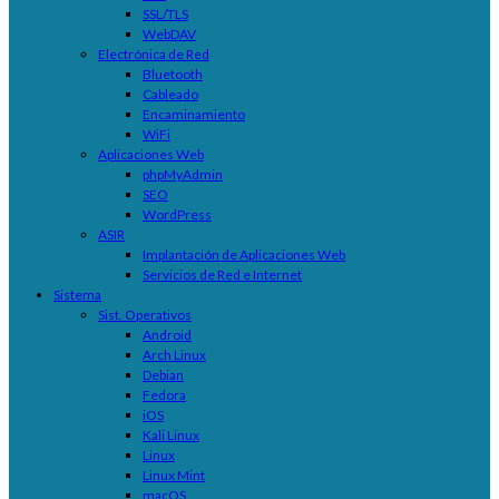
SSL/TLS
WebDAV
Electrónica de Red
Bluetooth
Cableado
Encaminamiento
WiFi
Aplicaciones Web
phpMyAdmin
SEO
WordPress
ASIR
Implantación de Aplicaciones Web
Servicios de Red e Internet
Sistema
Sist. Operativos
Android
Arch Linux
Debian
Fedora
iOS
Kali Linux
Linux
Linux Mint
macOS