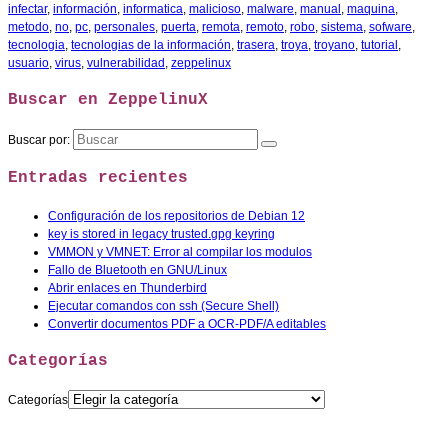
infectar
,
información
,
informatica
,
malicioso
,
malware
,
manual
,
maquina
,
metodo
,
no
,
pc
,
personales
,
puerta
,
remota
,
remoto
,
robo
,
sistema
,
sofware
,
tecnologia
,
tecnologias de la información
,
trasera
,
troya
,
troyano
,
tutorial
,
usuario
,
virus
,
vulnerabilidad
,
zeppelinux
Buscar en ZeppelinuX
Buscar por:
Entradas recientes
Configuración de los repositorios de Debian 12
key is stored in legacy trusted.gpg keyring
VMMON y VMNET: Error al compilar los modulos
Fallo de Bluetooth en GNU/Linux
Abrir enlaces en Thunderbird
Ejecutar comandos con ssh (Secure Shell)
Convertir documentos PDF a OCR-PDF/A editables
Categorías
Categorías