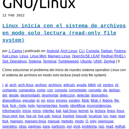
12
Feb 2022
Linux inicia con el sistema de archivos
en modo solo lectura (read-only file
system)
por
J. Carlos
|
publicado en:
Android
,
Arch Linux
,
CLI
,
Consola
,
Debian
,
Fedora
,
Kali Linux
,
Linux
,
Linux Mint
,
Manjaro Linux
,
OpenSUSE LEAP
,
Redhat (RHEL)
,
Sist. Operativos
,
Sistema
,
Terminal
,
Tumbleweed
,
Ubuntu
,
UNIX
,
Zentyal
|
0
Cómo solucionar el problema del inicio de nuestro sistema operativo Linux con
el sistema de archivos en modo solo lectura (read-only file system)
/
,
al
,
arch
,
arch linux
,
archivo
,
archivos
,
articulo
,
ayuda
,
blkid
,
cd
,
centos
,
cli
,
comando
,
comandos
,
como
,
con
,
consola
,
corrompido
,
corrupto
,
de
,
debian
,
del
,
desde
,
desmontado
,
desmontar
,
deteccion
,
detectar
,
dispositivo
,
dispositivos
,
ejecutar
,
el
,
en
,
error
,
errores
,
existen
,
fdisk
,
fdisk -l
,
fedora
,
file
,
fsck
,
fsck --help
,
help
,
herramientas
,
howto
,
identificar
,
inconsistencias
,
información
,
inicia
,
inicio
,
interfaz
,
kali
,
kali linux
,
kernel
,
la
,
lectura
,
linea
,
linux
,
linux mint
,
live
,
live cd
,
live usb
,
livecd
,
livedvd
,
liveusb
,
localizar
,
los
,
man
,
man
fsck
,
manjaro
,
manjaro linux
,
manual
,
metodo
,
modo
,
O
,
only
,
opensuse
,
operativo
,
otras
,
paginas
,
para
,
particion
,
por
,
post
,
problema
,
raiz
,
read
,
redhat
,