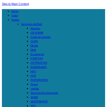
Skip to Main Content
Inicio
Todo
Redes
Servicios de Red
Apache
CIFS/SMB
Control remoto
CUPS
DLNA
DNS
Escáneres
FTP/FTPS
HTTP/HTTPS
IMAP/IMAPS
NFS
NTP
POP3/POP3S
Proxy
samba
Servicio de impresión
SGBD
SMTP/SMTPS
SSH