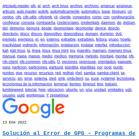
/etc/auto.master
,
afs
,
al
,
arch
,
arch linux
,
archivo
,
archivos
,
arrancar
,
arranque
,
articulo
,
auto.master
,
autofs
,
automaticamente
,
automático
,
base
,
bloques
,
cd
,
centos
,
cifs
,
cifs-utils
,
cifs/smb
,
cli
,
cliente
,
comandos
,
como
,
con
,
configuración
,
configurar
,
consola
,
contraseña
,
credenciales
,
credentials
,
daemon
,
de
,
debian
,
del
,
demonio
,
demora
,
desde
,
desmontaje
,
desmontar
,
device
,
directo
,
directorio
,
disco
,
discos
,
dispositivo
,
dispositivos
,
domain
,
dominio
,
dvd
,
ejemplo
,
ejemplos
,
el
,
en
,
externo
,
extraible
,
extraibles
,
fedora
,
grupo
,
howto
,
inactividad
,
indirecto
,
información
,
instalacion
,
instalar
,
interfaz
,
introduccion
,
kali
,
kali linux
,
la
,
linea
,
linux
,
linux mint
,
los
,
maestro
,
manjaro
,
manjaro linux
,
manual
,
mapa
,
mapas
,
medio
,
medios
,
memoria
,
metodo
,
montaje
,
montar
,
nfs
,
nfs-client
,
nfs-common
,
nfs-utils
,
O
,
opciones
,
opensuse
,
orientados
,
paquete
,
para
,
particion
,
particiones
,
partuuid
,
plantilla
,
plantillas
,
por
,
post
,
punto
,
puntos
,
que
,
recurso
,
recursos
,
red
,
redhat
,
rhel
,
samba
,
samba-client
,
se
,
servicio
,
sin
,
sirve
,
sistema
,
sled
,
smb
,
smbclient
,
su
,
suse
,
systemd
,
tecnologia
,
tecnologias de la informacion
,
terminal
,
tiempo
,
timeout
,
tipo
,
trabajo
,
tumbleweed
,
tutorial
,
type
,
ubicacion
,
ubuntu
,
un
,
una
,
unidad
,
unidades
,
usb
,
usuario
,
uuid
,
workgroup
,
Y
,
zeppelinux
13
Ene 2022
Solución al Error de GPG – Programas de