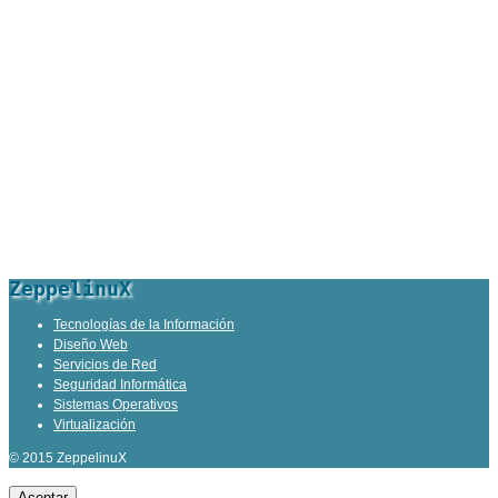
ZeppelinuX
Tecnologías de la Información
Diseño Web
Servicios de Red
Seguridad Informática
Sistemas Operativos
Virtualización
© 2015 ZeppelinuX
Aceptar