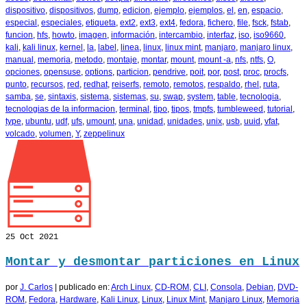
dispositivo
,
dispositivos
,
dump
,
edicion
,
ejemplo
,
ejemplos
,
el
,
en
,
espacio
,
especial
,
especiales
,
etiqueta
,
ext2
,
ext3
,
ext4
,
fedora
,
fichero
,
file
,
fsck
,
fstab
,
funcion
,
hfs
,
howto
,
imagen
,
información
,
intercambio
,
interfaz
,
iso
,
iso9660
,
kali
,
kali linux
,
kernel
,
la
,
label
,
linea
,
linux
,
linux mint
,
manjaro
,
manjaro linux
,
manual
,
memoria
,
metodo
,
montaje
,
montar
,
mount
,
mount -a
,
nfs
,
ntfs
,
O
,
opciones
,
opensuse
,
options
,
particion
,
pendrive
,
poit
,
por
,
post
,
proc
,
procfs
,
punto
,
recursos
,
red
,
redhat
,
reiserfs
,
remoto
,
remotos
,
respaldo
,
rhel
,
ruta
,
samba
,
se
,
sintaxis
,
sistema
,
sistemas
,
su
,
swap
,
system
,
table
,
tecnologia
,
tecnologias de la informacion
,
terminal
,
tipo
,
tipos
,
tmpfs
,
tumbleweed
,
tutorial
,
type
,
ubuntu
,
udf
,
ufs
,
umount
,
una
,
unidad
,
unidades
,
unix
,
usb
,
uuid
,
vfat
,
volcado
,
volumen
,
Y
,
zeppelinux
25
Oct 2021
Montar y desmontar particiones en Linux
por
J. Carlos
|
publicado en:
Arch Linux
,
CD-ROM
,
CLI
,
Consola
,
Debian
,
DVD-
ROM
,
Fedora
,
Hardware
,
Kali Linux
,
Linux
,
Linux Mint
,
Manjaro Linux
,
Memoria