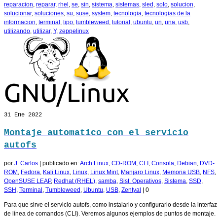
reparacion
,
reparar
,
rhel
,
se
,
sin
,
sistema
,
sistemas
,
sled
,
solo
,
solucion
,
solucionar
,
soluciones
,
su
,
suse
,
system
,
tecnologia
,
tecnologias de la
informacion
,
terminal
,
tipo
,
tumbleweed
,
tutorial
,
ubuntu
,
un
,
una
,
usb
,
utilizando
,
utilizar
,
Y
,
zeppelinux
31
Ene 2022
Montaje automatico con el servicio
autofs
por
J. Carlos
|
publicado en:
Arch Linux
,
CD-ROM
,
CLI
,
Consola
,
Debian
,
DVD-
ROM
,
Fedora
,
Kali Linux
,
Linux
,
Linux Mint
,
Manjaro Linux
,
Memoria USB
,
NFS
,
OpenSUSE LEAP
,
Redhat (RHEL)
,
samba
,
Sist. Operativos
,
Sistema
,
SSD
,
SSH
,
Terminal
,
Tumbleweed
,
Ubuntu
,
USB
,
Zentyal
|
0
Para que sirve el servicio autofs, como instalarlo y configurarlo desde la interfaz
de línea de comandos (CLI). Veremos algunos ejemplos de puntos de montaje.