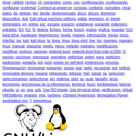
drive
,
cd/dvd
,
centos
,
cli
,
comandos
,
como
,
con
,
configuración
,
configurando
,
configurar
,
confirmar
,
Connect at power on
,
consola
,
contiene
,
corruptos
,
crear
,
datos
,
de
,
debian
,
del
,
desde
,
dimensionado
,
disco
,
discos
,
disminuir
,
dispositivo
,
dvd
,
Edit virtual machine settings
,
editar
,
ejemplos
,
el
,
elegir
,
eliminados
,
en
,
entrar
,
esc
,
escape
,
espacio
,
establecer
,
expandir
,
extension
,
extraible
,
f10
,
f12
,
f2
,
fedora
,
fichero
,
forma
,
fusion
,
grabar
,
grafica
,
guardar
,
GUI
,
hard drive
,
hardware
,
hipervisores
,
howto
,
imagen
,
información
,
iniciar
,
inicio
,
interfaz
,
iso
,
kali
,
kali linux
,
la
,
linea
,
linux
,
linux mint
,
live
,
los
,
manjaro
,
manjaro
linux
,
manual
,
maquina
,
medio
,
menu
,
metodo
,
metodos
,
modificacion
,
modificar
,
motivos
,
navegar
,
network boot
,
network boot from intel e1000
,
O
,
opcion
,
opciones
,
opensuse
,
operativo
,
optimizar
,
orden
,
para
,
particion
,
particiones
,
pestaña
,
por
,
post
,
power-on self-test
,
preferencia
,
proceso
,
Programación
,
programar
,
pulsando
,
pulsar
,
que
,
radio
,
recuperar
,
red
,
redhat
,
removable devices
,
reparar
,
retrasando
,
retrasar
,
rhel
,
salvar
,
se
,
seleccion
,
seleccionamos
,
seleccionar
,
sin
,
sistema
,
sled
,
su
,
suse
,
tamaño
,
tecla
,
tecnologia
,
tecnologias de la informacion
,
terminal
,
truco
,
tumbleweed
,
tutorial
,
ubuntu
,
ui
,
un
,
una
,
usb
,
Use ISO image
,
Use physical drive
,
verificacion
,
virtual
,
VM/Settings
,
vmware
,
vmx
,
vsphere
,
vSphere Hypervisor
,
Workstation Player
,
workstation pro
,
Y
,
zeppelinux