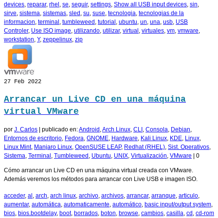
devices
,
reparar
,
rhel
,
se
,
seguir
,
settings
,
Show all USB input devices
,
sin
,
sirve
,
sistema
,
sistemas
,
sled
,
su
,
suse
,
tecnologia
,
tecnologias de la
informacion
,
terminal
,
tumbleweed
,
tutorial
,
ubuntu
,
un
,
una
,
usb
,
USB
Controler
,
Use ISO image
,
utilizando
,
utilizar
,
virtual
,
virtuales
,
vm
,
vmware
,
workstation
,
Y
,
zeppelinux
,
zip
27
Feb 2022
Arrancar un Live CD en una máquina
virtual VMware
por
J. Carlos
|
publicado en:
Android
,
Arch Linux
,
CLI
,
Consola
,
Debian
,
Entornos de escritorio
,
Fedora
,
GNOME
,
Hardware
,
Kali Linux
,
KDE
,
Linux
,
Linux Mint
,
Manjaro Linux
,
OpenSUSE LEAP
,
Redhat (RHEL)
,
Sist. Operativos
,
Sistema
,
Terminal
,
Tumbleweed
,
Ubuntu
,
UNIX
,
Virtualización
,
VMware
|
0
Cómo arrancar un Live CD en una máquina virtual creada con VMware.
Además veremos los métodos para arrancar con Live USB e imagen ISO.
acceder
,
al
,
arch
,
arch linux
,
archivo
,
archivos
,
arrancar
,
arranque
,
articulo
,
aumentar
,
automática
,
automaticamente
,
automático
,
basic input/output system
,
bios
,
bios.bootdelay
,
boot
,
borrados
,
boton
,
browse
,
cambios
,
casilla
,
cd
,
cd-rom