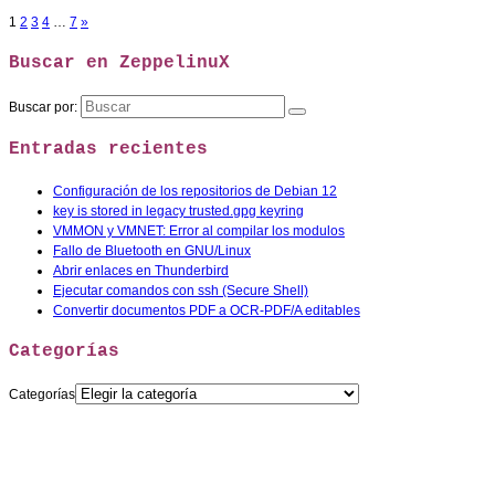
1
2
3
4
…
7
»
Buscar en ZeppelinuX
Buscar por:
Entradas recientes
Configuración de los repositorios de Debian 12
key is stored in legacy trusted.gpg keyring
VMMON y VMNET: Error al compilar los modulos
Fallo de Bluetooth en GNU/Linux
Abrir enlaces en Thunderbird
Ejecutar comandos con ssh (Secure Shell)
Convertir documentos PDF a OCR-PDF/A editables
Categorías
Categorías