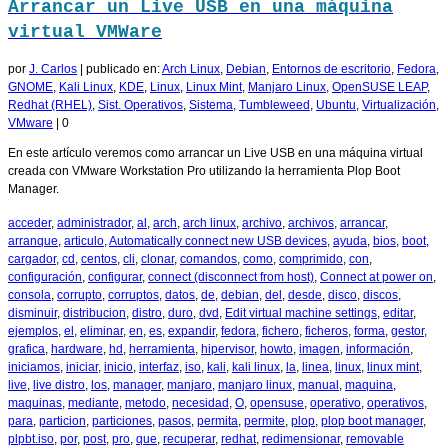
Arrancar un Live USB en una máquina
virtual VMWare
por
J. Carlos
|
publicado en:
Arch Linux
,
Debian
,
Entornos de escritorio
,
Fedora
,
GNOME
,
Kali Linux
,
KDE
,
Linux
,
Linux Mint
,
Manjaro Linux
,
OpenSUSE LEAP
,
Redhat (RHEL)
,
Sist. Operativos
,
Sistema
,
Tumbleweed
,
Ubuntu
,
Virtualización
,
VMware
|
0
En este artículo veremos como arrancar un Live USB en una máquina virtual
creada con VMware Workstation Pro utilizando la herramienta Plop Boot
Manager.
acceder
,
administrador
,
al
,
arch
,
arch linux
,
archivo
,
archivos
,
arrancar
,
arranque
,
articulo
,
Automatically connect new USB devices
,
ayuda
,
bios
,
boot
,
cargador
,
cd
,
centos
,
cli
,
clonar
,
comandos
,
como
,
comprimido
,
con
,
configuración
,
configurar
,
connect (disconnect from host)
,
Connect at power on
,
consola
,
corrupto
,
corruptos
,
datos
,
de
,
debian
,
del
,
desde
,
disco
,
discos
,
disminuir
,
distribucion
,
distro
,
duro
,
dvd
,
Edit virtual machine settings
,
editar
,
ejemplos
,
el
,
eliminar
,
en
,
es
,
expandir
,
fedora
,
fichero
,
ficheros
,
forma
,
gestor
,
grafica
,
hardware
,
hd
,
herramienta
,
hipervisor
,
howto
,
imagen
,
información
,
iniciamos
,
iniciar
,
inicio
,
interfaz
,
iso
,
kali
,
kali linux
,
la
,
linea
,
linux
,
linux mint
,
live
,
live distro
,
los
,
manager
,
manjaro
,
manjaro linux
,
manual
,
maquina
,
maquinas
,
mediante
,
metodo
,
necesidad
,
O
,
opensuse
,
operativo
,
operativos
,
para
,
particion
,
particiones
,
pasos
,
permita
,
permite
,
plop
,
plop boot manager
,
plpbt.iso
,
por
,
post
,
pro
,
que
,
recuperar
,
redhat
,
redimensionar
,
removable