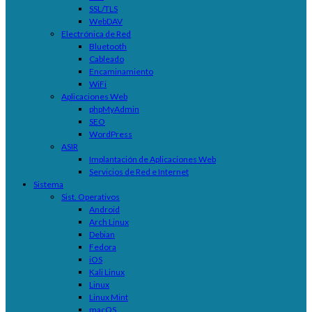
SSL/TLS
WebDAV
Electrónica de Red
Bluetooth
Cableado
Encaminamiento
WiFi
Aplicaciones Web
phpMyAdmin
SEO
WordPress
ASIR
Implantación de Aplicaciones Web
Servicios de Red e Internet
Sistema
Sist. Operativos
Android
Arch Linux
Debian
Fedora
iOS
Kali Linux
Linux
Linux Mint
macOS