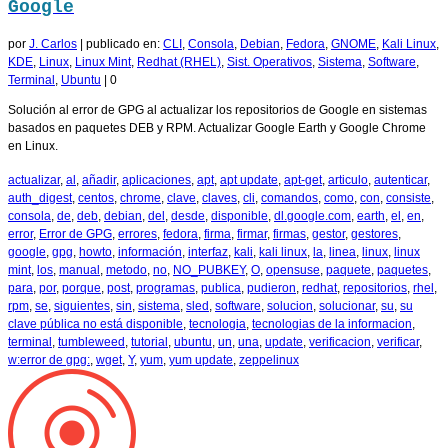
Google
por
J. Carlos
|
publicado en:
CLI
,
Consola
,
Debian
,
Fedora
,
GNOME
,
Kali Linux
,
KDE
,
Linux
,
Linux Mint
,
Redhat (RHEL)
,
Sist. Operativos
,
Sistema
,
Software
,
Terminal
,
Ubuntu
|
0
Solución al error de GPG al actualizar los repositorios de Google en sistemas
basados en paquetes DEB y RPM. Actualizar Google Earth y Google Chrome
en Linux.
actualizar
,
al
,
añadir
,
aplicaciones
,
apt
,
apt update
,
apt-get
,
articulo
,
autenticar
,
auth_digest
,
centos
,
chrome
,
clave
,
claves
,
cli
,
comandos
,
como
,
con
,
consiste
,
consola
,
de
,
deb
,
debian
,
del
,
desde
,
disponible
,
dl.google.com
,
earth
,
el
,
en
,
error
,
Error de GPG
,
errores
,
fedora
,
firma
,
firmar
,
firmas
,
gestor
,
gestores
,
google
,
gpg
,
howto
,
información
,
interfaz
,
kali
,
kali linux
,
la
,
linea
,
linux
,
linux
mint
,
los
,
manual
,
metodo
,
no
,
NO_PUBKEY
,
O
,
opensuse
,
paquete
,
paquetes
,
para
,
por
,
porque
,
post
,
programas
,
publica
,
pudieron
,
redhat
,
repositorios
,
rhel
,
rpm
,
se
,
siguientes
,
sin
,
sistema
,
sled
,
software
,
solucion
,
solucionar
,
su
,
su
clave pública no está disponible
,
tecnologia
,
tecnologias de la informacion
,
terminal
,
tumbleweed
,
tutorial
,
ubuntu
,
un
,
una
,
update
,
verificacion
,
verificar
,
w:error de gpg:
,
wget
,
Y
,
yum
,
yum update
,
zeppelinux