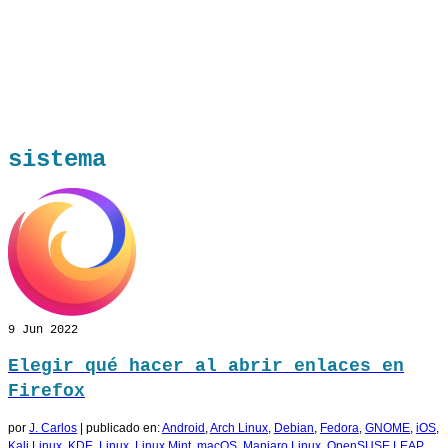
sistema
9
Jun 2022
Elegir qué hacer al abrir enlaces en
Firefox
por
J. Carlos
|
publicado en:
Android
,
Arch Linux
,
Debian
,
Fedora
,
GNOME
,
iOS
,
Kali Linux
,
KDE
,
Linux
,
Linux Mint
,
macOS
,
Manjaro Linux
,
OpenSUSE LEAP
,