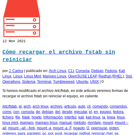
12
Nov 2021
Cómo recargar el archivo fstab sin
reiniciar
por
J. Carlos
|
publicado en:
Arch Linux
,
CLI
,
Consola
,
Debian
,
Fedora
,
Kali
Linux
,
Linux
,
Linux Mint
,
Manjaro Linux
,
OpenSUSE LEAP
,
Redhat (RHEL)
,
Sist.
Operativos
,
Sistema
,
Terminal
,
Tumbleweed
,
Ubuntu
,
UNIX
|
0
Si hemos modificado el archivo /etc/fstab, en este artículo veremos formas de
recargar el archivo fstab sin reiniciar el equipo, en caliente.
/etc/fstab
,
al
,
arch
,
arch linux
,
archivo
,
articulo
,
auto
,
cli
,
comando
,
comandos
,
como
,
con
,
consola
,
de
,
debian
,
del
,
desde
,
ejecutar
,
el
,
en
,
equipo
,
fedora
,
fichero
,
file
,
fstab
,
howto
,
información
,
interfaz
,
kali
,
kali linux
,
la
,
linea
,
linux
,
linux mint
,
manjaro
,
manjaro linux
,
manual
,
metodo
,
montaje
,
mount
,
mount --
all
,
mount --all --fork
,
mount -a
,
mount -a -F
,
noauto
,
O
,
opensuse
,
orden
,
ordenes
,
para
,
paralelo
,
pc
,
por
,
post
,
recargar
,
redhat
,
reiniciar
,
rhel
,
se
,