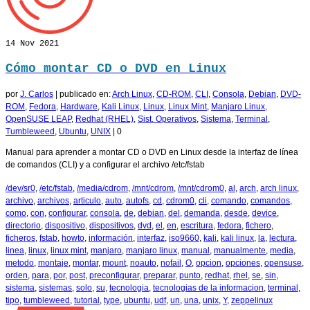
14
Nov 2021
Cómo montar CD o DVD en Linux
por
J. Carlos
|
publicado en:
Arch Linux
,
CD-ROM
,
CLI
,
Consola
,
Debian
,
DVD-
ROM
,
Fedora
,
Hardware
,
Kali Linux
,
Linux
,
Linux Mint
,
Manjaro Linux
,
OpenSUSE LEAP
,
Redhat (RHEL)
,
Sist. Operativos
,
Sistema
,
Terminal
,
Tumbleweed
,
Ubuntu
,
UNIX
|
0
Manual para aprender a montar CD o DVD en Linux desde la interfaz de línea
de comandos (CLI) y a configurar el archivo /etc/fstab
/dev/sr0
,
/etc/fstab
,
/media/cdrom
,
/mnt/cdrom
,
/mnt/cdrom0
,
al
,
arch
,
arch linux
,
archivo
,
archivos
,
articulo
,
auto
,
autofs
,
cd
,
cdrom0
,
cli
,
comando
,
comandos
,
como
,
con
,
configurar
,
consola
,
de
,
debian
,
del
,
demanda
,
desde
,
device
,
directorio
,
dispositivo
,
dispositivos
,
dvd
,
el
,
en
,
escritura
,
fedora
,
fichero
,
ficheros
,
fstab
,
howto
,
información
,
interfaz
,
iso9660
,
kali
,
kali linux
,
la
,
lectura
,
linea
,
linux
,
linux mint
,
manjaro
,
manjaro linux
,
manual
,
manualmente
,
media
,
metodo
,
montaje
,
montar
,
mount
,
noauto
,
nofail
,
O
,
opcion
,
opciones
,
opensuse
,
orden
,
para
,
por
,
post
,
preconfigurar
,
preparar
,
punto
,
redhat
,
rhel
,
se
,
sin
,
sistema
,
sistemas
,
solo
,
su
,
tecnologia
,
tecnologias de la informacion
,
terminal
,
tipo
,
tumbleweed
,
tutorial
,
type
,
ubuntu
,
udf
,
un
,
una
,
unix
,
Y
,
zeppelinux