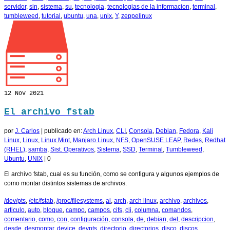
servidor
,
sin
,
sistema
,
su
,
tecnologia
,
tecnologias de la informacion
,
terminal
,
tumbleweed
,
tutorial
,
ubuntu
,
una
,
unix
,
Y
,
zeppelinux
12
Nov 2021
El archivo fstab
por
J. Carlos
|
publicado en:
Arch Linux
,
CLI
,
Consola
,
Debian
,
Fedora
,
Kali
Linux
,
Linux
,
Linux Mint
,
Manjaro Linux
,
NFS
,
OpenSUSE LEAP
,
Redes
,
Redhat
(RHEL)
,
samba
,
Sist. Operativos
,
Sistema
,
SSD
,
Terminal
,
Tumbleweed
,
Ubuntu
,
UNIX
|
0
El archivo fstab, cual es su función, como se configura y algunos ejemplos de
como montar distintos sistemas de archivos.
/dev/pts
,
/etc/fstab
,
/proc/filesystems
,
al
,
arch
,
arch linux
,
archivo
,
archivos
,
articulo
,
auto
,
bloque
,
campo
,
campos
,
cifs
,
cli
,
columna
,
comandos
,
comentario
,
como
,
con
,
configuración
,
consola
,
de
,
debian
,
del
,
descripcion
,
desde
,
desmontar
,
device
,
devpts
,
directorio
,
directorios
,
disco
,
discos
,