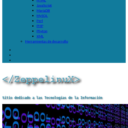
HTML
JavaScript
MariaDB
MySQL
Perl
PHP
Phyton
XML
Herramientas de desarrollo
Sitio dedicado a las Tecnologías de la Información