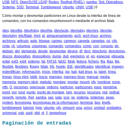
USB
,
NFS
,
OpenSUSE LEAP
,
Redes
,
Redhat (RHEL)
,
samba
,
Sist. Operativos
,
Sistema
,
SSD
,
Terminal
,
Tumbleweed
,
Ubuntu
,
UNIX
,
USB
|
0
Cómo montar y desmontar particiones en Linux desde la interfaz de línea de
comandos, con los comandos mount/umount o mediante el archivo fstab.
/dev
,
/dev/fdx
,
/dev/hdxy
,
/dev/htx
,
/dev/scdx
,
/dev/sdxy
,
/dev/srx
,
/dev/stx
,
/dev/xdxy
,
/etc/fstab
,
/mnt
,
al
,
almacenamiento
,
arch
,
arch linux
,
archivo
,
archivos
,
articulo
,
auto
,
bloque
,
campo
,
campos
,
carpeta
,
carpetas
,
cd
,
cifs
,
cinta
,
cli
,
columna
,
columnas
,
comando
,
comandos
,
como
,
con
,
consola
,
de
,
debian
,
del
,
demanda
,
desde
,
desmontar
,
device
,
df
,
dico
,
directorio
,
directorios
,
discos
,
dispositivo
,
dispositivos
,
dump
,
dvd
,
ejemplos
,
el
,
en
,
especial
,
etiqueta
,
exfat
,
ext3
,
ext4
,
externo
,
fat
,
FAT16
,
fat32
,
fdisk
,
fedora
,
fichero
,
fila
,
filas
,
file
,
flexible
,
flexibles
,
floppy
,
fstab
,
hfs
,
howto
,
IDE
,
identificador
,
identificar
,
imagen
,
indentifican
,
información
,
inicio
,
interfaz
,
iso
,
kali
,
kali linux
,
la
,
label
,
linea
,
lineas
,
linux mint
,
lsblk
,
lsscsi
,
manjaro
,
manjaro linux
,
manual
,
media
,
memoria
,
memory stick
,
metodo
,
montaje
,
montar
,
mount
,
nfs
,
nombrar
,
none
,
ntfs
,
O
,
opciones
,
opensuse
,
options
,
particion
,
particiones
,
pass
,
pendrive
,
point
,
por
,
post
,
punto
,
punto de montaje
,
ram
,
recurso
,
recursos
,
red
,
redhat
,
reiserfs
,
remoto
,
rhel
,
samba
,
sas
,
sata
,
scsi
,
se
,
sistema
,
sistemas
,
swap
,
system
,
tecnologia
,
tecnologias de la informacion
,
terminal
,
tipo
,
tmpfs
,
tumbleweed
,
tutorial
,
type
,
ubuntu
,
ufs
,
umount
,
una
,
unico
,
unidad
,
unidades
,
universal
,
usb
,
uuid
,
vfat
,
xt
,
Y
,
zeppelinux
Paginación de entradas