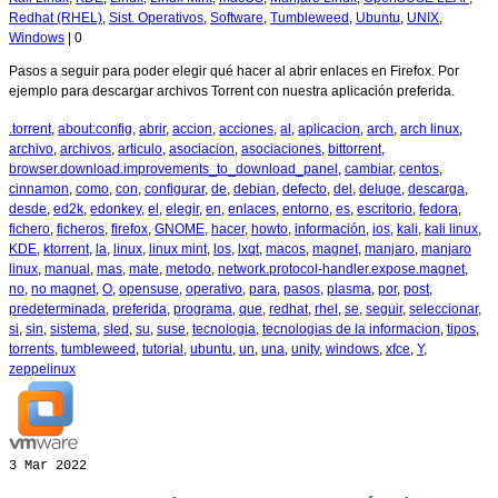
Redhat (RHEL)
,
Sist. Operativos
,
Software
,
Tumbleweed
,
Ubuntu
,
UNIX
,
Windows
|
0
Pasos a seguir para poder elegir qué hacer al abrir enlaces en Firefox. Por
ejemplo para descargar archivos Torrent con nuestra aplicación preferida.
.torrent
,
about:config
,
abrir
,
accion
,
acciones
,
al
,
aplicacion
,
arch
,
arch linux
,
archivo
,
archivos
,
articulo
,
asociacion
,
asociaciones
,
bittorrent
,
browser.download.improvements_to_download_panel
,
cambiar
,
centos
,
cinnamon
,
como
,
con
,
configurar
,
de
,
debian
,
defecto
,
del
,
deluge
,
descarga
,
desde
,
ed2k
,
edonkey
,
el
,
elegir
,
en
,
enlaces
,
entorno
,
es
,
escritorio
,
fedora
,
fichero
,
ficheros
,
firefox
,
GNOME
,
hacer
,
howto
,
información
,
ios
,
kali
,
kali linux
,
KDE
,
ktorrent
,
la
,
linux
,
linux mint
,
los
,
lxqt
,
macos
,
magnet
,
manjaro
,
manjaro
linux
,
manual
,
mas
,
mate
,
metodo
,
network.protocol-handler.expose.magnet
,
no
,
no magnet
,
O
,
opensuse
,
operativo
,
para
,
pasos
,
plasma
,
por
,
post
,
predeterminada
,
preferida
,
programa
,
que
,
redhat
,
rhel
,
se
,
seguir
,
seleccionar
,
si
,
sin
,
sistema
,
sled
,
su
,
suse
,
tecnologia
,
tecnologias de la informacion
,
tipos
,
torrents
,
tumbleweed
,
tutorial
,
ubuntu
,
un
,
una
,
unity
,
windows
,
xfce
,
Y
,
zeppelinux
3
Mar 2022