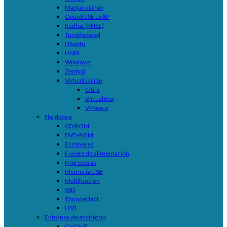
Manjaro Linux
OpenSUSE LEAP
Redhat (RHEL)
Tumbleweed
Ubuntu
UNIX
Windows
Zentyal
Virtualización
Citrix
VirtualBox
VMware
Hardware
CD-ROM
DVD-ROM
Escáneres
Fuente de alimentación
Impresoras
Memoria USB
Multifunción
SSD
Thunderbolt
USB
Entornos de escritorio
GNOME