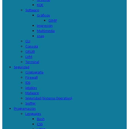
KDE
Software
Gráficos
GIMP
Impresión
Multimedia
snap
CLI
Consola
GRUB
LVM
Terminal
Seguridad
Criptografía
Firewall
IDS
iptables
Malware
Seguridad (Sistema Operativo)
Sniffer
Programación
Lenguajes
Bash
CSS