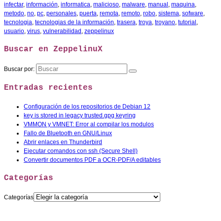
infectar
,
información
,
informatica
,
malicioso
,
malware
,
manual
,
maquina
,
metodo
,
no
,
pc
,
personales
,
puerta
,
remota
,
remoto
,
robo
,
sistema
,
sofware
,
tecnologia
,
tecnologias de la información
,
trasera
,
troya
,
troyano
,
tutorial
,
usuario
,
virus
,
vulnerabilidad
,
zeppelinux
Buscar en ZeppelinuX
Buscar por:
Entradas recientes
Configuración de los repositorios de Debian 12
key is stored in legacy trusted.gpg keyring
VMMON y VMNET: Error al compilar los modulos
Fallo de Bluetooth en GNU/Linux
Abrir enlaces en Thunderbird
Ejecutar comandos con ssh (Secure Shell)
Convertir documentos PDF a OCR-PDF/A editables
Categorías
Categorías