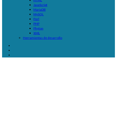
HTML
JavaScript
MariaDB
MySQL
Perl
PHP
Phyton
XML
Herramientas de desarrollo