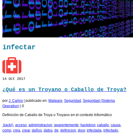
infectar
14
Oct 2017
¿Qué es un Troyano o Caballo de Troya?
por
J. Carlos
|
publicado en:
Malware
,
Seguridad
,
Seguridad (Sistema
Operativo)
|
0
Definición de Caballo de Troya o Troyano en el contexto Informático
.back()
,
acceso
,
administracion
,
aparentemente
,
backdoor
,
caballo
,
causa
,
como
,
crea
,
crear
,
daños
,
datos
,
de
,
definicion
,
door
,
infectada
,
infectado
,