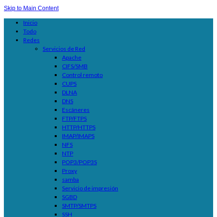
Skip to Main Content
Inicio
Todo
Redes
Servicios de Red
Apache
CIFS/SMB
Control remoto
CUPS
DLNA
DNS
Escáneres
FTP/FTPS
HTTP/HTTPS
IMAP/IMAPS
NFS
NTP
POP3/POP3S
Proxy
samba
Servicio de impresión
SGBD
SMTP/SMTPS
SSH