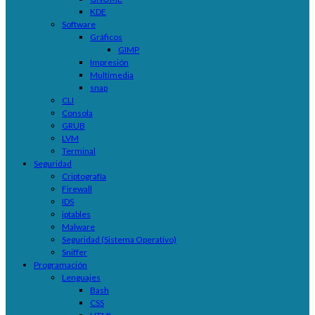
KDE
Software
Gráficos
GIMP
Impresión
Multimedia
snap
CLI
Consola
GRUB
LVM
Terminal
Seguridad
Criptografía
Firewall
IDS
iptables
Malware
Seguridad (Sistema Operativo)
Sniffer
Programación
Lenguajes
Bash
CSS