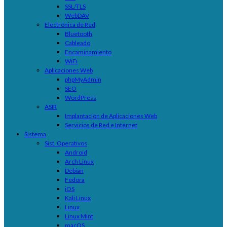
SSL/TLS
WebDAV
Electrónica de Red
Bluetooth
Cableado
Encaminamiento
WiFi
Aplicaciones Web
phpMyAdmin
SEO
WordPress
ASIR
Implantación de Aplicaciones Web
Servicios de Red e Internet
Sistema
Sist. Operativos
Android
Arch Linux
Debian
Fedora
iOS
Kali Linux
Linux
Linux Mint
macOS