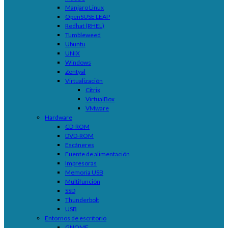
Manjaro Linux
OpenSUSE LEAP
Redhat (RHEL)
Tumbleweed
Ubuntu
UNIX
Windows
Zentyal
Virtualización
Citrix
VirtualBox
VMware
Hardware
CD-ROM
DVD-ROM
Escáneres
Fuente de alimentación
Impresoras
Memoria USB
Multifunción
SSD
Thunderbolt
USB
Entornos de escritorio
GNOME