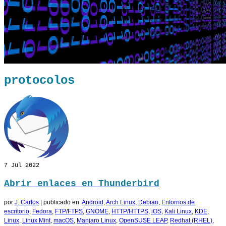
protocolos
7
Jul 2022
Abrir enlaces en Thunderbird
por
J. Carlos
|
publicado en:
Android
,
Arch Linux
,
Debian
,
Entornos de
escritorio
,
Fedora
,
FTP/FTPS
,
GNOME
,
HTTP/HTTPS
,
iOS
,
Kali Linux
,
KDE
,
Linux
,
Linux Mint
,
macOS
,
Manjaro Linux
,
OpenSUSE LEAP
,
Redhat (RHEL)
,