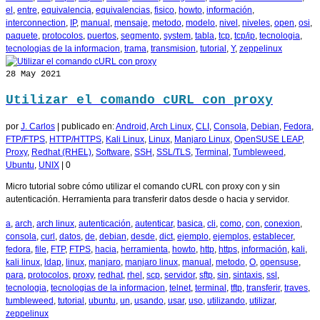
el
,
entre
,
equivalencia
,
equivalencias
,
fisico
,
howto
,
información
,
interconnection
,
IP
,
manual
,
mensaje
,
metodo
,
modelo
,
nivel
,
niveles
,
open
,
osi
,
paquete
,
protocolos
,
puertos
,
segmento
,
system
,
tabla
,
tcp
,
tcp/ip
,
tecnologia
,
tecnologias de la informacion
,
trama
,
transmision
,
tutorial
,
Y
,
zeppelinux
28
May 2021
Utilizar el comando cURL con proxy
por
J. Carlos
|
publicado en:
Android
,
Arch Linux
,
CLI
,
Consola
,
Debian
,
Fedora
,
FTP/FTPS
,
HTTP/HTTPS
,
Kali Linux
,
Linux
,
Manjaro Linux
,
OpenSUSE LEAP
,
Proxy
,
Redhat (RHEL)
,
Software
,
SSH
,
SSL/TLS
,
Terminal
,
Tumbleweed
,
Ubuntu
,
UNIX
|
0
Micro tutorial sobre cómo utilizar el comando cURL con proxy con y sin
autenticación. Herramienta para transferir datos desde o hacia y servidor.
a
,
arch
,
arch linux
,
autenticación
,
autenticar
,
basica
,
cli
,
como
,
con
,
conexion
,
consola
,
curl
,
datos
,
de
,
debian
,
desde
,
dict
,
ejemplo
,
ejemplos
,
establecer
,
fedora
,
file
,
FTP
,
FTPS
,
hacia
,
herramienta
,
howto
,
http
,
https
,
información
,
kali
,
kali linux
,
ldap
,
linux
,
manjaro
,
manjaro linux
,
manual
,
metodo
,
O
,
opensuse
,
para
,
protocolos
,
proxy
,
redhat
,
rhel
,
scp
,
servidor
,
sftp
,
sin
,
sintaxis
,
ssl
,
tecnologia
,
tecnologias de la informacion
,
telnet
,
terminal
,
tftp
,
transferir
,
traves
,
tumbleweed
,
tutorial
,
ubuntu
,
un
,
usando
,
usar
,
uso
,
utilizando
,
utilizar
,
zeppelinux