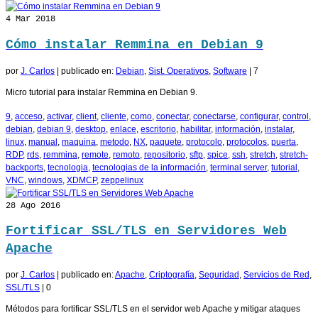
4
Mar 2018
Cómo instalar Remmina en Debian 9
por
J. Carlos
|
publicado en:
Debian
,
Sist. Operativos
,
Software
|
7
Micro tutorial para instalar Remmina en Debian 9.
9
,
acceso
,
activar
,
client
,
cliente
,
como
,
conectar
,
conectarse
,
configurar
,
control
,
debian
,
debian 9
,
desktop
,
enlace
,
escritorio
,
habilitar
,
información
,
instalar
,
linux
,
manual
,
maquina
,
metodo
,
NX
,
paquete
,
protocolo
,
protocolos
,
puerta
,
RDP
,
rds
,
remmina
,
remote
,
remoto
,
repositorio
,
sftp
,
spice
,
ssh
,
stretch
,
stretch-
backports
,
tecnologia
,
tecnologias de la información
,
terminal server
,
tutorial
,
VNC
,
windows
,
XDMCP
,
zeppelinux
28
Ago 2016
Fortificar SSL/TLS en Servidores Web
Apache
por
J. Carlos
|
publicado en:
Apache
,
Criptografía
,
Seguridad
,
Servicios de Red
,
SSL/TLS
|
0
Métodos para fortificar SSL/TLS en el servidor web Apache y mitigar ataques