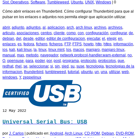
Sist. Operativos
,
Software
,
Tumbleweed
,
Ubuntu
,
UNIX
,
Windows
|
0
Cómo abrir enlaces en Thunderbird. Cómo configurar Thunderbird para que al
pulsar en los enlaces o adjuntos nos permita elegir que aplicación utilizar.
abrir
,
adjunto
,
adjuntos
,
al
,
aplicacion
,
arch
,
arch linux
,
archivo
,
archivos
,
articulo
,
asociaciones
,
centos
,
cliente
,
como
,
con
,
configuración
,
configurar
,
de
,
debian
,
del
,
desde
,
editor
,
editor de configuracion
,
ejecutar
,
el
,
elegir
,
en
,
enlaces
,
es
,
fedora
,
fichero
,
ficheros
,
FTP
,
FTPS
,
howto
,
http
,
https
,
información
,
ios
,
kali
,
kali linux
,
la
,
linux
,
linux mint
,
los
,
macos
,
manjaro
,
manjaro linux
,
manual
,
mas
,
metodo
,
navegador
,
network.protocol-handler.warn-external
,
no
,
O
,
opensuse
,
para
,
poder
,
por
,
post
,
programa
,
protocolo
,
protocolos
,
que
,
redhat
,
rhel
,
se
,
seleccionar
,
si
,
sin
,
sled
,
su
,
suse
,
tecnologia
,
tecnologias de la
informacion
,
thunderbird
,
tumbleweed
,
tutorial
,
ubuntu
,
un
,
una
,
utilizar
,
web
,
windows
,
Y
,
zeppelinux
12
May 2022
Universal Serial Bus: USB
por
J. Carlos
|
publicado en:
Android
,
Arch Linux
,
CD-ROM
,
Debian
,
DVD-ROM
,