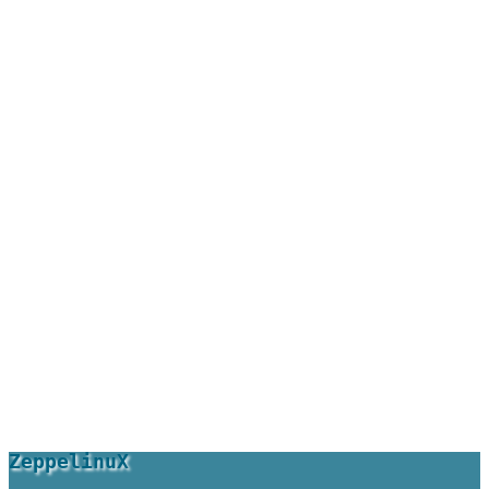
ZeppelinuX