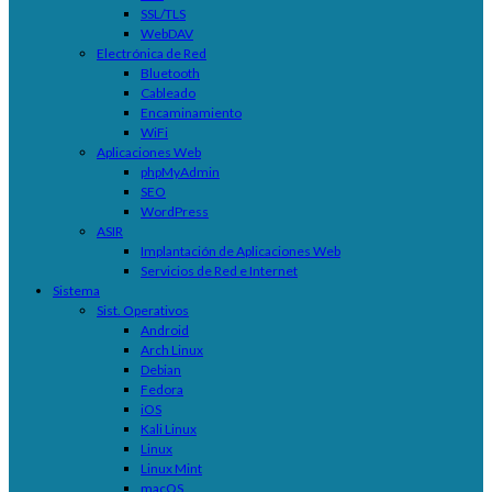
SSL/TLS
WebDAV
Electrónica de Red
Bluetooth
Cableado
Encaminamiento
WiFi
Aplicaciones Web
phpMyAdmin
SEO
WordPress
ASIR
Implantación de Aplicaciones Web
Servicios de Red e Internet
Sistema
Sist. Operativos
Android
Arch Linux
Debian
Fedora
iOS
Kali Linux
Linux
Linux Mint
macOS