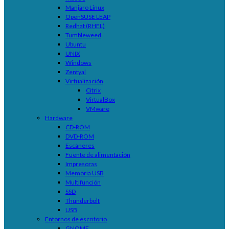
Manjaro Linux
OpenSUSE LEAP
Redhat (RHEL)
Tumbleweed
Ubuntu
UNIX
Windows
Zentyal
Virtualización
Citrix
VirtualBox
VMware
Hardware
CD-ROM
DVD-ROM
Escáneres
Fuente de alimentación
Impresoras
Memoria USB
Multifunción
SSD
Thunderbolt
USB
Entornos de escritorio
GNOME