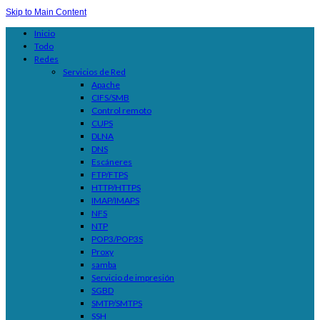
Skip to Main Content
Inicio
Todo
Redes
Servicios de Red
Apache
CIFS/SMB
Control remoto
CUPS
DLNA
DNS
Escáneres
FTP/FTPS
HTTP/HTTPS
IMAP/IMAPS
NFS
NTP
POP3/POP3S
Proxy
samba
Servicio de impresión
SGBD
SMTP/SMTPS
SSH