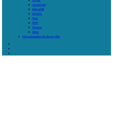
HTML
JavaScript
MariaDB
MySQL
Perl
PHP
Phyton
XML
Herramientas de desarrollo