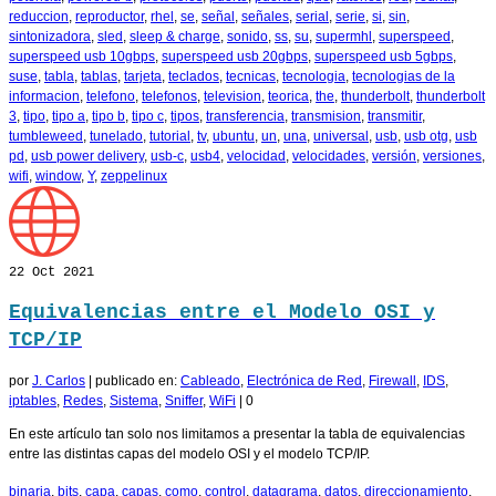
reduccion
,
reproductor
,
rhel
,
se
,
señal
,
señales
,
serial
,
serie
,
si
,
sin
,
sintonizadora
,
sled
,
sleep & charge
,
sonido
,
ss
,
su
,
supermhl
,
superspeed
,
superspeed usb 10gbps
,
superspeed usb 20gbps
,
superspeed usb 5gbps
,
suse
,
tabla
,
tablas
,
tarjeta
,
teclados
,
tecnicas
,
tecnologia
,
tecnologias de la
informacion
,
telefono
,
telefonos
,
television
,
teorica
,
the
,
thunderbolt
,
thunderbolt
3
,
tipo
,
tipo a
,
tipo b
,
tipo c
,
tipos
,
transferencia
,
transmision
,
transmitir
,
tumbleweed
,
tunelado
,
tutorial
,
tv
,
ubuntu
,
un
,
una
,
universal
,
usb
,
usb otg
,
usb
pd
,
usb power delivery
,
usb-c
,
usb4
,
velocidad
,
velocidades
,
versión
,
versiones
,
wifi
,
window
,
Y
,
zeppelinux
22
Oct 2021
Equivalencias entre el Modelo OSI y
TCP/IP
por
J. Carlos
|
publicado en:
Cableado
,
Electrónica de Red
,
Firewall
,
IDS
,
iptables
,
Redes
,
Sistema
,
Sniffer
,
WiFi
|
0
En este artículo tan solo nos limitamos a presentar la tabla de equivalencias
entre las distintas capas del modelo OSI y el modelo TCP/IP.
binaria
,
bits
,
capa
,
capas
,
como
,
control
,
datagrama
,
datos
,
direccionamiento
,