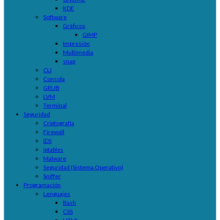
KDE
Software
Gráficos
GIMP
Impresión
Multimedia
snap
CLI
Consola
GRUB
LVM
Terminal
Seguridad
Criptografía
Firewall
IDS
iptables
Malware
Seguridad (Sistema Operativo)
Sniffer
Programación
Lenguajes
Bash
CSS