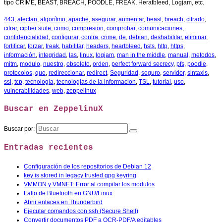
tipo CRIME, BEAST, BREACH, POODLE, FREAK, Heratbleed, Logjam, etc.
443
,
afectan
,
algorítmo
,
apache
,
asegurar
,
aumentar
,
beast
,
breach
,
cifrado
,
cifrar
,
cipher suite
,
como
,
compresion
,
comprobar
,
comunicaciones
,
confidencialidad
,
configurar
,
contra
,
crime
,
de
,
debian
,
deshabilitar
,
eliminar
,
fortificar
,
forzar
,
freak
,
habilitar
,
headers
,
heartbleed
,
hsts
,
http
,
https
,
información
,
integridad
,
las
,
linux
,
logjam
,
man in the middle
,
manual
,
metodos
,
mitm
,
modulo
,
nuestro
,
obsoleto
,
orden
,
perfect forward secrecy
,
pfs
,
poodle
,
protocolos
,
que
,
redireccionar
,
redirect
,
Seguridad
,
seguro
,
servidor
,
sintaxis
,
ssl
,
tcp
,
tecnologia
,
tecnologias de la informacion
,
TSL
,
tutorial
,
uso
,
vulnerabilidades
,
web
,
zeppelinux
Buscar en ZeppelinuX
Buscar por:
Entradas recientes
Configuración de los repositorios de Debian 12
key is stored in legacy trusted.gpg keyring
VMMON y VMNET: Error al compilar los modulos
Fallo de Bluetooth en GNU/Linux
Abrir enlaces en Thunderbird
Ejecutar comandos con ssh (Secure Shell)
Convertir documentos PDF a OCR-PDF/A editables