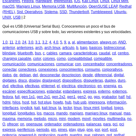
Escáneres
,
Fedora
,
Hardware
,
Impresoras
,
iOS
,
Kali Linux
,
Linux
,
Linux Mint
,
macOS
,
Manjaro Linux
,
Memoria USB
,
Multifunción
,
OpenSUSE LEAP
,
Redhat
(RHEL)
,
Sist. Operativos
,
Sistema
,
SSD
,
Thunderbolt
,
Tumbleweed
,
Ubuntu
,
UNIX
,
USB
|
2
Qué es USB (Universal Serial Bus). Conoceremos un poco el bus de
comunicaciones USB y sobre todo, las versiones existentes y sus velocidades.
1.0
,
11
,
2.0
,
24
,
3.0
,
3.1
,
3.2
,
4
,
4.0
,
5
,
9
,
a
,
al
,
alimentacion
,
always on
,
AND
,
anterior
,
anteriores
,
arch
,
arch linux
,
articulo
,
b
,
bajo
,
basicos
,
bidireccional
,
blindaje
,
bluetooth
,
bus
,
c
,
cables
,
camara
,
caracteristicas
,
caudal
,
cd
,
centos
,
charging capable
,
color
,
colores
,
como
,
compatibilidad
,
compatible
,
comunicación
,
comunicaciones
,
comunicar
,
con
,
concentrador
,
concentradores
,
conectar
,
conectores
,
conexiones
,
conocimientos
,
consumo
,
corporativos
,
datos
,
de
,
debian
,
del
,
desconectar
,
descripcion
,
desde
,
diferencial
,
digital
,
digitales
,
disco
,
display
,
displayport
,
dispositivos
,
disqueteras
,
duplex
,
duro
,
dvd
,
efectiva
,
efectivas
,
ehternet
,
el
,
electrica
,
electronico
,
en
,
energia
,
es
,
escáner
,
especificaciones
,
estandar
,
estandares
,
express
,
externo
,
externos
,
fedora
,
full
,
gen 1x1
,
gen 2x1
,
gen 2x2
,
gen1
,
gen2
,
go
,
gps
,
grabador
,
half
,
hd
,
hdmi
,
hilos
,
host
,
hot
,
hot plug
,
howto
,
hub
,
hub usb
,
impresora
,
información
,
interfaces
,
joystick
,
kali
,
kali linux
,
la
,
lector
,
linux
,
linux mint
,
logitud
,
logos
,
longitud
,
longitudes
,
los
,
macos
,
mando
,
manjaro
,
manjaro linux
,
manual
,
mas
,
maxima
,
memoria
,
metodo
,
micro
,
mini
,
modem
,
movil
,
moviles
,
multimedia
,
no
,
O
,
ofrecer
,
on
,
opensuse
,
ordenador
,
ordenadores
,
palancas
,
para
,
pci
,
pci
express
,
perifericos
,
periodo
,
pin
,
pines
,
play
,
plug
,
pnp
,
por
,
port
,
post
,
potencia
,
powered-b
,
protocolos
,
puerto
,
puertos
,
que
,
ratones
,
red
,
redhat
,