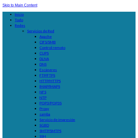
Skip to Main Content
Inicio
Todo
Redes
Servicios de Red
Apache
CIFS/SMB
Control remoto
CUPS
DLNA
DNS
Escáneres
FTP/FTPS
HTTP/HTTPS
IMAP/IMAPS
NFS
NTP
POP3/POP3S
Proxy
samba
Servicio de impresión
SGBD
SMTP/SMTPS
SSH