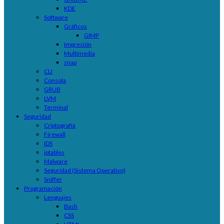
KDE
Software
Gráficos
GIMP
Impresión
Multimedia
snap
CLI
Consola
GRUB
LVM
Terminal
Seguridad
Criptografía
Firewall
IDS
iptables
Malware
Seguridad (Sistema Operativo)
Sniffer
Programación
Lenguajes
Bash
CSS