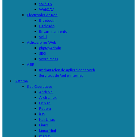
SSL/TLS
WebDAV
Electrónica de Red
Bluetooth
Cableado
Encaminamiento
WiFi
Aplicaciones Web
phpMyAdmin
SEO
WordPress
ASIR
Implantación de Aplicaciones Web
Servicios de Red e Internet
Sistema
Sist. Operativos
Android
Arch Linux
Debian
Fedora
iOS
Kali Linux
Linux
Linux Mint
macOS