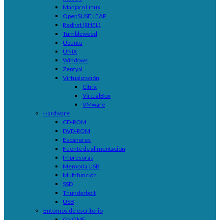
Manjaro Linux
OpenSUSE LEAP
Redhat (RHEL)
Tumbleweed
Ubuntu
UNIX
Windows
Zentyal
Virtualización
Citrix
VirtualBox
VMware
Hardware
CD-ROM
DVD-ROM
Escáneres
Fuente de alimentación
Impresoras
Memoria USB
Multifunción
SSD
Thunderbolt
USB
Entornos de escritorio
GNOME