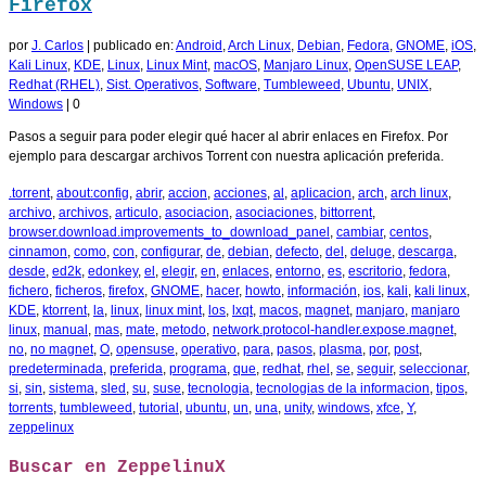
Firefox
por
J. Carlos
|
publicado en:
Android
,
Arch Linux
,
Debian
,
Fedora
,
GNOME
,
iOS
,
Kali Linux
,
KDE
,
Linux
,
Linux Mint
,
macOS
,
Manjaro Linux
,
OpenSUSE LEAP
,
Redhat (RHEL)
,
Sist. Operativos
,
Software
,
Tumbleweed
,
Ubuntu
,
UNIX
,
Windows
|
0
Pasos a seguir para poder elegir qué hacer al abrir enlaces en Firefox. Por
ejemplo para descargar archivos Torrent con nuestra aplicación preferida.
.torrent
,
about:config
,
abrir
,
accion
,
acciones
,
al
,
aplicacion
,
arch
,
arch linux
,
archivo
,
archivos
,
articulo
,
asociacion
,
asociaciones
,
bittorrent
,
browser.download.improvements_to_download_panel
,
cambiar
,
centos
,
cinnamon
,
como
,
con
,
configurar
,
de
,
debian
,
defecto
,
del
,
deluge
,
descarga
,
desde
,
ed2k
,
edonkey
,
el
,
elegir
,
en
,
enlaces
,
entorno
,
es
,
escritorio
,
fedora
,
fichero
,
ficheros
,
firefox
,
GNOME
,
hacer
,
howto
,
información
,
ios
,
kali
,
kali linux
,
KDE
,
ktorrent
,
la
,
linux
,
linux mint
,
los
,
lxqt
,
macos
,
magnet
,
manjaro
,
manjaro
linux
,
manual
,
mas
,
mate
,
metodo
,
network.protocol-handler.expose.magnet
,
no
,
no magnet
,
O
,
opensuse
,
operativo
,
para
,
pasos
,
plasma
,
por
,
post
,
predeterminada
,
preferida
,
programa
,
que
,
redhat
,
rhel
,
se
,
seguir
,
seleccionar
,
si
,
sin
,
sistema
,
sled
,
su
,
suse
,
tecnologia
,
tecnologias de la informacion
,
tipos
,
torrents
,
tumbleweed
,
tutorial
,
ubuntu
,
un
,
una
,
unity
,
windows
,
xfce
,
Y
,
zeppelinux
Buscar en ZeppelinuX