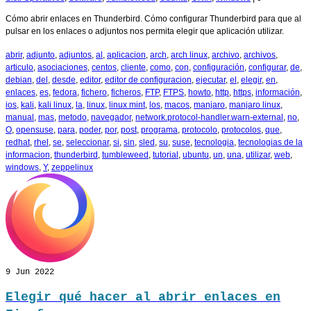
Cómo abrir enlaces en Thunderbird. Cómo configurar Thunderbird para que al
pulsar en los enlaces o adjuntos nos permita elegir que aplicación utilizar.
abrir
,
adjunto
,
adjuntos
,
al
,
aplicacion
,
arch
,
arch linux
,
archivo
,
archivos
,
articulo
,
asociaciones
,
centos
,
cliente
,
como
,
con
,
configuración
,
configurar
,
de
,
debian
,
del
,
desde
,
editor
,
editor de configuracion
,
ejecutar
,
el
,
elegir
,
en
,
enlaces
,
es
,
fedora
,
fichero
,
ficheros
,
FTP
,
FTPS
,
howto
,
http
,
https
,
información
,
ios
,
kali
,
kali linux
,
la
,
linux
,
linux mint
,
los
,
macos
,
manjaro
,
manjaro linux
,
manual
,
mas
,
metodo
,
navegador
,
network.protocol-handler.warn-external
,
no
,
O
,
opensuse
,
para
,
poder
,
por
,
post
,
programa
,
protocolo
,
protocolos
,
que
,
redhat
,
rhel
,
se
,
seleccionar
,
si
,
sin
,
sled
,
su
,
suse
,
tecnologia
,
tecnologias de la
informacion
,
thunderbird
,
tumbleweed
,
tutorial
,
ubuntu
,
un
,
una
,
utilizar
,
web
,
windows
,
Y
,
zeppelinux
9
Jun 2022
Elegir qué hacer al abrir enlaces en