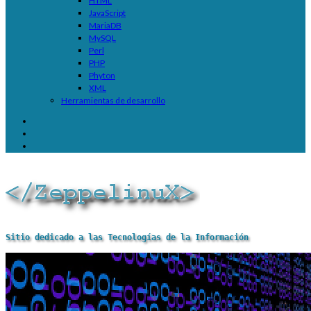
HTML
JavaScript
MariaDB
MySQL
Perl
PHP
Phyton
XML
Herramientas de desarrollo
Sitio dedicado a las Tecnologías de la Información