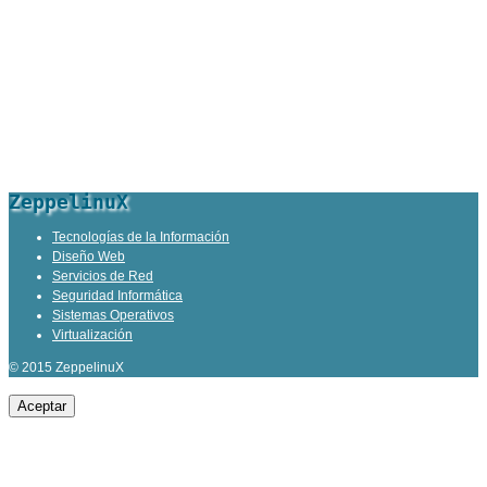
ZeppelinuX
Tecnologías de la Información
Diseño Web
Servicios de Red
Seguridad Informática
Sistemas Operativos
Virtualización
© 2015 ZeppelinuX
Aceptar