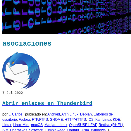
asociaciones
7
Jul 2022
Abrir enlaces en Thunderbird
por
J. Carlos
|
publicado en:
Android
,
Arch Linux
,
Debian
,
Entornos de
escritorio
,
Fedora
,
FTP/FTPS
,
GNOME
,
HTTP/HTTPS
,
iOS
,
Kali Linux
,
KDE
,
Linux
,
Linux Mint
,
macOS
,
Manjaro Linux
,
OpenSUSE LEAP
,
Redhat (RHEL)
,
Sist. Operativos
,
Software
,
Tumbleweed
,
Ubuntu
,
UNIX
,
Windows
|
0