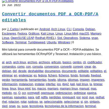
24
Jun 2022
Convertir documentos PDF a OCR-PDF/A
editables
por
J. Carlos
|
publicado en:
Android
,
Arch Linux
,
CLI
,
Consola
,
Debian
,
Escáneres
,
Fedora
,
Gráficos
,
Kali Linux
,
Linux
,
Linux Mint
,
macOS
,
Manjaro
Linux
,
OpenSUSE LEAP
,
Redhat (RHEL)
,
Sist. Operativos
,
Sistema
,
snap
,
Software
,
Terminal
,
Tumbleweed
,
Ubuntu
,
Windows
|
0
Mini tutorial para convertir documentos PDF a OCR – PDF/A editables. Se
utilizará las herramientas OCRmyPDF y Tesseract. Instalación y uso básico.
al
,
arch
,
arch linux
,
archivo
,
archivos
,
articulo
,
basico
,
centos
,
cli
,
codificador
,
comandos
,
como
,
con
,
consola
,
conversion
,
convertir
,
corregir
,
crear
,
de
,
debian
,
del
,
desde
,
deshabilitar
,
documenos
,
documento
,
editable
,
editables
,
el
,
eliminar
,
en
,
enderezar
,
es
,
fedora
,
fichero
,
ficheros
,
fondo
,
formato
,
freebsd
,
gestor
,
herramienta
,
herramientas
,
howto
,
idioma
,
idiomas
,
imagen
,
imagenes
,
información
,
instalacion
,
instalar
,
interfaz
,
ios
,
jbig2
,
kali
,
kali linux
,
la
,
limpiar
,
linea
,
linux
,
linux mint
,
los
,
macos
,
manjaro
,
manjaro linux
,
manual
,
mas
,
metodo
,
no
,
O
,
ocr
,
ocrmypdf
,
opensuse
,
optimizacion
,
optimizar
,
pagina
,
paginas
,
paquetes
,
para
,
pdf
,
pdf/a
,
perdidas
,
pngquant
,
por
,
post
,
que
,
redhat
,
rhel
,
rotacion
,
rotar
,
ruidoso
,
se
,
seleccionable
,
seleccionar
,
si
,
sin
,
sintaxis
,
sled
,
snap
,
su
,
suse
,
tecnologia
,
tecnologias de la informacion
,
terminal
,