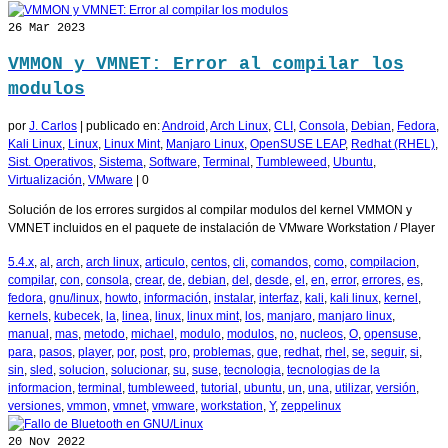
26
Mar 2023
VMMON y VMNET: Error al compilar los
modulos
por
J. Carlos
|
publicado en:
Android
,
Arch Linux
,
CLI
,
Consola
,
Debian
,
Fedora
,
Kali Linux
,
Linux
,
Linux Mint
,
Manjaro Linux
,
OpenSUSE LEAP
,
Redhat (RHEL)
,
Sist. Operativos
,
Sistema
,
Software
,
Terminal
,
Tumbleweed
,
Ubuntu
,
Virtualización
,
VMware
|
0
Solución de los errores surgidos al compilar modulos del kernel VMMON y
VMNET incluidos en el paquete de instalación de VMware Workstation / Player
5.4.x
,
al
,
arch
,
arch linux
,
articulo
,
centos
,
cli
,
comandos
,
como
,
compilacion
,
compilar
,
con
,
consola
,
crear
,
de
,
debian
,
del
,
desde
,
el
,
en
,
error
,
errores
,
es
,
fedora
,
gnu/linux
,
howto
,
información
,
instalar
,
interfaz
,
kali
,
kali linux
,
kernel
,
kernels
,
kubecek
,
la
,
linea
,
linux
,
linux mint
,
los
,
manjaro
,
manjaro linux
,
manual
,
mas
,
metodo
,
michael
,
modulo
,
modulos
,
no
,
nucleos
,
O
,
opensuse
,
para
,
pasos
,
player
,
por
,
post
,
pro
,
problemas
,
que
,
redhat
,
rhel
,
se
,
seguir
,
si
,
sin
,
sled
,
solucion
,
solucionar
,
su
,
suse
,
tecnologia
,
tecnologias de la
informacion
,
terminal
,
tumbleweed
,
tutorial
,
ubuntu
,
un
,
una
,
utilizar
,
versión
,
versiones
,
vmmon
,
vmnet
,
vmware
,
workstation
,
Y
,
zeppelinux
20
Nov 2022