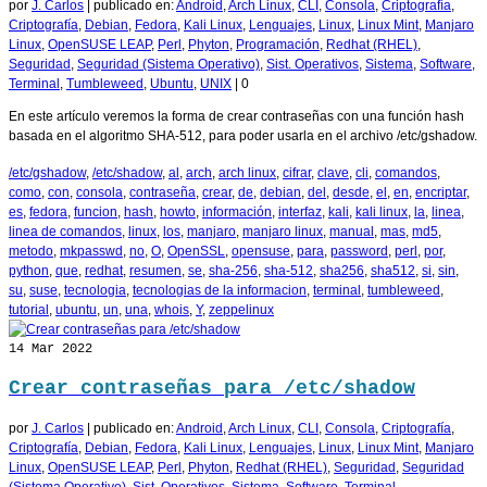
por
J. Carlos
|
publicado en:
Android
,
Arch Linux
,
CLI
,
Consola
,
Criptografía
,
Criptografía
,
Debian
,
Fedora
,
Kali Linux
,
Lenguajes
,
Linux
,
Linux Mint
,
Manjaro
Linux
,
OpenSUSE LEAP
,
Perl
,
Phyton
,
Programación
,
Redhat (RHEL)
,
Seguridad
,
Seguridad (Sistema Operativo)
,
Sist. Operativos
,
Sistema
,
Software
,
Terminal
,
Tumbleweed
,
Ubuntu
,
UNIX
|
0
En este artículo veremos la forma de crear contraseñas con una función hash
basada en el algoritmo SHA-512, para poder usarla en el archivo /etc/gshadow.
/etc/gshadow
,
/etc/shadow
,
al
,
arch
,
arch linux
,
cifrar
,
clave
,
cli
,
comandos
,
como
,
con
,
consola
,
contraseña
,
crear
,
de
,
debian
,
del
,
desde
,
el
,
en
,
encriptar
,
es
,
fedora
,
funcion
,
hash
,
howto
,
información
,
interfaz
,
kali
,
kali linux
,
la
,
linea
,
linea de comandos
,
linux
,
los
,
manjaro
,
manjaro linux
,
manual
,
mas
,
md5
,
metodo
,
mkpasswd
,
no
,
O
,
OpenSSL
,
opensuse
,
para
,
password
,
perl
,
por
,
python
,
que
,
redhat
,
resumen
,
se
,
sha-256
,
sha-512
,
sha256
,
sha512
,
si
,
sin
,
su
,
suse
,
tecnologia
,
tecnologias de la informacion
,
terminal
,
tumbleweed
,
tutorial
,
ubuntu
,
un
,
una
,
whois
,
Y
,
zeppelinux
14
Mar 2022
Crear contraseñas para /etc/shadow
por
J. Carlos
|
publicado en:
Android
,
Arch Linux
,
CLI
,
Consola
,
Criptografía
,
Criptografía
,
Debian
,
Fedora
,
Kali Linux
,
Lenguajes
,
Linux
,
Linux Mint
,
Manjaro
Linux
,
OpenSUSE LEAP
,
Perl
,
Phyton
,
Redhat (RHEL)
,
Seguridad
,
Seguridad