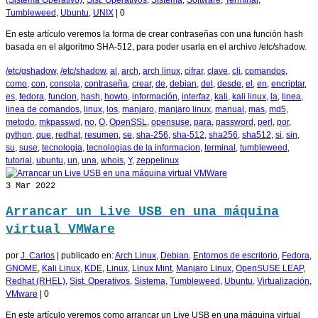
(Sistema Operativo)
,
Sist. Operativos
,
Sistema
,
Software
,
Terminal
,
Tumbleweed
,
Ubuntu
,
UNIX
|
0
En este artículo veremos la forma de crear contraseñas con una función hash
basada en el algoritmo SHA-512, para poder usarla en el archivo /etc/shadow.
/etc/gshadow
,
/etc/shadow
,
al
,
arch
,
arch linux
,
cifrar
,
clave
,
cli
,
comandos
,
como
,
con
,
consola
,
contraseña
,
crear
,
de
,
debian
,
del
,
desde
,
el
,
en
,
encriptar
,
es
,
fedora
,
funcion
,
hash
,
howto
,
información
,
interfaz
,
kali
,
kali linux
,
la
,
linea
,
linea de comandos
,
linux
,
los
,
manjaro
,
manjaro linux
,
manual
,
mas
,
md5
,
metodo
,
mkpasswd
,
no
,
O
,
OpenSSL
,
opensuse
,
para
,
password
,
perl
,
por
,
python
,
que
,
redhat
,
resumen
,
se
,
sha-256
,
sha-512
,
sha256
,
sha512
,
si
,
sin
,
su
,
suse
,
tecnologia
,
tecnologias de la informacion
,
terminal
,
tumbleweed
,
tutorial
,
ubuntu
,
un
,
una
,
whois
,
Y
,
zeppelinux
3
Mar 2022
Arrancar un Live USB en una máquina
virtual VMWare
por
J. Carlos
|
publicado en:
Arch Linux
,
Debian
,
Entornos de escritorio
,
Fedora
,
GNOME
,
Kali Linux
,
KDE
,
Linux
,
Linux Mint
,
Manjaro Linux
,
OpenSUSE LEAP
,
Redhat (RHEL)
,
Sist. Operativos
,
Sistema
,
Tumbleweed
,
Ubuntu
,
Virtualización
,
VMware
|
0
En este artículo veremos como arrancar un Live USB en una máquina virtual