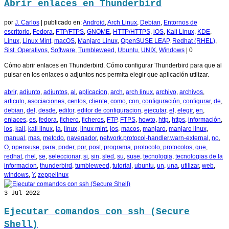
Abrir enlaces en Thunderbird
por
J. Carlos
|
publicado en:
Android
,
Arch Linux
,
Debian
,
Entornos de
escritorio
,
Fedora
,
FTP/FTPS
,
GNOME
,
HTTP/HTTPS
,
iOS
,
Kali Linux
,
KDE
,
Linux
,
Linux Mint
,
macOS
,
Manjaro Linux
,
OpenSUSE LEAP
,
Redhat (RHEL)
,
Sist. Operativos
,
Software
,
Tumbleweed
,
Ubuntu
,
UNIX
,
Windows
|
0
Cómo abrir enlaces en Thunderbird. Cómo configurar Thunderbird para que al
pulsar en los enlaces o adjuntos nos permita elegir que aplicación utilizar.
abrir
,
adjunto
,
adjuntos
,
al
,
aplicacion
,
arch
,
arch linux
,
archivo
,
archivos
,
articulo
,
asociaciones
,
centos
,
cliente
,
como
,
con
,
configuración
,
configurar
,
de
,
debian
,
del
,
desde
,
editor
,
editor de configuracion
,
ejecutar
,
el
,
elegir
,
en
,
enlaces
,
es
,
fedora
,
fichero
,
ficheros
,
FTP
,
FTPS
,
howto
,
http
,
https
,
información
,
ios
,
kali
,
kali linux
,
la
,
linux
,
linux mint
,
los
,
macos
,
manjaro
,
manjaro linux
,
manual
,
mas
,
metodo
,
navegador
,
network.protocol-handler.warn-external
,
no
,
O
,
opensuse
,
para
,
poder
,
por
,
post
,
programa
,
protocolo
,
protocolos
,
que
,
redhat
,
rhel
,
se
,
seleccionar
,
si
,
sin
,
sled
,
su
,
suse
,
tecnologia
,
tecnologias de la
informacion
,
thunderbird
,
tumbleweed
,
tutorial
,
ubuntu
,
un
,
una
,
utilizar
,
web
,
windows
,
Y
,
zeppelinux
3
Jul 2022
Ejecutar comandos con ssh (Secure
Shell)