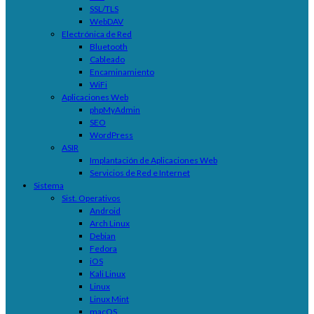
SSL/TLS
WebDAV
Electrónica de Red
Bluetooth
Cableado
Encaminamiento
WiFi
Aplicaciones Web
phpMyAdmin
SEO
WordPress
ASIR
Implantación de Aplicaciones Web
Servicios de Red e Internet
Sistema
Sist. Operativos
Android
Arch Linux
Debian
Fedora
iOS
Kali Linux
Linux
Linux Mint
macOS