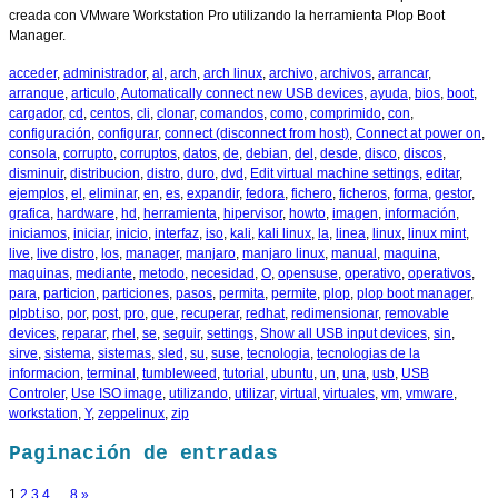
creada con VMware Workstation Pro utilizando la herramienta Plop Boot
Manager.
acceder
,
administrador
,
al
,
arch
,
arch linux
,
archivo
,
archivos
,
arrancar
,
arranque
,
articulo
,
Automatically connect new USB devices
,
ayuda
,
bios
,
boot
,
cargador
,
cd
,
centos
,
cli
,
clonar
,
comandos
,
como
,
comprimido
,
con
,
configuración
,
configurar
,
connect (disconnect from host)
,
Connect at power on
,
consola
,
corrupto
,
corruptos
,
datos
,
de
,
debian
,
del
,
desde
,
disco
,
discos
,
disminuir
,
distribucion
,
distro
,
duro
,
dvd
,
Edit virtual machine settings
,
editar
,
ejemplos
,
el
,
eliminar
,
en
,
es
,
expandir
,
fedora
,
fichero
,
ficheros
,
forma
,
gestor
,
grafica
,
hardware
,
hd
,
herramienta
,
hipervisor
,
howto
,
imagen
,
información
,
iniciamos
,
iniciar
,
inicio
,
interfaz
,
iso
,
kali
,
kali linux
,
la
,
linea
,
linux
,
linux mint
,
live
,
live distro
,
los
,
manager
,
manjaro
,
manjaro linux
,
manual
,
maquina
,
maquinas
,
mediante
,
metodo
,
necesidad
,
O
,
opensuse
,
operativo
,
operativos
,
para
,
particion
,
particiones
,
pasos
,
permita
,
permite
,
plop
,
plop boot manager
,
plpbt.iso
,
por
,
post
,
pro
,
que
,
recuperar
,
redhat
,
redimensionar
,
removable
devices
,
reparar
,
rhel
,
se
,
seguir
,
settings
,
Show all USB input devices
,
sin
,
sirve
,
sistema
,
sistemas
,
sled
,
su
,
suse
,
tecnologia
,
tecnologias de la
informacion
,
terminal
,
tumbleweed
,
tutorial
,
ubuntu
,
un
,
una
,
usb
,
USB
Controler
,
Use ISO image
,
utilizando
,
utilizar
,
virtual
,
virtuales
,
vm
,
vmware
,
workstation
,
Y
,
zeppelinux
,
zip
Paginación de entradas
1
2
3
4
…
8
»