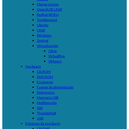
Manjaro Linux
OpenSUSE LEAP
Redhat (RHEL)
Tumbleweed
Ubuntu
UNIX
Windows
Zentyal
Virtualización
Citrix
VirtualBox
VMware
Hardware
CD-ROM
DVD-ROM
Escáneres
Fuente de alimentación
Impresoras
Memoria USB
Multifunción
SSD
Thunderbolt
USB
Entornos de escritorio
GNOME