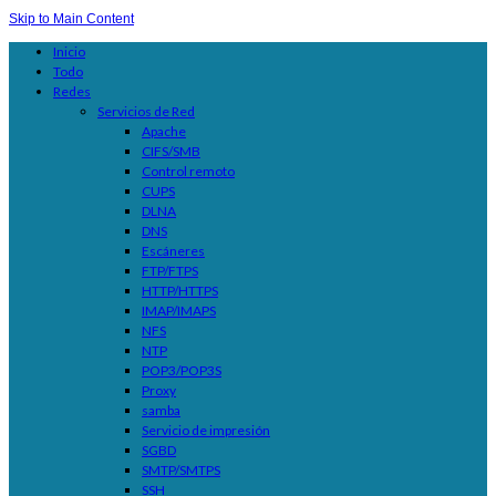
Skip to Main Content
Inicio
Todo
Redes
Servicios de Red
Apache
CIFS/SMB
Control remoto
CUPS
DLNA
DNS
Escáneres
FTP/FTPS
HTTP/HTTPS
IMAP/IMAPS
NFS
NTP
POP3/POP3S
Proxy
samba
Servicio de impresión
SGBD
SMTP/SMTPS
SSH