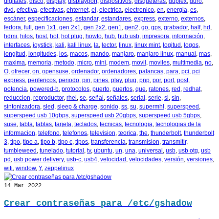
digitales
,
disco
,
display
,
displayport
,
dispositivos
,
disqueteras
,
duplex
,
duro
,
dvd
,
efectiva
,
efectivas
,
ehternet
,
el
,
electrica
,
electronico
,
en
,
energia
,
es
,
escáner
,
especificaciones
,
estandar
,
estandares
,
express
,
externo
,
externos
,
fedora
,
full
,
gen 1x1
,
gen 2x1
,
gen 2x2
,
gen1
,
gen2
,
go
,
gps
,
grabador
,
half
,
hd
,
hdmi
,
hilos
,
host
,
hot
,
hot plug
,
howto
,
hub
,
hub usb
,
impresora
,
información
,
interfaces
,
joystick
,
kali
,
kali linux
,
la
,
lector
,
linux
,
linux mint
,
logitud
,
logos
,
longitud
,
longitudes
,
los
,
macos
,
mando
,
manjaro
,
manjaro linux
,
manual
,
mas
,
maxima
,
memoria
,
metodo
,
micro
,
mini
,
modem
,
movil
,
moviles
,
multimedia
,
no
,
O
,
ofrecer
,
on
,
opensuse
,
ordenador
,
ordenadores
,
palancas
,
para
,
pci
,
pci
express
,
perifericos
,
periodo
,
pin
,
pines
,
play
,
plug
,
pnp
,
por
,
port
,
post
,
potencia
,
powered-b
,
protocolos
,
puerto
,
puertos
,
que
,
ratones
,
red
,
redhat
,
reduccion
,
reproductor
,
rhel
,
se
,
señal
,
señales
,
serial
,
serie
,
si
,
sin
,
sintonizadora
,
sled
,
sleep & charge
,
sonido
,
ss
,
su
,
supermhl
,
superspeed
,
superspeed usb 10gbps
,
superspeed usb 20gbps
,
superspeed usb 5gbps
,
suse
,
tabla
,
tablas
,
tarjeta
,
teclados
,
tecnicas
,
tecnologia
,
tecnologias de la
informacion
,
telefono
,
telefonos
,
television
,
teorica
,
the
,
thunderbolt
,
thunderbolt
3
,
tipo
,
tipo a
,
tipo b
,
tipo c
,
tipos
,
transferencia
,
transmision
,
transmitir
,
tumbleweed
,
tunelado
,
tutorial
,
tv
,
ubuntu
,
un
,
una
,
universal
,
usb
,
usb otg
,
usb
pd
,
usb power delivery
,
usb-c
,
usb4
,
velocidad
,
velocidades
,
versión
,
versiones
,
wifi
,
window
,
Y
,
zeppelinux
14
Mar 2022
Crear contraseñas para /etc/gshadow