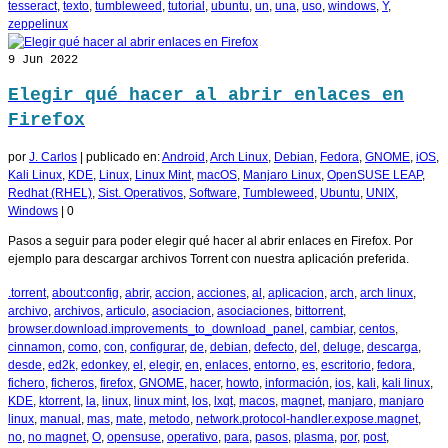
tesseract
,
texto
,
tumbleweed
,
tutorial
,
ubuntu
,
un
,
una
,
uso
,
windows
,
Y
,
zeppelinux
9
Jun 2022
Elegir qué hacer al abrir enlaces en
Firefox
por
J. Carlos
|
publicado en:
Android
,
Arch Linux
,
Debian
,
Fedora
,
GNOME
,
iOS
,
Kali Linux
,
KDE
,
Linux
,
Linux Mint
,
macOS
,
Manjaro Linux
,
OpenSUSE LEAP
,
Redhat (RHEL)
,
Sist. Operativos
,
Software
,
Tumbleweed
,
Ubuntu
,
UNIX
,
Windows
|
0
Pasos a seguir para poder elegir qué hacer al abrir enlaces en Firefox. Por
ejemplo para descargar archivos Torrent con nuestra aplicación preferida.
.torrent
,
about:config
,
abrir
,
accion
,
acciones
,
al
,
aplicacion
,
arch
,
arch linux
,
archivo
,
archivos
,
articulo
,
asociacion
,
asociaciones
,
bittorrent
,
browser.download.improvements_to_download_panel
,
cambiar
,
centos
,
cinnamon
,
como
,
con
,
configurar
,
de
,
debian
,
defecto
,
del
,
deluge
,
descarga
,
desde
,
ed2k
,
edonkey
,
el
,
elegir
,
en
,
enlaces
,
entorno
,
es
,
escritorio
,
fedora
,
fichero
,
ficheros
,
firefox
,
GNOME
,
hacer
,
howto
,
información
,
ios
,
kali
,
kali linux
,
KDE
,
ktorrent
,
la
,
linux
,
linux mint
,
los
,
lxqt
,
macos
,
magnet
,
manjaro
,
manjaro
linux
,
manual
,
mas
,
mate
,
metodo
,
network.protocol-handler.expose.magnet
,
no
,
no magnet
,
O
,
opensuse
,
operativo
,
para
,
pasos
,
plasma
,
por
,
post
,