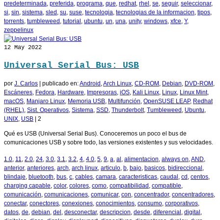
predeterminada
,
preferida
,
programa
,
que
,
redhat
,
rhel
,
se
,
seguir
,
seleccionar
,
si
,
sin
,
sistema
,
sled
,
su
,
suse
,
tecnologia
,
tecnologias de la informacion
,
tipos
,
torrents
,
tumbleweed
,
tutorial
,
ubuntu
,
un
,
una
,
unity
,
windows
,
xfce
,
Y
,
zeppelinux
12
May 2022
Universal Serial Bus: USB
por
J. Carlos
|
publicado en:
Android
,
Arch Linux
,
CD-ROM
,
Debian
,
DVD-ROM
,
Escáneres
,
Fedora
,
Hardware
,
Impresoras
,
iOS
,
Kali Linux
,
Linux
,
Linux Mint
,
macOS
,
Manjaro Linux
,
Memoria USB
,
Multifunción
,
OpenSUSE LEAP
,
Redhat
(RHEL)
,
Sist. Operativos
,
Sistema
,
SSD
,
Thunderbolt
,
Tumbleweed
,
Ubuntu
,
UNIX
,
USB
|
2
Qué es USB (Universal Serial Bus). Conoceremos un poco el bus de
comunicaciones USB y sobre todo, las versiones existentes y sus velocidades.
1.0
,
11
,
2.0
,
24
,
3.0
,
3.1
,
3.2
,
4
,
4.0
,
5
,
9
,
a
,
al
,
alimentacion
,
always on
,
AND
,
anterior
,
anteriores
,
arch
,
arch linux
,
articulo
,
b
,
bajo
,
basicos
,
bidireccional
,
blindaje
,
bluetooth
,
bus
,
c
,
cables
,
camara
,
caracteristicas
,
caudal
,
cd
,
centos
,
charging capable
,
color
,
colores
,
como
,
compatibilidad
,
compatible
,
comunicación
,
comunicaciones
,
comunicar
,
con
,
concentrador
,
concentradores
,
conectar
,
conectores
,
conexiones
,
conocimientos
,
consumo
,
corporativos
,
datos
,
de
,
debian
,
del
,
desconectar
,
descripcion
,
desde
,
diferencial
,
digital
,