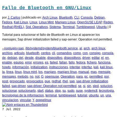
Fallo de Bluetooth en GNU/Linux
por
J. Carlos
|
publicado en:
Arch Linux
,
Bluetooth
,
CLI
,
Consola
,
Debian
,
Fedora
,
Kali Linux
,
Linux
,
Linux Mint
,
Manjaro Linux
,
OpenSUSE LEAP
,
Redes
,
Redhat (RHEL)
,
Sist. Operativos
,
Sistema
,
Terminal
,
Tumbleweed
,
Ubuntu
|
0
Tutorial para solucionar el fallo de Bluetooth en Linux al aparecer los
mensajes; Sap driver initialization failed y sap-server: Operation not permitted.
--noplugin=sap
,
/lib/systemd/system/bluetooth.service
,
al
,
arch
,
arch linux
,
archivo
,
articulo
,
bluetooth
,
centos
,
cli
,
comandos
,
como
,
con
,
consigo
,
consola
,
de
,
debian
,
del
,
desde
,
disable
,
dispositivo
,
dispositivos
,
driver
,
editar
,
el
,
en
,
enable
,
equipo
,
error
,
errores
,
es
,
failed
,
fallan
,
fallo
,
fedora
,
fichero
,
funciona
,
howto
,
información
,
initialization
,
instrucciones
,
intentar
,
interfaz
,
kali
,
kali linux
,
la
,
linea
,
linux
,
linux mint
,
los
,
manjaro
,
manjaro linux
,
manual
,
mas
,
mensaje
,
mensajes
,
metodo
,
no
,
not
,
O
,
opensuse
,
Operation
,
para
,
pc
,
permitted
,
por
,
post
,
provocado
,
provocados
,
que
,
redhat
,
rhel
,
sap
,
sap driver initialization
failed
,
sap-driver
,
sap-driver: Operation not permitted
,
se
,
si
,
sin
,
sled
,
solucion
,
solucionar
,
solucionarlo
,
start
,
status
,
stop
,
su
,
sudo
,
suse
,
systemctl
,
tecnologia
,
tecnologias de la informacion
,
terminal
,
tumbleweed
,
tutorial
,
ubuntu
,
un
,
una
,
vinculacion
,
vincular
,
Y
,
zeppelinux
7
Jul 2022