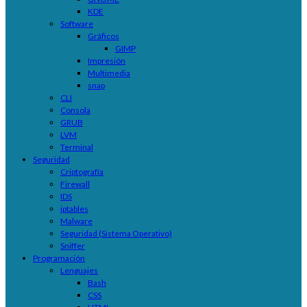
KDE
Software
Gráficos
GIMP
Impresión
Multimedia
snap
CLI
Consola
GRUB
LVM
Terminal
Seguridad
Criptografía
Firewall
IDS
iptables
Malware
Seguridad (Sistema Operativo)
Sniffer
Programación
Lenguajes
Bash
CSS