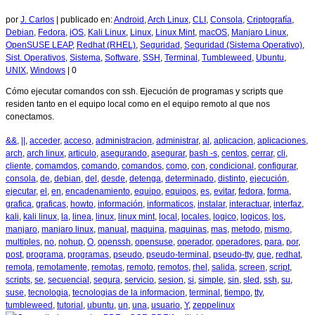
por
J. Carlos
|
publicado en:
Android
,
Arch Linux
,
CLI
,
Consola
,
Criptografía
,
Debian
,
Fedora
,
iOS
,
Kali Linux
,
Linux
,
Linux Mint
,
macOS
,
Manjaro Linux
,
OpenSUSE LEAP
,
Redhat (RHEL)
,
Seguridad
,
Seguridad (Sistema Operativo)
,
Sist. Operativos
,
Sistema
,
Software
,
SSH
,
Terminal
,
Tumbleweed
,
Ubuntu
,
UNIX
,
Windows
|
0
Cómo ejecutar comandos con ssh. Ejecución de programas y scripts que
residen tanto en el equipo local como en el equipo remoto al que nos
conectamos.
&&
,
||
,
acceder
,
acceso
,
administracion
,
administrar
,
al
,
aplicacion
,
aplicaciones
,
arch
,
arch linux
,
articulo
,
asegurando
,
asegurar
,
bash -s
,
centos
,
cerrar
,
cli
,
cliente
,
comamdos
,
comando
,
comandos
,
como
,
con
,
condicional
,
configurar
,
consola
,
de
,
debian
,
del
,
desde
,
detenga
,
determinado
,
distinto
,
ejecución
,
ejecutar
,
el
,
en
,
encadenamiento
,
equipo
,
equipos
,
es
,
evitar
,
fedora
,
forma
,
grafica
,
graficas
,
howto
,
información
,
informaticos
,
instalar
,
interactuar
,
interfaz
,
kali
,
kali linux
,
la
,
linea
,
linux
,
linux mint
,
local
,
locales
,
logico
,
logicos
,
los
,
manjaro
,
manjaro linux
,
manual
,
maquina
,
maquinas
,
mas
,
metodo
,
mismo
,
multiples
,
no
,
nohup
,
O
,
openssh
,
opensuse
,
operador
,
operadores
,
para
,
por
,
post
,
programa
,
programas
,
pseudo
,
pseudo-terminal
,
pseudo-tty
,
que
,
redhat
,
remota
,
remotamente
,
remotas
,
remoto
,
remotos
,
rhel
,
salida
,
screen
,
script
,
scripts
,
se
,
secuencial
,
segura
,
servicio
,
sesion
,
si
,
simple
,
sin
,
sled
,
ssh
,
su
,
suse
,
tecnologia
,
tecnologias de la informacion
,
terminal
,
tiempo
,
tty
,
tumbleweed
,
tutorial
,
ubuntu
,
un
,
una
,
usuario
,
Y
,
zeppelinux