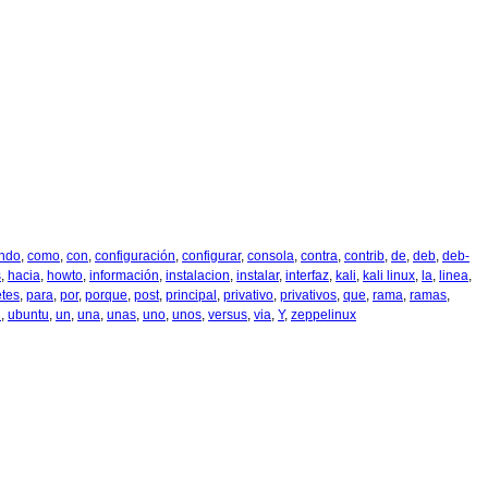
ndo
,
como
,
con
,
configuración
,
configurar
,
consola
,
contra
,
contrib
,
de
,
deb
,
deb-
s
,
hacia
,
howto
,
información
,
instalacion
,
instalar
,
interfaz
,
kali
,
kali linux
,
la
,
linea
,
tes
,
para
,
por
,
porque
,
post
,
principal
,
privativo
,
privativos
,
que
,
rama
,
ramas
,
l
,
ubuntu
,
un
,
una
,
unas
,
uno
,
unos
,
versus
,
via
,
Y
,
zeppelinux