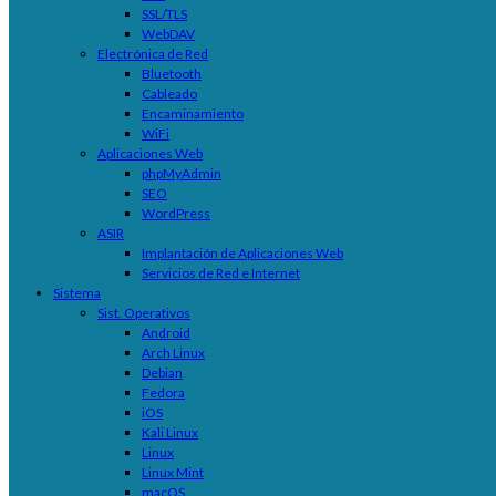
SSL/TLS
WebDAV
Electrónica de Red
Bluetooth
Cableado
Encaminamiento
WiFi
Aplicaciones Web
phpMyAdmin
SEO
WordPress
ASIR
Implantación de Aplicaciones Web
Servicios de Red e Internet
Sistema
Sist. Operativos
Android
Arch Linux
Debian
Fedora
iOS
Kali Linux
Linux
Linux Mint
macOS