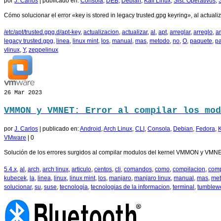
por
J. Carlos
|
publicado en:
Consola
,
DEB
,
Debian
,
Kali Linux
,
Sist. Operativos
,
Cómo solucionar el error «key is stored in legacy trusted.gpg keyring», al actual
/etc/apt/trusted.gpg.d/apt-key
,
actualizacion
,
actualizar
,
al
,
apt
,
arreglar
,
arreglo
,
ar
legacy trusted.gpg
,
linea
,
linux mint
,
los
,
manual
,
mas
,
metodo
,
no
,
O
,
paquete
,
p
vlinux
,
Y
,
zeppelinux
26
Mar 2023
VMMON y VMNET: Error al compilar los mod
por
J. Carlos
|
publicado en:
Android
,
Arch Linux
,
CLI
,
Consola
,
Debian
,
Fedora
,
K
VMware
|
0
Solución de los errores surgidos al compilar modulos del kernel VMMON y VMNET
5.4.x
,
al
,
arch
,
arch linux
,
articulo
,
centos
,
cli
,
comandos
,
como
,
compilacion
,
comp
kubecek
,
la
,
linea
,
linux
,
linux mint
,
los
,
manjaro
,
manjaro linux
,
manual
,
mas
,
me
solucionar
,
su
,
suse
,
tecnologia
,
tecnologias de la informacion
,
terminal
,
tumblew