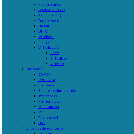
Manjaro Linux
OpenSUSE LEAP
Redhat (RHEL)
Tumbleweed
Ubuntu
UNIX
Windows
Zentyal
Virtualización
Citrix
VirtualBox
VMware
Hardware
CD-ROM
DVD-ROM
Escáneres
Fuente de alimentación
Impresoras
Memoria USB
Multifunción
SSD
Thunderbolt
USB
Entornos de escritorio
GNOME