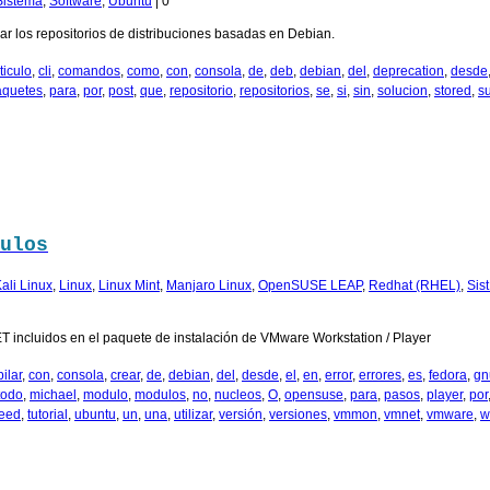
Sistema
,
Software
,
Ubuntu
|
0
izar los repositorios de distribuciones basadas en Debian.
ticulo
,
cli
,
comandos
,
como
,
con
,
consola
,
de
,
deb
,
debian
,
del
,
deprecation
,
desde
aquetes
,
para
,
por
,
post
,
que
,
repositorio
,
repositorios
,
se
,
si
,
sin
,
solucion
,
stored
,
s
ulos
ali Linux
,
Linux
,
Linux Mint
,
Manjaro Linux
,
OpenSUSE LEAP
,
Redhat (RHEL)
,
Sis
 incluidos en el paquete de instalación de VMware Workstation / Player
ilar
,
con
,
consola
,
crear
,
de
,
debian
,
del
,
desde
,
el
,
en
,
error
,
errores
,
es
,
fedora
,
gn
todo
,
michael
,
modulo
,
modulos
,
no
,
nucleos
,
O
,
opensuse
,
para
,
pasos
,
player
,
por
eed
,
tutorial
,
ubuntu
,
un
,
una
,
utilizar
,
versión
,
versiones
,
vmmon
,
vmnet
,
vmware
,
w