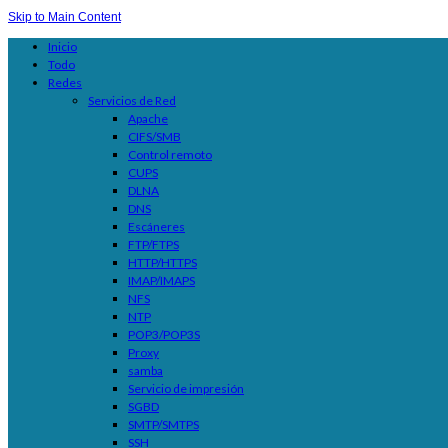
Skip to Main Content
Inicio
Todo
Redes
Servicios de Red
Apache
CIFS/SMB
Control remoto
CUPS
DLNA
DNS
Escáneres
FTP/FTPS
HTTP/HTTPS
IMAP/IMAPS
NFS
NTP
POP3/POP3S
Proxy
samba
Servicio de impresión
SGBD
SMTP/SMTPS
SSH