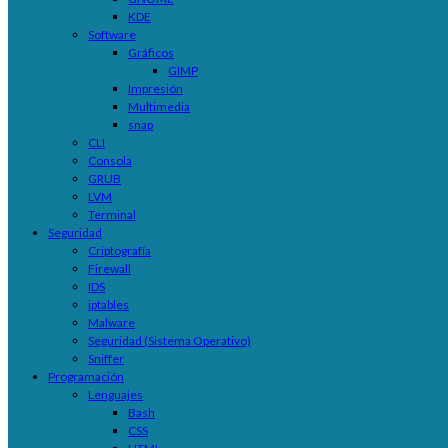
KDE
Software
Gráficos
GIMP
Impresión
Multimedia
snap
CLI
Consola
GRUB
LVM
Terminal
Seguridad
Criptografía
Firewall
IDS
iptables
Malware
Seguridad (Sistema Operativo)
Sniffer
Programación
Lenguajes
Bash
CSS