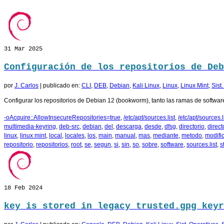
31
Mar 2025
Configuración de los repositorios de Deb
por
J. Carlos
|
publicado en:
CLI
,
DEB
,
Debian
,
Kali Linux
,
Linux
,
Linux Mint
,
Sist
Configurar los repositorios de Debian 12 (bookworm), tanto las ramas de software
-oAcquire::AllowInsecureRepositories=true
,
/etc/apt/sources.list
,
/etc/apt/sources.li
multimedia-keyring
,
deb-src
,
debian
,
del
,
descarga
,
desde
,
dfsg
,
directorio
,
direct
linux
,
linux mint
,
local
,
locales
,
los
,
main
,
manual
,
mas
,
mediante
,
metodo
,
modifi
repositorio
,
repositorios
,
root
,
se
,
segun
,
si
,
sin
,
so
,
sobre
,
software
,
sources.list
,
s
18
Feb 2024
key is stored in legacy trusted.gpg keyr