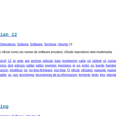
ian 12
. Operativos
,
Sistema
,
Software
,
Terminal
,
Ubuntu
|
0
 oficial como las ramas de software privativo. Añadir repositorio deb-multimedia
st.d/
,
12
,
al
,
ante
,
apt
,
archivo
,
articulo
,
bajo
,
bookworm
,
cabe
,
cd
,
cd/dvd
,
cli
,
coma
orios
,
dvd
,
edicion
,
editar
,
editor
,
ejemplo
,
ejemplos
,
el
,
en
,
entre
,
es
,
fuente
,
fuente
cacion
,
modificar
,
no
,
no-free-firmware
,
non-free
,
O
,
oficial
,
oficiales
,
paquete
,
paque
table
,
su
,
sus
,
tecnologia
,
tecnologias de la informacion
,
terminal
,
texto
,
tras
,
tutoria
ing