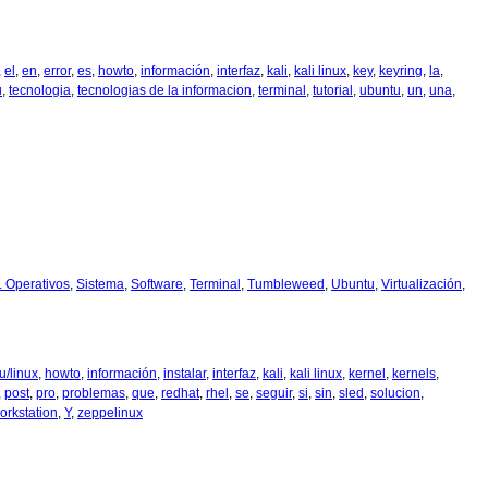
,
el
,
en
,
error
,
es
,
howto
,
información
,
interfaz
,
kali
,
kali linux
,
key
,
keyring
,
la
,
u
,
tecnologia
,
tecnologias de la informacion
,
terminal
,
tutorial
,
ubuntu
,
un
,
una
,
t. Operativos
,
Sistema
,
Software
,
Terminal
,
Tumbleweed
,
Ubuntu
,
Virtualización
,
u/linux
,
howto
,
información
,
instalar
,
interfaz
,
kali
,
kali linux
,
kernel
,
kernels
,
,
post
,
pro
,
problemas
,
que
,
redhat
,
rhel
,
se
,
seguir
,
si
,
sin
,
sled
,
solucion
,
orkstation
,
Y
,
zeppelinux