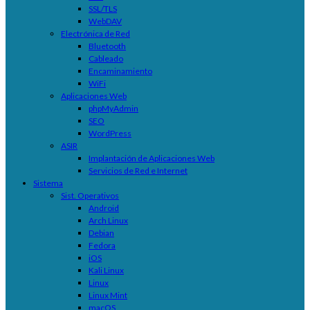
SSL/TLS
WebDAV
Electrónica de Red
Bluetooth
Cableado
Encaminamiento
WiFi
Aplicaciones Web
phpMyAdmin
SEO
WordPress
ASIR
Implantación de Aplicaciones Web
Servicios de Red e Internet
Sistema
Sist. Operativos
Android
Arch Linux
Debian
Fedora
iOS
Kali Linux
Linux
Linux Mint
macOS