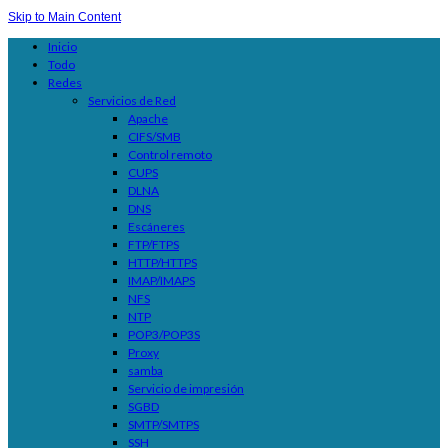
Skip to Main Content
Inicio
Todo
Redes
Servicios de Red
Apache
CIFS/SMB
Control remoto
CUPS
DLNA
DNS
Escáneres
FTP/FTPS
HTTP/HTTPS
IMAP/IMAPS
NFS
NTP
POP3/POP3S
Proxy
samba
Servicio de impresión
SGBD
SMTP/SMTPS
SSH