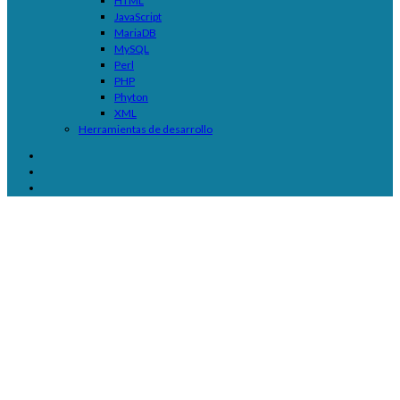
HTML
JavaScript
MariaDB
MySQL
Perl
PHP
Phyton
XML
Herramientas de desarrollo