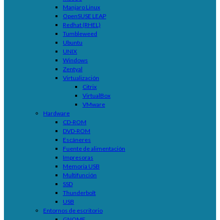
Manjaro Linux
OpenSUSE LEAP
Redhat (RHEL)
Tumbleweed
Ubuntu
UNIX
Windows
Zentyal
Virtualización
Citrix
VirtualBox
VMware
Hardware
CD-ROM
DVD-ROM
Escáneres
Fuente de alimentación
Impresoras
Memoria USB
Multifunción
SSD
Thunderbolt
USB
Entornos de escritorio
GNOME