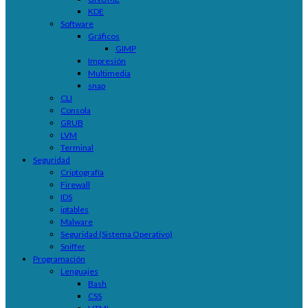
KDE
Software
Gráficos
GIMP
Impresión
Multimedia
snap
CLI
Consola
GRUB
LVM
Terminal
Seguridad
Criptografía
Firewall
IDS
iptables
Malware
Seguridad (Sistema Operativo)
Sniffer
Programación
Lenguajes
Bash
CSS