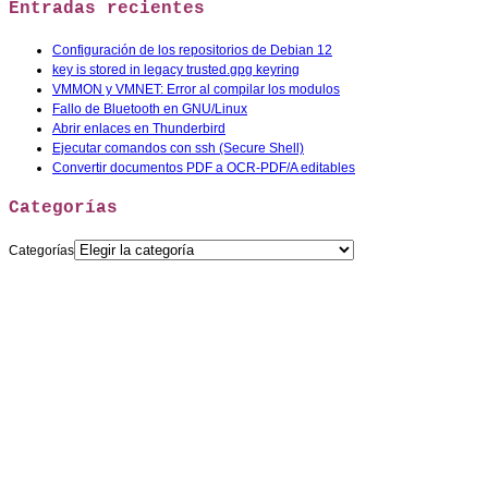
Entradas recientes
Configuración de los repositorios de Debian 12
key is stored in legacy trusted.gpg keyring
VMMON y VMNET: Error al compilar los modulos
Fallo de Bluetooth en GNU/Linux
Abrir enlaces en Thunderbird
Ejecutar comandos con ssh (Secure Shell)
Convertir documentos PDF a OCR-PDF/A editables
Categorías
Categorías