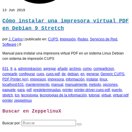
13
Jun 2019
Cómo instalar una impresora virtual PDF
en Debian 9 Stretch
por
J. Carlos
|
publicado en:
CUPS
,
Impresión
,
Redes
,
Servicios de Red
,
Software
|
0
Manual para instalar una impresora virtual PDF en un sistema Linux Debian
con sistema de impresión CUPS
631
,
9
,
a
,
administracion
,
agregar
,
añadir
,
archivo
,
como
,
comparticion
,
compartir
,
configurar
,
cups
,
cups-pdf
,
de
,
debian
,
en
,
generar
,
Generic CUPS-
PDF Printer (en)
,
impresion
,
impresora
,
información
,
instalar
,
linux
,
localhost:631
,
mantenimiento
,
manual
,
manualmente
,
metodo
,
opciones
,
paquete
,
para
,
pdf
,
predeterminadas
,
printer
,
printer-driver-cups-pdf
,
puerto
,
stretch
,
tcp
,
tecnologia
,
tecnologias de la información
,
tutorial
,
virtual
,
virtual pdf
printer
,
zeppelinux
Buscar en ZeppelinuX
Buscar por: