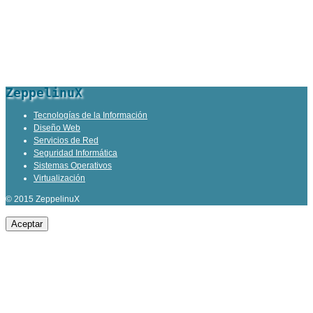
ZeppelinuX
Tecnologías de la Información
Diseño Web
Servicios de Red
Seguridad Informática
Sistemas Operativos
Virtualización
© 2015 ZeppelinuX
Aceptar