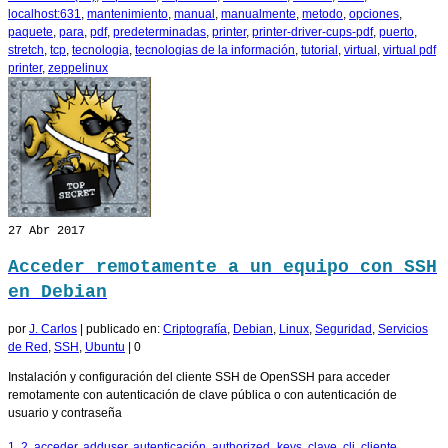
localhost:631
,
mantenimiento
,
manual
,
manualmente
,
metodo
,
opciones
,
paquete
,
para
,
pdf
,
predeterminadas
,
printer
,
printer-driver-cups-pdf
,
puerto
,
stretch
,
tcp
,
tecnologia
,
tecnologias de la información
,
tutorial
,
virtual
,
virtual pdf
printer
,
zeppelinux
27
Abr 2017
Acceder remotamente a un equipo con SSH
en Debian
por
J. Carlos
|
publicado en:
Criptografía
,
Debian
,
Linux
,
Seguridad
,
Servicios
de Red
,
SSH
,
Ubuntu
|
0
Instalación y configuración del cliente SSH de OpenSSH para acceder
remotamente con autenticación de clave pública o con autenticación de
usuario y contraseña
1
,
2
,
acceder
,
adduser
,
autenticación
,
authorized_keys
,
clave
,
cli
,
cliente
,