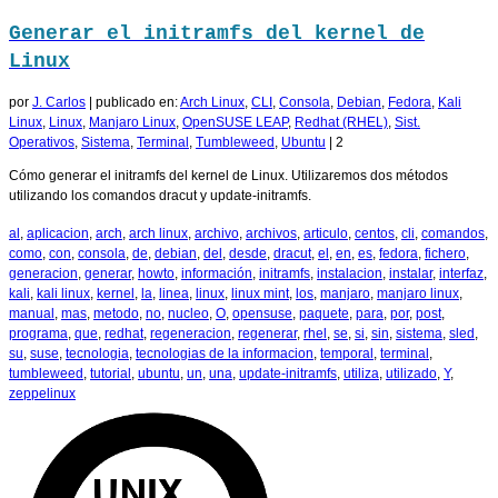
Generar el initramfs del kernel de
Linux
por
J. Carlos
|
publicado en:
Arch Linux
,
CLI
,
Consola
,
Debian
,
Fedora
,
Kali
Linux
,
Linux
,
Manjaro Linux
,
OpenSUSE LEAP
,
Redhat (RHEL)
,
Sist.
Operativos
,
Sistema
,
Terminal
,
Tumbleweed
,
Ubuntu
|
2
Cómo generar el initramfs del kernel de Linux. Utilizaremos dos métodos
utilizando los comandos dracut y update-initramfs.
al
,
aplicacion
,
arch
,
arch linux
,
archivo
,
archivos
,
articulo
,
centos
,
cli
,
comandos
,
como
,
con
,
consola
,
de
,
debian
,
del
,
desde
,
dracut
,
el
,
en
,
es
,
fedora
,
fichero
,
generacion
,
generar
,
howto
,
información
,
initramfs
,
instalacion
,
instalar
,
interfaz
,
kali
,
kali linux
,
kernel
,
la
,
linea
,
linux
,
linux mint
,
los
,
manjaro
,
manjaro linux
,
manual
,
mas
,
metodo
,
no
,
nucleo
,
O
,
opensuse
,
paquete
,
para
,
por
,
post
,
programa
,
que
,
redhat
,
regeneracion
,
regenerar
,
rhel
,
se
,
si
,
sin
,
sistema
,
sled
,
su
,
suse
,
tecnologia
,
tecnologias de la informacion
,
temporal
,
terminal
,
tumbleweed
,
tutorial
,
ubuntu
,
un
,
una
,
update-initramfs
,
utiliza
,
utilizado
,
Y
,
zeppelinux