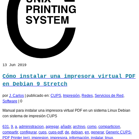
13
Jun 2019
Cómo instalar una impresora virtual PDF
en Debian 9 Stretch
por
J. Carlos
|
publicado en:
CUPS
,
Impresión
,
Redes
,
Servicios de Red
,
Software
|
0
Manual para instalar una impresora virtual PDF en un sistema Linux Debian
con sistema de impresión CUPS
631
,
9
,
a
,
administracion
,
agregar
,
añadir
,
archivo
,
como
,
comparticion
,
compartir
,
configurar
,
cups
,
cups-pdf
,
de
,
debian
,
en
,
generar
,
Generic CUPS-
PDF Printer (en)
,
impresion
,
impresora
,
información
,
instalar
,
linux
,