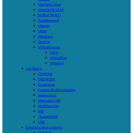
Manjaro Linux
OpenSUSE LEAP
Redhat (RHEL)
Tumbleweed
Ubuntu
UNIX
Windows
Zentyal
Virtualización
Citrix
VirtualBox
VMware
Hardware
CD-ROM
DVD-ROM
Escáneres
Fuente de alimentación
Impresoras
Memoria USB
Multifunción
SSD
Thunderbolt
USB
Entornos de escritorio
GNOME