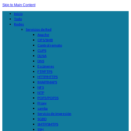
Skip to Main Content
Inicio
Todo
Redes
Servicios de Red
Apache
CIFS/SMB
Control remoto
CUPS
DLNA
DNS
Escáneres
FTP/FTPS
HTTP/HTTPS
IMAP/IMAPS
NFS
NTP
POP3/POP3S
Proxy
samba
Servicio de impresión
SGBD
SMTP/SMTPS
SSH