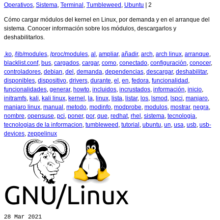
Operativos
,
Sistema
,
Terminal
,
Tumbleweed
,
Ubuntu
|
2
Cómo cargar módulos del kernel en Linux, por demanda y en el arranque del
sistema. Conocer información sobre los módulos, descargarlos y
deshabilitarlos.
.ko
,
/lib/modules
,
/proc/modules
,
al
,
ampliar
,
añadir
,
arch
,
arch linux
,
arranque
,
blacklist.conf
,
bus
,
cargados
,
cargar
,
como
,
conectado
,
configuración
,
conocer
,
controladores
,
debian
,
del
,
demanda
,
dependencias
,
descargar
,
deshabilitar
,
disponibles
,
dispositivo
,
drivers
,
durante
,
el
,
en
,
fedora
,
funcionalidad
,
funcionalidades
,
generar
,
howto
,
incluidos
,
incrustados
,
información
,
inicio
,
initramfs
,
kali
,
kali linux
,
kernel
,
la
,
linux
,
lista
,
listar
,
los
,
lsmod
,
lspci
,
manjaro
,
manjaro linux
,
manual
,
metodo
,
modinfo
,
modprobe
,
modulos
,
mostrar
,
negra
,
nombre
,
opensuse
,
pci
,
poner
,
por
,
que
,
redhat
,
rhel
,
sistema
,
tecnologia
,
tecnologias de la informacion
,
tumbleweed
,
tutorial
,
ubuntu
,
un
,
usa
,
usb
,
usb-
devices
,
zeppelinux
28
Mar 2021