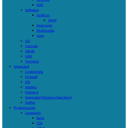
KDE
Software
Gráficos
GIMP
Impresión
Multimedia
snap
CLI
Consola
GRUB
LVM
Terminal
Seguridad
Criptografía
Firewall
IDS
iptables
Malware
Seguridad (Sistema Operativo)
Sniffer
Programación
Lenguajes
Bash
CSS