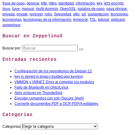
frase de paso
,
generar
,
http
,
https
,
identidad
,
información
,
key
,
let's encrypt
,
linux
,
llave
,
manual
,
multi-dominio
,
OpenSSL
,
palabra de paso
,
pass-phrase
,
privada
,
private
,
remover
,
robo
,
Seguridad
,
sitio
,
ssl
,
suplantacion
,
tecnologia
,
tecnologias
,
tecnologias de la información
,
temporal
,
TSL
,
tutorial
,
wildcard
,
zeppelinux
Buscar en ZeppelinuX
Buscar por:
Entradas recientes
Configuración de los repositorios de Debian 12
key is stored in legacy trusted.gpg keyring
VMMON y VMNET: Error al compilar los modulos
Fallo de Bluetooth en GNU/Linux
Abrir enlaces en Thunderbird
Ejecutar comandos con ssh (Secure Shell)
Convertir documentos PDF a OCR-PDF/A editables
Categorías
Categorías