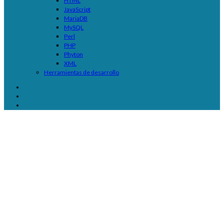
HTML
JavaScript
MariaDB
MySQL
Perl
PHP
Phyton
XML
Herramientas de desarrollo