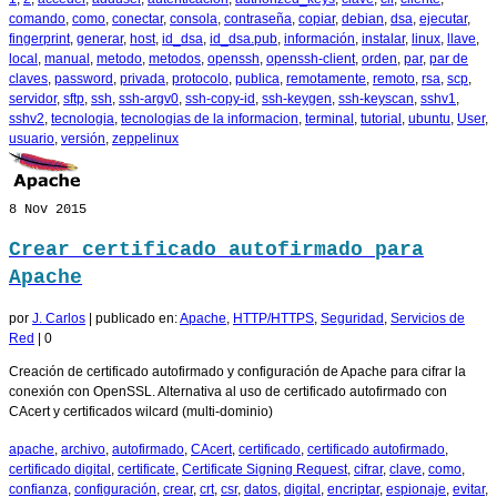
comando
,
como
,
conectar
,
consola
,
contraseña
,
copiar
,
debian
,
dsa
,
ejecutar
,
fingerprint
,
generar
,
host
,
id_dsa
,
id_dsa.pub
,
información
,
instalar
,
linux
,
llave
,
local
,
manual
,
metodo
,
metodos
,
openssh
,
openssh-client
,
orden
,
par
,
par de
claves
,
password
,
privada
,
protocolo
,
publica
,
remotamente
,
remoto
,
rsa
,
scp
,
servidor
,
sftp
,
ssh
,
ssh-argv0
,
ssh-copy-id
,
ssh-keygen
,
ssh-keyscan
,
sshv1
,
sshv2
,
tecnologia
,
tecnologias de la informacion
,
terminal
,
tutorial
,
ubuntu
,
User
,
usuario
,
versión
,
zeppelinux
8
Nov 2015
Crear certificado autofirmado para
Apache
por
J. Carlos
|
publicado en:
Apache
,
HTTP/HTTPS
,
Seguridad
,
Servicios de
Red
|
0
Creación de certificado autofirmado y configuración de Apache para cifrar la
conexión con OpenSSL. Alternativa al uso de certificado autofirmado con
CAcert y certificados wilcard (multi-dominio)
apache
,
archivo
,
autofirmado
,
CAcert
,
certificado
,
certificado autofirmado
,
certificado digital
,
certificate
,
Certificate Signing Request
,
cifrar
,
clave
,
como
,
confianza
,
configuración
,
crear
,
crt
,
csr
,
datos
,
digital
,
encriptar
,
espionaje
,
evitar
,