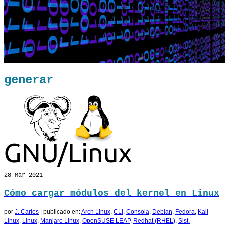
generar
28
Mar 2021
Cómo cargar módulos del kernel en Linux
por
J. Carlos
|
publicado en:
Arch Linux
,
CLI
,
Consola
,
Debian
,
Fedora
,
Kali
Linux
,
Linux
,
Manjaro Linux
,
OpenSUSE LEAP
,
Redhat (RHEL)
,
Sist.