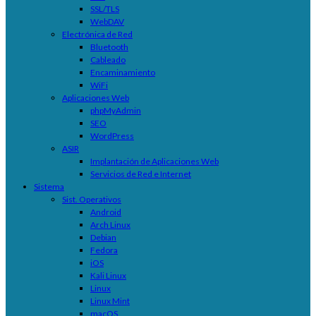
SSL/TLS
WebDAV
Electrónica de Red
Bluetooth
Cableado
Encaminamiento
WiFi
Aplicaciones Web
phpMyAdmin
SEO
WordPress
ASIR
Implantación de Aplicaciones Web
Servicios de Red e Internet
Sistema
Sist. Operativos
Android
Arch Linux
Debian
Fedora
iOS
Kali Linux
Linux
Linux Mint
macOS