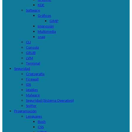
KDE
Software
Gráficos
GIMP
Impresión
Multimedia
snap
CLI
Consola
GRUB
LVM
Terminal
Seguridad
Criptografía
Firewall
IDS
iptables
Malware
Seguridad (Sistema Operativo)
Sniffer
Programación
Lenguajes
Bash
CSS