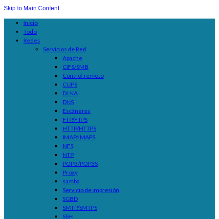
Skip to Main Content
Inicio
Todo
Redes
Servicios de Red
Apache
CIFS/SMB
Control remoto
CUPS
DLNA
DNS
Escáneres
FTP/FTPS
HTTP/HTTPS
IMAP/IMAPS
NFS
NTP
POP3/POP3S
Proxy
samba
Servicio de impresión
SGBD
SMTP/SMTPS
SSH