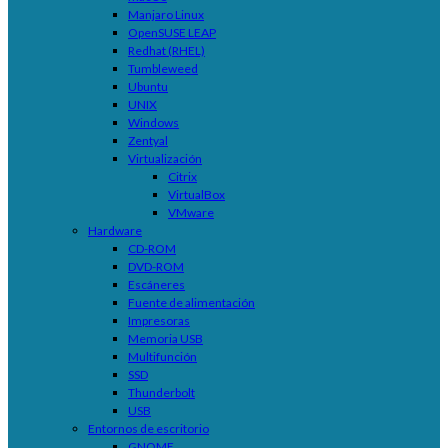
Manjaro Linux
OpenSUSE LEAP
Redhat (RHEL)
Tumbleweed
Ubuntu
UNIX
Windows
Zentyal
Virtualización
Citrix
VirtualBox
VMware
Hardware
CD-ROM
DVD-ROM
Escáneres
Fuente de alimentación
Impresoras
Memoria USB
Multifunción
SSD
Thunderbolt
USB
Entornos de escritorio
GNOME