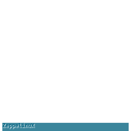
ZeppelinuX