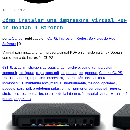
13
Jun 2019
Cómo instalar una impresora virtual PDF
en Debian 9 Stretch
por
J. Carlos
|
publicado en:
CUPS
,
Impresión
,
Redes
,
Servicios de Red
,
Software
|
0
Manual para instalar una impresora virtual PDF en un sistema Linux Debian
con sistema de impresión CUPS
631
,
9
,
a
,
administracion
,
agregar
,
añadir
,
archivo
,
como
,
comparticion
,
compartir
,
configurar
,
cups
,
cups-pdf
,
de
,
debian
,
en
,
generar
,
Generic CUPS-
PDF Printer (en)
,
impresion
,
impresora
,
información
,
instalar
,
linux
,
localhost:631
,
mantenimiento
,
manual
,
manualmente
,
metodo
,
opciones
,
paquete
,
para
,
pdf
,
predeterminadas
,
printer
,
printer-driver-cups-pdf
,
puerto
,
stretch
,
tcp
,
tecnologia
,
tecnologias de la información
,
tutorial
,
virtual
,
virtual pdf
printer
,
zeppelinux