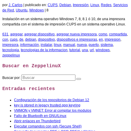
por
J. Carlos
|
publicado en:
CUPS
,
Debian
,
Impresión
,
Linux
,
Redes
,
Servicios
de Red
,
Ubuntu
,
Windows
|
8
Instalación en un sistema operativo Windows 7, 8, 8.1 ó 10, de una impresora
compartida con el sistema de impresión CUPS en un sistema operativo Linux.
631
,
agregar
,
agregar dispositivo
,
agregar nueva impresora
,
como
,
compartida
,
con
,
cups
,
de
,
debian
,
dispositivo
,
dispositivos e impresoras
,
en
,
impresion
,
impresora
,
información
,
instalar
,
linux
,
manual
,
nueva
,
puerto
,
sistema
,
tecnologia
,
tecnologias de la informacion
,
tutorial
,
una
,
url
,
windows
,
zeppelinux
Buscar en ZeppelinuX
Buscar por:
Entradas recientes
Configuración de los repositorios de Debian 12
key is stored in legacy trusted.gpg keyring
VMMON y VMNET: Error al compilar los modulos
Fallo de Bluetooth en GNU/Linux
Abrir enlaces en Thunderbird
Ejecutar comandos con ssh (Secure Shell)