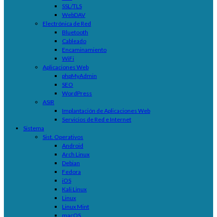
SSL/TLS
WebDAV
Electrónica de Red
Bluetooth
Cableado
Encaminamiento
WiFi
Aplicaciones Web
phpMyAdmin
SEO
WordPress
ASIR
Implantación de Aplicaciones Web
Servicios de Red e Internet
Sistema
Sist. Operativos
Android
Arch Linux
Debian
Fedora
iOS
Kali Linux
Linux
Linux Mint
macOS