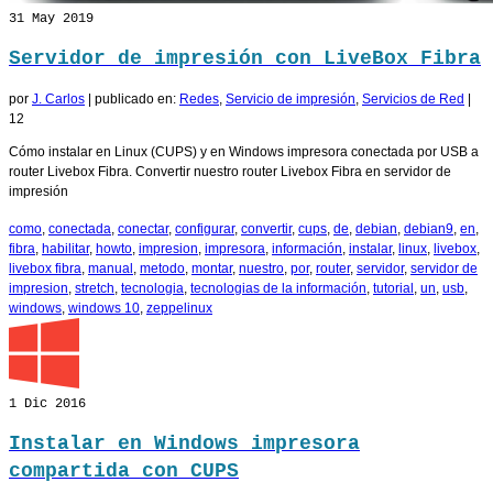
31
May 2019
Servidor de impresión con LiveBox Fibra
por
J. Carlos
|
publicado en:
Redes
,
Servicio de impresión
,
Servicios de Red
|
12
Cómo instalar en Linux (CUPS) y en Windows impresora conectada por USB a
router Livebox Fibra. Convertir nuestro router Livebox Fibra en servidor de
impresión
como
,
conectada
,
conectar
,
configurar
,
convertir
,
cups
,
de
,
debian
,
debian9
,
en
,
fibra
,
habilitar
,
howto
,
impresion
,
impresora
,
información
,
instalar
,
linux
,
livebox
,
livebox fibra
,
manual
,
metodo
,
montar
,
nuestro
,
por
,
router
,
servidor
,
servidor de
impresion
,
stretch
,
tecnologia
,
tecnologias de la información
,
tutorial
,
un
,
usb
,
windows
,
windows 10
,
zeppelinux
1
Dic 2016
Instalar en Windows impresora
compartida con CUPS