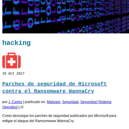
hacking
25
Oct 2017
Parches de seguridad de Microsoft
contra el Ransomware WannaCry
por
J. Carlos
|
publicado en:
Malware
,
Seguridad
,
Seguridad (Sistema
Operativo)
|
0
Como descargar los parches de seguridad publicados por Microsoft para
mitigar el ataque del Ransomware WannaCry.