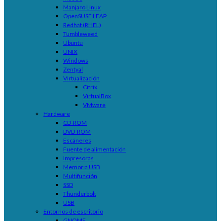
Manjaro Linux
OpenSUSE LEAP
Redhat (RHEL)
Tumbleweed
Ubuntu
UNIX
Windows
Zentyal
Virtualización
Citrix
VirtualBox
VMware
Hardware
CD-ROM
DVD-ROM
Escáneres
Fuente de alimentación
Impresoras
Memoria USB
Multifunción
SSD
Thunderbolt
USB
Entornos de escritorio
GNOME