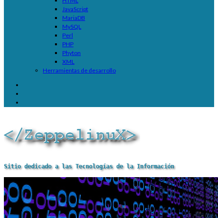
HTML
JavaScript
MariaDB
MySQL
Perl
PHP
Phyton
XML
Herramientas de desarrollo
Sitio dedicado a las Tecnologías de la Información