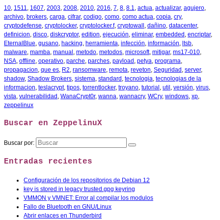
10
,
1511
,
1607
,
2003
,
2008
,
2010
,
2016
,
7
,
8
,
8.1
,
actua
,
actualizar
,
agujero
,
archivo
,
brokers
,
carga
,
cifrar
,
codigo
,
como
,
como actua
,
copia
,
cry
,
cryptodefense
,
cryptolocker
,
cryptolocker.f
,
cryptowall
,
dañino
,
datacenter
,
definicion
,
disco
,
diskcryptor
,
edition
,
ejecución
,
eliminar
,
embedded
,
encriptar
,
EternalBlue
,
gusano
,
hacking
,
herramienta
,
infección
,
información
,
ltsb
,
malware
,
mamba
,
manual
,
metodo
,
metodos
,
microsoft
,
mitigar
,
ms17-010
,
NSA
,
offline
,
operativo
,
parche
,
parches
,
payload
,
petya
,
programa
,
propagacion
,
que es
,
R2
,
ransomware
,
remota
,
reveton
,
Seguridad
,
server
,
shadow
,
Shadow Brokers
,
sistema
,
standard
,
tecnologia
,
tecnologias de la
informacion
,
teslacrypt
,
tipos
,
torrentlocker
,
troyano
,
tutorial
,
util
,
versión
,
virus
,
vista
,
vulnerabilidad
,
WanaCrypt0r
,
wanna
,
wannacry
,
WCry
,
windows
,
xp
,
zeppelinux
Buscar en ZeppelinuX
Buscar por:
Entradas recientes
Configuración de los repositorios de Debian 12
key is stored in legacy trusted.gpg keyring
VMMON y VMNET: Error al compilar los modulos
Fallo de Bluetooth en GNU/Linux
Abrir enlaces en Thunderbird