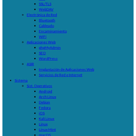
SSL/TLS
WebDAV
Electrónica de Red
Bluetooth
Cableado
Encaminamiento
WiFi
Aplicaciones Web
phpMyAdmin
SEO
WordPress
ASIR
Implantación de Aplicaciones Web
Servicios de Red e Internet
Sistema
Sist. Operativos
Android
Arch Linux
Debian
Fedora
iOS
Kali Linux
Linux
Linux Mint
macOS