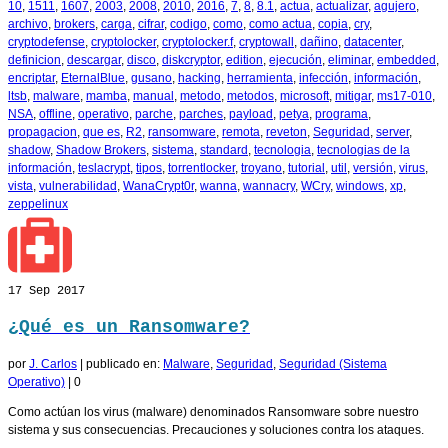
10
,
1511
,
1607
,
2003
,
2008
,
2010
,
2016
,
7
,
8
,
8.1
,
actua
,
actualizar
,
agujero
,
archivo
,
brokers
,
carga
,
cifrar
,
codigo
,
como
,
como actua
,
copia
,
cry
,
cryptodefense
,
cryptolocker
,
cryptolocker.f
,
cryptowall
,
dañino
,
datacenter
,
definicion
,
descargar
,
disco
,
diskcryptor
,
edition
,
ejecución
,
eliminar
,
embedded
,
encriptar
,
EternalBlue
,
gusano
,
hacking
,
herramienta
,
infección
,
información
,
ltsb
,
malware
,
mamba
,
manual
,
metodo
,
metodos
,
microsoft
,
mitigar
,
ms17-010
,
NSA
,
offline
,
operativo
,
parche
,
parches
,
payload
,
petya
,
programa
,
propagacion
,
que es
,
R2
,
ransomware
,
remota
,
reveton
,
Seguridad
,
server
,
shadow
,
Shadow Brokers
,
sistema
,
standard
,
tecnologia
,
tecnologias de la
información
,
teslacrypt
,
tipos
,
torrentlocker
,
troyano
,
tutorial
,
util
,
versión
,
virus
,
vista
,
vulnerabilidad
,
WanaCrypt0r
,
wanna
,
wannacry
,
WCry
,
windows
,
xp
,
zeppelinux
17
Sep 2017
¿Qué es un Ransomware?
por
J. Carlos
|
publicado en:
Malware
,
Seguridad
,
Seguridad (Sistema
Operativo)
|
0
Como actúan los virus (malware) denominados Ransomware sobre nuestro
sistema y sus consecuencias. Precauciones y soluciones contra los ataques.