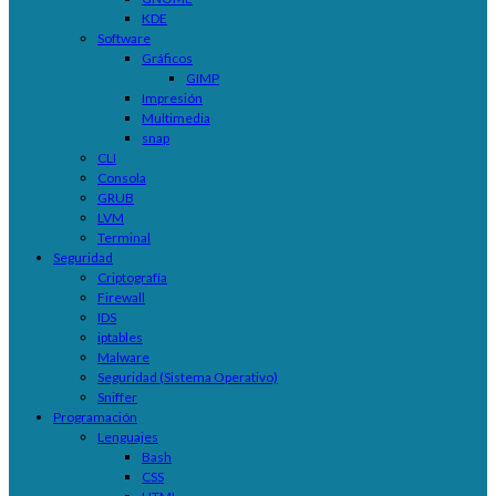
KDE
Software
Gráficos
GIMP
Impresión
Multimedia
snap
CLI
Consola
GRUB
LVM
Terminal
Seguridad
Criptografía
Firewall
IDS
iptables
Malware
Seguridad (Sistema Operativo)
Sniffer
Programación
Lenguajes
Bash
CSS