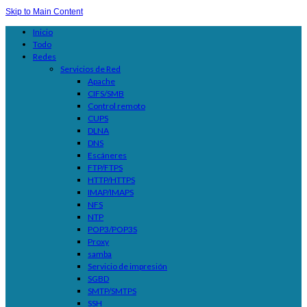
Skip to Main Content
Inicio
Todo
Redes
Servicios de Red
Apache
CIFS/SMB
Control remoto
CUPS
DLNA
DNS
Escáneres
FTP/FTPS
HTTP/HTTPS
IMAP/IMAPS
NFS
NTP
POP3/POP3S
Proxy
samba
Servicio de impresión
SGBD
SMTP/SMTPS
SSH