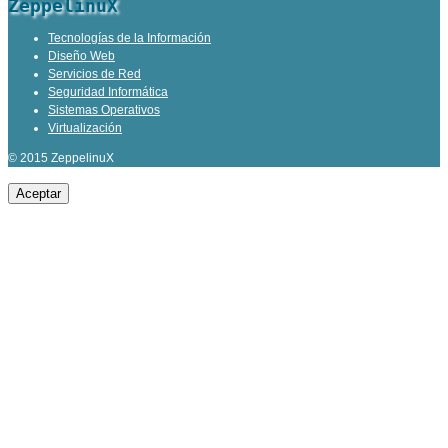
ZeppelinuX
Tecnologías de la Información
Diseño Web
Servicios de Red
Seguridad Informática
Sistemas Operativos
Virtualización
© 2015 ZeppelinuX
Aceptar