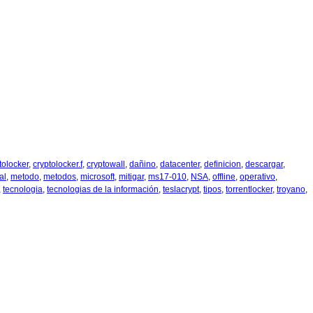
tolocker
,
cryptolocker.f
,
cryptowall
,
dañino
,
datacenter
,
definicion
,
descargar
,
al
,
metodo
,
metodos
,
microsoft
,
mitigar
,
ms17-010
,
NSA
,
offline
,
operativo
,
,
tecnologia
,
tecnologias de la información
,
teslacrypt
,
tipos
,
torrentlocker
,
troyano
,