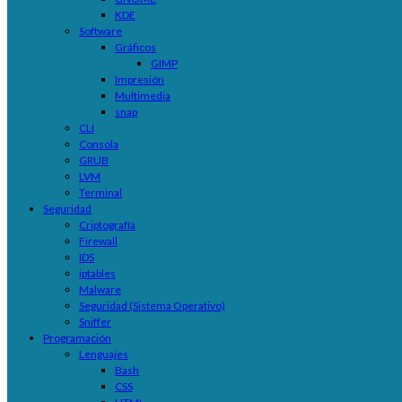
KDE
Software
Gráficos
GIMP
Impresión
Multimedia
snap
CLI
Consola
GRUB
LVM
Terminal
Seguridad
Criptografía
Firewall
IDS
iptables
Malware
Seguridad (Sistema Operativo)
Sniffer
Programación
Lenguajes
Bash
CSS