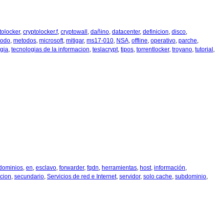
tolocker
,
cryptolocker.f
,
cryptowall
,
dañino
,
datacenter
,
definicion
,
disco
,
todo
,
metodos
,
microsoft
,
mitigar
,
ms17-010
,
NSA
,
offline
,
operativo
,
parche
,
gia
,
tecnologias de la informacion
,
teslacrypt
,
tipos
,
torrentlocker
,
troyano
,
tutorial
,
dominios
,
en
,
esclavo
,
forwarder
,
fqdn
,
herramientas
,
host
,
información
,
ucion
,
secundario
,
Servicios de red e Internet
,
servidor
,
solo cache
,
subdominio
,