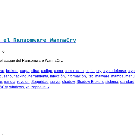
 el Ransomware WannaCry
|
0
ar el ataque del Ransomware WannaCry.
ivo
,
brokers
,
carga
,
cifrar
,
codigo
,
como
,
como actua
,
copia
,
cry
,
cryptodefense
,
cryp
gusano
,
hacking
,
herramienta
,
infección
,
información
,
ltsb
,
malware
,
mamba
,
manu
re
,
remota
,
reveton
,
Seguridad
,
server
,
shadow
,
Shadow Brokers
,
sistema
,
standard
WCry
,
windows
,
xp
,
zeppelinux