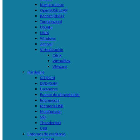
Manjaro Linux
OpenSUSE LEAP
Redhat (RHEL)
Tumbleweed
Ubuntu
UNIX
Windows
Zentyal
Virtualización
Citrix
VirtualBox
VMware
Hardware
CD-ROM
DVD-ROM
Escáneres
Fuente de alimentación
Impresoras
Memoria USB
Multifunción
SSD
Thunderbolt
USB
Entornos de escritorio
GNOME