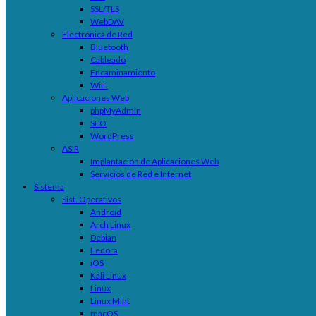
SSL/TLS
WebDAV
Electrónica de Red
Bluetooth
Cableado
Encaminamiento
WiFi
Aplicaciones Web
phpMyAdmin
SEO
WordPress
ASIR
Implantación de Aplicaciones Web
Servicios de Red e Internet
Sistema
Sist. Operativos
Android
Arch Linux
Debian
Fedora
iOS
Kali Linux
Linux
Linux Mint
macOS