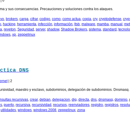
|
0
a y sus consecuencias. Precauciones y soluciones contra los ataques.
ivo
,
brokers
,
carga
,
cifrar
,
codigo
,
como
,
como actua
,
copia
,
cry
,
cryptodefense
,
cryp
o
,
hacking
,
herramienta
,
infección
,
información
,
ltsb
,
malware
,
mamba
,
manual
,
me
ta
,
reveton
,
Seguridad
,
server
,
shadow
,
Shadow Brokers
,
sistema
,
standard
,
tecnolo
indows
,
xp
,
zeppelinux
ctica DNS
ernet
|
2
ecursividad, maestro y esclavo, subdominios, delegación de subdominios. Dnsmasq.
nsultas recursivas
,
crear
,
debian
,
delegacion
,
dig
,
directa
,
dns
,
dnsmasq
,
dominio
,
ps
,
puerto
,
recursiva
,
recursividad
,
recursos
,
reenviadores
,
registro
,
registros
,
resol
,
utilidades
,
windows
,
windows 2008
,
zeppelinux
,
zona