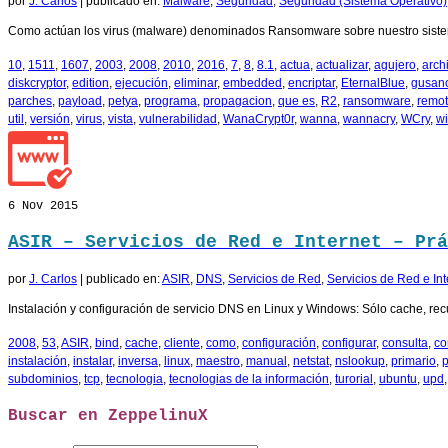
por
J. Carlos
|
publicado en:
Malware
,
Seguridad
,
Seguridad (Sistema Operativo)
Como actúan los virus (malware) denominados Ransomware sobre nuestro sistem
10
,
1511
,
1607
,
2003
,
2008
,
2010
,
2016
,
7
,
8
,
8.1
,
actua
,
actualizar
,
agujero
,
arch
diskcryptor
,
edition
,
ejecución
,
eliminar
,
embedded
,
encriptar
,
EternalBlue
,
gusan
parches
,
payload
,
petya
,
programa
,
propagacion
,
que es
,
R2
,
ransomware
,
remo
util
,
versión
,
virus
,
vista
,
vulnerabilidad
,
WanaCrypt0r
,
wanna
,
wannacry
,
WCry
,
w
6
Nov 2015
ASIR – Servicios de Red e Internet – Prá
por
J. Carlos
|
publicado en:
ASIR
,
DNS
,
Servicios de Red
,
Servicios de Red e Int
Instalación y configuración de servicio DNS en Linux y Windows: Sólo cache, r
2008
,
53
,
ASIR
,
bind
,
cache
,
cliente
,
como
,
configuración
,
configurar
,
consulta
,
co
instalación
,
instalar
,
inversa
,
linux
,
maestro
,
manual
,
netstat
,
nslookup
,
primario
,
subdominios
,
tcp
,
tecnologia
,
tecnologias de la información
,
turorial
,
ubuntu
,
upd
Buscar en ZeppelinuX