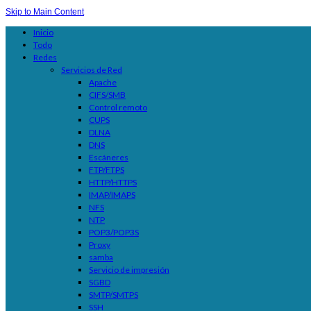
Skip to Main Content
Inicio
Todo
Redes
Servicios de Red
Apache
CIFS/SMB
Control remoto
CUPS
DLNA
DNS
Escáneres
FTP/FTPS
HTTP/HTTPS
IMAP/IMAPS
NFS
NTP
POP3/POP3S
Proxy
samba
Servicio de impresión
SGBD
SMTP/SMTPS
SSH