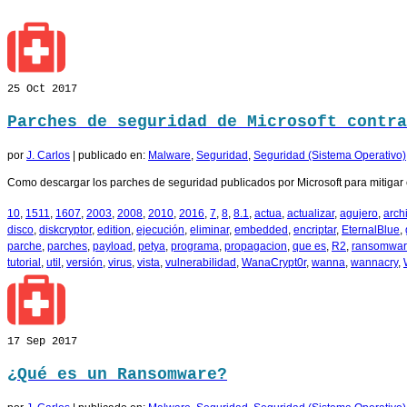
25
Oct 2017
Parches de seguridad de Microsoft contra
por
J. Carlos
|
publicado en:
Malware
,
Seguridad
,
Seguridad (Sistema Operativo)
Como descargar los parches de seguridad publicados por Microsoft para mitig
10
,
1511
,
1607
,
2003
,
2008
,
2010
,
2016
,
7
,
8
,
8.1
,
actua
,
actualizar
,
agujero
,
arch
disco
,
diskcryptor
,
edition
,
ejecución
,
eliminar
,
embedded
,
encriptar
,
EternalBlue
,
parche
,
parches
,
payload
,
petya
,
programa
,
propagacion
,
que es
,
R2
,
ransomwa
tutorial
,
util
,
versión
,
virus
,
vista
,
vulnerabilidad
,
WanaCrypt0r
,
wanna
,
wannacry
,
17
Sep 2017
¿Qué es un Ransomware?