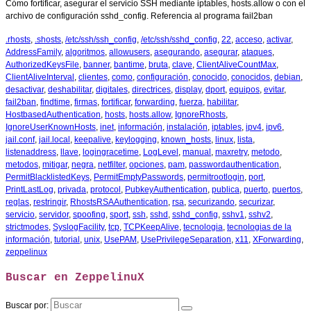
Cómo fortificar, asegurar el servicio SSH mediante iptables, hosts.allow o con el
archivo de configuración sshd_config. Referencia al programa fail2ban
.rhosts
,
.shosts
,
/etc/ssh/ssh_config
,
/etc/ssh/sshd_config
,
22
,
acceso
,
activar
,
AddressFamily
,
algoritmos
,
allowusers
,
asegurando
,
asegurar
,
ataques
,
AuthorizedKeysFile
,
banner
,
bantime
,
bruta
,
clave
,
ClientAliveCountMax
,
ClientAliveInterval
,
clientes
,
como
,
configuración
,
conocido
,
conocidos
,
debian
,
desactivar
,
deshabilitar
,
digitales
,
directrices
,
display
,
dport
,
equipos
,
evitar
,
fail2ban
,
findtime
,
firmas
,
fortificar
,
forwarding
,
fuerza
,
habilitar
,
HostbasedAuthentication
,
hosts
,
hosts.allow
,
IgnoreRhosts
,
IgnoreUserKnownHosts
,
inet
,
información
,
instalación
,
iptables
,
ipv4
,
ipv6
,
jail.conf
,
jail.local
,
keepalive
,
keylogging
,
known_hosts
,
linux
,
lista
,
listenaddress
,
llave
,
logingracetime
,
LogLevel
,
manual
,
maxretry
,
metodo
,
metodos
,
mitigar
,
negra
,
netfilter
,
opciones
,
pam
,
passwordauthentication
,
PermitBlacklistedKeys
,
PermitEmptyPasswords
,
permitrootlogin
,
port
,
PrintLastLog
,
privada
,
protocol
,
PubkeyAuthentication
,
publica
,
puerto
,
puertos
,
reglas
,
restringir
,
RhostsRSAAuthentication
,
rsa
,
securizando
,
securizar
,
servicio
,
servidor
,
spoofing
,
sport
,
ssh
,
sshd
,
sshd_config
,
sshv1
,
sshv2
,
strictmodes
,
SyslogFacility
,
tcp
,
TCPKeepAlive
,
tecnologia
,
tecnologias de la
información
,
tutorial
,
unix
,
UsePAM
,
UsePrivilegeSeparation
,
x11
,
XForwarding
,
zeppelinux
Buscar en ZeppelinuX
Buscar por: