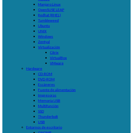
Manjaro Linux
OpenSUSE LEAP
Redhat (RHEL)
Tumbleweed
Ubuntu
UNIX
Windows
Zentyal
Virtualización
Citrix
VirtualBox
VMware
Hardware
CD-ROM
DVD-ROM
Escáneres
Fuente de alimentación
Impresoras
Memoria USB
Multifunción
SSD
Thunderbolt
USB
Entornos de escritorio
GNOME