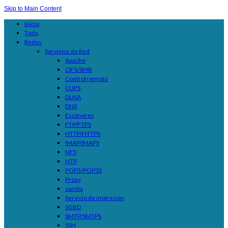
Skip to Main Content
Inicio
Todo
Redes
Servicios de Red
Apache
CIFS/SMB
Control remoto
CUPS
DLNA
DNS
Escáneres
FTP/FTPS
HTTP/HTTPS
IMAP/IMAPS
NFS
NTP
POP3/POP3S
Proxy
samba
Servicio de impresión
SGBD
SMTP/SMTPS
SSH