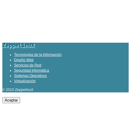
ZeppelinuX
Tecnologías de la Información
Diseño Web
Servicios de Red
Seguridad Informática
Sistemas Operativos
Virtualización
© 2015 ZeppelinuX
Aceptar