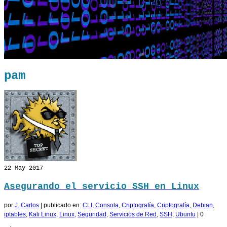
pam
22
May 2017
Asegurando el servicio SSH en Linux
por
J. Carlos
|
publicado en:
CLI
,
Consola
,
Criptografía
,
Criptografía
,
Debian
,
iptables
,
Kali Linux
,
Linux
,
Seguridad
,
Servicios de Red
,
SSH
,
Ubuntu
|
0