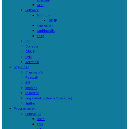
KDE
Software
Gráficos
GIMP
Impresión
Multimedia
snap
CLI
Consola
GRUB
LVM
Terminal
Seguridad
Criptografía
Firewall
IDS
iptables
Malware
Seguridad (Sistema Operativo)
Sniffer
Programación
Lenguajes
Bash
CSS