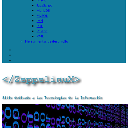
HTML
JavaScript
MariaDB
MySQL
Perl
PHP
Phyton
XML
Herramientas de desarrollo
Sitio dedicado a las Tecnologías de la Información