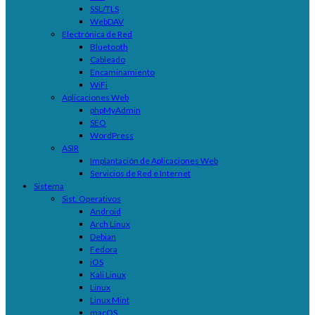
SSL/TLS
WebDAV
Electrónica de Red
Bluetooth
Cableado
Encaminamiento
WiFi
Aplicaciones Web
phpMyAdmin
SEO
WordPress
ASIR
Implantación de Aplicaciones Web
Servicios de Red e Internet
Sistema
Sist. Operativos
Android
Arch Linux
Debian
Fedora
iOS
Kali Linux
Linux
Linux Mint
macOS