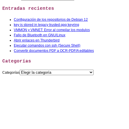
Entradas recientes
Configuración de los repositorios de Debian 12
key is stored in legacy trusted.gpg keyring
VMMON y VMNET: Error al compilar los modulos
Fallo de Bluetooth en GNU/Linux
Abrir enlaces en Thunderbird
Ejecutar comandos con ssh (Secure Shell)
Convertir documentos PDF a OCR-PDF/A editables
Categorías
Categorías