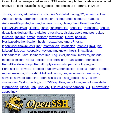
Cómo fortificar, asegurar el servicio SSH mediante iptables, hosts.allow o con el
archivo de configuración sshd_config. Referencia al programa fail2ban
.rhosts
,
.shosts
,
/etc/ssh/ssh_config
,
/etc/ssh/sshd_config
,
22
,
acceso
,
activar
,
AddressFamily
,
algoritmos
,
allowusers
,
asegurando
,
asegurar
,
ataques
,
AuthorizedKeysFile
,
banner
,
bantime
,
bruta
,
clave
,
ClientAliveCountMax
,
ClientAliveInterval
,
clientes
,
como
,
configuración
,
conocido
,
conocidos
,
debian
,
desactivar
,
deshabilitar
,
digitales
,
directrices
,
display
,
dport
,
equipos
,
evitar
,
fail2ban
,
findtime
,
firmas
,
fortificar
,
forwarding
,
fuerza
,
habilitar
,
HostbasedAuthentication
,
hosts
,
hosts.allow
,
IgnoreRhosts
,
IgnoreUserKnownHosts
,
inet
,
información
,
instalación
,
iptables
,
ipv4
,
ipv6
,
jail.conf
,
jail.local
,
keepalive
,
keylogging
,
known_hosts
,
linux
,
lista
,
listenaddress
,
llave
,
logingracetime
,
LogLevel
,
manual
,
maxretry
,
metodo
,
metodos
,
mitigar
,
negra
,
netfilter
,
opciones
,
pam
,
passwordauthentication
,
PermitBlacklistedKeys
,
PermitEmptyPasswords
,
permitrootlogin
,
port
,
PrintLastLog
,
privada
,
protocol
,
PubkeyAuthentication
,
publica
,
puerto
,
puertos
,
reglas
,
restringir
,
RhostsRSAAuthentication
,
rsa
,
securizando
,
securizar
,
servicio
,
servidor
,
spoofing
,
sport
,
ssh
,
sshd
,
sshd_config
,
sshv1
,
sshv2
,
strictmodes
,
SyslogFacility
,
tcp
,
TCPKeepAlive
,
tecnologia
,
tecnologias de la
información
,
tutorial
,
unix
,
UsePAM
,
UsePrivilegeSeparation
,
x11
,
XForwarding
,
zeppelinux