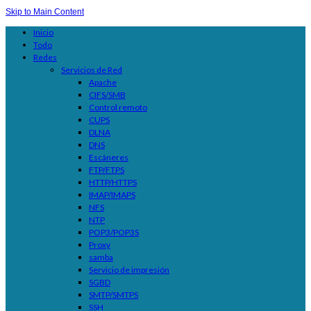
Skip to Main Content
Inicio
Todo
Redes
Servicios de Red
Apache
CIFS/SMB
Control remoto
CUPS
DLNA
DNS
Escáneres
FTP/FTPS
HTTP/HTTPS
IMAP/IMAPS
NFS
NTP
POP3/POP3S
Proxy
samba
Servicio de impresión
SGBD
SMTP/SMTPS
SSH