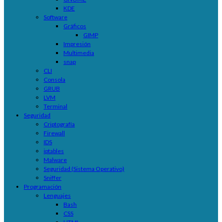
KDE
Software
Gráficos
GIMP
Impresión
Multimedia
snap
CLI
Consola
GRUB
LVM
Terminal
Seguridad
Criptografía
Firewall
IDS
iptables
Malware
Seguridad (Sistema Operativo)
Sniffer
Programación
Lenguajes
Bash
CSS