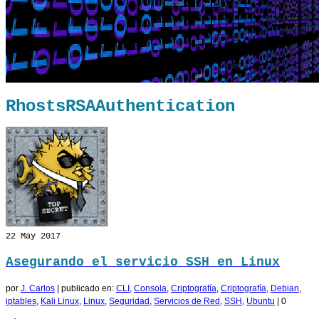
RhostsRSAAuthentication
22
May 2017
Asegurando el servicio SSH en Linux
por
J. Carlos
|
publicado en:
CLI
,
Consola
,
Criptografía
,
Criptografía
,
Debian
,
iptables
,
Kali Linux
,
Linux
,
Seguridad
,
Servicios de Red
,
SSH
,
Ubuntu
|
0