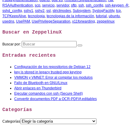
RSAAuthentication
,
scp
,
servicio
,
servidor
,
sftp
,
ssh
,
ssh_config
,
ssh-keygen -R
,
sshd_config
,
sshv1
,
sshv2
,
ssl
,
strictmodes
,
Subsystem
,
SyslogFacility
,
tcp
,
TCPKeepAlive
,
tecnologia
,
tecnologias de la información
,
tutorial
,
ubuntu
,
usedns
,
UsePAM
,
UsePrivilegeSeparation
,
x11forwarding
,
zeppelinux
Buscar en ZeppelinuX
Buscar por:
Entradas recientes
Configuración de los repositorios de Debian 12
key is stored in legacy trusted.gpg keyring
VMMON y VMNET: Error al compilar los modulos
Fallo de Bluetooth en GNU/Linux
Abrir enlaces en Thunderbird
Ejecutar comandos con ssh (Secure Shell)
Convertir documentos PDF a OCR-PDF/A editables
Categorías
Categorías