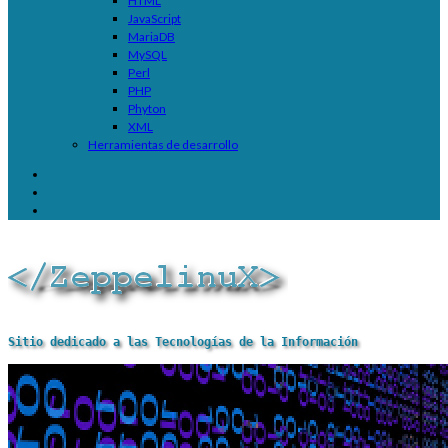
HTML
JavaScript
MariaDB
MySQL
Perl
PHP
Phyton
XML
Herramientas de desarrollo
Sitio dedicado a las Tecnologías de la Información