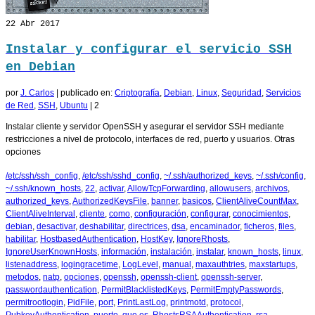
22
Abr 2017
Instalar y configurar el servicio SSH
en Debian
por
J. Carlos
|
publicado en:
Criptografía
,
Debian
,
Linux
,
Seguridad
,
Servicios
de Red
,
SSH
,
Ubuntu
|
2
Instalar cliente y servidor OpenSSH y asegurar el servidor SSH mediante
restricciones a nivel de protocolo, interfaces de red, puerto y usuarios. Otras
opciones
/etc/ssh/ssh_config
,
/etc/ssh/sshd_config
,
~/.ssh/authorized_keys
,
~/.ssh/config
,
~/.ssh/known_hosts
,
22
,
activar
,
AllowTcpForwarding
,
allowusers
,
archivos
,
authorized_keys
,
AuthorizedKeysFile
,
banner
,
basicos
,
ClientAliveCountMax
,
ClientAliveInterval
,
cliente
,
como
,
configuración
,
configurar
,
conocimientos
,
debian
,
desactivar
,
deshabilitar
,
directrices
,
dsa
,
encaminador
,
ficheros
,
files
,
habilitar
,
HostbasedAuthentication
,
HostKey
,
IgnoreRhosts
,
IgnoreUserKnownHosts
,
información
,
instalación
,
instalar
,
known_hosts
,
linux
,
listenaddress
,
logingracetime
,
LogLevel
,
manual
,
maxauthtries
,
maxstartups
,
metodos
,
natp
,
opciones
,
openssh
,
openssh-client
,
openssh-server
,
passwordauthentication
,
PermitBlacklistedKeys
,
PermitEmptyPasswords
,
permitrootlogin
,
PidFile
,
port
,
PrintLastLog
,
printmotd
,
protocol
,
PubkeyAuthentication
,
puerto
,
que es
,
RhostsRSAAuthentication
,
rsa
,