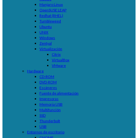
Manjaro Linux
OpenSUSE LEAP
Redhat (RHEL)
Tumbleweed
Ubuntu
UNIX
Windows
Zentyal
Virtualización
Citrix
VirtualBox
VMware
Hardware
CD-ROM
DVD-ROM
Escáneres
Fuente de alimentación
Impresoras
Memoria USB
Multifunción
SSD
Thunderbolt
USB
Entornos de escritorio
GNOME