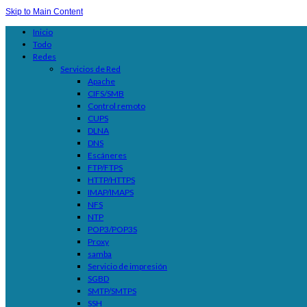
Skip to Main Content
Inicio
Todo
Redes
Servicios de Red
Apache
CIFS/SMB
Control remoto
CUPS
DLNA
DNS
Escáneres
FTP/FTPS
HTTP/HTTPS
IMAP/IMAPS
NFS
NTP
POP3/POP3S
Proxy
samba
Servicio de impresión
SGBD
SMTP/SMTPS
SSH