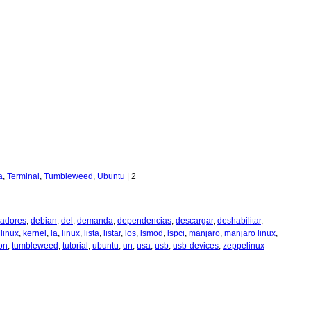
a
,
Terminal
,
Tumbleweed
,
Ubuntu
|
2
ladores
,
debian
,
del
,
demanda
,
dependencias
,
descargar
,
deshabilitar
,
 linux
,
kernel
,
la
,
linux
,
lista
,
listar
,
los
,
lsmod
,
lspci
,
manjaro
,
manjaro linux
,
on
,
tumbleweed
,
tutorial
,
ubuntu
,
un
,
usa
,
usb
,
usb-devices
,
zeppelinux