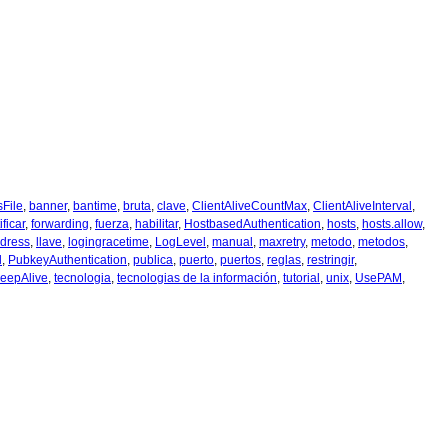
File
,
banner
,
bantime
,
bruta
,
clave
,
ClientAliveCountMax
,
ClientAliveInterval
,
ificar
,
forwarding
,
fuerza
,
habilitar
,
HostbasedAuthentication
,
hosts
,
hosts.allow
,
ddress
,
llave
,
logingracetime
,
LogLevel
,
manual
,
maxretry
,
metodo
,
metodos
,
l
,
PubkeyAuthentication
,
publica
,
puerto
,
puertos
,
reglas
,
restringir
,
eepAlive
,
tecnologia
,
tecnologias de la información
,
tutorial
,
unix
,
UsePAM
,