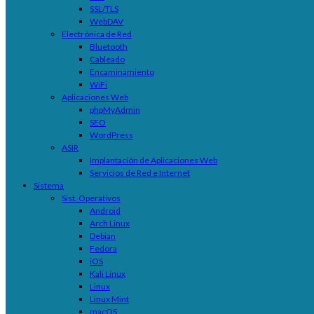
SSL/TLS
WebDAV
Electrónica de Red
Bluetooth
Cableado
Encaminamiento
WiFi
Aplicaciones Web
phpMyAdmin
SEO
WordPress
ASIR
Implantación de Aplicaciones Web
Servicios de Red e Internet
Sistema
Sist. Operativos
Android
Arch Linux
Debian
Fedora
iOS
Kali Linux
Linux
Linux Mint
macOS