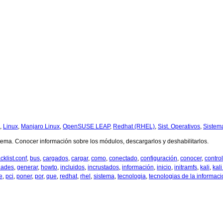
,
Linux
,
Manjaro Linux
,
OpenSUSE LEAP
,
Redhat (RHEL)
,
Sist. Operativos
,
Sistem
ema. Conocer información sobre los módulos, descargarlos y deshabilitarlos.
cklist.conf
,
bus
,
cargados
,
cargar
,
como
,
conectado
,
configuración
,
conocer
,
contro
dades
,
generar
,
howto
,
incluidos
,
incrustados
,
información
,
inicio
,
initramfs
,
kali
,
kali
e
,
pci
,
poner
,
por
,
que
,
redhat
,
rhel
,
sistema
,
tecnologia
,
tecnologias de la informaci