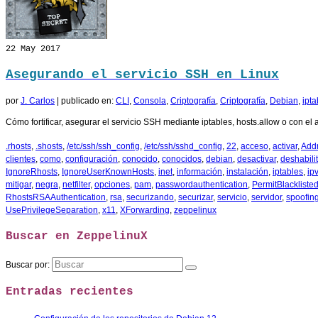
22
May 2017
Asegurando el servicio SSH en Linux
por
J. Carlos
|
publicado en:
CLI
,
Consola
,
Criptografía
,
Criptografía
,
Debian
,
ipta
Cómo fortificar, asegurar el servicio SSH mediante iptables, hosts.allow o con el
.rhosts
,
.shosts
,
/etc/ssh/ssh_config
,
/etc/ssh/sshd_config
,
22
,
acceso
,
activar
,
Add
clientes
,
como
,
configuración
,
conocido
,
conocidos
,
debian
,
desactivar
,
deshabilit
IgnoreRhosts
,
IgnoreUserKnownHosts
,
inet
,
información
,
instalación
,
iptables
,
ip
mitigar
,
negra
,
netfilter
,
opciones
,
pam
,
passwordauthentication
,
PermitBlackliste
RhostsRSAAuthentication
,
rsa
,
securizando
,
securizar
,
servicio
,
servidor
,
spoofin
UsePrivilegeSeparation
,
x11
,
XForwarding
,
zeppelinux
Buscar en ZeppelinuX
Buscar por:
Entradas recientes