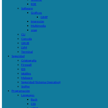
KDE
Software
Gráficos
GIMP
Impresión
Multimedia
snap
CLI
Consola
GRUB
LVM
Terminal
Seguridad
Criptografía
Firewall
IDS
iptables
Malware
Seguridad (Sistema Operativo)
Sniffer
Programación
Lenguajes
Bash
CSS