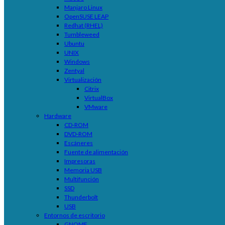
Manjaro Linux
OpenSUSE LEAP
Redhat (RHEL)
Tumbleweed
Ubuntu
UNIX
Windows
Zentyal
Virtualización
Citrix
VirtualBox
VMware
Hardware
CD-ROM
DVD-ROM
Escáneres
Fuente de alimentación
Impresoras
Memoria USB
Multifunción
SSD
Thunderbolt
USB
Entornos de escritorio
GNOME