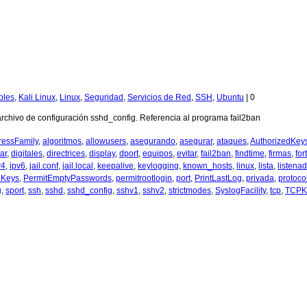
bles
,
Kali Linux
,
Linux
,
Seguridad
,
Servicios de Red
,
SSH
,
Ubuntu
|
0
 archivo de configuración sshd_config. Referencia al programa fail2ban
ressFamily
,
algoritmos
,
allowusers
,
asegurando
,
asegurar
,
ataques
,
AuthorizedKeys
ar
,
digitales
,
directrices
,
display
,
dport
,
equipos
,
evitar
,
fail2ban
,
findtime
,
firmas
,
fort
v4
,
ipv6
,
jail.conf
,
jail.local
,
keepalive
,
keylogging
,
known_hosts
,
linux
,
lista
,
listena
dKeys
,
PermitEmptyPasswords
,
permitrootlogin
,
port
,
PrintLastLog
,
privada
,
protoco
g
,
sport
,
ssh
,
sshd
,
sshd_config
,
sshv1
,
sshv2
,
strictmodes
,
SyslogFacility
,
tcp
,
TCPK