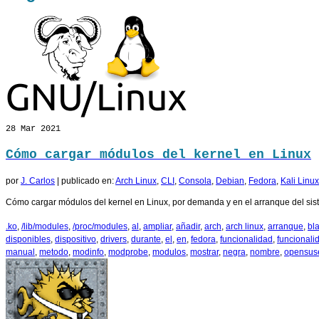
28
Mar 2021
Cómo cargar módulos del kernel en Linux
por
J. Carlos
|
publicado en:
Arch Linux
,
CLI
,
Consola
,
Debian
,
Fedora
,
Kali Linux
Cómo cargar módulos del kernel en Linux, por demanda y en el arranque del sist
.ko
,
/lib/modules
,
/proc/modules
,
al
,
ampliar
,
añadir
,
arch
,
arch linux
,
arranque
,
bla
disponibles
,
dispositivo
,
drivers
,
durante
,
el
,
en
,
fedora
,
funcionalidad
,
funcionali
manual
,
metodo
,
modinfo
,
modprobe
,
modulos
,
mostrar
,
negra
,
nombre
,
opensus