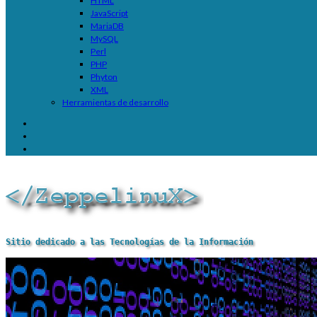
HTML
JavaScript
MariaDB
MySQL
Perl
PHP
Phyton
XML
Herramientas de desarrollo
Sitio dedicado a las Tecnologías de la Información