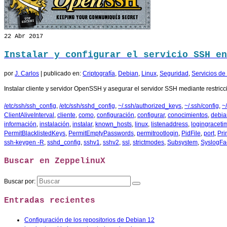
22
Abr 2017
Instalar y configurar el servicio SSH en
por
J. Carlos
|
publicado en:
Criptografía
,
Debian
,
Linux
,
Seguridad
,
Servicios de
Instalar cliente y servidor OpenSSH y asegurar el servidor SSH mediante restricci
/etc/ssh/ssh_config
,
/etc/ssh/sshd_config
,
~/.ssh/authorized_keys
,
~/.ssh/config
,
~
ClientAliveInterval
,
cliente
,
como
,
configuración
,
configurar
,
conocimientos
,
debia
información
,
instalación
,
instalar
,
known_hosts
,
linux
,
listenaddress
,
logingraceti
PermitBlacklistedKeys
,
PermitEmptyPasswords
,
permitrootlogin
,
PidFile
,
port
,
Pri
ssh-keygen -R
,
sshd_config
,
sshv1
,
sshv2
,
ssl
,
strictmodes
,
Subsystem
,
SyslogFac
Buscar en ZeppelinuX
Buscar por:
Entradas recientes
Configuración de los repositorios de Debian 12