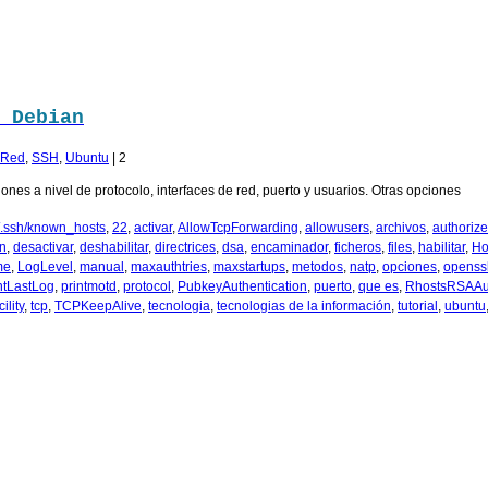
 Debian
 Red
,
SSH
,
Ubuntu
|
2
ones a nivel de protocolo, interfaces de red, puerto y usuarios. Otras opciones
/.ssh/known_hosts
,
22
,
activar
,
AllowTcpForwarding
,
allowusers
,
archivos
,
authoriz
n
,
desactivar
,
deshabilitar
,
directrices
,
dsa
,
encaminador
,
ficheros
,
files
,
habilitar
,
Ho
me
,
LogLevel
,
manual
,
maxauthtries
,
maxstartups
,
metodos
,
natp
,
opciones
,
openss
ntLastLog
,
printmotd
,
protocol
,
PubkeyAuthentication
,
puerto
,
que es
,
RhostsRSAAut
ility
,
tcp
,
TCPKeepAlive
,
tecnologia
,
tecnologias de la información
,
tutorial
,
ubuntu