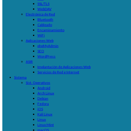
SSL/TLS
WebDAV
Electrónica de Red
Bluetooth
Cableado
Encaminamiento
WiFi
Aplicaciones Web
phpMyAdmin
SEO
WordPress
ASIR
Implantación de Aplicaciones Web
Servicios de Red e Internet
Sistema
Sist. Operativos
Android
Arch Linux
Debian
Fedora
iOS
Kali Linux
Linux
Linux Mint
macOS