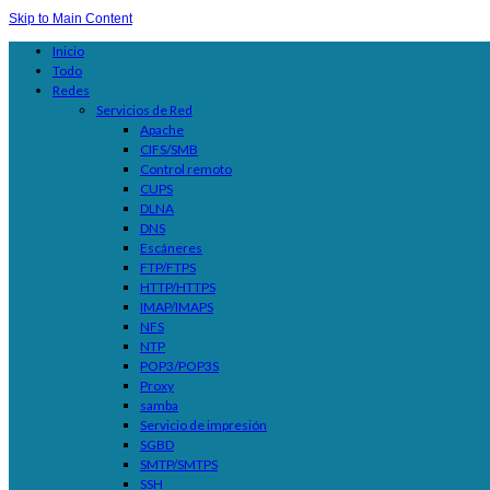
Skip to Main Content
Inicio
Todo
Redes
Servicios de Red
Apache
CIFS/SMB
Control remoto
CUPS
DLNA
DNS
Escáneres
FTP/FTPS
HTTP/HTTPS
IMAP/IMAPS
NFS
NTP
POP3/POP3S
Proxy
samba
Servicio de impresión
SGBD
SMTP/SMTPS
SSH