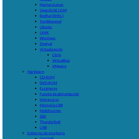
Manjaro Linux
OpenSUSE LEAP
Redhat (RHEL)
Tumbleweed
Ubuntu
UNIX
Windows
Zentyal
Virtualización
Citrix
VirtualBox
VMware
Hardware
CD-ROM
DVD-ROM
Escáneres
Fuente de alimentación
Impresoras
Memoria USB
Multifunción
SSD
Thunderbolt
USB
Entornos de escritorio
GNOME