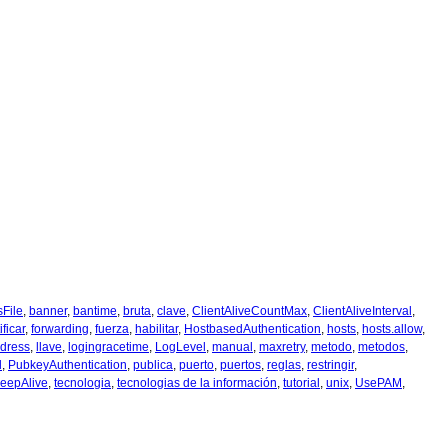
File
,
banner
,
bantime
,
bruta
,
clave
,
ClientAliveCountMax
,
ClientAliveInterval
,
ificar
,
forwarding
,
fuerza
,
habilitar
,
HostbasedAuthentication
,
hosts
,
hosts.allow
,
ddress
,
llave
,
logingracetime
,
LogLevel
,
manual
,
maxretry
,
metodo
,
metodos
,
l
,
PubkeyAuthentication
,
publica
,
puerto
,
puertos
,
reglas
,
restringir
,
eepAlive
,
tecnologia
,
tecnologias de la información
,
tutorial
,
unix
,
UsePAM
,