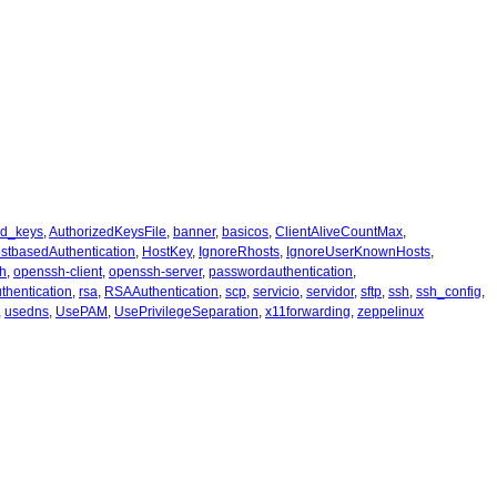
ed_keys
,
AuthorizedKeysFile
,
banner
,
basicos
,
ClientAliveCountMax
,
stbasedAuthentication
,
HostKey
,
IgnoreRhosts
,
IgnoreUserKnownHosts
,
h
,
openssh-client
,
openssh-server
,
passwordauthentication
,
hentication
,
rsa
,
RSAAuthentication
,
scp
,
servicio
,
servidor
,
sftp
,
ssh
,
ssh_config
,
,
usedns
,
UsePAM
,
UsePrivilegeSeparation
,
x11forwarding
,
zeppelinux