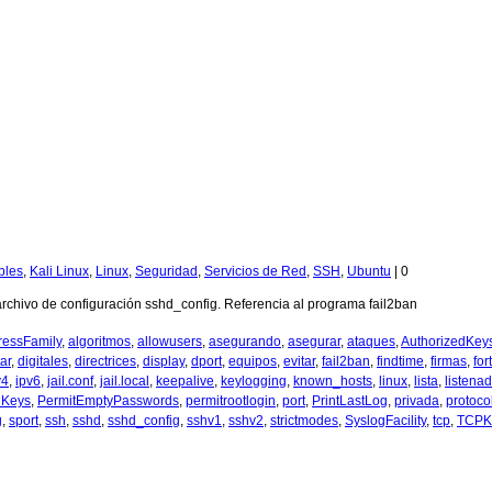
bles
,
Kali Linux
,
Linux
,
Seguridad
,
Servicios de Red
,
SSH
,
Ubuntu
|
0
 archivo de configuración sshd_config. Referencia al programa fail2ban
ressFamily
,
algoritmos
,
allowusers
,
asegurando
,
asegurar
,
ataques
,
AuthorizedKeys
ar
,
digitales
,
directrices
,
display
,
dport
,
equipos
,
evitar
,
fail2ban
,
findtime
,
firmas
,
fort
v4
,
ipv6
,
jail.conf
,
jail.local
,
keepalive
,
keylogging
,
known_hosts
,
linux
,
lista
,
listena
dKeys
,
PermitEmptyPasswords
,
permitrootlogin
,
port
,
PrintLastLog
,
privada
,
protoco
g
,
sport
,
ssh
,
sshd
,
sshd_config
,
sshv1
,
sshv2
,
strictmodes
,
SyslogFacility
,
tcp
,
TCPK