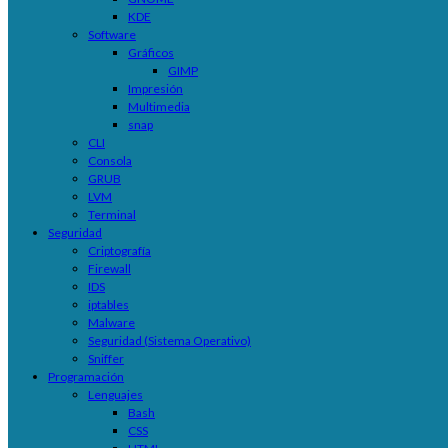
KDE
Software
Gráficos
GIMP
Impresión
Multimedia
snap
CLI
Consola
GRUB
LVM
Terminal
Seguridad
Criptografía
Firewall
IDS
iptables
Malware
Seguridad (Sistema Operativo)
Sniffer
Programación
Lenguajes
Bash
CSS