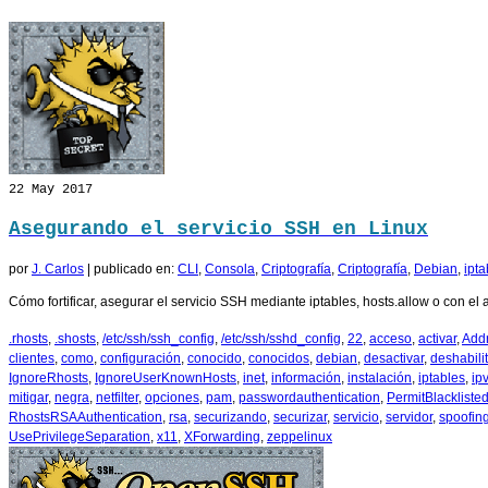
22
May 2017
Asegurando el servicio SSH en Linux
por
J. Carlos
|
publicado en:
CLI
,
Consola
,
Criptografía
,
Criptografía
,
Debian
,
ipta
Cómo fortificar, asegurar el servicio SSH mediante iptables, hosts.allow o con el
.rhosts
,
.shosts
,
/etc/ssh/ssh_config
,
/etc/ssh/sshd_config
,
22
,
acceso
,
activar
,
Add
clientes
,
como
,
configuración
,
conocido
,
conocidos
,
debian
,
desactivar
,
deshabilit
IgnoreRhosts
,
IgnoreUserKnownHosts
,
inet
,
información
,
instalación
,
iptables
,
ip
mitigar
,
negra
,
netfilter
,
opciones
,
pam
,
passwordauthentication
,
PermitBlackliste
RhostsRSAAuthentication
,
rsa
,
securizando
,
securizar
,
servicio
,
servidor
,
spoofin
UsePrivilegeSeparation
,
x11
,
XForwarding
,
zeppelinux