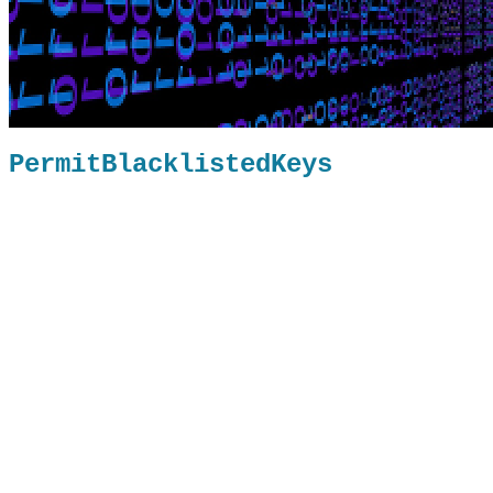
PermitBlacklistedKeys