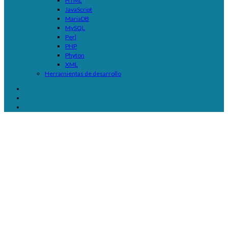
HTML
JavaScript
MariaDB
MySQL
Perl
PHP
Phyton
XML
Herramientas de desarrollo