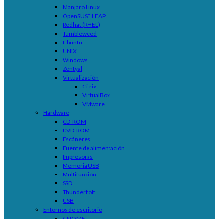
Manjaro Linux
OpenSUSE LEAP
Redhat (RHEL)
Tumbleweed
Ubuntu
UNIX
Windows
Zentyal
Virtualización
Citrix
VirtualBox
VMware
Hardware
CD-ROM
DVD-ROM
Escáneres
Fuente de alimentación
Impresoras
Memoria USB
Multifunción
SSD
Thunderbolt
USB
Entornos de escritorio
GNOME