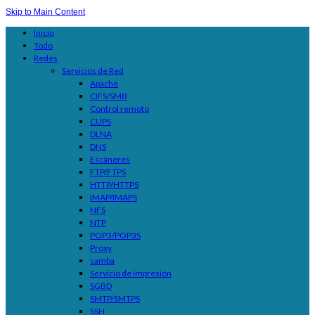
Skip to Main Content
Inicio
Todo
Redes
Servicios de Red
Apache
CIFS/SMB
Control remoto
CUPS
DLNA
DNS
Escáneres
FTP/FTPS
HTTP/HTTPS
IMAP/IMAPS
NFS
NTP
POP3/POP3S
Proxy
samba
Servicio de impresión
SGBD
SMTP/SMTPS
SSH