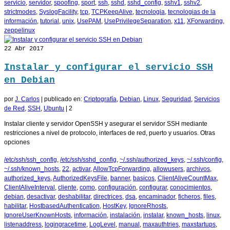
servicio
,
servidor
,
spoofing
,
sport
,
ssh
,
sshd
,
sshd_config
,
sshv1
,
sshv2
,
strictmodes
,
SyslogFacility
,
tcp
,
TCPKeepAlive
,
tecnologia
,
tecnologias de la
información
,
tutorial
,
unix
,
UsePAM
,
UsePrivilegeSeparation
,
x11
,
XForwarding
,
zeppelinux
22
Abr 2017
Instalar y configurar el servicio SSH
en Debian
por
J. Carlos
|
publicado en:
Criptografía
,
Debian
,
Linux
,
Seguridad
,
Servicios
de Red
,
SSH
,
Ubuntu
|
2
Instalar cliente y servidor OpenSSH y asegurar el servidor SSH mediante
restricciones a nivel de protocolo, interfaces de red, puerto y usuarios. Otras
opciones
/etc/ssh/ssh_config
,
/etc/ssh/sshd_config
,
~/.ssh/authorized_keys
,
~/.ssh/config
,
~/.ssh/known_hosts
,
22
,
activar
,
AllowTcpForwarding
,
allowusers
,
archivos
,
authorized_keys
,
AuthorizedKeysFile
,
banner
,
basicos
,
ClientAliveCountMax
,
ClientAliveInterval
,
cliente
,
como
,
configuración
,
configurar
,
conocimientos
,
debian
,
desactivar
,
deshabilitar
,
directrices
,
dsa
,
encaminador
,
ficheros
,
files
,
habilitar
,
HostbasedAuthentication
,
HostKey
,
IgnoreRhosts
,
IgnoreUserKnownHosts
,
información
,
instalación
,
instalar
,
known_hosts
,
linux
,
listenaddress
,
logingracetime
,
LogLevel
,
manual
,
maxauthtries
,
maxstartups
,