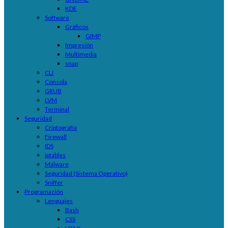
KDE
Software
Gráficos
GIMP
Impresión
Multimedia
snap
CLI
Consola
GRUB
LVM
Terminal
Seguridad
Criptografía
Firewall
IDS
iptables
Malware
Seguridad (Sistema Operativo)
Sniffer
Programación
Lenguajes
Bash
CSS