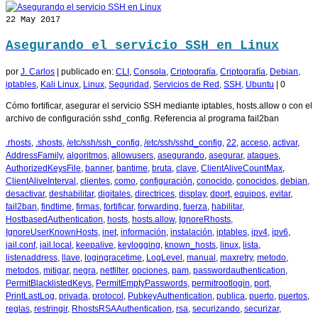
22
May 2017
Asegurando el servicio SSH en Linux
por
J. Carlos
|
publicado en:
CLI
,
Consola
,
Criptografía
,
Criptografía
,
Debian
,
iptables
,
Kali Linux
,
Linux
,
Seguridad
,
Servicios de Red
,
SSH
,
Ubuntu
|
0
Cómo fortificar, asegurar el servicio SSH mediante iptables, hosts.allow o con el
archivo de configuración sshd_config. Referencia al programa fail2ban
.rhosts
,
.shosts
,
/etc/ssh/ssh_config
,
/etc/ssh/sshd_config
,
22
,
acceso
,
activar
,
AddressFamily
,
algoritmos
,
allowusers
,
asegurando
,
asegurar
,
ataques
,
AuthorizedKeysFile
,
banner
,
bantime
,
bruta
,
clave
,
ClientAliveCountMax
,
ClientAliveInterval
,
clientes
,
como
,
configuración
,
conocido
,
conocidos
,
debian
,
desactivar
,
deshabilitar
,
digitales
,
directrices
,
display
,
dport
,
equipos
,
evitar
,
fail2ban
,
findtime
,
firmas
,
fortificar
,
forwarding
,
fuerza
,
habilitar
,
HostbasedAuthentication
,
hosts
,
hosts.allow
,
IgnoreRhosts
,
IgnoreUserKnownHosts
,
inet
,
información
,
instalación
,
iptables
,
ipv4
,
ipv6
,
jail.conf
,
jail.local
,
keepalive
,
keylogging
,
known_hosts
,
linux
,
lista
,
listenaddress
,
llave
,
logingracetime
,
LogLevel
,
manual
,
maxretry
,
metodo
,
metodos
,
mitigar
,
negra
,
netfilter
,
opciones
,
pam
,
passwordauthentication
,
PermitBlacklistedKeys
,
PermitEmptyPasswords
,
permitrootlogin
,
port
,
PrintLastLog
,
privada
,
protocol
,
PubkeyAuthentication
,
publica
,
puerto
,
puertos
,
reglas
,
restringir
,
RhostsRSAAuthentication
,
rsa
,
securizando
,
securizar
,