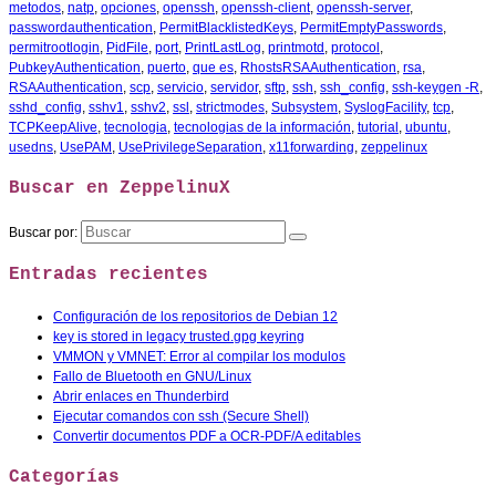
metodos
,
natp
,
opciones
,
openssh
,
openssh-client
,
openssh-server
,
passwordauthentication
,
PermitBlacklistedKeys
,
PermitEmptyPasswords
,
permitrootlogin
,
PidFile
,
port
,
PrintLastLog
,
printmotd
,
protocol
,
PubkeyAuthentication
,
puerto
,
que es
,
RhostsRSAAuthentication
,
rsa
,
RSAAuthentication
,
scp
,
servicio
,
servidor
,
sftp
,
ssh
,
ssh_config
,
ssh-keygen -R
,
sshd_config
,
sshv1
,
sshv2
,
ssl
,
strictmodes
,
Subsystem
,
SyslogFacility
,
tcp
,
TCPKeepAlive
,
tecnologia
,
tecnologias de la información
,
tutorial
,
ubuntu
,
usedns
,
UsePAM
,
UsePrivilegeSeparation
,
x11forwarding
,
zeppelinux
Buscar en ZeppelinuX
Buscar por:
Entradas recientes
Configuración de los repositorios de Debian 12
key is stored in legacy trusted.gpg keyring
VMMON y VMNET: Error al compilar los modulos
Fallo de Bluetooth en GNU/Linux
Abrir enlaces en Thunderbird
Ejecutar comandos con ssh (Secure Shell)
Convertir documentos PDF a OCR-PDF/A editables
Categorías