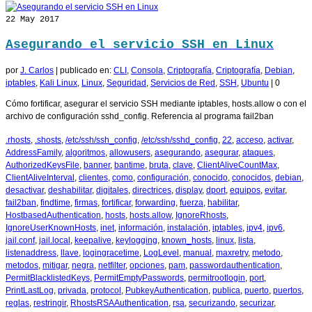
22
May 2017
Asegurando el servicio SSH en Linux
por
J. Carlos
|
publicado en:
CLI
,
Consola
,
Criptografía
,
Criptografía
,
Debian
,
iptables
,
Kali Linux
,
Linux
,
Seguridad
,
Servicios de Red
,
SSH
,
Ubuntu
|
0
Cómo fortificar, asegurar el servicio SSH mediante iptables, hosts.allow o con el
archivo de configuración sshd_config. Referencia al programa fail2ban
.rhosts
,
.shosts
,
/etc/ssh/ssh_config
,
/etc/ssh/sshd_config
,
22
,
acceso
,
activar
,
AddressFamily
,
algoritmos
,
allowusers
,
asegurando
,
asegurar
,
ataques
,
AuthorizedKeysFile
,
banner
,
bantime
,
bruta
,
clave
,
ClientAliveCountMax
,
ClientAliveInterval
,
clientes
,
como
,
configuración
,
conocido
,
conocidos
,
debian
,
desactivar
,
deshabilitar
,
digitales
,
directrices
,
display
,
dport
,
equipos
,
evitar
,
fail2ban
,
findtime
,
firmas
,
fortificar
,
forwarding
,
fuerza
,
habilitar
,
HostbasedAuthentication
,
hosts
,
hosts.allow
,
IgnoreRhosts
,
IgnoreUserKnownHosts
,
inet
,
información
,
instalación
,
iptables
,
ipv4
,
ipv6
,
jail.conf
,
jail.local
,
keepalive
,
keylogging
,
known_hosts
,
linux
,
lista
,
listenaddress
,
llave
,
logingracetime
,
LogLevel
,
manual
,
maxretry
,
metodo
,
metodos
,
mitigar
,
negra
,
netfilter
,
opciones
,
pam
,
passwordauthentication
,
PermitBlacklistedKeys
,
PermitEmptyPasswords
,
permitrootlogin
,
port
,
PrintLastLog
,
privada
,
protocol
,
PubkeyAuthentication
,
publica
,
puerto
,
puertos
,
reglas
,
restringir
,
RhostsRSAAuthentication
,
rsa
,
securizando
,
securizar
,