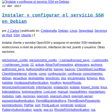
22
Abr 2017
Instalar y configurar el servicio SSH
en Debian
por
J. Carlos
|
publicado en:
Criptografía
,
Debian
,
Linux
,
Seguridad
,
Servicios
de Red
,
SSH
,
Ubuntu
|
2
Instalar cliente y servidor OpenSSH y asegurar el servidor SSH mediante
restricciones a nivel de protocolo, interfaces de red, puerto y usuarios. Otras
opciones
/etc/ssh/ssh_config
,
/etc/ssh/sshd_config
,
~/.ssh/authorized_keys
,
~/.ssh/config
,
~/.ssh/known_hosts
,
22
,
activar
,
AllowTcpForwarding
,
allowusers
,
archivos
,
authorized_keys
,
AuthorizedKeysFile
,
banner
,
basicos
,
ClientAliveCountMax
,
ClientAliveInterval
,
cliente
,
como
,
configuración
,
configurar
,
conocimientos
,
debian
,
desactivar
,
deshabilitar
,
directrices
,
dsa
,
encaminador
,
ficheros
,
files
,
habilitar
,
HostbasedAuthentication
,
HostKey
,
IgnoreRhosts
,
IgnoreUserKnownHosts
,
información
,
instalación
,
instalar
,
known_hosts
,
linux
,
listenaddress
,
logingracetime
,
LogLevel
,
manual
,
maxauthtries
,
maxstartups
,
metodos
,
natp
,
opciones
,
openssh
,
openssh-client
,
openssh-server
,
passwordauthentication
,
PermitBlacklistedKeys
,
PermitEmptyPasswords
,
permitrootlogin
,
PidFile
,
port
,
PrintLastLog
,
printmotd
,
protocol
,
PubkeyAuthentication
,
puerto
,
que es
,
RhostsRSAAuthentication
,
rsa
,