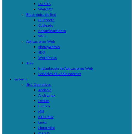
SSL/TLS
WebDAV
Electrónica de Red
Bluetooth
Cableado
Encaminamiento
WiFi
Aplicaciones Web
phpMyAdmin
SEO
WordPress
ASIR
Implantación de Aplicaciones Web
Servicios de Red e Internet
Sistema
Sist. Operativos
Android
Arch Linux
Debian
Fedora
iOS
Kali Linux
Linux
Linux Mint
macOS