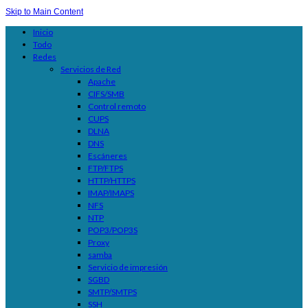
Skip to Main Content
Inicio
Todo
Redes
Servicios de Red
Apache
CIFS/SMB
Control remoto
CUPS
DLNA
DNS
Escáneres
FTP/FTPS
HTTP/HTTPS
IMAP/IMAPS
NFS
NTP
POP3/POP3S
Proxy
samba
Servicio de impresión
SGBD
SMTP/SMTPS
SSH