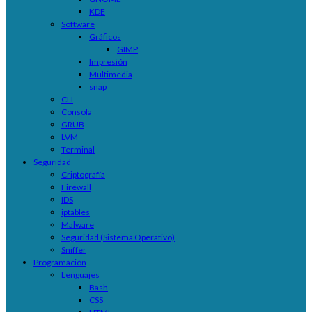
KDE
Software
Gráficos
GIMP
Impresión
Multimedia
snap
CLI
Consola
GRUB
LVM
Terminal
Seguridad
Criptografía
Firewall
IDS
iptables
Malware
Seguridad (Sistema Operativo)
Sniffer
Programación
Lenguajes
Bash
CSS