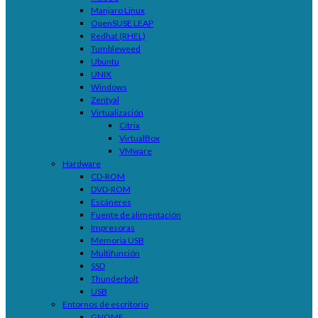
Manjaro Linux
OpenSUSE LEAP
Redhat (RHEL)
Tumbleweed
Ubuntu
UNIX
Windows
Zentyal
Virtualización
Citrix
VirtualBox
VMware
Hardware
CD-ROM
DVD-ROM
Escáneres
Fuente de alimentación
Impresoras
Memoria USB
Multifunción
SSD
Thunderbolt
USB
Entornos de escritorio
GNOME