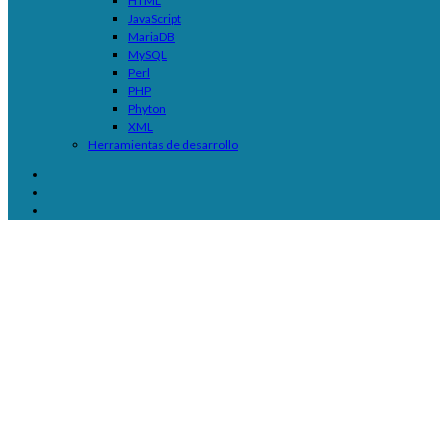
HTML
JavaScript
MariaDB
MySQL
Perl
PHP
Phyton
XML
Herramientas de desarrollo