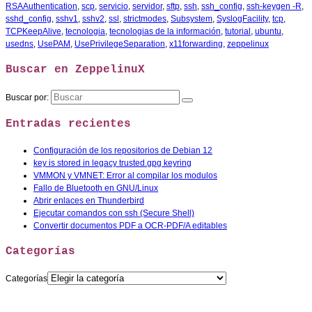
RSAAuthentication
,
scp
,
servicio
,
servidor
,
sftp
,
ssh
,
ssh_config
,
ssh-keygen -R
,
sshd_config
,
sshv1
,
sshv2
,
ssl
,
strictmodes
,
Subsystem
,
SyslogFacility
,
tcp
,
TCPKeepAlive
,
tecnologia
,
tecnologias de la información
,
tutorial
,
ubuntu
,
usedns
,
UsePAM
,
UsePrivilegeSeparation
,
x11forwarding
,
zeppelinux
Buscar en ZeppelinuX
Buscar por:
Entradas recientes
Configuración de los repositorios de Debian 12
key is stored in legacy trusted.gpg keyring
VMMON y VMNET: Error al compilar los modulos
Fallo de Bluetooth en GNU/Linux
Abrir enlaces en Thunderbird
Ejecutar comandos con ssh (Secure Shell)
Convertir documentos PDF a OCR-PDF/A editables
Categorías
Categorías