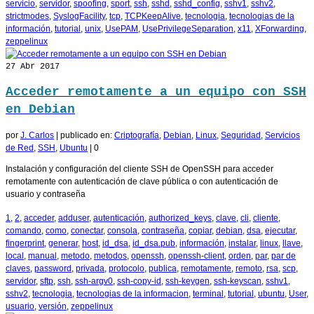
servicio
,
servidor
,
spoofing
,
sport
,
ssh
,
sshd
,
sshd_config
,
sshv1
,
sshv2
,
strictmodes
,
SyslogFacility
,
tcp
,
TCPKeepAlive
,
tecnologia
,
tecnologias de la
información
,
tutorial
,
unix
,
UsePAM
,
UsePrivilegeSeparation
,
x11
,
XForwarding
,
zeppelinux
27
Abr 2017
Acceder remotamente a un equipo con SSH
en Debian
por
J. Carlos
|
publicado en:
Criptografía
,
Debian
,
Linux
,
Seguridad
,
Servicios
de Red
,
SSH
,
Ubuntu
|
0
Instalación y configuración del cliente SSH de OpenSSH para acceder
remotamente con autenticación de clave pública o con autenticación de
usuario y contraseña
1
,
2
,
acceder
,
adduser
,
autenticación
,
authorized_keys
,
clave
,
cli
,
cliente
,
comando
,
como
,
conectar
,
consola
,
contraseña
,
copiar
,
debian
,
dsa
,
ejecutar
,
fingerprint
,
generar
,
host
,
id_dsa
,
id_dsa.pub
,
información
,
instalar
,
linux
,
llave
,
local
,
manual
,
metodo
,
metodos
,
openssh
,
openssh-client
,
orden
,
par
,
par de
claves
,
password
,
privada
,
protocolo
,
publica
,
remotamente
,
remoto
,
rsa
,
scp
,
servidor
,
sftp
,
ssh
,
ssh-argv0
,
ssh-copy-id
,
ssh-keygen
,
ssh-keyscan
,
sshv1
,
sshv2
,
tecnologia
,
tecnologias de la informacion
,
terminal
,
tutorial
,
ubuntu
,
User
,
usuario
,
versión
,
zeppelinux