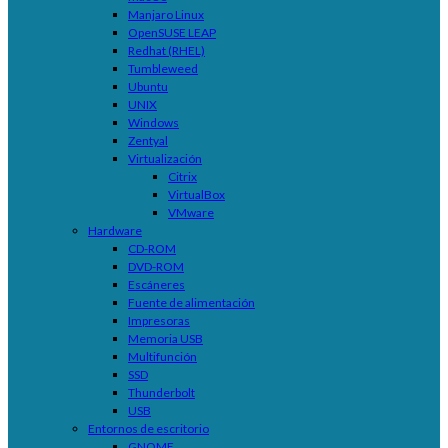
Manjaro Linux
OpenSUSE LEAP
Redhat (RHEL)
Tumbleweed
Ubuntu
UNIX
Windows
Zentyal
Virtualización
Citrix
VirtualBox
VMware
Hardware
CD-ROM
DVD-ROM
Escáneres
Fuente de alimentación
Impresoras
Memoria USB
Multifunción
SSD
Thunderbolt
USB
Entornos de escritorio
GNOME