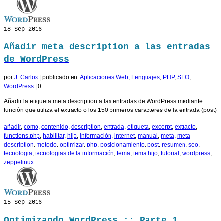
18
Sep 2016
Añadir meta description a las entradas
de WordPress
por
J. Carlos
|
publicado en:
Aplicaciones Web
,
Lenguajes
,
PHP
,
SEO
,
WordPress
|
0
Añadir la etiqueta meta description a las entradas de WordPress mediante
función que utiliza el extracto o los 150 primeros caracteres de la entrada (post)
añadir
,
como
,
contenido
,
description
,
entrada
,
etiqueta
,
excerpt
,
extracto
,
functions.php
,
habilitar
,
hijo
,
información
,
internet
,
manual
,
meta
,
meta
description
,
metodo
,
optimizar
,
php
,
posicionamiento
,
post
,
resumen
,
seo
,
tecnologia
,
tecnologias de la información
,
tema
,
tema hijo
,
tutorial
,
wordpress
,
zeppelinux
15
Sep 2016
Optimizando WordPress :: Parte 1