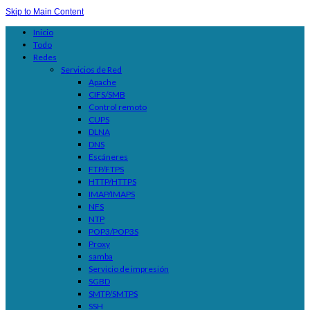
Skip to Main Content
Inicio
Todo
Redes
Servicios de Red
Apache
CIFS/SMB
Control remoto
CUPS
DLNA
DNS
Escáneres
FTP/FTPS
HTTP/HTTPS
IMAP/IMAPS
NFS
NTP
POP3/POP3S
Proxy
samba
Servicio de impresión
SGBD
SMTP/SMTPS
SSH