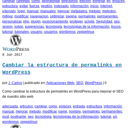
cambiar
,
carpetas
,
como
,
deshabilitar
,
directorios
,
edicion
,
eliminar
,
en
,
enlaces
,
estructura
,
evitar
,
fuerza
,
gestión
,
indexado
,
información
,
inicio
,
internet
,
intervalo
,
login
,
manual
,
manuales
,
mejorar
,
metadatos
,
metodo
,
metodos
,
mitigar
,
modificar
,
navegacion
,
optimizar
,
pagina
,
permalinks
,
permanentes
,
personalizar
,
php
,
plugin
,
posicionamiento
,
proteger
,
scripts
,
Seguridad
,
seo
,
sesion
,
sobre
,
sugerencias
,
tecnologia
,
tecnologias de la información
,
trucos
,
tutorial
,
tutoriales
,
usuario
,
usuarios
,
wordpress
,
zeppelinux
8
Jun 2017
Cambiar la estructura de permalinks en
WordPress
por
J. Carlos
|
publicado en:
Aplicaciones Web
,
SEO
,
WordPress
|
0
Como cambiar la estructura de permalinks en WordPress para mejorar el SEO
de nuestro sitio web
adecuada
,
articulos
,
cambiar
,
como
,
enlaces
,
entrada
,
estructura
,
información
,
manual
,
mejorar
,
metodo
,
modificar
,
name
,
nombre
,
permalinks
,
permanentes
,
post
,
postname
,
seo
,
tecnologia
,
tecnologias de la información
,
tutorial
,
url
,
wordpress
,
zeppelinux