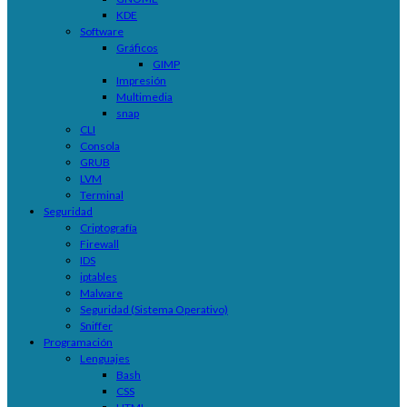
KDE
Software
Gráficos
GIMP
Impresión
Multimedia
snap
CLI
Consola
GRUB
LVM
Terminal
Seguridad
Criptografía
Firewall
IDS
iptables
Malware
Seguridad (Sistema Operativo)
Sniffer
Programación
Lenguajes
Bash
CSS