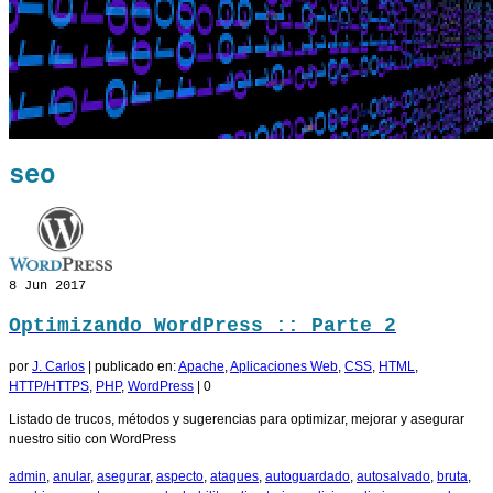
seo
8
Jun 2017
Optimizando WordPress :: Parte 2
por
J. Carlos
|
publicado en:
Apache
,
Aplicaciones Web
,
CSS
,
HTML
,
HTTP/HTTPS
,
PHP
,
WordPress
|
0
Listado de trucos, métodos y sugerencias para optimizar, mejorar y asegurar
nuestro sitio con WordPress
admin
,
anular
,
asegurar
,
aspecto
,
ataques
,
autoguardado
,
autosalvado
,
bruta
,