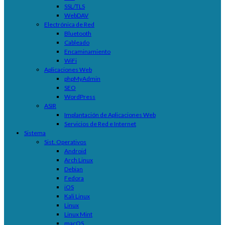
SSL/TLS
WebDAV
Electrónica de Red
Bluetooth
Cableado
Encaminamiento
WiFi
Aplicaciones Web
phpMyAdmin
SEO
WordPress
ASIR
Implantación de Aplicaciones Web
Servicios de Red e Internet
Sistema
Sist. Operativos
Android
Arch Linux
Debian
Fedora
iOS
Kali Linux
Linux
Linux Mint
macOS