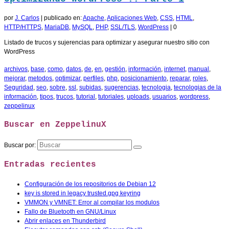
por
J. Carlos
|
publicado en:
Apache
,
Aplicaciones Web
,
CSS
,
HTML
,
HTTP/HTTPS
,
MariaDB
,
MySQL
,
PHP
,
SSL/TLS
,
WordPress
|
0
Listado de trucos y sujerencias para optimizar y asegurar nuestro sitio con
WordPress
archivos
,
base
,
como
,
datos
,
de
,
en
,
gestión
,
información
,
internet
,
manual
,
mejorar
,
metodos
,
optimizar
,
perfiles
,
php
,
posicionamiento
,
reparar
,
roles
,
Seguridad
,
seo
,
sobre
,
ssl
,
subidas
,
sugerencias
,
tecnologia
,
tecnologias de la
información
,
tipos
,
trucos
,
tutorial
,
tutoriales
,
uploads
,
usuarios
,
wordpress
,
zeppelinux
Buscar en ZeppelinuX
Buscar por:
Entradas recientes
Configuración de los repositorios de Debian 12
key is stored in legacy trusted.gpg keyring
VMMON y VMNET: Error al compilar los modulos
Fallo de Bluetooth en GNU/Linux
Abrir enlaces en Thunderbird