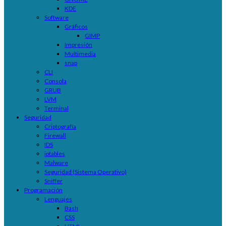
KDE
Software
Gráficos
GIMP
Impresión
Multimedia
snap
CLI
Consola
GRUB
LVM
Terminal
Seguridad
Criptografía
Firewall
IDS
iptables
Malware
Seguridad (Sistema Operativo)
Sniffer
Programación
Lenguajes
Bash
CSS