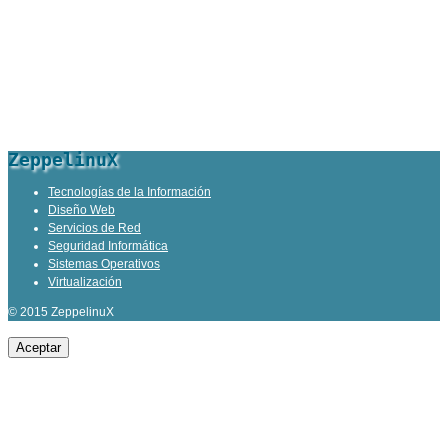
ZeppelinuX
Tecnologías de la Información
Diseño Web
Servicios de Red
Seguridad Informática
Sistemas Operativos
Virtualización
© 2015 ZeppelinuX
Aceptar