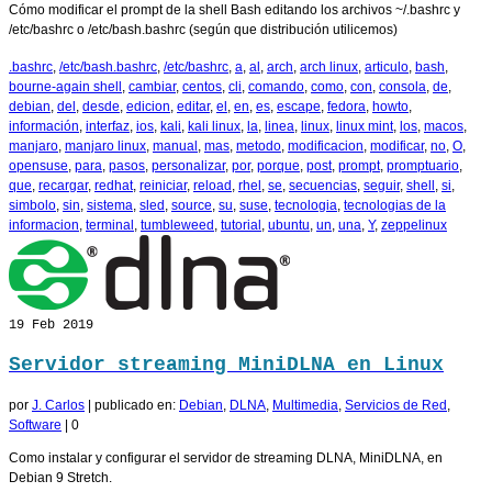
Cómo modificar el prompt de la shell Bash editando los archivos ~/.bashrc y
/etc/bashrc o /etc/bash.bashrc (según que distribución utilicemos)
.bashrc
,
/etc/bash.bashrc
,
/etc/bashrc
,
a
,
al
,
arch
,
arch linux
,
articulo
,
bash
,
bourne-again shell
,
cambiar
,
centos
,
cli
,
comando
,
como
,
con
,
consola
,
de
,
debian
,
del
,
desde
,
edicion
,
editar
,
el
,
en
,
es
,
escape
,
fedora
,
howto
,
información
,
interfaz
,
ios
,
kali
,
kali linux
,
la
,
linea
,
linux
,
linux mint
,
los
,
macos
,
manjaro
,
manjaro linux
,
manual
,
mas
,
metodo
,
modificacion
,
modificar
,
no
,
O
,
opensuse
,
para
,
pasos
,
personalizar
,
por
,
porque
,
post
,
prompt
,
promptuario
,
que
,
recargar
,
redhat
,
reiniciar
,
reload
,
rhel
,
se
,
secuencias
,
seguir
,
shell
,
si
,
simbolo
,
sin
,
sistema
,
sled
,
source
,
su
,
suse
,
tecnologia
,
tecnologias de la
informacion
,
terminal
,
tumbleweed
,
tutorial
,
ubuntu
,
un
,
una
,
Y
,
zeppelinux
19
Feb 2019
Servidor streaming MiniDLNA en Linux
por
J. Carlos
|
publicado en:
Debian
,
DLNA
,
Multimedia
,
Servicios de Red
,
Software
|
0
Como instalar y configurar el servidor de streaming DLNA, MiniDLNA, en
Debian 9 Stretch.