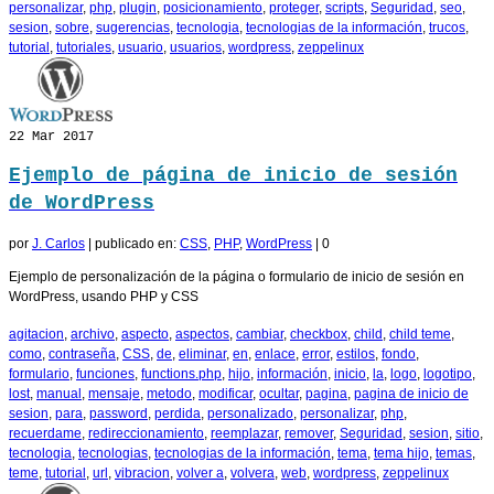
personalizar
,
php
,
plugin
,
posicionamiento
,
proteger
,
scripts
,
Seguridad
,
seo
,
sesion
,
sobre
,
sugerencias
,
tecnologia
,
tecnologias de la información
,
trucos
,
tutorial
,
tutoriales
,
usuario
,
usuarios
,
wordpress
,
zeppelinux
22
Mar 2017
Ejemplo de página de inicio de sesión
de WordPress
por
J. Carlos
|
publicado en:
CSS
,
PHP
,
WordPress
|
0
Ejemplo de personalización de la página o formulario de inicio de sesión en
WordPress, usando PHP y CSS
agitacion
,
archivo
,
aspecto
,
aspectos
,
cambiar
,
checkbox
,
child
,
child teme
,
como
,
contraseña
,
CSS
,
de
,
eliminar
,
en
,
enlace
,
error
,
estilos
,
fondo
,
formulario
,
funciones
,
functions.php
,
hijo
,
información
,
inicio
,
la
,
logo
,
logotipo
,
lost
,
manual
,
mensaje
,
metodo
,
modificar
,
ocultar
,
pagina
,
pagina de inicio de
sesion
,
para
,
password
,
perdida
,
personalizado
,
personalizar
,
php
,
recuerdame
,
redireccionamiento
,
reemplazar
,
remover
,
Seguridad
,
sesion
,
sitio
,
tecnologia
,
tecnologias
,
tecnologias de la información
,
tema
,
tema hijo
,
temas
,
teme
,
tutorial
,
url
,
vibracion
,
volver a
,
volvera
,
web
,
wordpress
,
zeppelinux