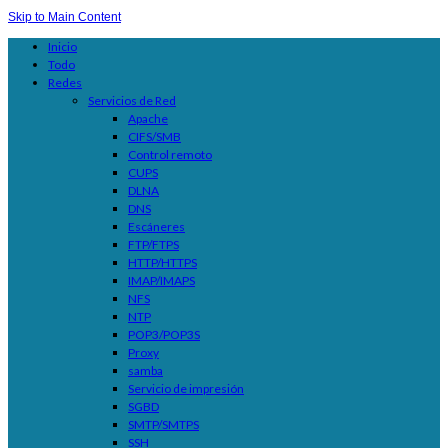
Skip to Main Content
Inicio
Todo
Redes
Servicios de Red
Apache
CIFS/SMB
Control remoto
CUPS
DLNA
DNS
Escáneres
FTP/FTPS
HTTP/HTTPS
IMAP/IMAPS
NFS
NTP
POP3/POP3S
Proxy
samba
Servicio de impresión
SGBD
SMTP/SMTPS
SSH