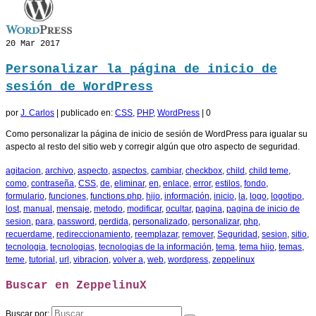
20
Mar 2017
Personalizar la página de inicio de
sesión de WordPress
por
J. Carlos
|
publicado en:
CSS
,
PHP
,
WordPress
|
0
Como personalizar la página de inicio de sesión de WordPress para igualar su
aspecto al resto del sitio web y corregir algún que otro aspecto de seguridad.
agitacion
,
archivo
,
aspecto
,
aspectos
,
cambiar
,
checkbox
,
child
,
child teme
,
como
,
contraseña
,
CSS
,
de
,
eliminar
,
en
,
enlace
,
error
,
estilos
,
fondo
,
formulario
,
funciones
,
functions.php
,
hijo
,
información
,
inicio
,
la
,
logo
,
logotipo
,
lost
,
manual
,
mensaje
,
metodo
,
modificar
,
ocultar
,
pagina
,
pagina de inicio de
sesion
,
para
,
password
,
perdida
,
personalizado
,
personalizar
,
php
,
recuerdame
,
redireccionamiento
,
reemplazar
,
remover
,
Seguridad
,
sesion
,
sitio
,
tecnologia
,
tecnologias
,
tecnologias de la información
,
tema
,
tema hijo
,
temas
,
teme
,
tutorial
,
url
,
vibracion
,
volver a
,
web
,
wordpress
,
zeppelinux
Buscar en ZeppelinuX
Buscar por: