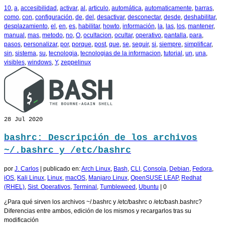
10
,
a
,
accesibilidad
,
activar
,
al
,
articulo
,
automática
,
automaticamente
,
barras
,
como
,
con
,
configuración
,
de
,
del
,
desactivar
,
desconectar
,
desde
,
deshabilitar
,
desplazamiento
,
el
,
en
,
es
,
habilitar
,
howto
,
información
,
la
,
las
,
los
,
mantener
,
manual
,
mas
,
metodo
,
no
,
O
,
ocultacion
,
ocultar
,
operativo
,
pantalla
,
para
,
pasos
,
personalizar
,
por
,
porque
,
post
,
que
,
se
,
seguir
,
si
,
siempre
,
simplificar
,
sin
,
sistema
,
su
,
tecnologia
,
tecnologias de la informacion
,
tutorial
,
un
,
una
,
visibles
,
windows
,
Y
,
zeppelinux
28
Jul 2020
bashrc: Descripción de los archivos
~/.bashrc y /etc/bashrc
por
J. Carlos
|
publicado en:
Arch Linux
,
Bash
,
CLI
,
Consola
,
Debian
,
Fedora
,
iOS
,
Kali Linux
,
Linux
,
macOS
,
Manjaro Linux
,
OpenSUSE LEAP
,
Redhat
(RHEL)
,
Sist. Operativos
,
Terminal
,
Tumbleweed
,
Ubuntu
|
0
¿Para qué sirven los archivos ~/.bashrc y /etc/bashrc o /etc/bash.bashrc?
Diferencias entre ambos, edición de los mismos y recargarlos tras su
modificación