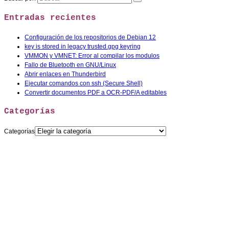
Entradas recientes
Configuración de los repositorios de Debian 12
key is stored in legacy trusted.gpg keyring
VMMON y VMNET: Error al compilar los modulos
Fallo de Bluetooth en GNU/Linux
Abrir enlaces en Thunderbird
Ejecutar comandos con ssh (Secure Shell)
Convertir documentos PDF a OCR-PDF/A editables
Categorías
Categorías