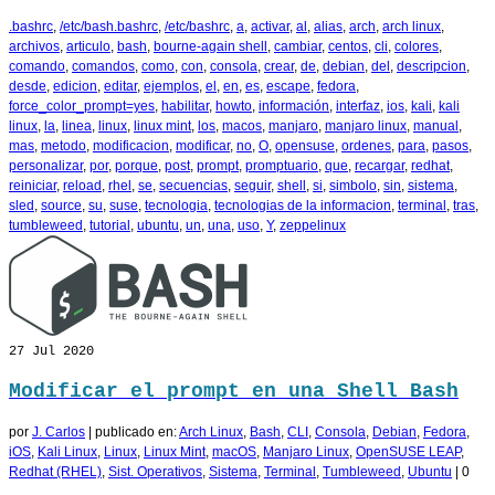
.bashrc
,
/etc/bash.bashrc
,
/etc/bashrc
,
a
,
activar
,
al
,
alias
,
arch
,
arch linux
,
archivos
,
articulo
,
bash
,
bourne-again shell
,
cambiar
,
centos
,
cli
,
colores
,
comando
,
comandos
,
como
,
con
,
consola
,
crear
,
de
,
debian
,
del
,
descripcion
,
desde
,
edicion
,
editar
,
ejemplos
,
el
,
en
,
es
,
escape
,
fedora
,
force_color_prompt=yes
,
habilitar
,
howto
,
información
,
interfaz
,
ios
,
kali
,
kali
linux
,
la
,
linea
,
linux
,
linux mint
,
los
,
macos
,
manjaro
,
manjaro linux
,
manual
,
mas
,
metodo
,
modificacion
,
modificar
,
no
,
O
,
opensuse
,
ordenes
,
para
,
pasos
,
personalizar
,
por
,
porque
,
post
,
prompt
,
promptuario
,
que
,
recargar
,
redhat
,
reiniciar
,
reload
,
rhel
,
se
,
secuencias
,
seguir
,
shell
,
si
,
simbolo
,
sin
,
sistema
,
sled
,
source
,
su
,
suse
,
tecnologia
,
tecnologias de la informacion
,
terminal
,
tras
,
tumbleweed
,
tutorial
,
ubuntu
,
un
,
una
,
uso
,
Y
,
zeppelinux
27
Jul 2020
Modificar el prompt en una Shell Bash
por
J. Carlos
|
publicado en:
Arch Linux
,
Bash
,
CLI
,
Consola
,
Debian
,
Fedora
,
iOS
,
Kali Linux
,
Linux
,
Linux Mint
,
macOS
,
Manjaro Linux
,
OpenSUSE LEAP
,
Redhat (RHEL)
,
Sist. Operativos
,
Sistema
,
Terminal
,
Tumbleweed
,
Ubuntu
|
0