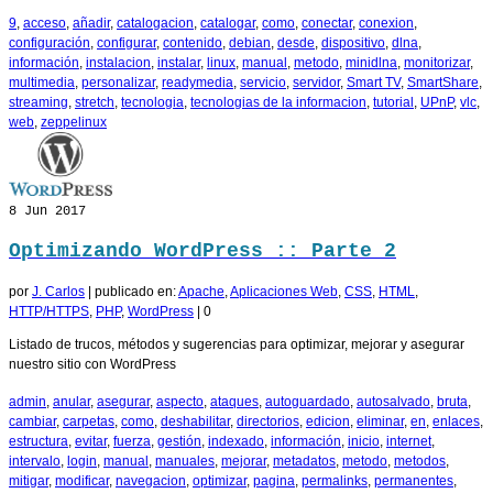
9
,
acceso
,
añadir
,
catalogacion
,
catalogar
,
como
,
conectar
,
conexion
,
configuración
,
configurar
,
contenido
,
debian
,
desde
,
dispositivo
,
dlna
,
información
,
instalacion
,
instalar
,
linux
,
manual
,
metodo
,
minidlna
,
monitorizar
,
multimedia
,
personalizar
,
readymedia
,
servicio
,
servidor
,
Smart TV
,
SmartShare
,
streaming
,
stretch
,
tecnologia
,
tecnologias de la informacion
,
tutorial
,
UPnP
,
vlc
,
web
,
zeppelinux
8
Jun 2017
Optimizando WordPress :: Parte 2
por
J. Carlos
|
publicado en:
Apache
,
Aplicaciones Web
,
CSS
,
HTML
,
HTTP/HTTPS
,
PHP
,
WordPress
|
0
Listado de trucos, métodos y sugerencias para optimizar, mejorar y asegurar
nuestro sitio con WordPress
admin
,
anular
,
asegurar
,
aspecto
,
ataques
,
autoguardado
,
autosalvado
,
bruta
,
cambiar
,
carpetas
,
como
,
deshabilitar
,
directorios
,
edicion
,
eliminar
,
en
,
enlaces
,
estructura
,
evitar
,
fuerza
,
gestión
,
indexado
,
información
,
inicio
,
internet
,
intervalo
,
login
,
manual
,
manuales
,
mejorar
,
metadatos
,
metodo
,
metodos
,
mitigar
,
modificar
,
navegacion
,
optimizar
,
pagina
,
permalinks
,
permanentes
,