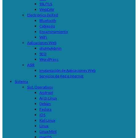
SSL/TLS
WebDAV
Electrónica de Red
Bluetooth
Cableado
Encaminamiento
WiFi
Aplicaciones Web
phpMyAdmin
SEO
WordPress
ASIR
Implantación de Aplicaciones Web
Servicios de Red e Internet
Sistema
Sist. Operativos
Android
Arch Linux
Debian
Fedora
iOS
Kali Linux
Linux
Linux Mint
macOS