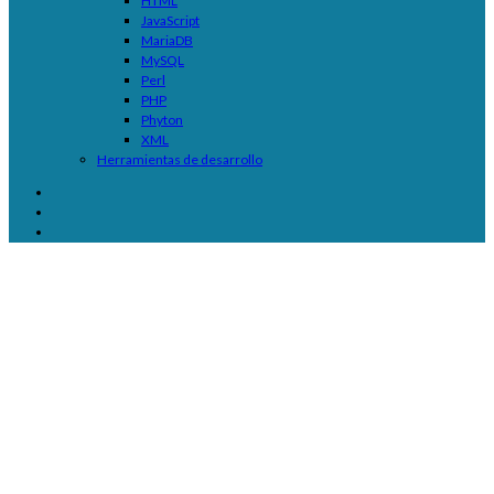
HTML
JavaScript
MariaDB
MySQL
Perl
PHP
Phyton
XML
Herramientas de desarrollo