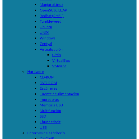
Manjaro Linux
OpenSUSE LEAP
Redhat (RHEL)
Tumbleweed
Ubuntu
UNIX
Windows
Zentyal
Virtualización
Citrix
VirtualBox
VMware
Hardware
CD-ROM
DVD-ROM
Escáneres
Fuente de alimentación
Impresoras
Memoria USB
Multifunción
SSD
Thunderbolt
USB
Entornos de escritorio
GNOME