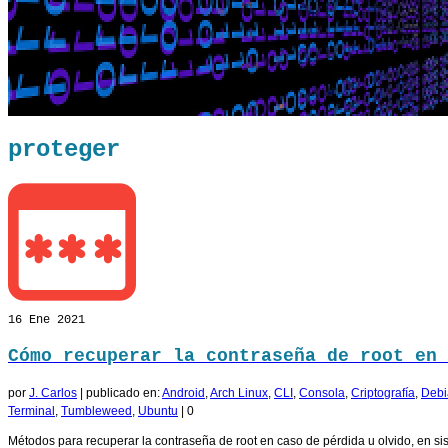
proteger
16
Ene 2021
Cómo recuperar la contraseña de root en 
por
J. Carlos
|
publicado en:
Android
,
Arch Linux
,
CLI
,
Consola
,
Criptografía
,
Debi
Terminal
,
Tumbleweed
,
Ubuntu
|
0
Métodos para recuperar la contraseña de root en caso de pérdida u olvido, en si