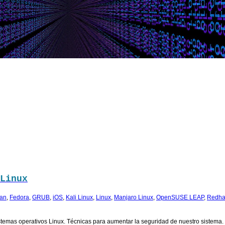
Linux
an
,
Fedora
,
GRUB
,
iOS
,
Kali Linux
,
Linux
,
Manjaro Linux
,
OpenSUSE LEAP
,
Redha
stemas operativos Linux. Técnicas para aumentar la seguridad de nuestro sistema.