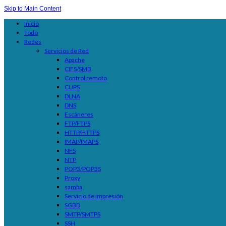
Skip to Main Content
Inicio
Todo
Redes
Servicios de Red
Apache
CIFS/SMB
Control remoto
CUPS
DLNA
DNS
Escáneres
FTP/FTPS
HTTP/HTTPS
IMAP/IMAPS
NFS
NTP
POP3/POP3S
Proxy
samba
Servicio de impresión
SGBD
SMTP/SMTPS
SSH