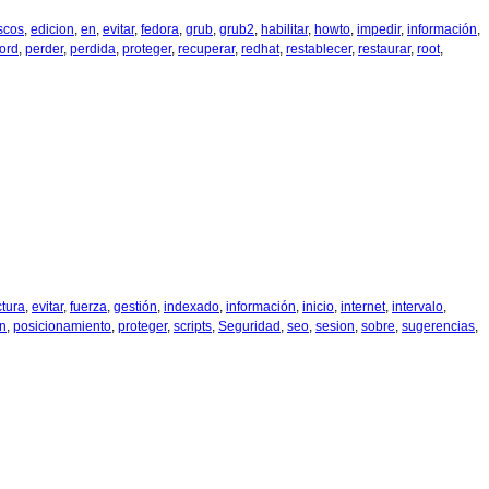
scos
,
edicion
,
en
,
evitar
,
fedora
,
grub
,
grub2
,
habilitar
,
howto
,
impedir
,
información
,
ord
,
perder
,
perdida
,
proteger
,
recuperar
,
redhat
,
restablecer
,
restaurar
,
root
,
ctura
,
evitar
,
fuerza
,
gestión
,
indexado
,
información
,
inicio
,
internet
,
intervalo
,
in
,
posicionamiento
,
proteger
,
scripts
,
Seguridad
,
seo
,
sesion
,
sobre
,
sugerencias
,