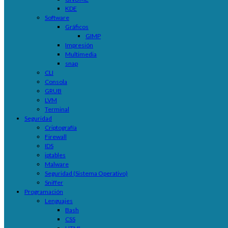
KDE
Software
Gráficos
GIMP
Impresión
Multimedia
snap
CLI
Consola
GRUB
LVM
Terminal
Seguridad
Criptografía
Firewall
IDS
iptables
Malware
Seguridad (Sistema Operativo)
Sniffer
Programación
Lenguajes
Bash
CSS