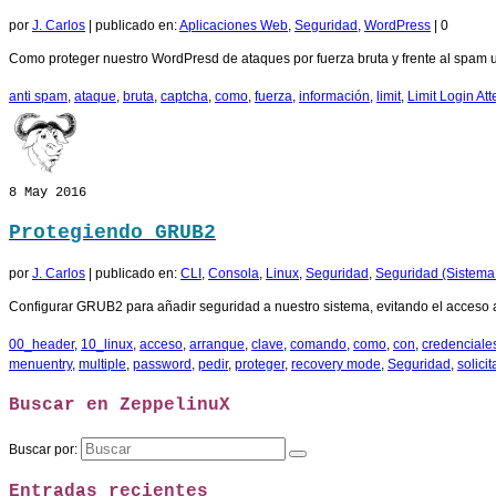
por
J. Carlos
|
publicado en:
Aplicaciones Web
,
Seguridad
,
WordPress
|
0
Como proteger nuestro WordPresd de ataques por fuerza bruta y frente al spam u
anti spam
,
ataque
,
bruta
,
captcha
,
como
,
fuerza
,
información
,
limit
,
Limit Login At
8
May 2016
Protegiendo GRUB2
por
J. Carlos
|
publicado en:
CLI
,
Consola
,
Linux
,
Seguridad
,
Seguridad (Sistema
Configurar GRUB2 para añadir seguridad a nuestro sistema, evitando el acceso al
00_header
,
10_linux
,
acceso
,
arranque
,
clave
,
comando
,
como
,
con
,
credenciale
menuentry
,
multiple
,
password
,
pedir
,
proteger
,
recovery mode
,
Seguridad
,
solicit
Buscar en ZeppelinuX
Buscar por:
Entradas recientes