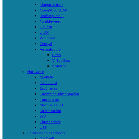
Manjaro Linux
OpenSUSE LEAP
Redhat (RHEL)
Tumbleweed
Ubuntu
UNIX
Windows
Zentyal
Virtualización
Citrix
VirtualBox
VMware
Hardware
CD-ROM
DVD-ROM
Escáneres
Fuente de alimentación
Impresoras
Memoria USB
Multifunción
SSD
Thunderbolt
USB
Entornos de escritorio
GNOME