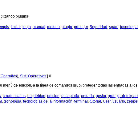
tilizando plugins
tempts
,
limitar
,
login
,
manual
,
metodo
,
plugin
,
proteger
,
Seguridad
,
spam
,
tecnologia
 Operativo)
,
Sist. Operativos
|
0
 menú de edición, a la línea de comandos grub, proteger todas las entradas a los 
s
,
crredenciales
,
de
,
debian
,
edicion
,
encriptada
,
entrada
,
gestor
,
grub
,
grub-mkpas
ar
,
tecnologia
,
tecnologias de la información
,
terminal
,
tutorial
,
User
,
usuario
,
zeppel