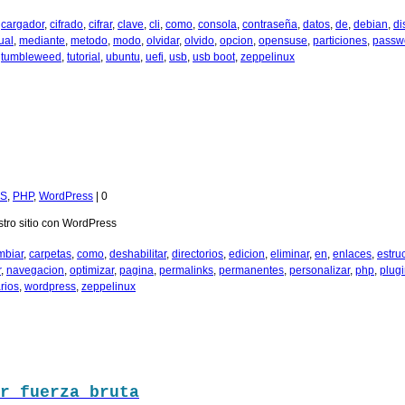
,
cargador
,
cifrado
,
cifrar
,
clave
,
cli
,
como
,
consola
,
contraseña
,
datos
,
de
,
debian
,
di
ual
,
mediante
,
metodo
,
modo
,
olvidar
,
olvido
,
opcion
,
opensuse
,
particiones
,
passw
,
tumbleweed
,
tutorial
,
ubuntu
,
uefi
,
usb
,
usb boot
,
zeppelinux
PS
,
PHP
,
WordPress
|
0
stro sitio con WordPress
mbiar
,
carpetas
,
como
,
deshabilitar
,
directorios
,
edicion
,
eliminar
,
en
,
enlaces
,
estru
r
,
navegacion
,
optimizar
,
pagina
,
permalinks
,
permanentes
,
personalizar
,
php
,
plug
rios
,
wordpress
,
zeppelinux
r fuerza bruta