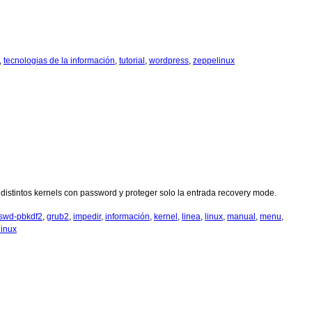
,
tecnologias de la información
,
tutorial
,
wordpress
,
zeppelinux
distintos kernels con password y proteger solo la entrada recovery mode.
swd-pbkdf2
,
grub2
,
impedir
,
información
,
kernel
,
linea
,
linux
,
manual
,
menu
,
inux