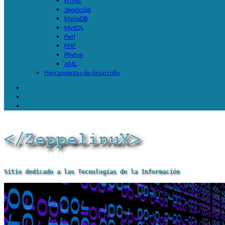
HTML
JavaScript
MariaDB
MySQL
Perl
PHP
Phyton
XML
Herramientas de desarrollo
Sitio dedicado a las Tecnologías de la Información