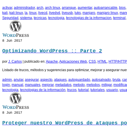
activar
,
administrador
,
arch
,
arch linux
,
arranque
,
aumentar
,
autoarrancable
,
bios
kali
,
kali linux
,
la
,
linux
,
livecd
,
livedvd
,
liveusb
,
luks
,
manjaro
,
manjaro linux
,
man
Seguridad
,
sistema
,
tecnicas
,
tecnologia
,
tecnologias de la informacion
,
terminal
8
Jun 2017
Optimizando WordPress :: Parte 2
por
J. Carlos
|
publicado en:
Apache
,
Aplicaciones Web
,
CSS
,
HTML
,
HTTP/HTT
Listado de trucos, métodos y sugerencias para optimizar, mejorar y asegurar nue
admin
,
anular
,
asegurar
,
aspecto
,
ataques
,
autoguardado
,
autosalvado
,
bruta
,
ca
login
,
manual
,
manuales
,
mejorar
,
metadatos
,
metodo
,
metodos
,
mitigar
,
modifica
tecnologia
,
tecnologias de la información
,
trucos
,
tutorial
,
tutoriales
,
usuario
,
usua
8
Jun 2017
Proteger nuestro WordPress de ataques po