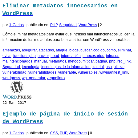
Eliminar metadatos innecesarios en
WordPress
por
J. Carlos
|
publicado en:
PHP
,
Seguridad
,
WordPress
|
2
Cómo eliminar metadatos para evitar que intrusos mal intencionados utilicen la
información de los metadatos para buscar sitios con WordPress vulnerables.
amenazas
,
asegurar
,
atacados
,
ataque
,
blogs
,
buscar
,
codigo
,
como
,
eliminar
,
evitar
,
functions.php
,
hacker
,
head
,
información
,
innecesarios
,
intrusos
,
malintencionados
,
manual
,
metadatos
,
metodo
,
mitigar
,
pagina
,
php
,
rsd_link
,
Seguridad
,
tecnologia
,
tecnologias de la informacion
,
tutorial
,
uso
,
utilizar
,
vulnerabilidad
,
vulnerabilidades
,
vulnerable
,
vulnerables
,
wlwmanifest_link
,
wordpress
,
wp_generator
,
zeppelinux
22
Mar 2017
Ejemplo de página de inicio de sesión
de WordPress
por
J. Carlos
|
publicado en:
CSS
,
PHP
,
WordPress
|
0