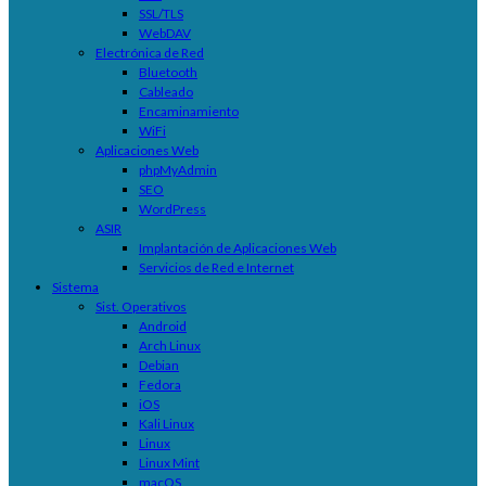
SSL/TLS
WebDAV
Electrónica de Red
Bluetooth
Cableado
Encaminamiento
WiFi
Aplicaciones Web
phpMyAdmin
SEO
WordPress
ASIR
Implantación de Aplicaciones Web
Servicios de Red e Internet
Sistema
Sist. Operativos
Android
Arch Linux
Debian
Fedora
iOS
Kali Linux
Linux
Linux Mint
macOS