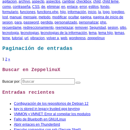
agitacion
,
archivo
,
aspecto
,
aspectos
,
cambiar
,
checkbox
,
child
,
child teme
,
como
,
contraseña
,
CSS
,
de
,
eliminar
,
en
,
enlace
,
error
,
estilos
,
fondo
,
formulario
,
funciones
,
functions.php
,
hijo
,
información
,
inicio
,
la
,
logo
,
logotipo
,
lost
,
manual
,
mensaje
,
metodo
,
modificar
,
ocultar
,
pagina
,
pagina de inicio de
sesion
,
para
,
password
,
perdida
,
personalizado
,
personalizar
,
php
,
recuerdame
,
redireccionamiento
,
reemplazar
,
remover
,
Seguridad
,
sesion
,
sitio
,
tecnologia
,
tecnologias
,
tecnologias de la información
,
tema
,
tema hijo
,
temas
,
teme
,
tutorial
,
url
,
vibracion
,
volver a
,
web
,
wordpress
,
zeppelinux
Paginación de entradas
1
2
»
Buscar en ZeppelinuX
Buscar por:
Entradas recientes
Configuración de los repositorios de Debian 12
key is stored in legacy trusted.gpg keyring
VMMON y VMNET: Error al compilar los modulos
Fallo de Bluetooth en GNU/Linux
Abrir enlaces en Thunderbird
Ejecutar comandos con ssh (Secure Shell)