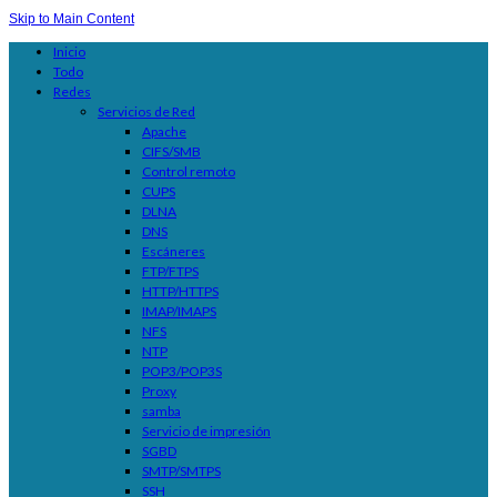
Skip to Main Content
Inicio
Todo
Redes
Servicios de Red
Apache
CIFS/SMB
Control remoto
CUPS
DLNA
DNS
Escáneres
FTP/FTPS
HTTP/HTTPS
IMAP/IMAPS
NFS
NTP
POP3/POP3S
Proxy
samba
Servicio de impresión
SGBD
SMTP/SMTPS
SSH