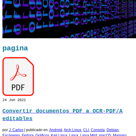
pagina
24
Jun 2022
Convertir documentos PDF a OCR-PDF/A
editables
por
J. Carlos
|
publicado en:
Android
,
Arch Linux
,
CLI
,
Consola
,
Debian
,
Escáneres
,
Fedora
,
Gráficos
,
Kali Linux
,
Linux
,
Linux Mint
,
macOS
,
Manjaro