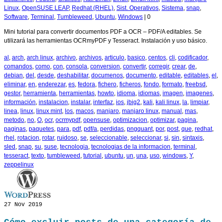
Linux
,
OpenSUSE LEAP
,
Redhat (RHEL)
,
Sist. Operativos
,
Sistema
,
snap
,
Software
,
Terminal
,
Tumbleweed
,
Ubuntu
,
Windows
|
0
Mini tutorial para convertir documentos PDF a OCR – PDF/A editables. Se
utilizará las herramientas OCRmyPDF y Tesseract. Instalación y uso básico.
al
,
arch
,
arch linux
,
archivo
,
archivos
,
articulo
,
basico
,
centos
,
cli
,
codificador
,
comandos
,
como
,
con
,
consola
,
conversion
,
convertir
,
corregir
,
crear
,
de
,
debian
,
del
,
desde
,
deshabilitar
,
documenos
,
documento
,
editable
,
editables
,
el
,
eliminar
,
en
,
enderezar
,
es
,
fedora
,
fichero
,
ficheros
,
fondo
,
formato
,
freebsd
,
gestor
,
herramienta
,
herramientas
,
howto
,
idioma
,
idiomas
,
imagen
,
imagenes
,
información
,
instalacion
,
instalar
,
interfaz
,
ios
,
jbig2
,
kali
,
kali linux
,
la
,
limpiar
,
linea
,
linux
,
linux mint
,
los
,
macos
,
manjaro
,
manjaro linux
,
manual
,
mas
,
metodo
,
no
,
O
,
ocr
,
ocrmypdf
,
opensuse
,
optimizacion
,
optimizar
,
pagina
,
paginas
,
paquetes
,
para
,
pdf
,
pdf/a
,
perdidas
,
pngquant
,
por
,
post
,
que
,
redhat
,
rhel
,
rotacion
,
rotar
,
ruidoso
,
se
,
seleccionable
,
seleccionar
,
si
,
sin
,
sintaxis
,
sled
,
snap
,
su
,
suse
,
tecnologia
,
tecnologias de la informacion
,
terminal
,
tesseract
,
texto
,
tumbleweed
,
tutorial
,
ubuntu
,
un
,
una
,
uso
,
windows
,
Y
,
zeppelinux
27
Nov 2019