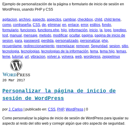
Ejemplo de personalización de la página o formulario de inicio de sesión en
WordPress, usando PHP y CSS
agitacion
,
archivo
,
aspecto
,
aspectos
,
cambiar
,
checkbox
,
child
,
child teme
,
como
,
contraseña
,
CSS
,
de
,
eliminar
,
en
,
enlace
,
error
,
estilos
,
fondo
,
formulario
,
funciones
,
functions.php
,
hijo
,
información
,
inicio
,
la
,
logo
,
logotipo
,
lost
,
manual
,
mensaje
,
metodo
,
modificar
,
ocultar
,
pagina
,
pagina de inicio de
sesion
,
para
,
password
,
perdida
,
personalizado
,
personalizar
,
php
,
recuerdame
,
redireccionamiento
,
reemplazar
,
remover
,
Seguridad
,
sesion
,
sitio
,
tecnologia
,
tecnologias
,
tecnologias de la información
,
tema
,
tema hijo
,
temas
,
teme
,
tutorial
,
url
,
vibracion
,
volver a
,
volvera
,
web
,
wordpress
,
zeppelinux
20
Mar 2017
Personalizar la página de inicio de
sesión de WordPress
por
J. Carlos
|
publicado en:
CSS
,
PHP
,
WordPress
|
0
Como personalizar la página de inicio de sesión de WordPress para igualar su
aspecto al resto del sitio web y corregir algún que otro aspecto de seguridad.