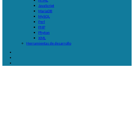
HTML
JavaScript
MariaDB
MySQL
Perl
PHP
Phyton
XML
Herramientas de desarrollo