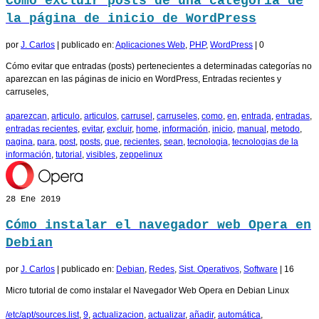
Cómo excluir posts de una categoría de
la página de inicio de WordPress
por
J. Carlos
|
publicado en:
Aplicaciones Web
,
PHP
,
WordPress
|
0
Cómo evitar que entradas (posts) pertenecientes a determinadas categorías no
aparezcan en las páginas de inicio en WordPress, Entradas recientes y
carruseles,
aparezcan
,
articulo
,
articulos
,
carrusel
,
carruseles
,
como
,
en
,
entrada
,
entradas
,
entradas recientes
,
evitar
,
excluir
,
home
,
información
,
inicio
,
manual
,
metodo
,
pagina
,
para
,
post
,
posts
,
que
,
recientes
,
sean
,
tecnologia
,
tecnologias de la
información
,
tutorial
,
visibles
,
zeppelinux
28
Ene 2019
Cómo instalar el navegador web Opera en
Debian
por
J. Carlos
|
publicado en:
Debian
,
Redes
,
Sist. Operativos
,
Software
|
16
Micro tutorial de como instalar el Navegador Web Opera en Debian Linux
/etc/apt/sources.list
,
9
,
actualizacion
,
actualizar
,
añadir
,
automática
,