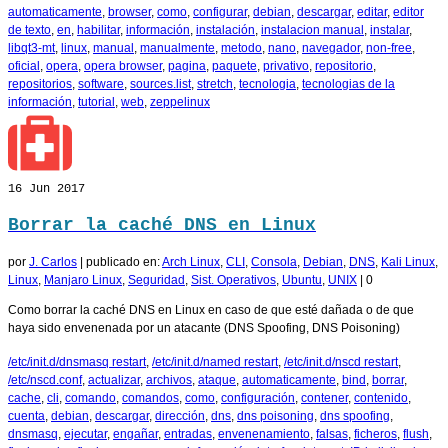
automaticamente
,
browser
,
como
,
configurar
,
debian
,
descargar
,
editar
,
editor
de texto
,
en
,
habilitar
,
información
,
instalación
,
instalacion manual
,
instalar
,
libqt3-mt
,
linux
,
manual
,
manualmente
,
metodo
,
nano
,
navegador
,
non-free
,
oficial
,
opera
,
opera browser
,
pagina
,
paquete
,
privativo
,
repositorio
,
repositorios
,
software
,
sources.list
,
stretch
,
tecnologia
,
tecnologias de la
información
,
tutorial
,
web
,
zeppelinux
16
Jun 2017
Borrar la caché DNS en Linux
por
J. Carlos
|
publicado en:
Arch Linux
,
CLI
,
Consola
,
Debian
,
DNS
,
Kali Linux
,
Linux
,
Manjaro Linux
,
Seguridad
,
Sist. Operativos
,
Ubuntu
,
UNIX
|
0
Como borrar la caché DNS en Linux en caso de que esté dañada o de que
haya sido envenenada por un atacante (DNS Spoofing, DNS Poisoning)
/etc/init.d/dnsmasq restart
,
/etc/init.d/named restart
,
/etc/init.d/nscd restart
,
/etc/nscd.conf
,
actualizar
,
archivos
,
ataque
,
automaticamente
,
bind
,
borrar
,
cache
,
cli
,
comando
,
comandos
,
como
,
configuración
,
contener
,
contenido
,
cuenta
,
debian
,
descargar
,
dirección
,
dns
,
dns poisoning
,
dns spoofing
,
dnsmasq
,
ejecutar
,
engañar
,
entradas
,
envenenamiento
,
falsas
,
ficheros
,
flush
,