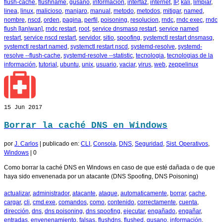
flush-cache
,
flushname
,
gusano
,
información
,
interfaz
,
internet
,
IP
,
kali
,
limpiar
,
linea
,
linux
,
malicioso
,
manjaro
,
manual
,
metodo
,
metodos
,
mitigar
,
named
,
nombre
,
nscd
,
orden
,
pagina
,
perfil
,
poisoning
,
resolucion
,
rndc
,
rndc exec
,
rndc
flush [lan|wan]
,
rndc restart
,
root
,
service dnsmasq restart
,
service named
restart
,
service nscd restart
,
servidor
,
sitio
,
spoofing
,
systemctl restart dnsmasq
,
systemctl restart named
,
systemctl restart nscd
,
systemd-resolve
,
systemd-
resolve --flush-cache
,
systemd-resolve --statistic
,
tecnologia
,
tecnologias de la
información
,
tutorial
,
ubuntu
,
unix
,
usuario
,
vaciar
,
virus
,
web
,
zeppelinux
15
Jun 2017
Borrar la caché DNS en Windows
por
J. Carlos
|
publicado en:
CLI
,
Consola
,
DNS
,
Seguridad
,
Sist. Operativos
,
Windows
|
0
Como borrar la caché DNS en Windows en caso de que esté dañada o de que
haya sido envenenada por un atacante (DNS Spoofing, DNS Poisoning)
actualizar
,
administrador
,
atacante
,
ataque
,
automaticamente
,
borrar
,
cache
,
cargar
,
cli
,
cmd.exe
,
comandos
,
como
,
contenido
,
correctamente
,
cuenta
,
dirección
,
dns
,
dns poisoning
,
dns spoofing
,
ejecutar
,
engañado
,
engañar
,
entradas
,
envenenamiento
,
falsas
,
flushdns
,
flushed
,
gusano
,
información
,