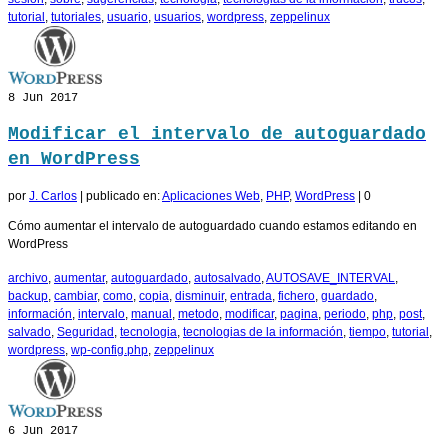
tutorial
,
tutoriales
,
usuario
,
usuarios
,
wordpress
,
zeppelinux
8
Jun 2017
Modificar el intervalo de autoguardado
en WordPress
por
J. Carlos
|
publicado en:
Aplicaciones Web
,
PHP
,
WordPress
|
0
Cómo aumentar el intervalo de autoguardado cuando estamos editando en
WordPress
archivo
,
aumentar
,
autoguardado
,
autosalvado
,
AUTOSAVE_INTERVAL
,
backup
,
cambiar
,
como
,
copia
,
disminuir
,
entrada
,
fichero
,
guardado
,
información
,
intervalo
,
manual
,
metodo
,
modificar
,
pagina
,
periodo
,
php
,
post
,
salvado
,
Seguridad
,
tecnologia
,
tecnologias de la información
,
tiempo
,
tutorial
,
wordpress
,
wp-config.php
,
zeppelinux
6
Jun 2017