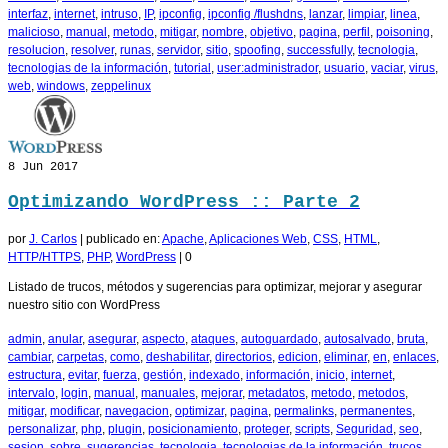
interfaz
,
internet
,
intruso
,
IP
,
ipconfig
,
ipconfig /flushdns
,
lanzar
,
limpiar
,
linea
,
malicioso
,
manual
,
metodo
,
mitigar
,
nombre
,
objetivo
,
pagina
,
perfil
,
poisoning
,
resolucion
,
resolver
,
runas
,
servidor
,
sitio
,
spoofing
,
successfully
,
tecnologia
,
tecnologias de la información
,
tutorial
,
user:administrador
,
usuario
,
vaciar
,
virus
,
web
,
windows
,
zeppelinux
8
Jun 2017
Optimizando WordPress :: Parte 2
por
J. Carlos
|
publicado en:
Apache
,
Aplicaciones Web
,
CSS
,
HTML
,
HTTP/HTTPS
,
PHP
,
WordPress
|
0
Listado de trucos, métodos y sugerencias para optimizar, mejorar y asegurar
nuestro sitio con WordPress
admin
,
anular
,
asegurar
,
aspecto
,
ataques
,
autoguardado
,
autosalvado
,
bruta
,
cambiar
,
carpetas
,
como
,
deshabilitar
,
directorios
,
edicion
,
eliminar
,
en
,
enlaces
,
estructura
,
evitar
,
fuerza
,
gestión
,
indexado
,
información
,
inicio
,
internet
,
intervalo
,
login
,
manual
,
manuales
,
mejorar
,
metadatos
,
metodo
,
metodos
,
mitigar
,
modificar
,
navegacion
,
optimizar
,
pagina
,
permalinks
,
permanentes
,
personalizar
,
php
,
plugin
,
posicionamiento
,
proteger
,
scripts
,
Seguridad
,
seo
,
sesion
,
sobre
,
sugerencias
,
tecnologia
,
tecnologias de la información
,
trucos
,