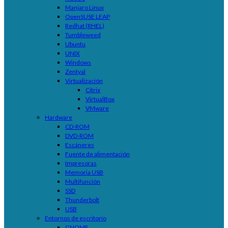
Manjaro Linux
OpenSUSE LEAP
Redhat (RHEL)
Tumbleweed
Ubuntu
UNIX
Windows
Zentyal
Virtualización
Citrix
VirtualBox
VMware
Hardware
CD-ROM
DVD-ROM
Escáneres
Fuente de alimentación
Impresoras
Memoria USB
Multifunción
SSD
Thunderbolt
USB
Entornos de escritorio
GNOME