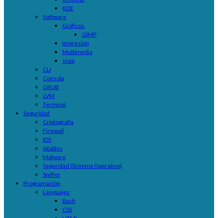
KDE
Software
Gráficos
GIMP
Impresión
Multimedia
snap
CLI
Consola
GRUB
LVM
Terminal
Seguridad
Criptografía
Firewall
IDS
iptables
Malware
Seguridad (Sistema Operativo)
Sniffer
Programación
Lenguajes
Bash
CSS