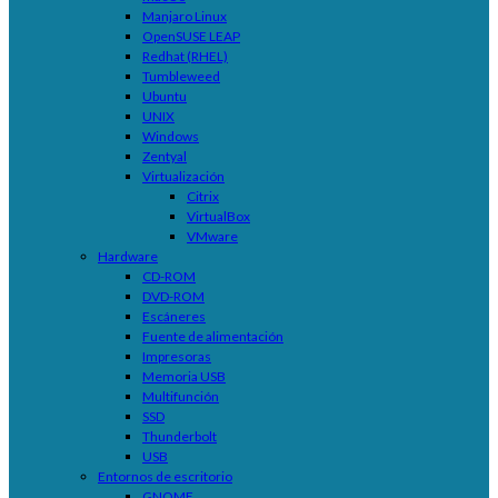
Manjaro Linux
OpenSUSE LEAP
Redhat (RHEL)
Tumbleweed
Ubuntu
UNIX
Windows
Zentyal
Virtualización
Citrix
VirtualBox
VMware
Hardware
CD-ROM
DVD-ROM
Escáneres
Fuente de alimentación
Impresoras
Memoria USB
Multifunción
SSD
Thunderbolt
USB
Entornos de escritorio
GNOME