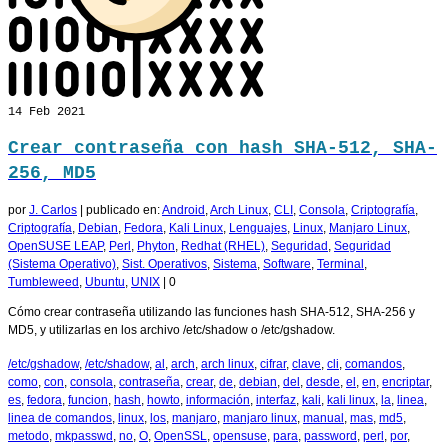
14
Feb 2021
Crear contraseña con hash SHA-512, SHA-
256, MD5
por
J. Carlos
|
publicado en:
Android
,
Arch Linux
,
CLI
,
Consola
,
Criptografía
,
Criptografía
,
Debian
,
Fedora
,
Kali Linux
,
Lenguajes
,
Linux
,
Manjaro Linux
,
OpenSUSE LEAP
,
Perl
,
Phyton
,
Redhat (RHEL)
,
Seguridad
,
Seguridad
(Sistema Operativo)
,
Sist. Operativos
,
Sistema
,
Software
,
Terminal
,
Tumbleweed
,
Ubuntu
,
UNIX
|
0
Cómo crear contraseña utilizando las funciones hash SHA-512, SHA-256 y
MD5, y utilizarlas en los archivo /etc/shadow o /etc/gshadow.
/etc/gshadow
,
/etc/shadow
,
al
,
arch
,
arch linux
,
cifrar
,
clave
,
cli
,
comandos
,
como
,
con
,
consola
,
contraseña
,
crear
,
de
,
debian
,
del
,
desde
,
el
,
en
,
encriptar
,
es
,
fedora
,
funcion
,
hash
,
howto
,
información
,
interfaz
,
kali
,
kali linux
,
la
,
linea
,
linea de comandos
,
linux
,
los
,
manjaro
,
manjaro linux
,
manual
,
mas
,
md5
,
metodo
,
mkpasswd
,
no
,
O
,
OpenSSL
,
opensuse
,
para
,
password
,
perl
,
por
,