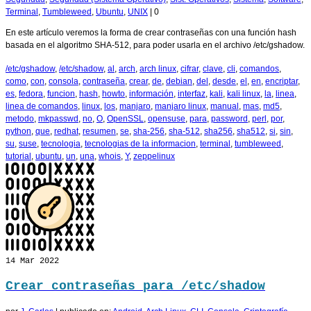
Terminal
,
Tumbleweed
,
Ubuntu
,
UNIX
|
0
En este artículo veremos la forma de crear contraseñas con una función hash
basada en el algoritmo SHA-512, para poder usarla en el archivo /etc/gshadow.
/etc/gshadow
,
/etc/shadow
,
al
,
arch
,
arch linux
,
cifrar
,
clave
,
cli
,
comandos
,
como
,
con
,
consola
,
contraseña
,
crear
,
de
,
debian
,
del
,
desde
,
el
,
en
,
encriptar
,
es
,
fedora
,
funcion
,
hash
,
howto
,
información
,
interfaz
,
kali
,
kali linux
,
la
,
linea
,
linea de comandos
,
linux
,
los
,
manjaro
,
manjaro linux
,
manual
,
mas
,
md5
,
metodo
,
mkpasswd
,
no
,
O
,
OpenSSL
,
opensuse
,
para
,
password
,
perl
,
por
,
python
,
que
,
redhat
,
resumen
,
se
,
sha-256
,
sha-512
,
sha256
,
sha512
,
si
,
sin
,
su
,
suse
,
tecnologia
,
tecnologias de la informacion
,
terminal
,
tumbleweed
,
tutorial
,
ubuntu
,
un
,
una
,
whois
,
Y
,
zeppelinux
14
Mar 2022
Crear contraseñas para /etc/shadow