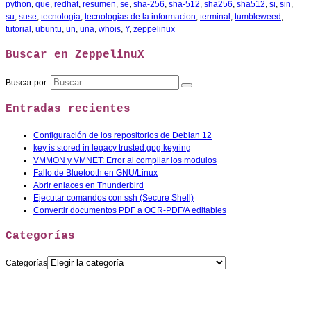
python
,
que
,
redhat
,
resumen
,
se
,
sha-256
,
sha-512
,
sha256
,
sha512
,
si
,
sin
,
su
,
suse
,
tecnologia
,
tecnologias de la informacion
,
terminal
,
tumbleweed
,
tutorial
,
ubuntu
,
un
,
una
,
whois
,
Y
,
zeppelinux
Buscar en ZeppelinuX
Buscar por:
Entradas recientes
Configuración de los repositorios de Debian 12
key is stored in legacy trusted.gpg keyring
VMMON y VMNET: Error al compilar los modulos
Fallo de Bluetooth en GNU/Linux
Abrir enlaces en Thunderbird
Ejecutar comandos con ssh (Secure Shell)
Convertir documentos PDF a OCR-PDF/A editables
Categorías
Categorías