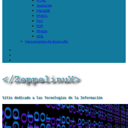
HTML
JavaScript
MariaDB
MySQL
Perl
PHP
Phyton
XML
Herramientas de desarrollo
Sitio dedicado a las Tecnologías de la Información