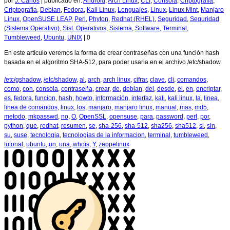
por
J. Carlos
|
publicado en:
Android
,
Arch Linux
,
CLI
,
Consola
,
Criptografía
,
Criptografía
,
Debian
,
Fedora
,
Kali Linux
,
Lenguajes
,
Linux
,
Linux Mint
,
Manjaro
Linux
,
OpenSUSE LEAP
,
Perl
,
Phyton
,
Redhat (RHEL)
,
Seguridad
,
Seguridad
(Sistema Operativo)
,
Sist. Operativos
,
Sistema
,
Software
,
Terminal
,
Tumbleweed
,
Ubuntu
,
UNIX
|
0
En este artículo veremos la forma de crear contraseñas con una función hash
basada en el algoritmo SHA-512, para poder usarla en el archivo /etc/shadow.
/etc/gshadow
,
/etc/shadow
,
al
,
arch
,
arch linux
,
cifrar
,
clave
,
cli
,
comandos
,
como
,
con
,
consola
,
contraseña
,
crear
,
de
,
debian
,
del
,
desde
,
el
,
en
,
encriptar
,
es
,
fedora
,
funcion
,
hash
,
howto
,
información
,
interfaz
,
kali
,
kali linux
,
la
,
linea
,
linea de comandos
,
linux
,
los
,
manjaro
,
manjaro linux
,
manual
,
mas
,
md5
,
metodo
,
mkpasswd
,
no
,
O
,
OpenSSL
,
opensuse
,
para
,
password
,
perl
,
por
,
python
,
que
,
redhat
,
resumen
,
se
,
sha-256
,
sha-512
,
sha256
,
sha512
,
si
,
sin
,
su
,
suse
,
tecnologia
,
tecnologias de la informacion
,
terminal
,
tumbleweed
,
tutorial
,
ubuntu
,
un
,
una
,
whois
,
Y
,
zeppelinux