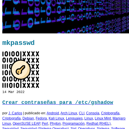
mkpasswd
14
Mar 2022
Crear contraseñas para /etc/gshadow
por
J. Carlos
|
publicado en:
Android
,
Arch Linux
,
CLI
,
Consola
,
Criptografía
,
Criptografía
,
Debian
,
Fedora
,
Kali Linux
,
Lenguajes
,
Linux
,
Linux Mint
,
Manjaro
Linux
,
OpenSUSE LEAP
,
Perl
,
Phyton
,
Programación
,
Redhat (RHEL)
,
Seguridad
,
Seguridad (Sistema Operativo)
,
Sist. Operativos
,
Sistema
,
Software
,