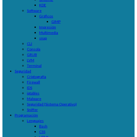
KDE
Software
Gráficos
GIMP
Impresión
Multimedia
snap
CLI
Consola
GRUB
LVM
Terminal
Seguridad
Criptografía
Firewall
IDS
iptables
Malware
Seguridad (Sistema Operativo)
Sniffer
Programación
Lenguajes
Bash
CSS