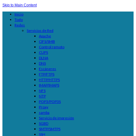
Skip to Main Content
Inicio
Todo
Redes
Servicios de Red
Apache
CIFS/SMB
Control remoto
CUPS
DLNA
DNS
Escáneres
FTP/FTPS
HTTP/HTTPS
IMAP/IMAPS
NFS
NTP
POP3/POP3S
Proxy
samba
Servicio de impresión
SGBD
SMTP/SMTPS
SSH