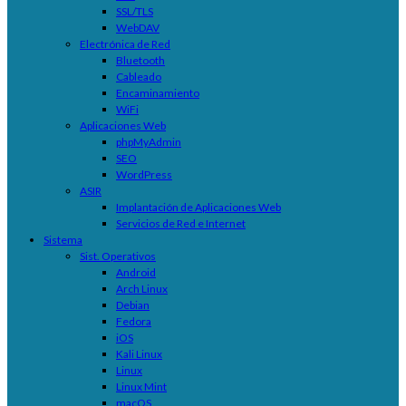
SSL/TLS
WebDAV
Electrónica de Red
Bluetooth
Cableado
Encaminamiento
WiFi
Aplicaciones Web
phpMyAdmin
SEO
WordPress
ASIR
Implantación de Aplicaciones Web
Servicios de Red e Internet
Sistema
Sist. Operativos
Android
Arch Linux
Debian
Fedora
iOS
Kali Linux
Linux
Linux Mint
macOS