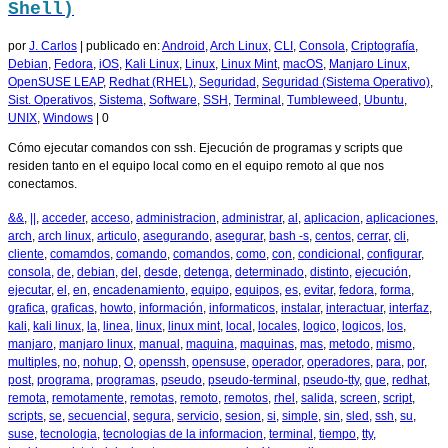
Shell)
por
J. Carlos
|
publicado en:
Android
,
Arch Linux
,
CLI
,
Consola
,
Criptografía
,
Debian
,
Fedora
,
iOS
,
Kali Linux
,
Linux
,
Linux Mint
,
macOS
,
Manjaro Linux
,
OpenSUSE LEAP
,
Redhat (RHEL)
,
Seguridad
,
Seguridad (Sistema Operativo)
,
Sist. Operativos
,
Sistema
,
Software
,
SSH
,
Terminal
,
Tumbleweed
,
Ubuntu
,
UNIX
,
Windows
|
0
Cómo ejecutar comandos con ssh. Ejecución de programas y scripts que
residen tanto en el equipo local como en el equipo remoto al que nos
conectamos.
&&
,
||
,
acceder
,
acceso
,
administracion
,
administrar
,
al
,
aplicacion
,
aplicaciones
,
arch
,
arch linux
,
articulo
,
asegurando
,
asegurar
,
bash -s
,
centos
,
cerrar
,
cli
,
cliente
,
comamdos
,
comando
,
comandos
,
como
,
con
,
condicional
,
configurar
,
consola
,
de
,
debian
,
del
,
desde
,
detenga
,
determinado
,
distinto
,
ejecución
,
ejecutar
,
el
,
en
,
encadenamiento
,
equipo
,
equipos
,
es
,
evitar
,
fedora
,
forma
,
grafica
,
graficas
,
howto
,
información
,
informaticos
,
instalar
,
interactuar
,
interfaz
,
kali
,
kali linux
,
la
,
linea
,
linux
,
linux mint
,
local
,
locales
,
logico
,
logicos
,
los
,
manjaro
,
manjaro linux
,
manual
,
maquina
,
maquinas
,
mas
,
metodo
,
mismo
,
multiples
,
no
,
nohup
,
O
,
openssh
,
opensuse
,
operador
,
operadores
,
para
,
por
,
post
,
programa
,
programas
,
pseudo
,
pseudo-terminal
,
pseudo-tty
,
que
,
redhat
,
remota
,
remotamente
,
remotas
,
remoto
,
remotos
,
rhel
,
salida
,
screen
,
script
,
scripts
,
se
,
secuencial
,
segura
,
servicio
,
sesion
,
si
,
simple
,
sin
,
sled
,
ssh
,
su
,
suse
,
tecnologia
,
tecnologias de la informacion
,
terminal
,
tiempo
,
tty
,