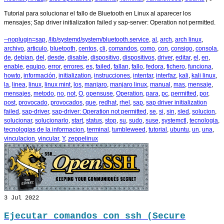
Tutorial para solucionar el fallo de Bluetooth en Linux al aparecer los
mensajes; Sap driver initialization failed y sap-server: Operation not permitted.
--noplugin=sap
,
/lib/systemd/system/bluetooth.service
,
al
,
arch
,
arch linux
,
archivo
,
articulo
,
bluetooth
,
centos
,
cli
,
comandos
,
como
,
con
,
consigo
,
consola
,
de
,
debian
,
del
,
desde
,
disable
,
dispositivo
,
dispositivos
,
driver
,
editar
,
el
,
en
,
enable
,
equipo
,
error
,
errores
,
es
,
failed
,
fallan
,
fallo
,
fedora
,
fichero
,
funciona
,
howto
,
información
,
initialization
,
instrucciones
,
intentar
,
interfaz
,
kali
,
kali linux
,
la
,
linea
,
linux
,
linux mint
,
los
,
manjaro
,
manjaro linux
,
manual
,
mas
,
mensaje
,
mensajes
,
metodo
,
no
,
not
,
O
,
opensuse
,
Operation
,
para
,
pc
,
permitted
,
por
,
post
,
provocado
,
provocados
,
que
,
redhat
,
rhel
,
sap
,
sap driver initialization
failed
,
sap-driver
,
sap-driver: Operation not permitted
,
se
,
si
,
sin
,
sled
,
solucion
,
solucionar
,
solucionarlo
,
start
,
status
,
stop
,
su
,
sudo
,
suse
,
systemctl
,
tecnologia
,
tecnologias de la informacion
,
terminal
,
tumbleweed
,
tutorial
,
ubuntu
,
un
,
una
,
vinculacion
,
vincular
,
Y
,
zeppelinux
3
Jul 2022
Ejecutar comandos con ssh (Secure