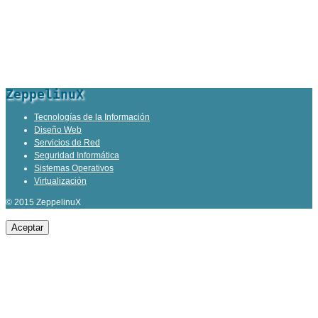
ZeppelinuX
Tecnologías de la Información
Diseño Web
Servicios de Red
Seguridad Informática
Sistemas Operativos
Virtualización
© 2015 ZeppelinuX
Aceptar