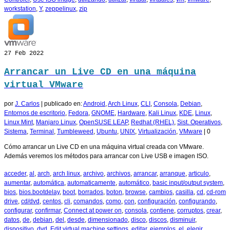
workstation
,
Y
,
zeppelinux
,
zip
27
Feb 2022
Arrancar un Live CD en una máquina
virtual VMware
por
J. Carlos
|
publicado en:
Android
,
Arch Linux
,
CLI
,
Consola
,
Debian
,
Entornos de escritorio
,
Fedora
,
GNOME
,
Hardware
,
Kali Linux
,
KDE
,
Linux
,
Linux Mint
,
Manjaro Linux
,
OpenSUSE LEAP
,
Redhat (RHEL)
,
Sist. Operativos
,
Sistema
,
Terminal
,
Tumbleweed
,
Ubuntu
,
UNIX
,
Virtualización
,
VMware
|
0
Cómo arrancar un Live CD en una máquina virtual creada con VMware.
Además veremos los métodos para arrancar con Live USB e imagen ISO.
acceder
,
al
,
arch
,
arch linux
,
archivo
,
archivos
,
arrancar
,
arranque
,
articulo
,
aumentar
,
automática
,
automaticamente
,
automático
,
basic input/output system
,
bios
,
bios.bootdelay
,
boot
,
borrados
,
boton
,
browse
,
cambios
,
casilla
,
cd
,
cd-rom
drive
,
cd/dvd
,
centos
,
cli
,
comandos
,
como
,
con
,
configuración
,
configurando
,
configurar
,
confirmar
,
Connect at power on
,
consola
,
contiene
,
corruptos
,
crear
,
datos
,
de
,
debian
,
del
,
desde
,
dimensionado
,
disco
,
discos
,
disminuir
,
dispositivo
,
dvd
,
Edit virtual machine settings
,
editar
,
ejemplos
,
el
,
elegir
,