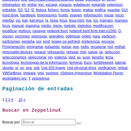
eliminados
,
en
,
entrar
,
esc
,
escape
,
espacio
,
establecer
,
expandir
,
extension
,
extraible
,
f10
,
f12
,
f2
,
fedora
,
fichero
,
forma
,
fusion
,
grabar
,
grafica
,
guardar
,
GUI
,
hard drive
,
hardware
,
hipervisores
,
howto
,
imagen
,
información
,
iniciar
,
inicio
,
interfaz
,
iso
,
kali
,
kali linux
,
la
,
linea
,
linux
,
linux mint
,
live
,
los
,
manjaro
,
manjaro
linux
,
manual
,
maquina
,
medio
,
menu
,
metodo
,
metodos
,
modificacion
,
modificar
,
motivos
,
navegar
,
network boot
,
network boot from intel e1000
,
O
,
opcion
,
opciones
,
opensuse
,
operativo
,
optimizar
,
orden
,
para
,
particion
,
particiones
,
pestaña
,
por
,
post
,
power-on self-test
,
preferencia
,
proceso
,
Programación
,
programar
,
pulsando
,
pulsar
,
que
,
radio
,
recuperar
,
red
,
redhat
,
removable devices
,
reparar
,
retrasando
,
retrasar
,
rhel
,
salvar
,
se
,
seleccion
,
seleccionamos
,
seleccionar
,
sin
,
sistema
,
sled
,
su
,
suse
,
tamaño
,
tecla
,
tecnologia
,
tecnologias de la informacion
,
terminal
,
truco
,
tumbleweed
,
tutorial
,
ubuntu
,
ui
,
un
,
una
,
usb
,
Use ISO image
,
Use physical drive
,
verificacion
,
virtual
,
VM/Settings
,
vmware
,
vmx
,
vsphere
,
vSphere Hypervisor
,
Workstation Player
,
workstation pro
,
Y
,
zeppelinux
Paginación de entradas
1
2
3
4
…
10
»
Buscar en ZeppelinuX
Buscar por: