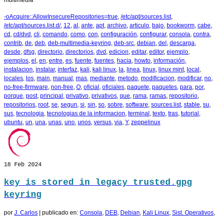
multimedia
-oAcquire::AllowInsecureRepositories=true
,
/etc/apt/sources.list
,
/etc/apt/sources.list.d/
,
12
,
al
,
ante
,
apt
,
archivo
,
articulo
,
bajo
,
bookworm
,
cabe
,
cd
,
cd/dvd
,
cli
,
comando
,
como
,
con
,
configuración
,
configurar
,
consola
,
contra
,
contrib
,
de
,
deb
,
deb-multimedia-keyring
,
deb-src
,
debian
,
del
,
descarga
,
desde
,
dfsg
,
directorio
,
directorios
,
dvd
,
edicion
,
editar
,
editor
,
ejemplo
,
ejemplos
,
el
,
en
,
entre
,
es
,
fuente
,
fuentes
,
hacia
,
howto
,
información
,
instalacion
,
instalar
,
interfaz
,
kali
,
kali linux
,
la
,
linea
,
linux
,
linux mint
,
local
,
locales
,
los
,
main
,
manual
,
mas
,
mediante
,
metodo
,
modificacion
,
modificar
,
no
,
no-free-firmware
,
non-free
,
O
,
oficial
,
oficiales
,
paquete
,
paquetes
,
para
,
por
,
porque
,
post
,
principal
,
privativo
,
privativos
,
que
,
rama
,
ramas
,
repositorio
,
repositorios
,
root
,
se
,
segun
,
si
,
sin
,
so
,
sobre
,
software
,
sources.list
,
stable
,
su
,
sus
,
tecnologia
,
tecnologias de la informacion
,
terminal
,
texto
,
tras
,
tutorial
,
ubuntu
,
un
,
una
,
unas
,
uno
,
unos
,
versus
,
via
,
Y
,
zeppelinux
18
Feb 2024
key is stored in legacy trusted.gpg
keyring
por
J. Carlos
|
publicado en:
Consola
,
DEB
,
Debian
,
Kali Linux
,
Sist. Operativos
,