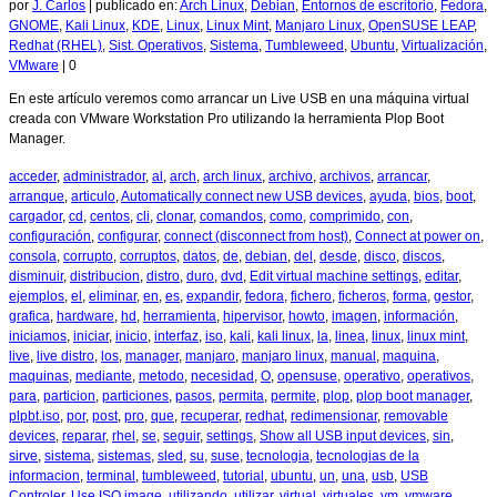
por
J. Carlos
|
publicado en:
Arch Linux
,
Debian
,
Entornos de escritorio
,
Fedora
,
GNOME
,
Kali Linux
,
KDE
,
Linux
,
Linux Mint
,
Manjaro Linux
,
OpenSUSE LEAP
,
Redhat (RHEL)
,
Sist. Operativos
,
Sistema
,
Tumbleweed
,
Ubuntu
,
Virtualización
,
VMware
|
0
En este artículo veremos como arrancar un Live USB en una máquina virtual
creada con VMware Workstation Pro utilizando la herramienta Plop Boot
Manager.
acceder
,
administrador
,
al
,
arch
,
arch linux
,
archivo
,
archivos
,
arrancar
,
arranque
,
articulo
,
Automatically connect new USB devices
,
ayuda
,
bios
,
boot
,
cargador
,
cd
,
centos
,
cli
,
clonar
,
comandos
,
como
,
comprimido
,
con
,
configuración
,
configurar
,
connect (disconnect from host)
,
Connect at power on
,
consola
,
corrupto
,
corruptos
,
datos
,
de
,
debian
,
del
,
desde
,
disco
,
discos
,
disminuir
,
distribucion
,
distro
,
duro
,
dvd
,
Edit virtual machine settings
,
editar
,
ejemplos
,
el
,
eliminar
,
en
,
es
,
expandir
,
fedora
,
fichero
,
ficheros
,
forma
,
gestor
,
grafica
,
hardware
,
hd
,
herramienta
,
hipervisor
,
howto
,
imagen
,
información
,
iniciamos
,
iniciar
,
inicio
,
interfaz
,
iso
,
kali
,
kali linux
,
la
,
linea
,
linux
,
linux mint
,
live
,
live distro
,
los
,
manager
,
manjaro
,
manjaro linux
,
manual
,
maquina
,
maquinas
,
mediante
,
metodo
,
necesidad
,
O
,
opensuse
,
operativo
,
operativos
,
para
,
particion
,
particiones
,
pasos
,
permita
,
permite
,
plop
,
plop boot manager
,
plpbt.iso
,
por
,
post
,
pro
,
que
,
recuperar
,
redhat
,
redimensionar
,
removable
devices
,
reparar
,
rhel
,
se
,
seguir
,
settings
,
Show all USB input devices
,
sin
,
sirve
,
sistema
,
sistemas
,
sled
,
su
,
suse
,
tecnologia
,
tecnologias de la
informacion
,
terminal
,
tumbleweed
,
tutorial
,
ubuntu
,
un
,
una
,
usb
,
USB
Controler
,
Use ISO image
,
utilizando
,
utilizar
,
virtual
,
virtuales
,
vm
,
vmware
,