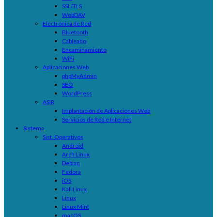
SSL/TLS
WebDAV
Electrónica de Red
Bluetooth
Cableado
Encaminamiento
WiFi
Aplicaciones Web
phpMyAdmin
SEO
WordPress
ASIR
Implantación de Aplicaciones Web
Servicios de Red e Internet
Sistema
Sist. Operativos
Android
Arch Linux
Debian
Fedora
iOS
Kali Linux
Linux
Linux Mint
macOS