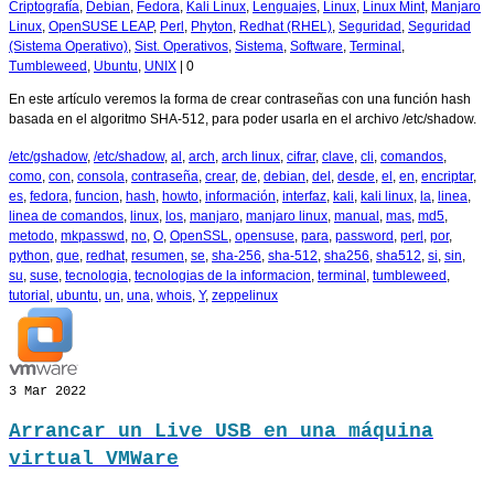
Criptografía
,
Debian
,
Fedora
,
Kali Linux
,
Lenguajes
,
Linux
,
Linux Mint
,
Manjaro
Linux
,
OpenSUSE LEAP
,
Perl
,
Phyton
,
Redhat (RHEL)
,
Seguridad
,
Seguridad
(Sistema Operativo)
,
Sist. Operativos
,
Sistema
,
Software
,
Terminal
,
Tumbleweed
,
Ubuntu
,
UNIX
|
0
En este artículo veremos la forma de crear contraseñas con una función hash
basada en el algoritmo SHA-512, para poder usarla en el archivo /etc/shadow.
/etc/gshadow
,
/etc/shadow
,
al
,
arch
,
arch linux
,
cifrar
,
clave
,
cli
,
comandos
,
como
,
con
,
consola
,
contraseña
,
crear
,
de
,
debian
,
del
,
desde
,
el
,
en
,
encriptar
,
es
,
fedora
,
funcion
,
hash
,
howto
,
información
,
interfaz
,
kali
,
kali linux
,
la
,
linea
,
linea de comandos
,
linux
,
los
,
manjaro
,
manjaro linux
,
manual
,
mas
,
md5
,
metodo
,
mkpasswd
,
no
,
O
,
OpenSSL
,
opensuse
,
para
,
password
,
perl
,
por
,
python
,
que
,
redhat
,
resumen
,
se
,
sha-256
,
sha-512
,
sha256
,
sha512
,
si
,
sin
,
su
,
suse
,
tecnologia
,
tecnologias de la informacion
,
terminal
,
tumbleweed
,
tutorial
,
ubuntu
,
un
,
una
,
whois
,
Y
,
zeppelinux
3
Mar 2022
Arrancar un Live USB en una máquina
virtual VMWare