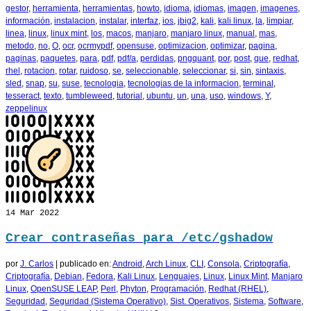
gestor
,
herramienta
,
herramientas
,
howto
,
idioma
,
idiomas
,
imagen
,
imagenes
,
información
,
instalacion
,
instalar
,
interfaz
,
ios
,
jbig2
,
kali
,
kali linux
,
la
,
limpiar
,
linea
,
linux
,
linux mint
,
los
,
macos
,
manjaro
,
manjaro linux
,
manual
,
mas
,
metodo
,
no
,
O
,
ocr
,
ocrmypdf
,
opensuse
,
optimizacion
,
optimizar
,
pagina
,
paginas
,
paquetes
,
para
,
pdf
,
pdf/a
,
perdidas
,
pngquant
,
por
,
post
,
que
,
redhat
,
rhel
,
rotacion
,
rotar
,
ruidoso
,
se
,
seleccionable
,
seleccionar
,
si
,
sin
,
sintaxis
,
sled
,
snap
,
su
,
suse
,
tecnologia
,
tecnologias de la informacion
,
terminal
,
tesseract
,
texto
,
tumbleweed
,
tutorial
,
ubuntu
,
un
,
una
,
uso
,
windows
,
Y
,
zeppelinux
14
Mar 2022
Crear contraseñas para /etc/gshadow
por
J. Carlos
|
publicado en:
Android
,
Arch Linux
,
CLI
,
Consola
,
Criptografía
,
Criptografía
,
Debian
,
Fedora
,
Kali Linux
,
Lenguajes
,
Linux
,
Linux Mint
,
Manjaro
Linux
,
OpenSUSE LEAP
,
Perl
,
Phyton
,
Programación
,
Redhat (RHEL)
,
Seguridad
,
Seguridad (Sistema Operativo)
,
Sist. Operativos
,
Sistema
,
Software
,