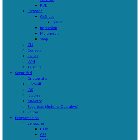
KDE
Software
Gráficos
GIMP
Impresión
Multimedia
snap
CLI
Consola
GRUB
LVM
Terminal
Seguridad
Criptografía
Firewall
IDS
iptables
Malware
Seguridad (Sistema Operativo)
Sniffer
Programación
Lenguajes
Bash
CSS