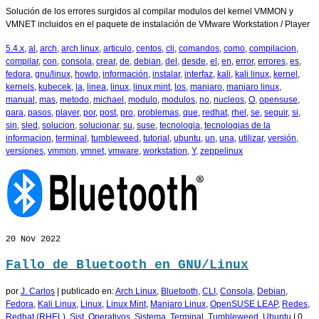
Solución de los errores surgidos al compilar modulos del kernel VMMON y
VMNET incluidos en el paquete de instalación de VMware Workstation / Player
5.4.x
,
al
,
arch
,
arch linux
,
articulo
,
centos
,
cli
,
comandos
,
como
,
compilacion
,
compilar
,
con
,
consola
,
crear
,
de
,
debian
,
del
,
desde
,
el
,
en
,
error
,
errores
,
es
,
fedora
,
gnu/linux
,
howto
,
información
,
instalar
,
interfaz
,
kali
,
kali linux
,
kernel
,
kernels
,
kubecek
,
la
,
linea
,
linux
,
linux mint
,
los
,
manjaro
,
manjaro linux
,
manual
,
mas
,
metodo
,
michael
,
modulo
,
modulos
,
no
,
nucleos
,
O
,
opensuse
,
para
,
pasos
,
player
,
por
,
post
,
pro
,
problemas
,
que
,
redhat
,
rhel
,
se
,
seguir
,
si
,
sin
,
sled
,
solucion
,
solucionar
,
su
,
suse
,
tecnologia
,
tecnologias de la
informacion
,
terminal
,
tumbleweed
,
tutorial
,
ubuntu
,
un
,
una
,
utilizar
,
versión
,
versiones
,
vmmon
,
vmnet
,
vmware
,
workstation
,
Y
,
zeppelinux
20
Nov 2022
Fallo de Bluetooth en GNU/Linux
por
J. Carlos
|
publicado en:
Arch Linux
,
Bluetooth
,
CLI
,
Consola
,
Debian
,
Fedora
,
Kali Linux
,
Linux
,
Linux Mint
,
Manjaro Linux
,
OpenSUSE LEAP
,
Redes
,
Redhat (RHEL)
,
Sist. Operativos
,
Sistema
,
Terminal
,
Tumbleweed
,
Ubuntu
|
0