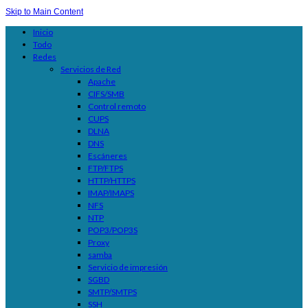
Skip to Main Content
Inicio
Todo
Redes
Servicios de Red
Apache
CIFS/SMB
Control remoto
CUPS
DLNA
DNS
Escáneres
FTP/FTPS
HTTP/HTTPS
IMAP/IMAPS
NFS
NTP
POP3/POP3S
Proxy
samba
Servicio de impresión
SGBD
SMTP/SMTPS
SSH