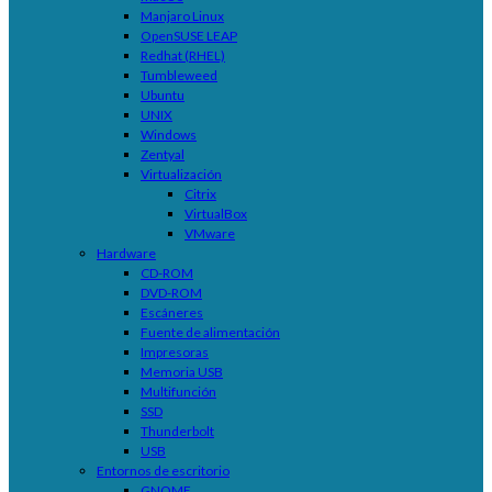
Manjaro Linux
OpenSUSE LEAP
Redhat (RHEL)
Tumbleweed
Ubuntu
UNIX
Windows
Zentyal
Virtualización
Citrix
VirtualBox
VMware
Hardware
CD-ROM
DVD-ROM
Escáneres
Fuente de alimentación
Impresoras
Memoria USB
Multifunción
SSD
Thunderbolt
USB
Entornos de escritorio
GNOME