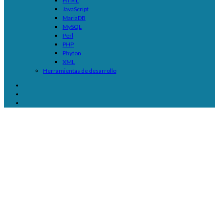
HTML
JavaScript
MariaDB
MySQL
Perl
PHP
Phyton
XML
Herramientas de desarrollo