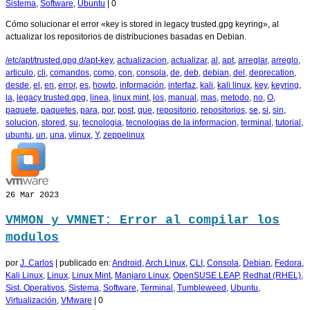
Sistema
,
Software
,
Ubuntu
|
0
Cómo solucionar el error «key is stored in legacy trusted.gpg keyring», al
actualizar los repositorios de distribuciones basadas en Debian.
/etc/apt/trusted.gpg.d/apt-key
,
actualizacion
,
actualizar
,
al
,
apt
,
arreglar
,
arreglo
,
articulo
,
cli
,
comandos
,
como
,
con
,
consola
,
de
,
deb
,
debian
,
del
,
deprecation
,
desde
,
el
,
en
,
error
,
es
,
howto
,
información
,
interfaz
,
kali
,
kali linux
,
key
,
keyring
,
la
,
legacy trusted.gpg
,
linea
,
linux mint
,
los
,
manual
,
mas
,
metodo
,
no
,
O
,
paquete
,
paquetes
,
para
,
por
,
post
,
que
,
repositorio
,
repositorios
,
se
,
si
,
sin
,
solucion
,
stored
,
su
,
tecnologia
,
tecnologias de la informacion
,
terminal
,
tutorial
,
ubuntu
,
un
,
una
,
vlinux
,
Y
,
zeppelinux
26
Mar 2023
VMMON y VMNET: Error al compilar los
modulos
por
J. Carlos
|
publicado en:
Android
,
Arch Linux
,
CLI
,
Consola
,
Debian
,
Fedora
,
Kali Linux
,
Linux
,
Linux Mint
,
Manjaro Linux
,
OpenSUSE LEAP
,
Redhat (RHEL)
,
Sist. Operativos
,
Sistema
,
Software
,
Terminal
,
Tumbleweed
,
Ubuntu
,
Virtualización
,
VMware
|
0