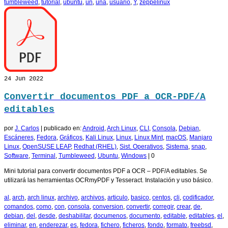
tumbleweed
,
tutorial
,
ubuntu
,
un
,
una
,
usuario
,
Y
,
zeppelinux
24
Jun 2022
Convertir documentos PDF a OCR-PDF/A
editables
por
J. Carlos
|
publicado en:
Android
,
Arch Linux
,
CLI
,
Consola
,
Debian
,
Escáneres
,
Fedora
,
Gráficos
,
Kali Linux
,
Linux
,
Linux Mint
,
macOS
,
Manjaro
Linux
,
OpenSUSE LEAP
,
Redhat (RHEL)
,
Sist. Operativos
,
Sistema
,
snap
,
Software
,
Terminal
,
Tumbleweed
,
Ubuntu
,
Windows
|
0
Mini tutorial para convertir documentos PDF a OCR – PDF/A editables. Se
utilizará las herramientas OCRmyPDF y Tesseract. Instalación y uso básico.
al
,
arch
,
arch linux
,
archivo
,
archivos
,
articulo
,
basico
,
centos
,
cli
,
codificador
,
comandos
,
como
,
con
,
consola
,
conversion
,
convertir
,
corregir
,
crear
,
de
,
debian
,
del
,
desde
,
deshabilitar
,
documenos
,
documento
,
editable
,
editables
,
el
,
eliminar
,
en
,
enderezar
,
es
,
fedora
,
fichero
,
ficheros
,
fondo
,
formato
,
freebsd
,