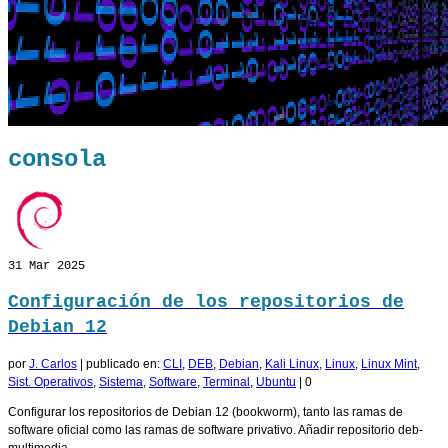
consola
31
Mar 2025
Configuración de los repositorios de
Debian 12
por
J. Carlos
|
publicado en:
CLI
,
DEB
,
Debian
,
Kali Linux
,
Linux
,
Linux Mint
,
Sist. Operativos
,
Sistema
,
Software
,
Terminal
,
Ubuntu
|
0
Configurar los repositorios de Debian 12 (bookworm), tanto las ramas de
software oficial como las ramas de software privativo. Añadir repositorio deb-