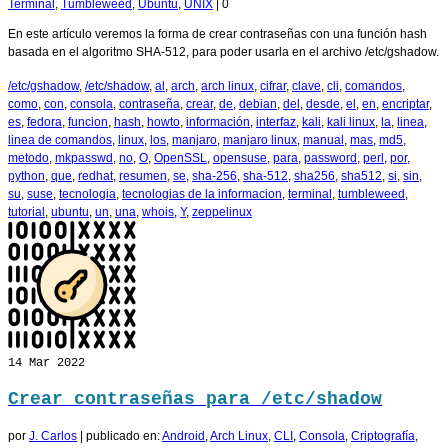
Terminal
,
Tumbleweed
,
Ubuntu
,
UNIX
|
0
En este artículo veremos la forma de crear contraseñas con una función hash
basada en el algoritmo SHA-512, para poder usarla en el archivo /etc/gshadow.
/etc/gshadow
,
/etc/shadow
,
al
,
arch
,
arch linux
,
cifrar
,
clave
,
cli
,
comandos
,
como
,
con
,
consola
,
contraseña
,
crear
,
de
,
debian
,
del
,
desde
,
el
,
en
,
encriptar
,
es
,
fedora
,
funcion
,
hash
,
howto
,
información
,
interfaz
,
kali
,
kali linux
,
la
,
linea
,
linea de comandos
,
linux
,
los
,
manjaro
,
manjaro linux
,
manual
,
mas
,
md5
,
metodo
,
mkpasswd
,
no
,
O
,
OpenSSL
,
opensuse
,
para
,
password
,
perl
,
por
,
python
,
que
,
redhat
,
resumen
,
se
,
sha-256
,
sha-512
,
sha256
,
sha512
,
si
,
sin
,
su
,
suse
,
tecnologia
,
tecnologias de la informacion
,
terminal
,
tumbleweed
,
tutorial
,
ubuntu
,
un
,
una
,
whois
,
Y
,
zeppelinux
14
Mar 2022
Crear contraseñas para /etc/shadow
por
J. Carlos
|
publicado en:
Android
,
Arch Linux
,
CLI
,
Consola
,
Criptografía
,