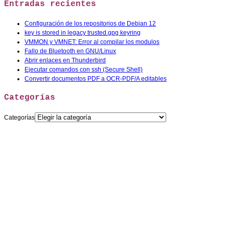
Entradas recientes
Configuración de los repositorios de Debian 12
key is stored in legacy trusted.gpg keyring
VMMON y VMNET: Error al compilar los modulos
Fallo de Bluetooth en GNU/Linux
Abrir enlaces en Thunderbird
Ejecutar comandos con ssh (Secure Shell)
Convertir documentos PDF a OCR-PDF/A editables
Categorías
Categorías