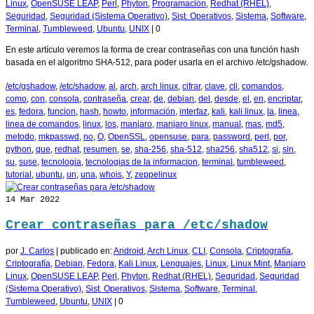
Linux
,
OpenSUSE LEAP
,
Perl
,
Phyton
,
Programación
,
Redhat (RHEL)
,
Seguridad
,
Seguridad (Sistema Operativo)
,
Sist. Operativos
,
Sistema
,
Software
,
Terminal
,
Tumbleweed
,
Ubuntu
,
UNIX
|
0
En este artículo veremos la forma de crear contraseñas con una función hash
basada en el algoritmo SHA-512, para poder usarla en el archivo /etc/gshadow.
/etc/gshadow
,
/etc/shadow
,
al
,
arch
,
arch linux
,
cifrar
,
clave
,
cli
,
comandos
,
como
,
con
,
consola
,
contraseña
,
crear
,
de
,
debian
,
del
,
desde
,
el
,
en
,
encriptar
,
es
,
fedora
,
funcion
,
hash
,
howto
,
información
,
interfaz
,
kali
,
kali linux
,
la
,
linea
,
linea de comandos
,
linux
,
los
,
manjaro
,
manjaro linux
,
manual
,
mas
,
md5
,
metodo
,
mkpasswd
,
no
,
O
,
OpenSSL
,
opensuse
,
para
,
password
,
perl
,
por
,
python
,
que
,
redhat
,
resumen
,
se
,
sha-256
,
sha-512
,
sha256
,
sha512
,
si
,
sin
,
su
,
suse
,
tecnologia
,
tecnologias de la informacion
,
terminal
,
tumbleweed
,
tutorial
,
ubuntu
,
un
,
una
,
whois
,
Y
,
zeppelinux
14
Mar 2022
Crear contraseñas para /etc/shadow
por
J. Carlos
|
publicado en:
Android
,
Arch Linux
,
CLI
,
Consola
,
Criptografía
,
Criptografía
,
Debian
,
Fedora
,
Kali Linux
,
Lenguajes
,
Linux
,
Linux Mint
,
Manjaro
Linux
,
OpenSUSE LEAP
,
Perl
,
Phyton
,
Redhat (RHEL)
,
Seguridad
,
Seguridad
(Sistema Operativo)
,
Sist. Operativos
,
Sistema
,
Software
,
Terminal
,
Tumbleweed
,
Ubuntu
,
UNIX
|
0