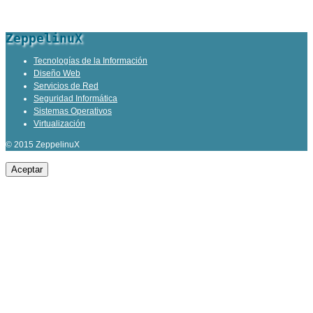
ZeppelinuX
Tecnologías de la Información
Diseño Web
Servicios de Red
Seguridad Informática
Sistemas Operativos
Virtualización
© 2015 ZeppelinuX
Aceptar