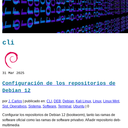
cli
31
Mar 2025
Configuración de los repositorios de
Debian 12
por
J. Carlos
|
publicado en:
CLI
,
DEB
,
Debian
,
Kali Linux
,
Linux
,
Linux Mint
,
Sist. Operativos
,
Sistema
,
Software
,
Terminal
,
Ubuntu
|
0
Configurar los repositorios de Debian 12 (bookworm), tanto las ramas de
software oficial como las ramas de software privativo. Añadir repositorio deb-
multimedia