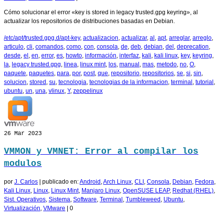
Cómo solucionar el error «key is stored in legacy trusted.gpg keyring», al
actualizar los repositorios de distribuciones basadas en Debian.
/etc/apt/trusted.gpg.d/apt-key
,
actualizacion
,
actualizar
,
al
,
apt
,
arreglar
,
arreglo
,
articulo
,
cli
,
comandos
,
como
,
con
,
consola
,
de
,
deb
,
debian
,
del
,
deprecation
,
desde
,
el
,
en
,
error
,
es
,
howto
,
información
,
interfaz
,
kali
,
kali linux
,
key
,
keyring
,
la
,
legacy trusted.gpg
,
linea
,
linux mint
,
los
,
manual
,
mas
,
metodo
,
no
,
O
,
paquete
,
paquetes
,
para
,
por
,
post
,
que
,
repositorio
,
repositorios
,
se
,
si
,
sin
,
solucion
,
stored
,
su
,
tecnologia
,
tecnologias de la informacion
,
terminal
,
tutorial
,
ubuntu
,
un
,
una
,
vlinux
,
Y
,
zeppelinux
26
Mar 2023
VMMON y VMNET: Error al compilar los
modulos
por
J. Carlos
|
publicado en:
Android
,
Arch Linux
,
CLI
,
Consola
,
Debian
,
Fedora
,
Kali Linux
,
Linux
,
Linux Mint
,
Manjaro Linux
,
OpenSUSE LEAP
,
Redhat (RHEL)
,
Sist. Operativos
,
Sistema
,
Software
,
Terminal
,
Tumbleweed
,
Ubuntu
,
Virtualización
,
VMware
|
0