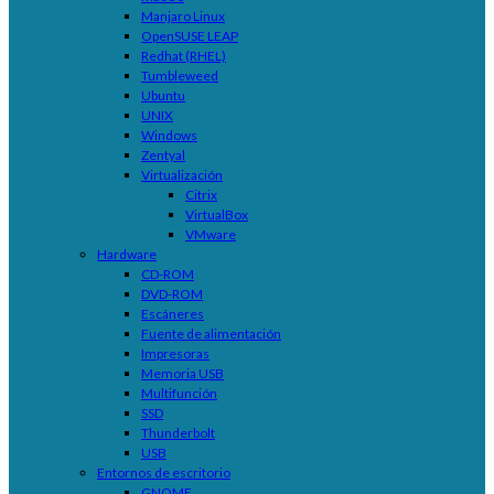
Manjaro Linux
OpenSUSE LEAP
Redhat (RHEL)
Tumbleweed
Ubuntu
UNIX
Windows
Zentyal
Virtualización
Citrix
VirtualBox
VMware
Hardware
CD-ROM
DVD-ROM
Escáneres
Fuente de alimentación
Impresoras
Memoria USB
Multifunción
SSD
Thunderbolt
USB
Entornos de escritorio
GNOME