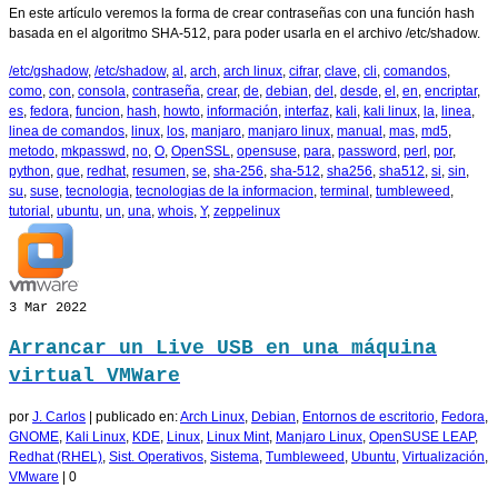
En este artículo veremos la forma de crear contraseñas con una función hash
basada en el algoritmo SHA-512, para poder usarla en el archivo /etc/shadow.
/etc/gshadow
,
/etc/shadow
,
al
,
arch
,
arch linux
,
cifrar
,
clave
,
cli
,
comandos
,
como
,
con
,
consola
,
contraseña
,
crear
,
de
,
debian
,
del
,
desde
,
el
,
en
,
encriptar
,
es
,
fedora
,
funcion
,
hash
,
howto
,
información
,
interfaz
,
kali
,
kali linux
,
la
,
linea
,
linea de comandos
,
linux
,
los
,
manjaro
,
manjaro linux
,
manual
,
mas
,
md5
,
metodo
,
mkpasswd
,
no
,
O
,
OpenSSL
,
opensuse
,
para
,
password
,
perl
,
por
,
python
,
que
,
redhat
,
resumen
,
se
,
sha-256
,
sha-512
,
sha256
,
sha512
,
si
,
sin
,
su
,
suse
,
tecnologia
,
tecnologias de la informacion
,
terminal
,
tumbleweed
,
tutorial
,
ubuntu
,
un
,
una
,
whois
,
Y
,
zeppelinux
3
Mar 2022
Arrancar un Live USB en una máquina
virtual VMWare
por
J. Carlos
|
publicado en:
Arch Linux
,
Debian
,
Entornos de escritorio
,
Fedora
,
GNOME
,
Kali Linux
,
KDE
,
Linux
,
Linux Mint
,
Manjaro Linux
,
OpenSUSE LEAP
,
Redhat (RHEL)
,
Sist. Operativos
,
Sistema
,
Tumbleweed
,
Ubuntu
,
Virtualización
,
VMware
|
0