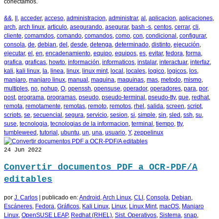
conectamos.
&&
,
||
,
acceder
,
acceso
,
administracion
,
administrar
,
al
,
aplicacion
,
aplicaciones
,
arch
,
arch linux
,
articulo
,
asegurando
,
asegurar
,
bash -s
,
centos
,
cerrar
,
cli
,
cliente
,
comamdos
,
comando
,
comandos
,
como
,
con
,
condicional
,
configurar
,
consola
,
de
,
debian
,
del
,
desde
,
detenga
,
determinado
,
distinto
,
ejecución
,
ejecutar
,
el
,
en
,
encadenamiento
,
equipo
,
equipos
,
es
,
evitar
,
fedora
,
forma
,
grafica
,
graficas
,
howto
,
información
,
informaticos
,
instalar
,
interactuar
,
interfaz
,
kali
,
kali linux
,
la
,
linea
,
linux
,
linux mint
,
local
,
locales
,
logico
,
logicos
,
los
,
manjaro
,
manjaro linux
,
manual
,
maquina
,
maquinas
,
mas
,
metodo
,
mismo
,
multiples
,
no
,
nohup
,
O
,
openssh
,
opensuse
,
operador
,
operadores
,
para
,
por
,
post
,
programa
,
programas
,
pseudo
,
pseudo-terminal
,
pseudo-tty
,
que
,
redhat
,
remota
,
remotamente
,
remotas
,
remoto
,
remotos
,
rhel
,
salida
,
screen
,
script
,
scripts
,
se
,
secuencial
,
segura
,
servicio
,
sesion
,
si
,
simple
,
sin
,
sled
,
ssh
,
su
,
suse
,
tecnologia
,
tecnologias de la informacion
,
terminal
,
tiempo
,
tty
,
tumbleweed
,
tutorial
,
ubuntu
,
un
,
una
,
usuario
,
Y
,
zeppelinux
24
Jun 2022
Convertir documentos PDF a OCR-PDF/A
editables
por
J. Carlos
|
publicado en:
Android
,
Arch Linux
,
CLI
,
Consola
,
Debian
,
Escáneres
,
Fedora
,
Gráficos
,
Kali Linux
,
Linux
,
Linux Mint
,
macOS
,
Manjaro
Linux
,
OpenSUSE LEAP
,
Redhat (RHEL)
,
Sist. Operativos
,
Sistema
,
snap
,