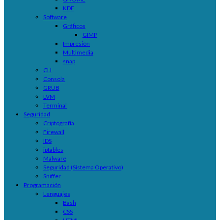
KDE
Software
Gráficos
GIMP
Impresión
Multimedia
snap
CLI
Consola
GRUB
LVM
Terminal
Seguridad
Criptografía
Firewall
IDS
iptables
Malware
Seguridad (Sistema Operativo)
Sniffer
Programación
Lenguajes
Bash
CSS