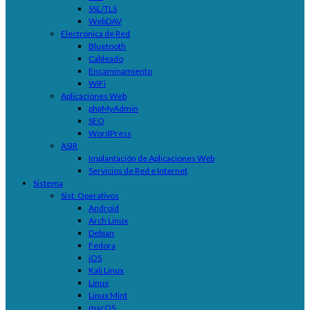
SSL/TLS
WebDAV
Electrónica de Red
Bluetooth
Cableado
Encaminamiento
WiFi
Aplicaciones Web
phpMyAdmin
SEO
WordPress
ASIR
Implantación de Aplicaciones Web
Servicios de Red e Internet
Sistema
Sist. Operativos
Android
Arch Linux
Debian
Fedora
iOS
Kali Linux
Linux
Linux Mint
macOS