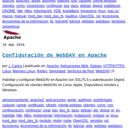
apache
,
apache2
,
apple
,
authtype
,
bitkinex
,
bsd
,
cadaver
,
cliente webdav
,
clientes
,
como
,
conexiones
,
configurar
,
dav
,
davs
,
debian
,
digest
,
establecer
,
GNOME
,
http
,
https
,
información
,
KDE
,
knetattach
,
konqueror
,
linux
,
mac os
,
macos
,
manual
,
mod_dav
,
mod_dav_fs
,
nautilus
,
OpenSSL
,
ssl
,
tecnologia
,
tecnologias de la informacion
,
tls
,
transmit
,
tutorial
,
webdav
,
webdavs
,
windows
,
zeppelinux
16
Ago 2016
Configuración de WebDAV en Apache
por
J. Carlos
|
publicado en:
Apache
,
Aplicaciones Web
,
Debian
,
HTTP/HTTPS
,
Linux
,
Manjaro Linux
,
Redes
,
Seguridad
,
Servicios de Red
,
WebDAV
|
0
Habilitar y configurar WebDAV en Apache con SSL/TLS y autenticación Digest.
Configuración de clientes WebDAV en Linux, Apple, Dispositivos móviles y
Windows
almacenamiento
,
apache2
,
aplicaciones
,
apple
,
authtype
,
autofirmado
,
cadaver
,
cargar
,
certificado
,
cifrado
,
cliente webdav
,
clientes
,
como
,
con
,
configuración
,
configurar
,
crear
,
dav
,
dav_fs
,
davs
,
debian
,
del
,
digest
,
el
,
en
,
habilitar
,
http
,
https
,
implementar
,
información
,
instalación
,
instalar
,
la
,
linux
,
mod_dav
,
mod_dav_fs
,
modulo
,
motor
,
nube
,
OpenSSL
,
servidor
,
ssl
,
tecnologia
,
tecnologias de la información
,
tls
,
tutorial
,
web
,
webdav
,
webdavs
,