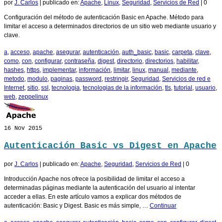
por
J. Carlos
|
publicado en:
Apache
,
Linux
,
Seguridad
,
Servicios de Red
|
0
Configuración del método de autenticación Basic en Apache. Método para
limitar el acceso a determinados directorios de un sitio web mediante usuario y
clave.
a
,
acceso
,
apache
,
asegurar
,
autenticación
,
auth_basic
,
basic
,
carpeta
,
clave
,
como
,
con
,
configurar
,
contraseña
,
digest
,
directorio
,
directorios
,
habilitar
,
hashes
,
https
,
implementar
,
información
,
limitar
,
linux
,
manual
,
mediante
,
metodo
,
modulo
,
paginas
,
password
,
restringir
,
Seguridad
,
Servicios de red e
Internet
,
sitio
,
ssl
,
tecnologia
,
tecnologias de la información
,
tls
,
tutorial
,
usuario
,
web
,
zeppelinux
16
Nov 2015
Autenticación Basic vs Digest en Apache
por
J. Carlos
|
publicado en:
Apache
,
Seguridad
,
Servicios de Red
|
0
Introducción Apache nos ofrece la posibilidad de limitar el acceso a
determinadas páginas mediante la autenticación del usuario al intentar
acceder a ellas. En este artículo vamos a explicar dos métodos de
autenticación: Basic y Digest. Basic es más simple, …
Continuar