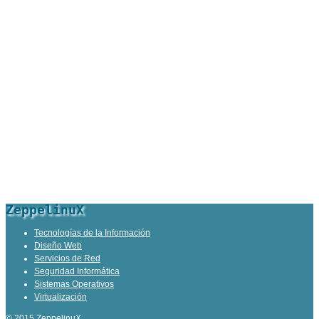
ZeppelinuX
Tecnologías de la Información
Diseño Web
Servicios de Red
Seguridad Informática
Sistemas Operativos
Virtualización
© 2015 ZeppelinuX