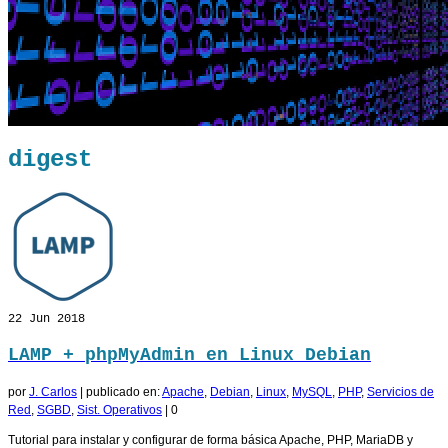
digest
22
Jun 2018
LAMP + phpMyAdmin en Linux Debian
por
J. Carlos
|
publicado en:
Apache
,
Debian
,
Linux
,
MySQL
,
PHP
,
Servicios de
Red
,
SGBD
,
Sist. Operativos
|
0
Tutorial para instalar y configurar de forma básica Apache, PHP, MariaDB y