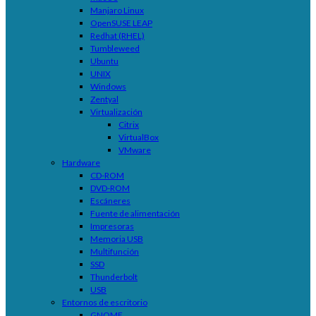
Manjaro Linux
OpenSUSE LEAP
Redhat (RHEL)
Tumbleweed
Ubuntu
UNIX
Windows
Zentyal
Virtualización
Citrix
VirtualBox
VMware
Hardware
CD-ROM
DVD-ROM
Escáneres
Fuente de alimentación
Impresoras
Memoria USB
Multifunción
SSD
Thunderbolt
USB
Entornos de escritorio
GNOME