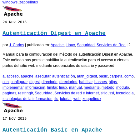
windows
,
zeppelinux
24
Nov 2015
Autenticación Digest en Apache
por
J. Carlos
|
publicado en:
Apache
,
Linux
,
Seguridad
,
Servicios de Red
|
2
Manual para la configuración del método de autenticación Digest en Apache.
Este método nos permite habilitar la autenticación para el acceso a ciertas
partes del sitio web mediante credenciales de usuario y password.
a
,
acceso
,
apache
,
asegurar
,
autenticación
,
auth_digest
,
basic
,
carpeta
,
como
,
con
,
configurar
,
digest
,
directorio
,
directorios
,
habilitar
,
hashes
,
https
,
implementar
,
información
,
limitar
,
linux
,
manual
,
mediante
,
metodo
,
modulo
,
paginas
,
restringir
,
Seguridad
,
Servicios de red e Internet
,
sitio
,
ssl
,
tecnologia
,
tecnologias de la información
,
tls
,
tutorial
,
web
,
zeppelinux
17
Nov 2015
Autenticación Basic en Apache