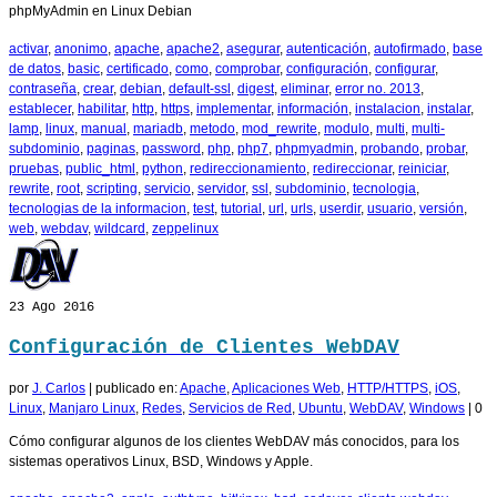
phpMyAdmin en Linux Debian
activar
,
anonimo
,
apache
,
apache2
,
asegurar
,
autenticación
,
autofirmado
,
base
de datos
,
basic
,
certificado
,
como
,
comprobar
,
configuración
,
configurar
,
contraseña
,
crear
,
debian
,
default-ssl
,
digest
,
eliminar
,
error no. 2013
,
establecer
,
habilitar
,
http
,
https
,
implementar
,
información
,
instalacion
,
instalar
,
lamp
,
linux
,
manual
,
mariadb
,
metodo
,
mod_rewrite
,
modulo
,
multi
,
multi-
subdominio
,
paginas
,
password
,
php
,
php7
,
phpmyadmin
,
probando
,
probar
,
pruebas
,
public_html
,
python
,
redireccionamiento
,
redireccionar
,
reiniciar
,
rewrite
,
root
,
scripting
,
servicio
,
servidor
,
ssl
,
subdominio
,
tecnologia
,
tecnologias de la informacion
,
test
,
tutorial
,
url
,
urls
,
userdir
,
usuario
,
versión
,
web
,
webdav
,
wildcard
,
zeppelinux
23
Ago 2016
Configuración de Clientes WebDAV
por
J. Carlos
|
publicado en:
Apache
,
Aplicaciones Web
,
HTTP/HTTPS
,
iOS
,
Linux
,
Manjaro Linux
,
Redes
,
Servicios de Red
,
Ubuntu
,
WebDAV
,
Windows
|
0
Cómo configurar algunos de los clientes WebDAV más conocidos, para los
sistemas operativos Linux, BSD, Windows y Apple.