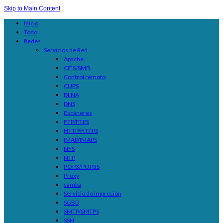
Skip to Main Content
Inicio
Todo
Redes
Servicios de Red
Apache
CIFS/SMB
Control remoto
CUPS
DLNA
DNS
Escáneres
FTP/FTPS
HTTP/HTTPS
IMAP/IMAPS
NFS
NTP
POP3/POP3S
Proxy
samba
Servicio de impresión
SGBD
SMTP/SMTPS
SSH