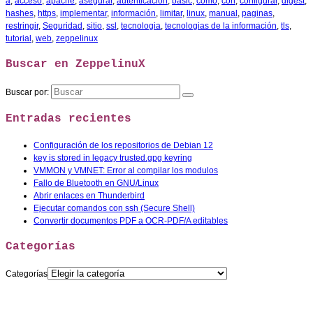
a
,
acceso
,
apache
,
asegurar
,
autenticación
,
basic
,
como
,
con
,
configurar
,
digest
,
hashes
,
https
,
implementar
,
información
,
limitar
,
linux
,
manual
,
paginas
,
restringir
,
Seguridad
,
sitio
,
ssl
,
tecnologia
,
tecnologias de la información
,
tls
,
tutorial
,
web
,
zeppelinux
Buscar en ZeppelinuX
Buscar por:
Entradas recientes
Configuración de los repositorios de Debian 12
key is stored in legacy trusted.gpg keyring
VMMON y VMNET: Error al compilar los modulos
Fallo de Bluetooth en GNU/Linux
Abrir enlaces en Thunderbird
Ejecutar comandos con ssh (Secure Shell)
Convertir documentos PDF a OCR-PDF/A editables
Categorías
Categorías