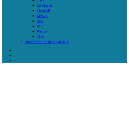
HTML
JavaScript
MariaDB
MySQL
Perl
PHP
Phyton
XML
Herramientas de desarrollo