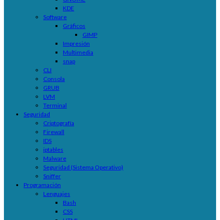
KDE
Software
Gráficos
GIMP
Impresión
Multimedia
snap
CLI
Consola
GRUB
LVM
Terminal
Seguridad
Criptografía
Firewall
IDS
iptables
Malware
Seguridad (Sistema Operativo)
Sniffer
Programación
Lenguajes
Bash
CSS