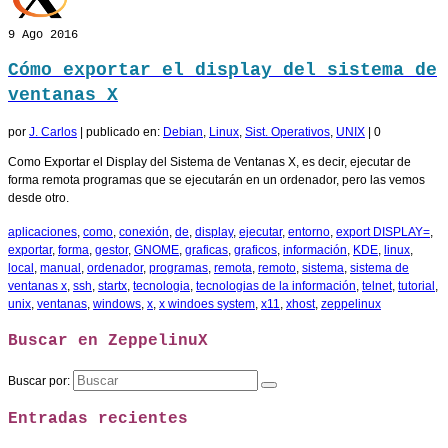
9
Ago 2016
Cómo exportar el display del sistema de
ventanas X
por
J. Carlos
|
publicado en:
Debian
,
Linux
,
Sist. Operativos
,
UNIX
|
0
Como Exportar el Display del Sistema de Ventanas X, es decir, ejecutar de
forma remota programas que se ejecutarán en un ordenador, pero las vemos
desde otro.
aplicaciones
,
como
,
conexión
,
de
,
display
,
ejecutar
,
entorno
,
export DISPLAY=
,
exportar
,
forma
,
gestor
,
GNOME
,
graficas
,
graficos
,
información
,
KDE
,
linux
,
local
,
manual
,
ordenador
,
programas
,
remota
,
remoto
,
sistema
,
sistema de
ventanas x
,
ssh
,
startx
,
tecnologia
,
tecnologias de la información
,
telnet
,
tutorial
,
unix
,
ventanas
,
windows
,
x
,
x windoes system
,
x11
,
xhost
,
zeppelinux
Buscar en ZeppelinuX
Buscar por:
Entradas recientes