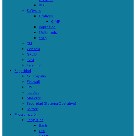
KDE
Software
Gráficos
GIMP
Impresión
Multimedia
snap
CLI
Consola
GRUB
LVM
Terminal
Seguridad
Criptografía
Firewall
IDS
iptables
Malware
Seguridad (Sistema Operativo)
Sniffer
Programación
Lenguajes
Bash
CSS