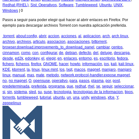
Redhat (RHEL)
,
Sist. Operativos
,
Software
,
Tumbleweed
,
Ubuntu
,
UNIX
,
Windows
|
0
Pasos a seguir para poder elegir qué hacer al abrir enlaces en Firefox. Por
ejemplo para descargar archivos Torrent con nuestra aplicación preferida.
.torrent
,
about:config
,
abrir
,
accion
,
acciones
,
al
,
aplicacion
,
arch
,
arch linux
,
archivo
,
archivos
,
articulo
,
asociacion
,
asociaciones
,
bittorrent
,
browser.download.improvements_to_download_panel
,
cambiar
,
centos
,
cinnamon
,
como
,
con
,
configurar
,
de
,
debian
,
defecto
,
del
,
deluge
,
descarga
,
desde
,
ed2k
,
edonkey
,
el
,
elegir
,
en
,
enlaces
,
entorno
,
es
,
escritorio
,
fedora
,
fichero
,
ficheros
,
firefox
,
GNOME
,
hacer
,
howto
,
información
,
ios
,
kali
,
kali linux
,
KDE
,
ktorrent
,
la
,
linux
,
linux mint
,
los
,
lxqt
,
macos
,
magnet
,
manjaro
,
manjaro
linux
,
manual
,
mas
,
mate
,
metodo
,
network.protocol-handler.expose.magnet
,
no
,
no magnet
,
O
,
opensuse
,
operativo
,
para
,
pasos
,
plasma
,
por
,
post
,
predeterminada
,
preferida
,
programa
,
que
,
redhat
,
rhel
,
se
,
seguir
,
seleccionar
,
si
,
sin
,
sistema
,
sled
,
su
,
suse
,
tecnologia
,
tecnologias de la informacion
,
tipos
,
torrents
,
tumbleweed
,
tutorial
,
ubuntu
,
un
,
una
,
unity
,
windows
,
xfce
,
Y
,
zeppelinux