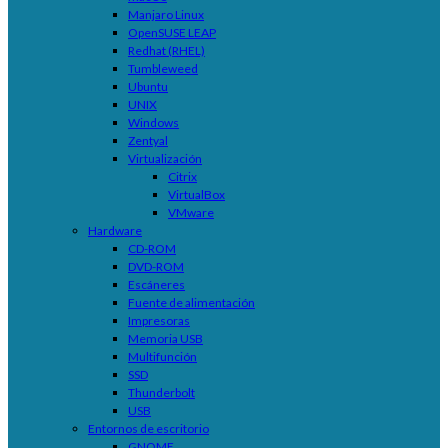
Manjaro Linux
OpenSUSE LEAP
Redhat (RHEL)
Tumbleweed
Ubuntu
UNIX
Windows
Zentyal
Virtualización
Citrix
VirtualBox
VMware
Hardware
CD-ROM
DVD-ROM
Escáneres
Fuente de alimentación
Impresoras
Memoria USB
Multifunción
SSD
Thunderbolt
USB
Entornos de escritorio
GNOME