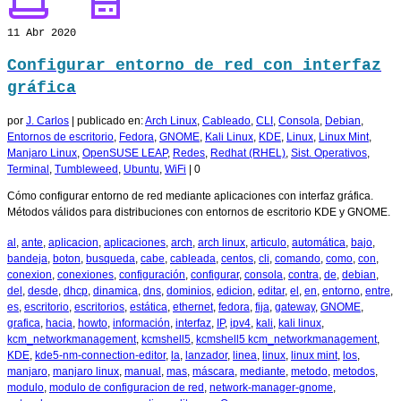
11
Abr 2020
Configurar entorno de red con interfaz
gráfica
por
J. Carlos
|
publicado en:
Arch Linux
,
Cableado
,
CLI
,
Consola
,
Debian
,
Entornos de escritorio
,
Fedora
,
GNOME
,
Kali Linux
,
KDE
,
Linux
,
Linux Mint
,
Manjaro Linux
,
OpenSUSE LEAP
,
Redes
,
Redhat (RHEL)
,
Sist. Operativos
,
Terminal
,
Tumbleweed
,
Ubuntu
,
WiFi
|
0
Cómo configurar entorno de red mediante aplicaciones con interfaz gráfica.
Métodos válidos para distribuciones con entornos de escritorio KDE y GNOME.
al
,
ante
,
aplicacion
,
aplicaciones
,
arch
,
arch linux
,
articulo
,
automática
,
bajo
,
bandeja
,
boton
,
busqueda
,
cabe
,
cableada
,
centos
,
cli
,
comando
,
como
,
con
,
conexion
,
conexiones
,
configuración
,
configurar
,
consola
,
contra
,
de
,
debian
,
del
,
desde
,
dhcp
,
dinamica
,
dns
,
dominios
,
edicion
,
editar
,
el
,
en
,
entorno
,
entre
,
es
,
escritorio
,
escritorios
,
estática
,
ethernet
,
fedora
,
fija
,
gateway
,
GNOME
,
grafica
,
hacia
,
howto
,
información
,
interfaz
,
IP
,
ipv4
,
kali
,
kali linux
,
kcm_networkmanagement
,
kcmshell5
,
kcmshell5 kcm_networkmanagement
,
KDE
,
kde5-nm-connection-editor
,
la
,
lanzador
,
linea
,
linux
,
linux mint
,
los
,
manjaro
,
manjaro linux
,
manual
,
mas
,
máscara
,
mediante
,
metodo
,
metodos
,
modulo
,
modulo de configuracion de red
,
network-manager-gnome
,