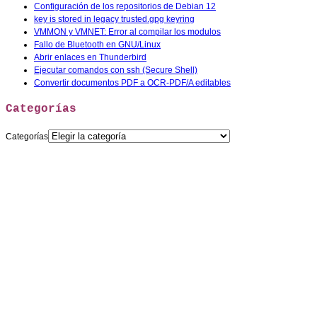
Configuración de los repositorios de Debian 12
key is stored in legacy trusted.gpg keyring
VMMON y VMNET: Error al compilar los modulos
Fallo de Bluetooth en GNU/Linux
Abrir enlaces en Thunderbird
Ejecutar comandos con ssh (Secure Shell)
Convertir documentos PDF a OCR-PDF/A editables
Categorías
Categorías