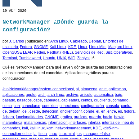
19
Abr 2020
NetworkManager ¿Dónde guarda la
configuración?
por
J. Carlos
|
publicado en:
Arch Linux
,
Cableado
,
Debian
,
Entornos de
escritorio
,
Fedora
,
GNOME
,
Kali Linux
,
KDE
,
Linux
,
Linux Mint
,
Manjaro Linux
,
OpenSUSE LEAP
,
Redes
,
Redhat (RHEL)
,
Servicios de Red
,
Sist. Operativos
,
Terminal
,
Tumbleweed
,
Ubuntu
,
UNIX
,
WiFi
,
Zentyal
|
6
Qué es NetworkManager, para qué sirve y dónde guarda las configuraciones
de las conexiones de red conocidas. Aplicaciones gráficas para su
configuración.
/etc/NetworkManager/system-connections/
,
al
,
almacena
,
ante
,
aplicacion
,
aplicaciones
,
applet
,
arch
,
arch linux
,
archivo
,
articulo
,
automática
,
bajo
,
basado
,
basados
,
cabe
,
cableada
,
cableadas
,
centos
,
cli
,
cliente
,
comando
,
como
,
con
,
conectarse
,
conexion
,
conexiones
,
configuración
,
consola
,
contra
,
de
,
debian
,
del
,
desde
,
deteccion
,
dhclient.conf
,
donde
,
el
,
en
,
entre
,
es
,
fedora
,
fichero
,
funcionalidades
,
GNOME
,
grafica
,
graficas
,
guarda
,
hacia
,
howto
,
inalambrica
,
inalambricas
,
información
,
interfaces
,
interfaz
,
interfaz de linea de
comandos
,
kali
,
kali linux
,
kcm_networkmanagement
,
KDE
,
kde5-nm-
connection-editor
,
la
,
linea
,
linux
,
linux mint
,
los
,
managed=false
,