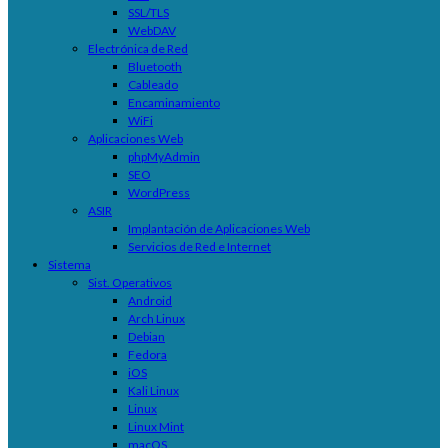
SSL/TLS
WebDAV
Electrónica de Red
Bluetooth
Cableado
Encaminamiento
WiFi
Aplicaciones Web
phpMyAdmin
SEO
WordPress
ASIR
Implantación de Aplicaciones Web
Servicios de Red e Internet
Sistema
Sist. Operativos
Android
Arch Linux
Debian
Fedora
iOS
Kali Linux
Linux
Linux Mint
macOS