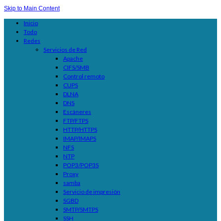
Skip to Main Content
Inicio
Todo
Redes
Servicios de Red
Apache
CIFS/SMB
Control remoto
CUPS
DLNA
DNS
Escáneres
FTP/FTPS
HTTP/HTTPS
IMAP/IMAPS
NFS
NTP
POP3/POP3S
Proxy
samba
Servicio de impresión
SGBD
SMTP/SMTPS
SSH