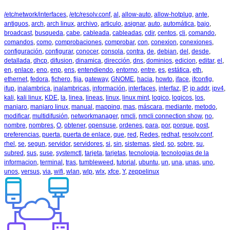
/etc/network/interfaces
,
/etc/resolv.conf
,
al
,
allow-auto
,
allow-hotplug
,
ante
,
antiguos
,
arch
,
arch linux
,
archivo
,
articulo
,
asignar
,
auto
,
automática
,
bajo
,
broadcast
,
busqueda
,
cabe
,
cableada
,
cableadas
,
cdir
,
centos
,
cli
,
comando
,
comandos
,
como
,
comprobaciones
,
comprobar
,
con
,
conexion
,
conexiones
,
configuración
,
configurar
,
conocer
,
consola
,
contra
,
de
,
debian
,
del
,
desde
,
detallada
,
dhcp
,
difusion
,
dinamica
,
dirección
,
dns
,
dominios
,
edicion
,
editar
,
el
,
en
,
enlace
,
eno
,
enp
,
ens
,
entendiendo
,
entorno
,
entre
,
es
,
estática
,
eth
,
ethernet
,
fedora
,
fichero
,
fija
,
gateway
,
GNOME
,
hacia
,
howto
,
iface
,
ifconfig
,
ifup
,
inalambrica
,
inalambricas
,
información
,
interfaces
,
interfaz
,
IP
,
ip addr
,
ipv4
,
kali
,
kali linux
,
KDE
,
la
,
linea
,
lineas
,
linux
,
linux mint
,
logico
,
logicos
,
los
,
manjaro
,
manjaro linux
,
manual
,
mapping
,
mas
,
máscara
,
mediante
,
metodo
,
modificar
,
multidifusión
,
networkmanager
,
nmcli
,
nmcli connection show
,
no
,
nombre
,
nombres
,
O
,
obtener
,
opensuse
,
ordenes
,
para
,
por
,
porque
,
post
,
preferencias
,
puerta
,
puerta de enlace
,
que
,
red
,
Redes
,
redhat
,
resolv.conf
,
rhel
,
se
,
segun
,
servidor
,
servidores
,
si
,
sin
,
sistemas
,
sled
,
so
,
sobre
,
su
,
subred
,
sus
,
suse
,
systemctl
,
tarjeta
,
tarjetas
,
tecnologia
,
tecnologias de la
informacion
,
terminal
,
tras
,
tumbleweed
,
tutorial
,
ubuntu
,
un
,
una
,
unas
,
uno
,
unos
,
versus
,
via
,
wifi
,
wlan
,
wlp
,
wlx
,
xfce
,
Y
,
zeppelinux