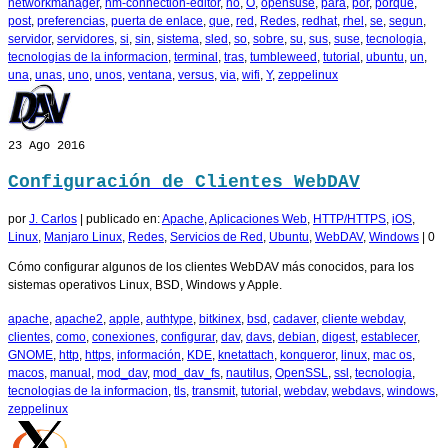
networkmanager
,
nm-connection-editor
,
no
,
O
,
opensuse
,
para
,
por
,
porque
,
post
,
preferencias
,
puerta de enlace
,
que
,
red
,
Redes
,
redhat
,
rhel
,
se
,
segun
,
servidor
,
servidores
,
si
,
sin
,
sistema
,
sled
,
so
,
sobre
,
su
,
sus
,
suse
,
tecnologia
,
tecnologias de la informacion
,
terminal
,
tras
,
tumbleweed
,
tutorial
,
ubuntu
,
un
,
una
,
unas
,
uno
,
unos
,
ventana
,
versus
,
via
,
wifi
,
Y
,
zeppelinux
23
Ago 2016
Configuración de Clientes WebDAV
por
J. Carlos
|
publicado en:
Apache
,
Aplicaciones Web
,
HTTP/HTTPS
,
iOS
,
Linux
,
Manjaro Linux
,
Redes
,
Servicios de Red
,
Ubuntu
,
WebDAV
,
Windows
|
0
Cómo configurar algunos de los clientes WebDAV más conocidos, para los
sistemas operativos Linux, BSD, Windows y Apple.
apache
,
apache2
,
apple
,
authtype
,
bitkinex
,
bsd
,
cadaver
,
cliente webdav
,
clientes
,
como
,
conexiones
,
configurar
,
dav
,
davs
,
debian
,
digest
,
establecer
,
GNOME
,
http
,
https
,
información
,
KDE
,
knetattach
,
konqueror
,
linux
,
mac os
,
macos
,
manual
,
mod_dav
,
mod_dav_fs
,
nautilus
,
OpenSSL
,
ssl
,
tecnologia
,
tecnologias de la informacion
,
tls
,
transmit
,
tutorial
,
webdav
,
webdavs
,
windows
,
zeppelinux