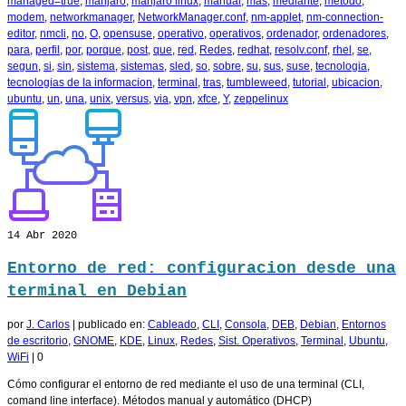
managed=true
,
manjaro
,
manjaro linux
,
manual
,
mas
,
mediante
,
metodo
,
modem
,
networkmanager
,
NetworkManager.conf
,
nm-applet
,
nm-connection-
editor
,
nmcli
,
no
,
O
,
opensuse
,
operativo
,
operativos
,
ordenador
,
ordenadores
,
para
,
perfil
,
por
,
porque
,
post
,
que
,
red
,
Redes
,
redhat
,
resolv.conf
,
rhel
,
se
,
segun
,
si
,
sin
,
sistema
,
sistemas
,
sled
,
so
,
sobre
,
su
,
sus
,
suse
,
tecnologia
,
tecnologias de la informacion
,
terminal
,
tras
,
tumbleweed
,
tutorial
,
ubicacion
,
ubuntu
,
un
,
una
,
unix
,
versus
,
via
,
vpn
,
xfce
,
Y
,
zeppelinux
14
Abr 2020
Entorno de red: configuracion desde una
terminal en Debian
por
J. Carlos
|
publicado en:
Cableado
,
CLI
,
Consola
,
DEB
,
Debian
,
Entornos
de escritorio
,
GNOME
,
KDE
,
Linux
,
Redes
,
Sist. Operativos
,
Terminal
,
Ubuntu
,
WiFi
|
0
Cómo configurar el entorno de red mediante el uso de una terminal (CLI,
comand line interface). Métodos manual y automático (DHCP)