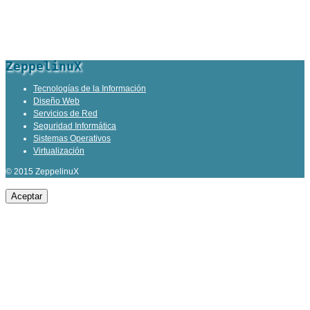
ZeppelinuX
Tecnologías de la Información
Diseño Web
Servicios de Red
Seguridad Informática
Sistemas Operativos
Virtualización
© 2015 ZeppelinuX
Aceptar