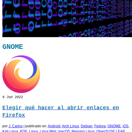
GNOME
9
Jun 2022
Elegir qué hacer al abrir enlaces en
Firefox
por
J. Carlos
|
publicado en:
Android
,
Arch Linux
,
Debian
,
Fedora
,
GNOME
,
iOS
,
Kali Linux
,
KDE
,
Linux
,
Linux Mint
,
macOS
,
Manjaro Linux
,
OpenSUSE LEAP
,