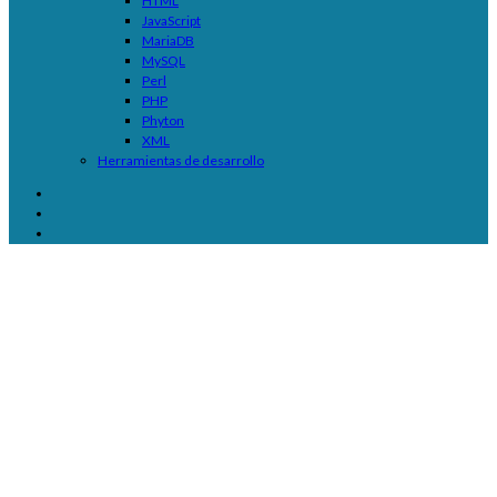
HTML
JavaScript
MariaDB
MySQL
Perl
PHP
Phyton
XML
Herramientas de desarrollo